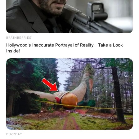
BRAINBERRIES
Hollywood's Inaccurate Portrayal of Reality - Take a Look
Inside!
BUZZDAY
Home
>
Brasil
>
Famosos
>
Notícia
>
TV
>
Mansão de R$ 18