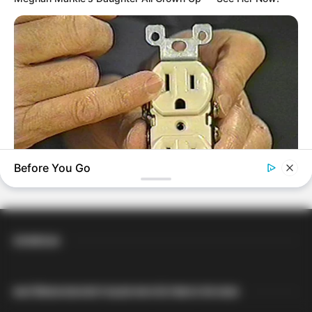
FACEBOOK
DESTAQUES DA SEMANA
DESTAQUES DO MÊS
Before You Go
BUZZDAY
1 Simple Hack To Save On Your Electric Bill (Try Tonight)
DIVERSAS
MATÉRIAS EM DESTAQUE NOS ÚLTIMOS 30 DIAS