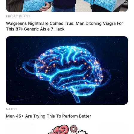
FRIDAY PLANS
Walgreens Nightmare Comes True: Men Ditching Viagra For
This 87¢ Generic Aisle 7 Hack
-ad7
O que diz a equipe de Renato Aragão
A assessoria do humorista informou à imprensa
que "a dívida
está sendo negociada" entre as partes. Não foram fornecidos
detalhes sobre os valores envolvidos no acordo, as condições
propostas ou o prazo para regularização. A família também
confirmou que iniciou diálogos com a
Prefeitura para resolver a
inadimplência
.
MEDVI
Men 45+ Are Trying This To Perform Better
Renato Aragão, aos 91 anos, não se pronunciou publicamente
sobre o caso.