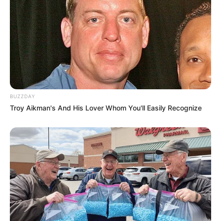
fiscal seja regularizada — seja pelo pagamento integral, seja por
um acordo homologado pela Justiça.
Se o juiz deferir o pedido,
o imóvel ficaria registrado com
restrição de alienação nos cartórios
, inviabilizando qualquer
escritura de compra e venda até a resolução do processo.
--
BUZZDAY
Troy Aikman's And His Lover Whom You'll Easily Recognize