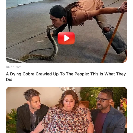
— com a cobrança continuando por outras vias.
O caso tem uma ironia clara
: a mansão vale 32 vezes mais do
que a dívida que ameaça bloqueá-la. Mas no direito tributário, o
tamanho do patrimônio não impede o bloqueio — o que importa é a
inadimplência. E ela, neste caso, está documentada.
-
BUZZDAY
A Dying Cobra Crawled Up To The People: This Is What They
Did