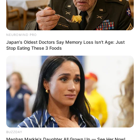
E-mail
*
NEUROMIND PRO
Mensagem
*
Japan's Oldest Doctors Say Memory Loss Isn't Age: Just
Stop Eating These 3 Foods
BUSCAR
DESTAQUES
BUZZDAY
Meghan Markle's Daughter All Grown Up — See Her Now!