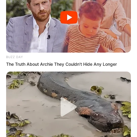
BUZZ DAY
The Truth About Archie They Couldn't Hide Any Longer