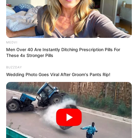
MEDVI
Men Over 40 Are Instantly Ditching Prescription Pills For
These 4x Stronger Pills
BUZZDAY
Wedding Photo Goes Viral After Groom's Pants Rip!
-ad4
A dívida, o processo e o que a Prefeitura está pedindo
Em dezembro de 2025, a
Procuradoria-Geral do Município do
Rio
ajuizou uma execução fiscal contra Renato Aragão. O valor
cobrado é de
R$ 548.283,69
— referente ao
Imposto Predial e