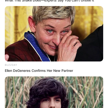
What This Snake Does—Experts Say You Can't Unsee It
-10
Desconfie de ligações
: qualquer contato por telefone ou
WhatsApp que mencione seu nome completo e peça confirmação
de dados ou códigos deve ser tratado como tentativa de golpe.
Ative a autenticação em dois fatores
: no iFood e em qualquer
serviço que ofereça essa proteção adicional.
BUZZDAY
Verifique e-mails suspeitos
: comunicações que pareçam vir do
Ellen DeGeneres Confirms Her New Partner
iFood, mas cheguem por canais não oficiais, devem ser ignoradas
— a empresa reforçou que comunica usuários apenas pelos canais
oficiais da plataforma.
VEJA TAMBÉM
:
✳️
Duas jovens influenciadoras morrem após mal súbito
.
✳️
3 brasileiras na lista das 100 mais poderosas do mundo
.