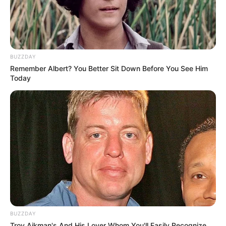
✳️
Estudo aponta: GPT-5 é perigoso para a saúde
...
✳️
O cão-guia que fala: a IA que mudará a vida de cegos
.
✳️
De padaria à sala de aula de uma multinacional russa: Jhonatas
.
BUZZDAY
Remember Albert? You Better Sit Down Before You See Him
Today
Autor:
Samuel Camêlo.
Fonte:
JASB - Jornal dos Agentes de Saúde do Brasil
-
www.jasb.com.br.
Edição Geral: JASB.
Encaminhamento de denúncia ao JASB:
Acesse aqui
.
--
BUZZDAY
Troy Aikman's And His Lover Whom You'll Easily Recognize