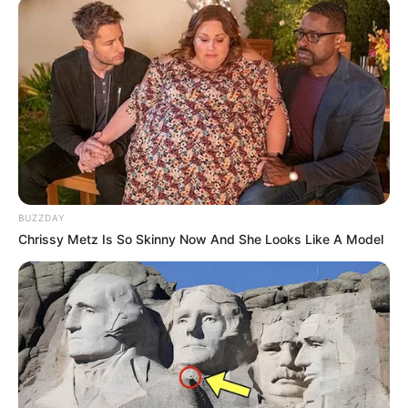
BUZZDAY
Chrissy Metz Is So Skinny Now And She Looks Like A Model