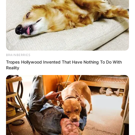
afetados.
O que aconteceu — e como veio à tona
Na quinta-feira, 28 de maio,
um usuário anunciou em fóruns de
cibercriminosos
o vazamento de dados de 43,8 milhões de
clientes do iFood. As amostras publicadas continham e-mails e
dados pessoais, mas sem metadados que permitissem confirmar a
BRAINBERRIES
origem ou a data do incidente.
Tropes Hollywood Invented That Have Nothing To Do With
--
Reality