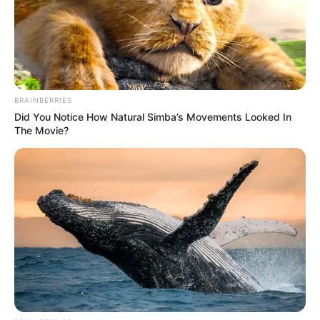
BRAINBERRIES
Did You Notice How Natural Simba’s Movements Looked In
The Movie?
-ad5
O iFood negou haver evidências concretas de que 43,8