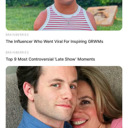
iFood confirma vazamento de CPF
e nome de 1,2 milhão de usuários.
07:07
Brasil
,
Notícia
,
Tecnologia
BRAINBERRIES
The Influencer Who Went Viral For Inspiring GRWMs
BRAINBERRIES
Top 9 Most Controversial 'Late Show' Moments
Vazamento iFood: o que foi afetado, o que não foi e o que
você deve fazer agora.
—
Foto: JASB
.
iFood confirma vazamento de CPF e nome de 1,2 milhão de