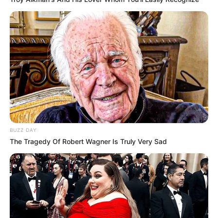
BUZZ DAY
The Tragedy Of Robert Wagner Is Truly Very Sad
-ad9
O jornalismo do JASB.com.br precisa de você para continuar
marcando ponto na vida das pessoas.
Compartilhe as nossas
notícias em suas redes sociais!