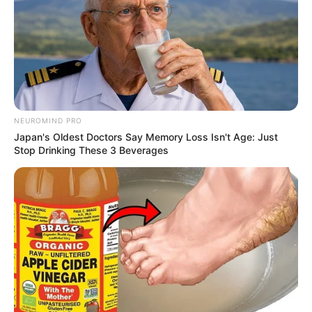
invadir nenhum sistema adicional.
Além disso, CPF e nome são os dados utilizados em
fraudes de
abertura de crédito
, solicitação de empréstimos e até registros em
serviços digitais em nome de outra pessoa.
--
NEUROMIND PRO
Japan's Oldest Doctors Say Memory Loss Isn't Age: Just
Stop Drinking These 3 Beverages