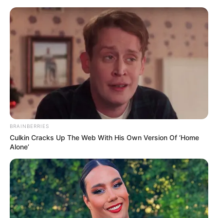
BRAINBERRIES
Culkin Cracks Up The Web With His Own Version Of ‘Home
Alone’
HOME
Home
>
Brasil
>
Notícia
>
Tecnologia
>
iFood confirma
vazamento de CPF e nome de 1,2 milhão de usuários.