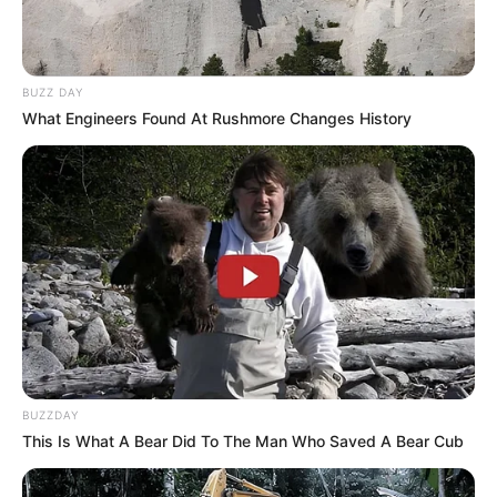
BUZZ DAY
What Engineers Found At Rushmore Changes History
BUZZDAY
This Is What A Bear Did To The Man Who Saved A Bear Cub