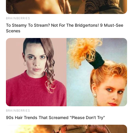
BRAINBERRIES
To Steamy To Stream? Not For The Bridgertons! 9 Must-See
Scenes
-ad7
A empresa afirmou que não foram comprometidos
:
BRAINBERRIES
— Senhas de acesso às contas;
90s Hair Trends That Screamed "Please Don't Try"
— Meios de pagamento cadastrados;