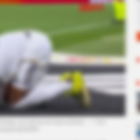
Rodrygo, que está fora da Copa do Mundo.
—
Foto:
odução/vídeo/ESPN
.