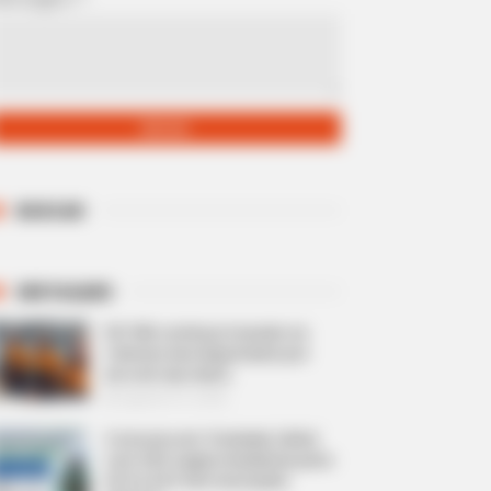
BUSCAR
DESTAQUES
PLP 185 continua travado na
Câmara dos Deputados por
erro em seu texto.
Agosto 07, 2026
Concurso em Trindade: Edital
com 200 vagas imediatas para
ACS e ACE tem inscrições