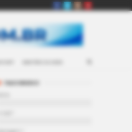
ATSAPP
MINISTÉRIO DA SAÚDE
FALE CONOSCO
Nome
-mail
*
Mensagem
*