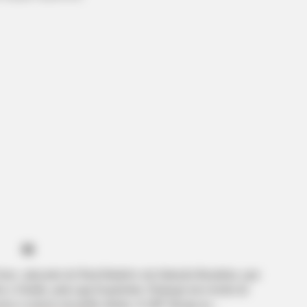
BRAINBERRIES
’s Movements Looked In
Shocking Turn Of Event
Controversial Careers
oes, atacante do Real Madrid e da Seleção Brasileira, que
ra o Getafe, pela Liga Espanhola. Rodrygo teve lesão do
nisco externo do joelho direito. A CBF deseja ao…