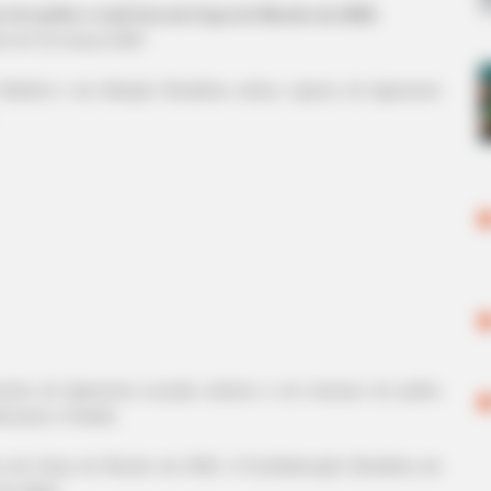
 do joelho e está fora da Copa do Mundo de 2026.
do
em
22.março.2026.
Madrid e da Seleção Brasileira sofreu ruptura do ligamento
ntos do ligamento cruzado anterior e do menisco do joelho
rid para o Getafe.
ra da Copa do Mundo de 2026. A Confederação Brasileira de
o atleta.