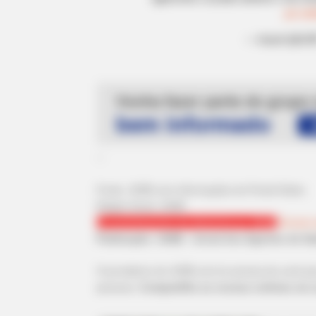
pic.tw
BRAINBERRIES
— brasil (@CB
Iconic '90s Entertainment Couples
s
alário dos agentes de saúde 2026, jasb, ifa acs, ifa ace, ifa ace 202
We'll Never Forget
Sindical, Sindicato do
--
-ad9
Fonte: JASB com informações do Portal Globo.
Edição Geral: JASB.
Encaminhamento de denúncia ao JASB:
Acesse 
Publicação:
JASB - Jornal dos Agentes de Sa
O jornalismo do JASB.com.br precisa de você pa
pessoas.
Compartilhe as nossas notícias em s
CTA FAVORITE