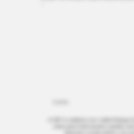
--
BRAINBERRIES
Did You Notice How Natural Simba
The Movie?
-ad5
Confira:
A CBF se solidariza com o atleta Rodrygo G
sofreu grave lesão durante a partida cont
ligamento cruzado anterior e do me