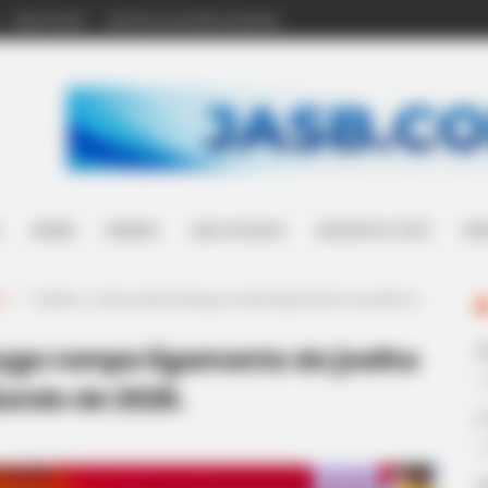
WHATSAPP
POLÍTICA DE PRIVACIDADE
SAÚDE
MUNDO
LEIS ACS/ACE
INCENTIVO (14º)
WH
a
>
Futebol: o atacante Rodrygo rompe ligamento do joelho e
rygo rompe ligamento do joelho
Mundo de 2026.
E