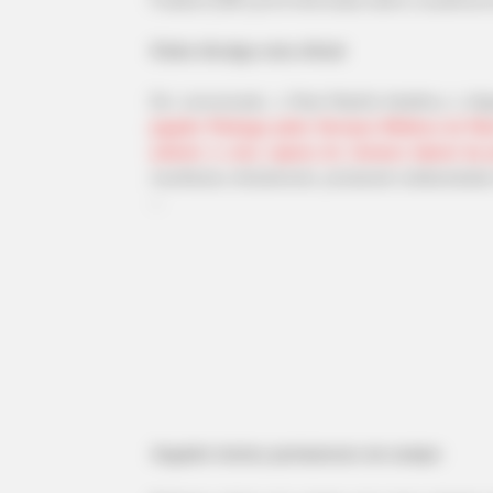
Clube divulga nota oficial
Em comunicado, o Real Madrid detalhou o dia
jogador Rodrygo pelos Serviços Médicos do Rea
anterior e uma ruptura do menisco lateral da p
manifestou oficialmente, prestando solidariedade
--
-ad3
Jogador tentou permanecer em campo