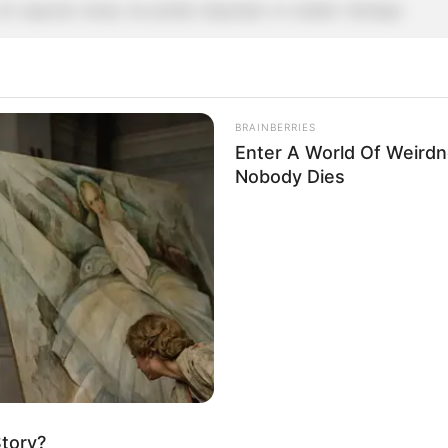
o segundo tempo da partida disputada no estádio Santiago
uiu continuar jogando até o fim do confronto. Antes do duelo
tado por causa de uma tendinite.
BRAINBERRIES
Enter A World Of Weird
Nobody Dies
considerada uma das mais graves no futebol. O tempo médio de
endendo da resposta do atleta ao tratamento.
Story?