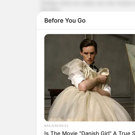
Rodrygo entrou em campo aos nove minutos d
Bernabéu.
Before You Go
Pouco depois, caiu sentindo dores, mas conseg
contra o Getafe, ele já havia ficado um mês afas
Recuperação pode durar até um ano
A lesão no ligamento cruzado anterior (LCA) é 
recuperação varia entre seis e doze meses, dep
--
BRAINBERRIES
Is The Movie "Danish Girl" A True 