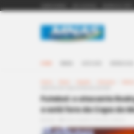
QUEM SOMOS
LEIS ACS/ACE
INCENTIVO (14º)
HOME
BRASIL
ACS E ACE
NOSSA LOJA
Home
>
Brasil
>
Esporte
>
Famosos
>
Notíci
está fora da Copa do Mundo de 2026.
Futebol: o atacante Rod
e está fora da Copa do 
03:00
Brasil
,
Esporte
,
Famosos
,
Notícia