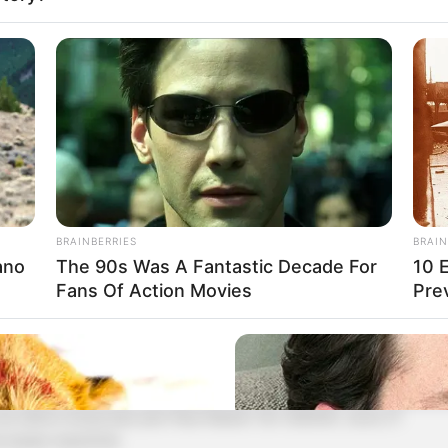
ade e chega fortalecido...
undo de 2026 nos Estados Unidos, no Canadá e no México.
écnico Carlo Ancelotti, ainda não tem data definida para a
BRAINBERRIES
BRAIN
ano
The 90s Was A Fantastic Decade For
10 
Fans Of Action Movies
Pre
romissos da Seleção, contra Coreia do Sul, Japão, Senegal e
s gols e deu uma assistência.
sua sétima temporada pelo Real Madrid. Em 2025/26, soma 27
la equipe espanhola.