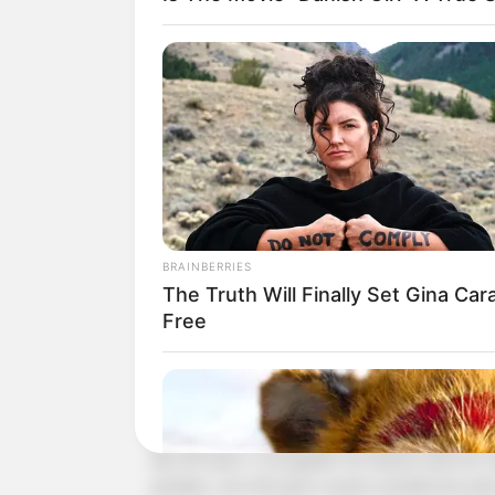
-ad4
Leia Também:
🧊
Seleção Brasileira anuncia último amistoso...
🧊
São Paulo roda o elenco, mantém a invencibilid
A Seleção Brasileira disputará a Copa do M
Rodrygo, nome frequente nas convocações do t
BRAINBERRIES
cirurgia.
The Truth Will Finally Set Gina Car
Free
Histórico recente e números na temporada
O atacante participou dos quatro últimos comp
Tunísia. Foi titular em três partidas, marcou doi
Aos 25 anos, o ex-jogador do Santos está em 
partidas, com três gols e quatro assistências pe