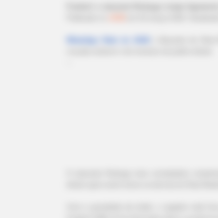
Futebol: o atacante Rodrygo rompe ligamento
Publicado
no
JASB
em 03.março.2026.
Atualiza
|
Atacante do Real 
WhatsApp: Rede do JASB
cruzado anterior e do menisco do joelho direito.
--
-ad3
O atacante Rodrygo teve constatados rompime
direito após sentir dores na derrota do Real Mad
Com a gravidade da lesão, o jogador está fo
Futebol (CBF) já foi informada sobre a ausência d