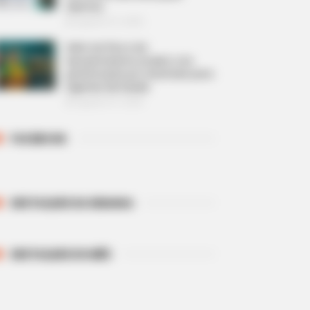
abertas.
Agosto 07, 2026
Além do Piso e da
Aposentadoria: projeto cria
gratificação por resultado para
Agentes de Saúde.
Agosto 07, 2026
FACEBOOK
DESTAQUES DA SEMANA
DESTAQUES DO MÊS