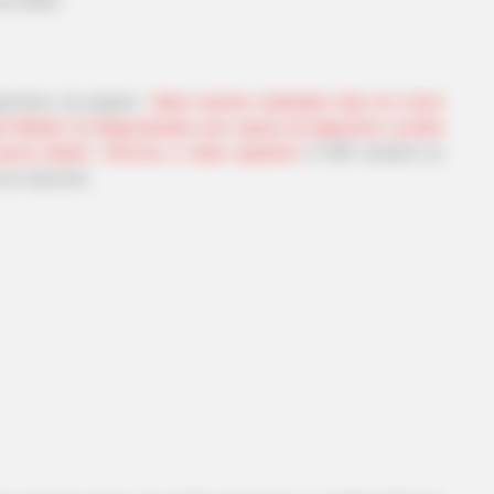
gnóstico do jogador.
“Após exames realizados hoje em nosso
l Madrid, foi diagnosticada uma ruptura do ligamento cruzado
erna direita”, informou o clube espanhol
. A CBF também se
 ao atacante.