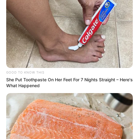
FAÇA O SEU COMENTÁRIO AQUI!
FALE CONOSCO
Nome
E-mail
*
GOOD TO KNOW THIS
Mensagem
*
She Put Toothpaste On Her Feet For 7 Nights Straight – Here's
What Happened
BUSCAR