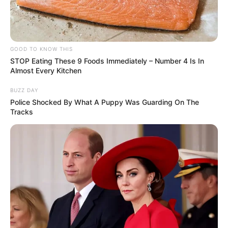
DESTAQUES
GOOD TO KNOW THIS
STOP Eating These 9 Foods Immediately – Number 4 Is In
FACEBOOK
Almost Every Kitchen
BUZZ DAY
Police Shocked By What A Puppy Was Guarding On The
Tracks
DESTAQUES DA SEMANA
Agente de Saúde é indiciada por falsificar
visitas que nunca aconteceram.
Câmara dos Deputados: anuênios, triênios,
quinquênios, sexta-parte e licenças-prêmio
entram no debate.