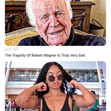
anos, que atuou pela primeira vez no profissional.
--
BUZZ DAY
The Tragedy Of Robert Wagner Is Truly Very Sad
-ad4
Controle na etapa final