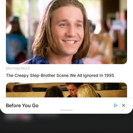
Terceiro lote da restituição do IR paga
R$ 4,61 bilhões para 2,7 milhões de
contribuintes.
MATÉRIAS EM DESTAQUES
Agente de Saúde é indiciada por
falsificar visitas que nunca aconteceram.
BRAINBERRIES
Câmara dos Deputados: anuênios,
The Creepy Step-Brother Scene We All Ignored In 1995
triênios, quinquênios, sexta-parte e
licenças-prêmio entram no debate.
Motos e bicicletas para ACS e ACE: veja o
Before You Go
passo a passo para conseguir o
benefício.