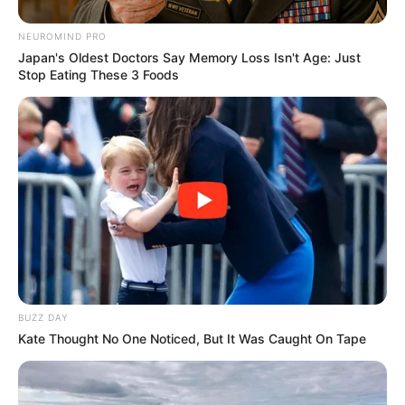
O jornalismo do JASB.com.br precisa de você para continuar
marcando ponto na vida das pessoas.
Compartilhe as nossas
NEUROMIND PRO
notícias em suas redes sociais!
Japan's Oldest Doctors Say Memory Loss Isn't Age: Just
Stop Eating These 3 Foods
BUZZ DAY
Kate Thought No One Noticed, But It Was Caught On Tape