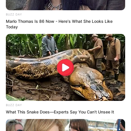
BUZZ DAY
Marlo Thomas Is 86 Now - Here's What She Looks Like
Today
BUZZ DAY
What This Snake Does—Experts Say You Can't Unsee It