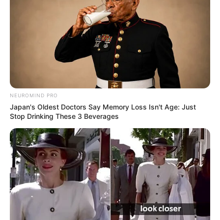
história...
Agente de Saúde é indiciada por falsificar
visitas que nunca aconteceram.
Terceiro lote da restituição do IR paga R$
4,61 bilhões para 2,7 milhões de
contribuintes.
NEUROMIND PRO
Japan's Oldest Doctors Say Memory Loss Isn't Age: Just
Stop Drinking These 3 Beverages
Motos e bicicletas para ACS e ACE: veja o
passo a passo para conseguir o benefício.
PLP 185 continua travado na Câmara dos
Deputados por erro em seu texto.
ACS e ACE: celetista, estatutário ou
contrato precário — entenda o que muda