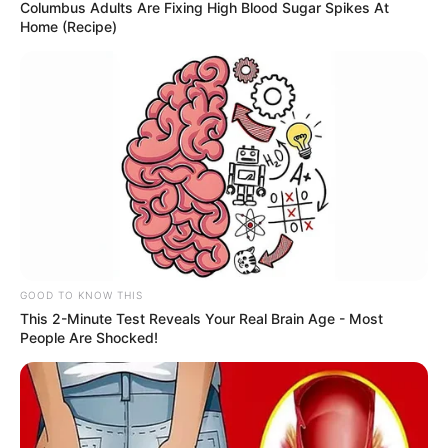
Columbus Adults Are Fixing High Blood Sugar Spikes At
Home (Recipe)
São Paulo roda o elenco, mantém a invencibilidade e chega
fortalecido para a decisão.
Publicado
no
JASB
em
26.fevereiro.2026.
Atualizado
em
30.março.
2026.
|
Vitória fora de casa pelo Brasileiro
WhatsApp: Rede do JASB
permite descanso de titulares e aumenta confiança para a semifinal
diante do Palmeiras.
--
GOOD TO KNOW THIS
This 2-Minute Test Reveals Your Real Brain Age - Most
People Are Shocked!
-ad3
O São Paulo voltou de Curitiba com motivos para comemorar após
vencer o Coritiba por 1 a 0, no Couto Pereira, pela quarta rodada