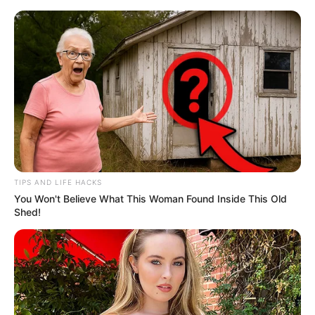
TIPS AND LIFE HACKS
You Won't Believe What This Woman Found Inside This Old
Shed!
HOME
Home
>
Brasil
>
Esporte
>
Notícia
>
São Paulo roda o elenco,
mantém a invencibilidade e chega fortalecido para a decisão.