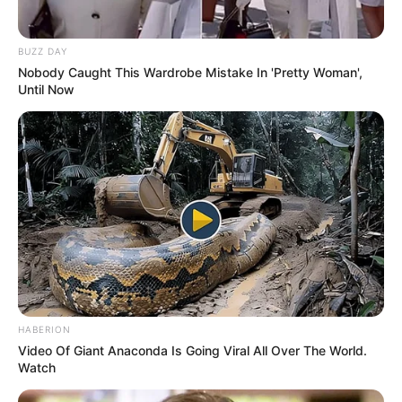
no seu bolso e na sua carreira.
BUZZ DAY
Nobody Caught This Wardrobe Mistake In 'Pretty Woman',
Until Now
DIVERSAS
MATÉRIAS EM DESTAQUE NOS ÚLTIMOS 30 DIAS
Prefeitura realiza a maior entrega de
motocicletas aos Agentes de Saúde da
história...
HABERION
Agente de Saúde é indiciada por
Video Of Giant Anaconda Is Going Viral All Over The World.
falsificar visitas que nunca aconteceram.
Watch