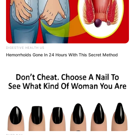
do Campeonato Brasileiro.
O triunfo manteve a invencibilidade da equipe na competição e
fortaleceu o ambiente para a sequência da temporada.
Planejamento focado na semifinal
DIGESTIVE HEALTH US
Pensando na semifinal do Campeonato Paulista, o técnico Hernán
Hemorrhoids Gone In 24 Hours With This Secret Method
Crespo decidiu preservar a maioria dos titulares.
Apenas o goleiro Rafael e o zagueiro Alan Franco iniciaram a
partida. O defensor, no entanto, recebeu cartão e está suspenso
para o confronto decisivo.
--