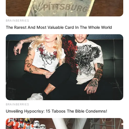
BRAINBERRIES
The Rarest And Most Valuable Card In The Whole World
-ad9
Fonte:
JASB - Jornal dos Agentes de Saúde do Brasil
-
www.jasb.com.br.
BRAINBERRIES
Unveiling Hypocrisy: 15 Taboos The Bible Condemns!
Edição Geral: JASB.
Encaminhamento de denúncia ao JASB:
Acesse aqui
.