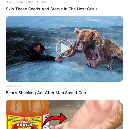
NAVY SEAL'S BUG IN GUIDE
Skip These Seeds And Starve In The Next Crisis
BUZZ DAY
Bear’s Shocking Act After Man Saved Cub