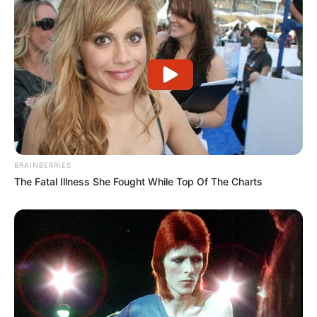
💠 Ampliação da transparência nas deliberações dos Conselhos de
Saúde.
--
BRAINBERRIES
The Fatal Illness She Fought While Top Of The Charts