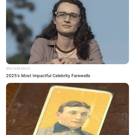
Agentes de Saúde do Brasil, CONACS, Fnaras, Fenasce, CUT, Força Sindical, Sindicato dos Agentes
de Saúde
Matérias Bônus
:
🧊
Filho de ACS se torna Médico
🧊
Conheça as Normas sobre o IFA
🧊
Saiba como Consultar o Incentivo
🧊
Cálculo da Insalubridade sobre o base
.
🧊
Entretenimento: Os melhores doramas
🧊
Nova Carteira Nacional de Habilitação digital
--
BRAINBERRIES
2025’s Most Impactful Celebrity Farewells