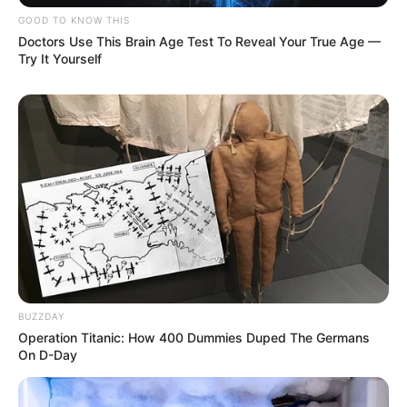
Nome
GOOD TO KNOW THIS
Doctors Use This Brain Age Test To Reveal Your True Age —
Try It Yourself
E-mail
*
Mensagem
*
BUSCAR
BUZZDAY
Operation Titanic: How 400 Dummies Duped The Germans
On D-Day
DESTAQUES