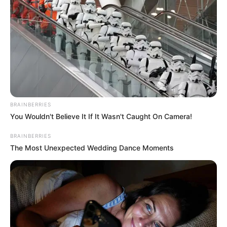
O jornalismo do JASB.com.br precisa de você para continuar
marcando ponto na vida das pessoas.
Compartilhe as nossas
notícias em suas redes sociais!
BRAINBERRIES
You Wouldn't Believe It If It Wasn't Caught On Camera!
BRAINBERRIES
The Most Unexpected Wedding Dance Moments