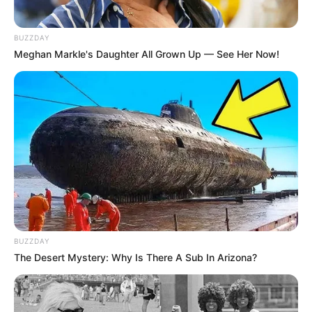
promulgar PEC 14 em semana de
mobilização.
BUZZDAY
Presidente Kennedy (ES) abre processo
Meghan Markle's Daughter All Grown Up — See Her Now!
seletivo para Agentes de Saúde e de
Combate às Endemias.
30 horas: parecer da Comissão de Finanças
se posicionou sobre redução da jornada de
40 para 30 horas.
DESTAQUES DO MÊS
Prefeitura realiza a maior entrega de
motocicletas aos Agentes de Saúde da
BUZZDAY
história...
The Desert Mystery: Why Is There A Sub In Arizona?
Agente de Saúde é indiciada por falsificar
visitas que nunca aconteceram.