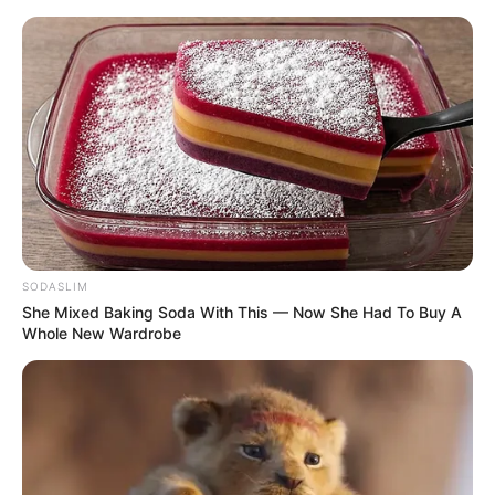
SODASLIM
She Mixed Baking Soda With This — Now She Had To Buy A
Whole New Wardrobe
HOME