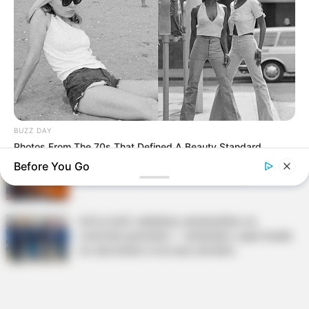
Terceiro lote da restituição do IR paga R$
4,61 bilhões para 2,7 milhões de
contribuintes.
Motos e bicicletas para ACS e ACE: veja o
passo a passo para conseguir o benefício.
BUZZ DAY
Photos From The 70s That Defined A Beauty Standard
PLP 185 continua travado na Câmara dos
Before You Go
Deputados por erro em seu texto.
ACS e ACE: celetista, estatutário ou
contrato precário — entenda o que muda
no seu bolso e na sua carreira.