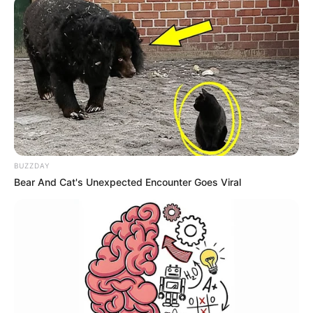
-ad3
📊
Principais pontos do Projeto de Lei nº 2769/2025
O texto apresentado altera a composição dos
Conselhos de
Saúde
para assegurar espaço institucional aos profissionais da
linha de frente. A proposta enfatiza a
importância da experiência
BUZZDAY
prática
desses trabalhadores nas decisões estratégicas.
Bear And Cat's Unexpected Encounter Goes Viral
VEJA TAMBÉM
:
✳️
PLP 185: Mobilização em Brasília
.
✳️
IFA: Plano de ação para Receber
.
✳️
PEC 14 avança no Congresso
...
✳️
3ª Turma do Mais Saúde com Agente
.
✳️
Cidades que entregam motocicletas