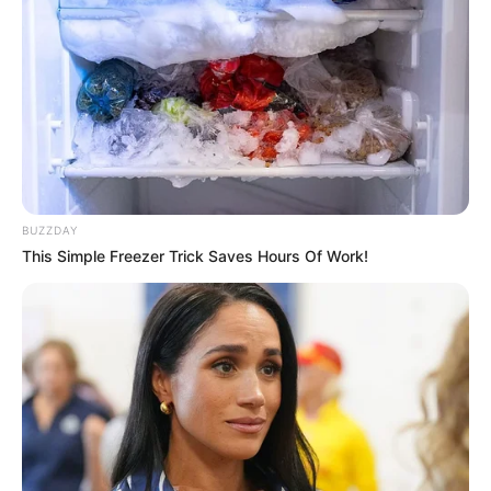
FACEBOOK
DESTAQUES DA SEMANA
Agente de Saúde é indiciada por falsificar
visitas que nunca aconteceram.
BUZZDAY
This Simple Freezer Trick Saves Hours Of Work!
Câmara dos Deputados: anuênios, triênios,
quinquênios, sexta-parte e licenças-prêmio
entram no debate.
Motos e bicicletas para ACS e ACE: veja o
passo a passo para conseguir o benefício.
FNARAS em Brasília: Senado pode