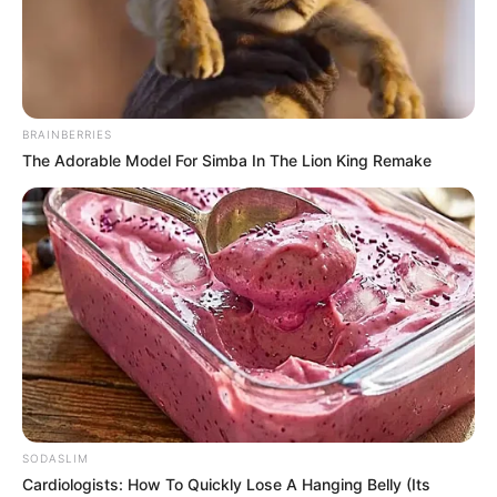
BRAINBERRIES
The Adorable Model For Simba In The Lion King Remake
SODASLIM
Cardiologists: How To Quickly Lose A Hanging Belly (Its
Home
>
Acs e ACE
>
Câmara dos Deputados
>
Notícia
>