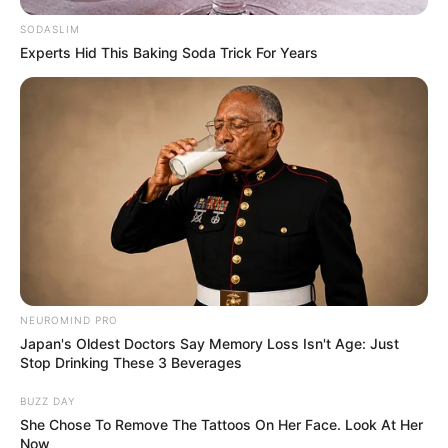
SODASLIM
Experts Hid This Baking Soda Trick For Years
NEUROMIND PRO
Japan's Oldest Doctors Say Memory Loss Isn't Age: Just
Stop Drinking These 3 Beverages
BUZZ DAY
She Chose To Remove The Tattoos On Her Face. Look At Her
Now