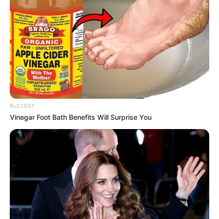
-G
💰
Salário e progressões definidas em norma
A nova lei fixa o piso salarial em conformidade com a
Emenda
Constitucional nº 120/2022
, não podendo ser inferior a
dois
salários mínimos nacionais
(R$ 3.242,00 atualmente), com o
BUZZDAY
pagamento custeado pela União via Ministério da Saúde.
Vinegar Foot Bath Benefits Will Surprise You
Além do vencimento base
, estão previstos direitos como adicional
de insalubridade — condição que remunera atividades de risco — e
gratificação por tempo de serviço
. Esses componentes visam
valorizar os profissionais que atuam em campo.
⚖️
Veto parcial e exigência do concurso
Durante a tramitação da matéria, a prefeitura vetou parcialmente o