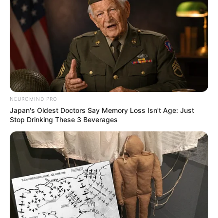
Presidente Kennedy (ES) abre processo
seletivo para Agentes de Saúde e de
Combate às Endemias.
PEC 14: o que acontece com quinquênio,
triênio e sexta-parte na aposentadoria?
NEUROMIND PRO
Japan's Oldest Doctors Say Memory Loss Isn't Age: Just
DESTAQUES DO MÊS
Stop Drinking These 3 Beverages
Prefeitura realiza a maior entrega de
motocicletas aos Agentes de Saúde da
história...
Agente de Saúde é indiciada por falsificar
visitas que nunca aconteceram.