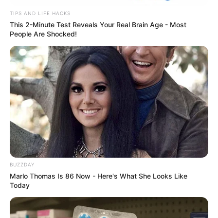
público cria 1.169 vagas para Agentes de Saúde em Ponta Grossa.
TIPS AND LIFE HACKS
Concurso público cria 1.169 vagas
This 2-Minute Test Reveals Your Real Brain Age - Most
People Are Shocked!
para Agentes de Saúde em Ponta
Grossa.
10:00
Concurso
,
Notícia
,
Paraná
,
Prefeitura
BUZZDAY
Marlo Thomas Is 86 Now - Here's What She Looks Like
Today
Prefeitura de Ponta Grossa sancionou a lei que cria 1.169