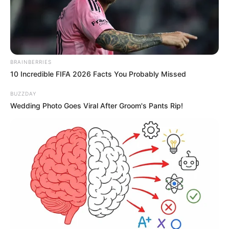
BRAINBERRIES
10 Incredible FIFA 2026 Facts You Probably Missed
BUZZDAY
Wedding Photo Goes Viral After Groom's Pants Rip!
Home
>
Concurso
>
Notícia
>
Paraná
>
Prefeitura
>
Concurso