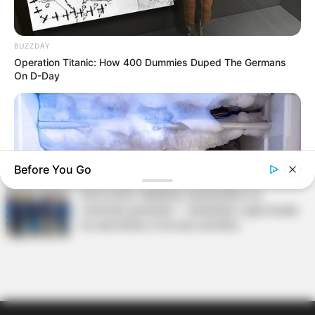
Terceiro lote da restituição do IR paga R$
4,61 bilhões para 2,7 milhões de
contribuintes.
BUZZDAY
Operation Titanic: How 400 Dummies Duped The Germans
Motos e bicicletas para ACS e ACE: veja o
On D-Day
passo a passo para conseguir o benefício.
PLP 185 continua travado na Câmara dos
Deputados por erro em seu texto.
Before You Go
ACS e ACE: celetista, estatutário ou
contrato precário — entenda o que muda
no seu bolso e na sua carreira.
BUZZDAY
This Simple Freezer Trick Saves Hours Of Work!