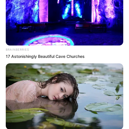
BRAINBERRIES
17 Astonishingly Beautiful Cave Churches
SHARE THIS
Share it
Tweet