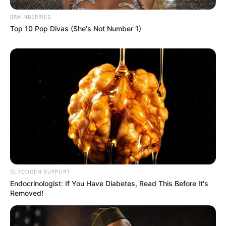
BRAINBERRIES
Top 10 Pop Divas (She's Not Number 1)
DESTAQUES DA SEMANA
Agente de Saúde é indiciada por falsificar
visitas que nunca aconteceram.
Câmara dos Deputados: anuênios, triênios,
quinquênios, sexta-parte e licenças-prêmio
entram no debate.
Motos e bicicletas para ACS e ACE: veja o
passo a passo para conseguir o benefício.
GLYCOGEN SUPPORT
Endocrinologist: If You Have Diabetes, Read This Before It's
Removed!
FNARAS em Brasília: Senado pode
promulgar PEC 14 em semana de
mobilização.