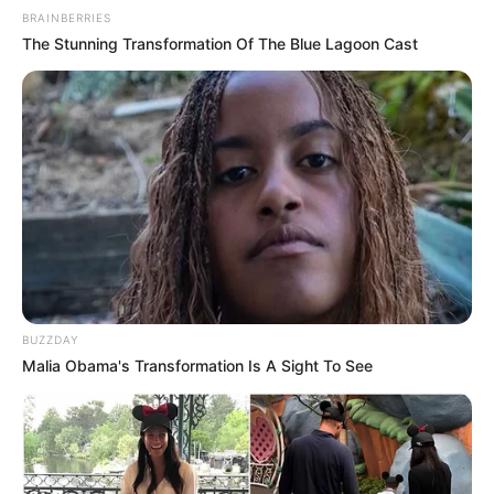
BRAINBERRIES
de Saúde
The Stunning Transformation Of The Blue Lagoon Cast
Matérias Bônus
:
🧊
Filho de ACS se torna Médico
🧊
Conheça as Normas sobre o IFA
🧊
Saiba como Consultar o Incentivo
🧊
Cálculo da Insalubridade sobre o base
.
🧊
Entretenimento: Os melhores doramas
🧊
Nova Carteira Nacional de Habilitação digital
--
BUZZDAY
Malia Obama's Transformation Is A Sight To See