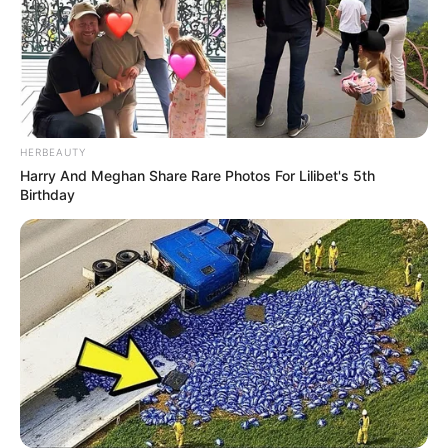
HERBEAUTY
Harry And Meghan Share Rare Photos For Lilibet's 5th
Birthday
-ad5
Fonte: JASB com informações da CNN Brasil e D’PontaNews.
Edição Geral: JASB.
Encaminhamento de denúncia ao JASB:
Acesse aqui
.
O jornalismo do JASB.com.br precisa de você para continuar
marcando ponto na vida das pessoas.
Compartilhe as nossas
notícias em suas redes sociais!