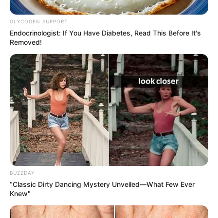
-ad3
📍
Expansão da estrutura de saúde municipal
GLYCOGEN SUPPORT
Endocrinologist: If You Have Diabetes, Read This Before It's
A nova legislação,
formalizada pela Lei nº 15.791
, estabelece as
Removed!
carreiras de ACS e ACE no quadro de
servidores efetivos
, com
jornada de oito horas diárias e atuação direta nas políticas públicas
do
Sistema Único de Saúde (SUS)
.
A aprovação contou com respaldo do
Executivo e Legislativo
municipais
e está alinhada às normas federais que regem a
atuação desses profissionais.
O credenciamento das vagas por concurso público
também
garante segurança jurídica ao provimento desses cargos, conforme
exigido pela Constituição Federal.
--
BUZZDAY
“Classic Dirty Dancing Mystery Unveiled—What Few Ever
Knew"