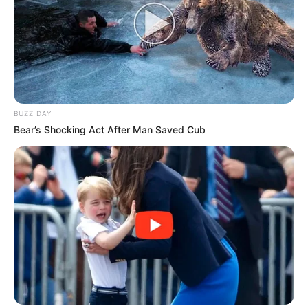
BUZZ DAY
Bear’s Shocking Act After Man Saved Cub