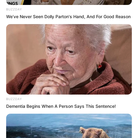
BUZZDAY
We’ve Never Seen Dolly Parton's Hand, And For Good Reason
BUZZDAY
Dementia Begins When A Person Says This Sentence!