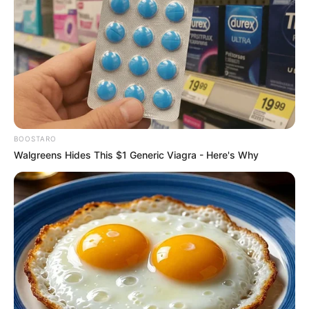
vagas efetivas para Agentes de Saúde.
—
Foto: JASB.com.br
.
Concurso público cria 1.169 vagas para agentes de saúde em
Ponta Grossa
.
Publicado
no
JASB
em
26.fevereiro.2026.
Atualizado
em
02.março.2026.
|
A
Prefeitura de Ponta Grossa
WhatsApp: Rede do JASB
sancionou a lei que cria
1.169 vagas efetivas para Agentes
BOOSTARO
Comunitários de Saúde (ACS) e Agentes de Combate às
Walgreens Hides This $1 Generic Viagra - Here's Why
Endemias (ACE)
, a serem preenchidas por meio de concurso
público.
A medida foi publicada no dia 24 de fevereiro de 2026
.
--