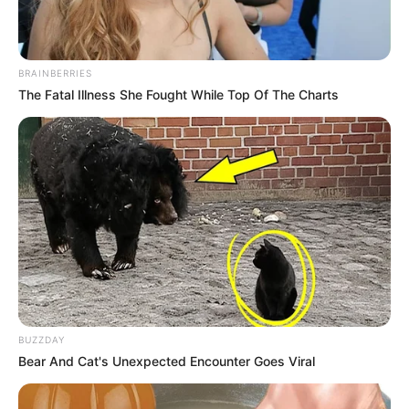
✅400 vagas para Agentes de Combate às Endemias;
BRAINBERRIES
✅Estabilidade no quadro efetivo de servidores municipais;
The Fatal Illness She Fought While Top Of The Charts
✅Fortalecimento da atenção básica e vigilância em saúde pública.
-
BUZZDAY
Bear And Cat's Unexpected Encounter Goes Viral