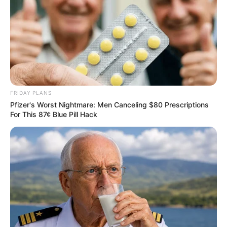
FRIDAY PLANS
Pfizer's Worst Nightmare: Men Canceling $80 Prescriptions
For This 87¢ Blue Pill Hack
Home
>
Brasil
>
Ceará
>
Notícia
>
Fortaleza e mais 80 cidades