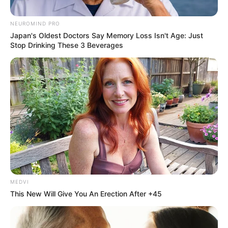
do CE podem sofrer com chuvas intensas e ventos até terça.
Fortaleza e mais 80 cidades do CE
NEUROMIND PRO
Japan's Oldest Doctors Say Memory Loss Isn't Age: Just
podem sofrer com chuvas
Stop Drinking These 3 Beverages
intensas e ventos até terça.
09:35
Brasil
,
Ceará
,
Notícia
MEDVI
This New Will Give You An Erection After +45
Há
80 cidades com risco potencial no Ceará
.
—
Foto: