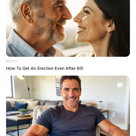
JASB.com.br
.
Fortaleza e mais 80 cidades do CE podem sofrer com chuvas
intensas e ventos até terça.
Publicado
no
JASB
em
24.fevereiro.2026.
Atualizado
em
25.fevereiro.2026.
|
O
Instituto Nacional de Meteorologia
WhatsApp: Rede do JASB
(Inmet)
emitiu um alerta de perigo potencial (
aviso amarelo
) que
MEDVI
abrange Fortaleza e mais de 80 municípios do Ceará.
How To Get An Erection Even After 60!
--
-ad3
🌧️
Aviso meteorológico para início da semana no Ceará