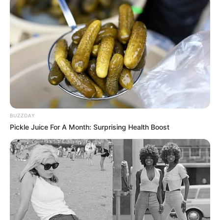
Motos e bicicletas para ACS e ACE: veja o
passo a passo para conseguir o benefício.
FNARAS em Brasília: Senado pode
promulgar PEC 14 em semana de
mobilização.
Presidente Kennedy (ES) abre processo
seletivo para Agentes de Saúde e de
BUZZDAY
Combate às Endemias.
Pickle Juice For A Month: Surprising Health Boost
PEC 14: o que acontece com quinquênio,
triênio e sexta-parte na aposentadoria?
DESTAQUES DO MÊS