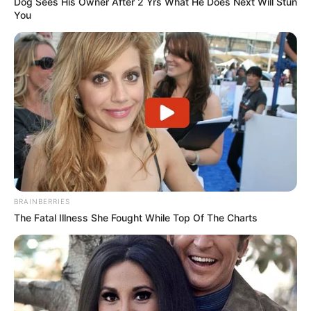
Dog Sees His Owner After 2 Yrs What He Does Next Will Stun
You
BRAINBERRIES
The Fatal Illness She Fought While Top Of The Charts