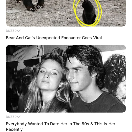
A Fundação Cearense de Meteorologia e Recursos Hídricos
(Funceme) projeta nebulosidade variável com chuva isolada em
todo o Ceará nesta semana.
BUZZDAY
-
Bear And Cat's Unexpected Encounter Goes Viral
BUZZDAY
Everybody Wanted To Date Her In The 80s & This Is Her
Recently