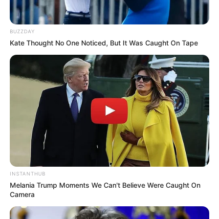
BUZZDAY
Kate Thought No One Noticed, But It Was Caught On Tape
SHARE THIS
Share it
Tweet
Share it
Pin it
PUBLICAÇÕES RELACIONADAS
Notícia
INSTANTHUB
PUBLICAÇÃO RECENTE
PRÓXIMA MATÉRIA
Melania Trump Moments We Can't Believe Were Caught On
Minas Gerais: chuvas deixam
Imposto de Renda 2026: saiba
Camera
22 mortos e centenas de
quem precisa declarar.
desabrigados em Juiz de Fora