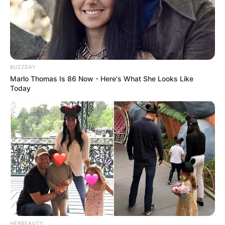
BUZZDAY
Marlo Thomas Is 86 Now - Here's What She Looks Like
Today
HERBEAUTY