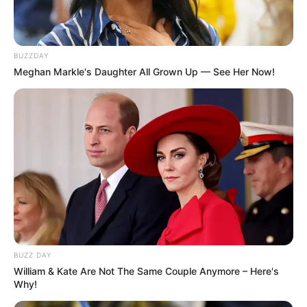
BUSCAR
BUZZDAY
DESTAQUES
Meghan Markle's Daughter All Grown Up — See Her Now!
FACEBOOK
DESTAQUES DA SEMANA
Agente de Saúde é indiciada por falsificar
visitas que nunca aconteceram.
BUZZ DAY
Câmara dos Deputados: anuênios, triênios,
William & Kate Are Not The Same Couple Anymore – Here's
quinquênios, sexta-parte e licenças-prêmio
Why!
entram no debate.