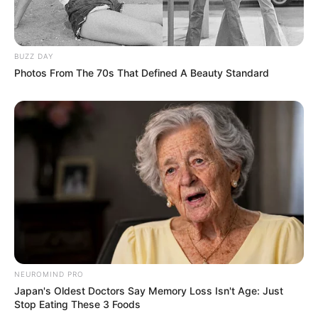
Prefeitura realiza a maior entrega de
motocicletas aos Agentes de Saúde da
história...
BUZZ DAY
Agente de Saúde é indiciada por falsificar
Photos From The 70s That Defined A Beauty Standard
visitas que nunca aconteceram.
Terceiro lote da restituição do IR paga R$
4,61 bilhões para 2,7 milhões de
contribuintes.
Motos e bicicletas para ACS e ACE: veja o
passo a passo para conseguir o benefício.
PLP 185 continua travado na Câmara dos
Deputados por erro em seu texto.
NEUROMIND PRO
Japan's Oldest Doctors Say Memory Loss Isn't Age: Just
Stop Eating These 3 Foods