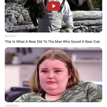
BUZZDAY
This Is What A Bear Did To The Man Who Saved A Bear Cub
HABERION