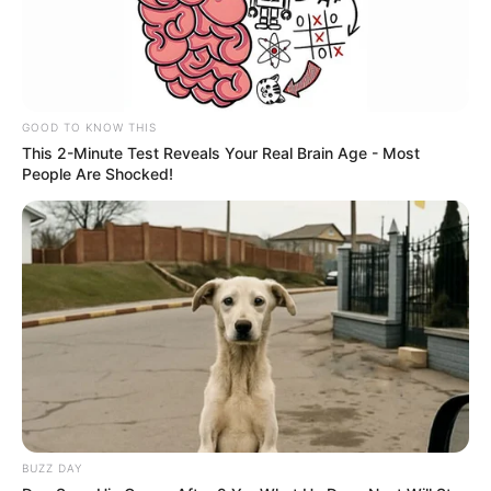
-ad9
O jornalismo do JASB.com.br precisa de você para continuar
marcando ponto na vida das pessoas.
Compartilhe as nossas
GOOD TO KNOW THIS
notícias em suas redes sociais!
This 2-Minute Test Reveals Your Real Brain Age - Most
People Are Shocked!
BUZZ DAY