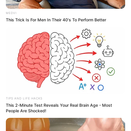
Até a noite de terça-feira (24), com previsão de chuva intensa e
MEDVI
rajadas de vento que podem trazer transtornos à população.
This Trick Is For Men In Their 40's To Perform Better
☔
Previsão de chuva e velocidade do vento
De acordo com os avisos emitidos,
as precipitações podem
atingir entre 20 mm a 30 mm por hora ou até 50 mm
ao longo do
dia, enquanto os ventos podem alcançar 40 km/h a 60 km/h em
áreas das regiões Litoral,
Maciço de Baturité, Sertão e Cariri
.
Há possibilidade de risco de corte de energia elétrica e queda de
galhos de árvores.
--
TIPS AND LIFE HACKS
This 2-Minute Test Reveals Your Real Brain Age - Most
People Are Shocked!