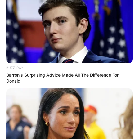
e Ubá.
FAÇA O SEU COMENTÁRIO AQUI!
FALE CONOSCO
Nome
E-mail
*
BUZZ DAY
Barron's Surprising Advice Made All The Difference For
Donald
Mensagem
*