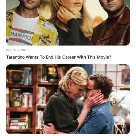
BRAINBERRIES
Tarantino Wants To End His Career With This Movie?
Home
>
Acs e ACE
>
Aposentadoria
>
Notícia
>
PEC 14 ganha