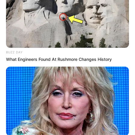
BUZZ DAY
What Engineers Found At Rushmore Changes History
SHARE THIS
Share it
Tweet
Share it
Pin it
PUBLICAÇÕES RELACIONADAS