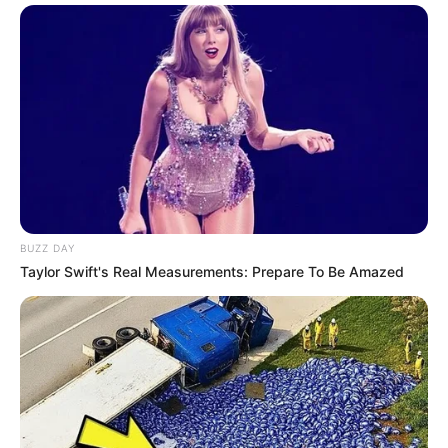
Agente de Saúde pode virar médico? Valtenir propõe
Universidade do SUS.
Agosto 07, 2026
BUZZ DAY
FAÇA O SEU COMENTÁRIO AQUI!
Taylor Swift's Real Measurements: Prepare To Be Amazed
FALE CONOSCO
Nome
E-mail
*