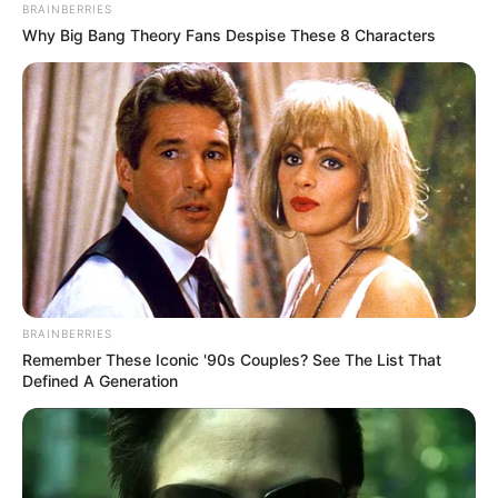
força após diálogo direto com Lula e mobilização nacional dos ACS
BRAINBERRIES
e ACE.
Why Big Bang Theory Fans Despise These 8 Characters
PEC 14 ganha força após diálogo
direto com Lula e mobilização
nacional dos ACS e ACE.
09:06
Acs e ACE
,
Aposentadoria
,
Notícia
BRAINBERRIES
Remember These Iconic '90s Couples? See The List That
Defined A Generation