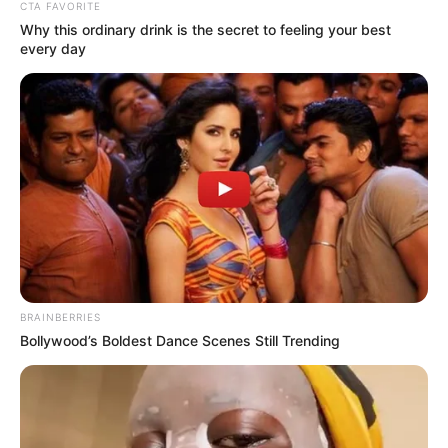
CTA FAVORITE
Why this ordinary drink is the secret to feeling your best
every day
-ad3
Na gravação, o parlamentar informa que
levou pessoalmente o
tema ao presidente Luiz Inácio Lula da Silva
, reforçando a
urgência da proposta para quase 400 mil agentes que atuam
diariamente na linha de frente do
Sistema Único de Saúde (SUS)
em todo o país
.
🤝
Diálogo no Palácio do Planalto fortalece a pauta no Senado
Segundo Antônio Brito
,
a conversa com o presidente Lula
ocorreu durante ato oficial e teve como foco a necessidade de
BRAINBERRIES
garantir uma
Aposentadoria Justa e Digna para a categoria
.
Bollywood’s Boldest Dance Scenes Still Trending
“Levei para ele o assunto da PEC 14, que
é uma Aposentadoria
Justa e Digna
. Aprovamos na Câmara de Deputados e vamos
agora
trabalhar muito para que possamos ter a PEC 14
aprovada no Senado
”, afirmou o deputado, destacando ainda o