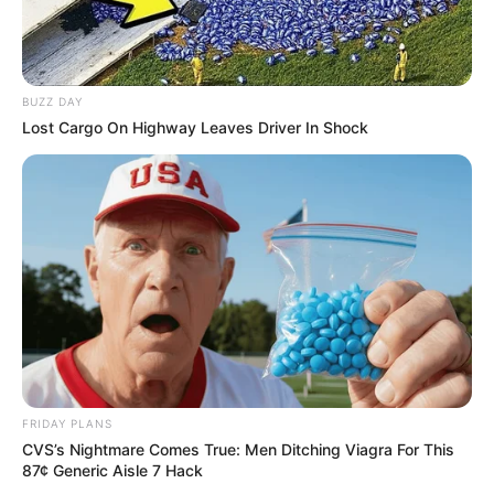
Mensagem
*
BUZZ DAY
Lost Cargo On Highway Leaves Driver In Shock
BUSCAR
DESTAQUES
PLP 185 continua travado na Câmara dos
Deputados por erro em seu texto.
Agosto 07, 2026
FRIDAY PLANS
CVS’s Nightmare Comes True: Men Ditching Viagra For This
Concurso em Trindade: Edital com 200 vagas
87¢ Generic Aisle 7 Hack
imediatas para ACS e ACE tem inscrições