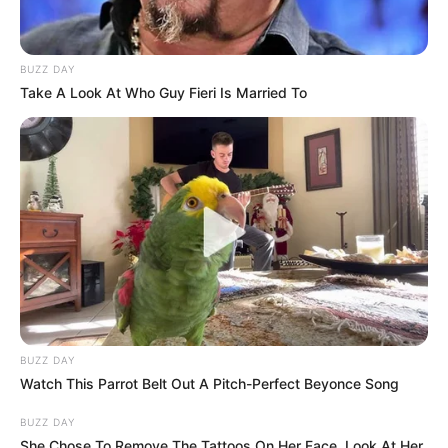
BUZZ DAY
-ad4
Take A Look At Who Guy Fieri Is Married To
O jornalismo do JASB.com.br precisa de você para continuar
marcando ponto na vida das pessoas.
Compartilhe as nossas
notícias em suas redes sociais!
BUZZ DAY
Watch This Parrot Belt Out A Pitch-Perfect Beyonce Song
BUZZ DAY
She Chose To Remove The Tattoos On Her Face. Look At Her