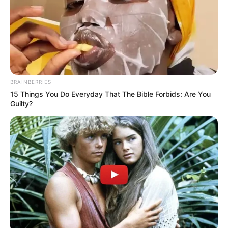
apoio do senador Otto Alencar e do relator da proposta, senador
Irajá Abreu.
--
BRAINBERRIES
15 Things You Do Everyday That The Bible Forbids: Are You
Guilty?
-ad3
📢
Avanços concretos assegurados pela PEC 14
A PEC 14 representa um
marco histórico para os Agentes de
Saúde
ao reconhecer as condições especiais e desgastantes do
trabalho realizado nos territórios.
Trata-se de
uma resposta direta a décadas de reivindicações
da categoria
, que enfrenta riscos biológicos, sobrecarga física e
psicológica, além de vínculos trabalhistas muitas vezes precários.