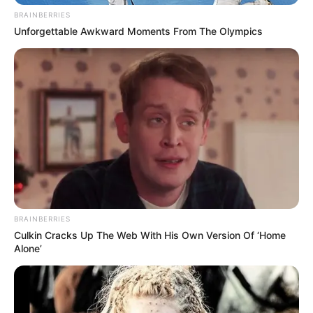
funcional e à valorização profissional.
BRAINBERRIES
Unforgettable Awkward Moments From The Olympics
💪
Apoio das entidades e representação da base nos estados
O vídeo divulgado também contou com a participação de
Paulo Siqueira
, representante da Ademacen/BA, que destacou a
importância do apoio parlamentar para o avanço da proposta no
Senado. Segundo ele, a mobilização nacional segue firme e
confiante na aprovação da PEC ainda este ano. Entre os efeitos
positivos apontados pelas entidades representativas, estão:
💠 Fortalecimento da luta nacional unificada dos ACS e ACE
💠 Ampliação do diálogo institucional com o Congresso Nacional
💠 Pressão legítima para acelerar a tramitação no Senado
BRAINBERRIES
💠 Reconhecimento político da importância estratégica da categoria
Culkin Cracks Up The Web With His Own Version Of ‘Home
--
Alone’