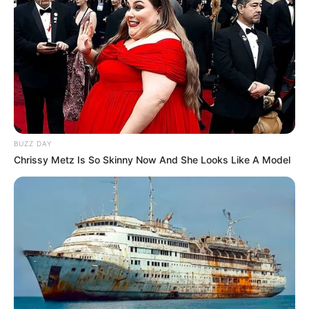
avançar no Senado
, a proposta reforça que a
valorização dos
ACS e ACE é condição essencial para fortalecer o SUS
e
garantir dignidade a quem sustenta a saúde pública nos territórios
mais vulneráveis do Brasil.
--
BUZZ DAY
Chrissy Metz Is So Skinny Now And She Looks Like A Model