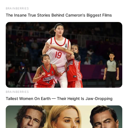
BRAINBERRIES
The Insane True Stories Behind Cameron's Biggest Films
BRAINBERRIES
Tallest Women On Earth — Their Height Is Jaw-Dropping
HOME