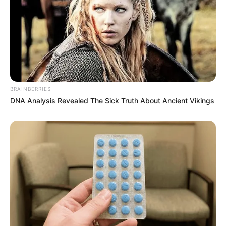
BRAINBERRIES
DNA Analysis Revealed The Sick Truth About Ancient Vikings
-ad5
🏦
Tramitação no Senado e expectativas para 2026
Com a PEC já aprovada na Câmara dos Deputados,
o foco agora