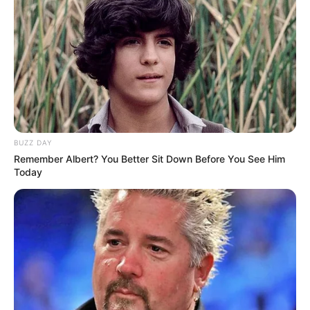
🧊
Brasil 360: acompanhamento de gestantes, idosos e diabéticos
.
Fonte:
JASB - Jornal dos Agentes de Saúde do Brasil
-
www.jasb.com.br.
Edição Geral: JASB.
Encaminhamento de denúncia ao JASB:
Acesse aqui
.
--
BUZZ DAY
Remember Albert? You Better Sit Down Before You See Him
Today