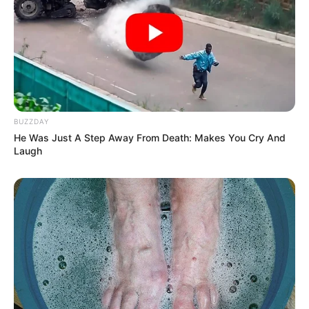
intenso
.
A falta de complementos e de condições locais adequadas
,
segundo lideranças, pode comprometer a eficácia do trabalho no
território.
💠Necessidade de complementos inerentes ao custo real de vida
municipal;
BUZZDAY
He Was Just A Step Away From Death: Makes You Cry And
💠Insalubridade e adicionais que não são universalmente
Laugh
garantidos;
--
-ad3