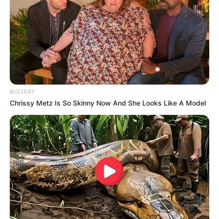
BUZZDAY
Chrissy Metz Is So Skinny Now And She Looks Like A Model