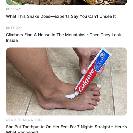
BUZZDAY
What This Snake Does—Experts Say You Can't Unsee It
BUZZ DAY
Climbers Find A House In The Mountains - Then They Look
Inside
GOOD TO KNOW THIS
She Put Toothpaste On Her Feet For 7 Nights Straight – Here's
What Happened