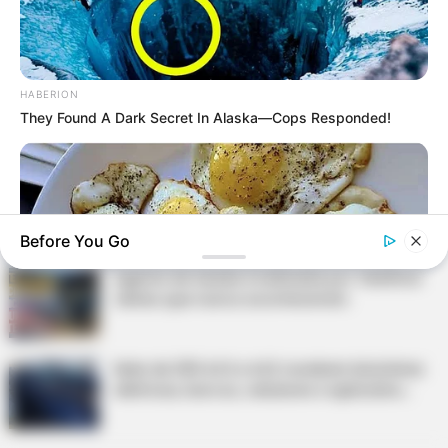
Prefeitura realiza a maior entrega de
motocicletas aos Agentes de Saúde da
história...
Terceiro lote da restituição do IR paga R$
HABERION
4,61 bilhões para 2,7 milhões de
They Found A Dark Secret In Alaska—Cops Responded!
contribuintes.
Motos e bicicletas para ACS e ACE: veja o
passo a passo para conseguir o benefício.
Before You Go
Agente de Saúde é indiciada por falsificar
visitas que nunca aconteceram.
Mais de 300 ACS e ACE recebem bicicletas
elétricas, barcos, celulares e aplicativo...
BUZZ DAY
When You Eat Eggs Every Day, This Is What Happens To
Your Body