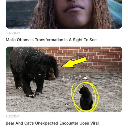
BUSCAR
DESTAQUES
BUZZDAY
Malia Obama's Transformation Is A Sight To See
FACEBOOK
DESTAQUES DA SEMANA
Motos e bicicletas para ACS e ACE: veja o
passo a passo para conseguir o benefício.
Agente de Saúde é indiciada por falsificar
BUZZDAY
visitas que nunca aconteceram.
Bear And Cat's Unexpected Encounter Goes Viral