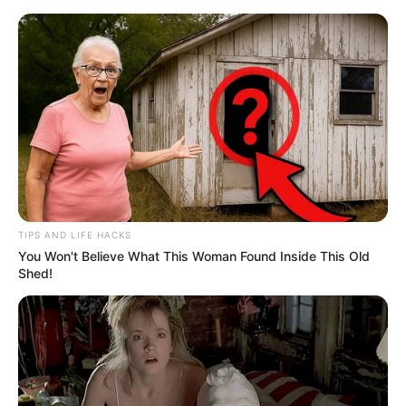
TIPS AND LIFE HACKS
You Won't Believe What This Woman Found Inside This Old
Shed!
HOME
Home
>
Acs e ACE
>
Incentivo Adicional
>
Notícia
>
Piso
Nacional
>
Portaria e Lei Federal garantem que Agentes de Saúde