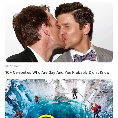
Câmara dos Deputados: anuênios, triênios,
quinquênios, sexta-parte e licenças-prêmio
entram no debate.
O que é que os diretores da CONACS foram
fazer na Argentina, durante mobilização em
Brasília?
Modelo para os Agentes de Saúde:
Denúncia anônima leva MP a investigar
BUZZ DAY
prefeito por irregularidades.
10+ Celebrities Who Are Gay And You Probably Didn't Know
30 horas: parecer da Comissão de Finanças
se posicionou sobre redução da jornada de
40 para 30 horas.
DESTAQUES DO MÊS