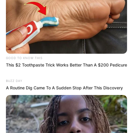
Nacional.
FAÇA O SEU COMENTÁRIO AQUI!
FALE CONOSCO
Nome
GOOD TO KNOW THIS
E-mail
*
This $2 Toothpaste Trick Works Better Than A $200 Pedicure
BUZZ DAY
Mensagem
*
A Routine Dig Came To A Sudden Stop After This Discovery