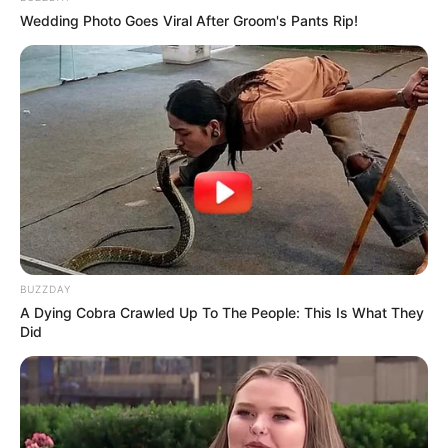
Wedding Photo Goes Viral After Groom's Pants Rip!
Comissão de Trabalho da Câmara dos
Deputados aprovou o Projeto de Lei nº 5312/2016.
—
Foto:
JASB.com.br.
🩺 Importância para a atenção primária e vigilância em saúde
Agentes Comunitários de Saúde e Agentes de Combate às
Endemias
têm papel central no fortalecimento da atenção primária
BUZZDAY
do SUS, principalmente na prevenção de doenças,
A Dying Cobra Crawled Up To The People: This Is What They
acompanhamento de famílias e promoção de saúde nas
Did
comunidades.
A redução da jornada,
segundo seus defensores
, pode contribuir
para maior sustentabilidade e qualidade de vida no exercício
profissional, sem reduzir o acesso da população aos serviços