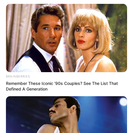
carga horária de agentes de saúde para 30 horas semanais.
Comissão aprova redução da
carga horária de agentes de
saúde para 30 horas semanais.
02:00
Acs e ACE
,
Notícia
BRAINBERRIES
Remember These Iconic '90s Couples? See The List That
Defined A Generation
Deputado Leonardo Monteiro, relator do projeto de