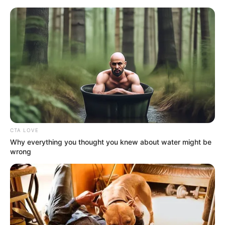
CTA LOVE
Why everything you thought you knew about water might be
wrong
HOME