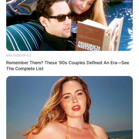
BRAINBERRIES
Remember Them? These '90s Couples Defined An Era—See
The Complete List
-ad4
👥 Reações de parlamentares e representantes da categoria
Defensores do projeto afirmam que a redução da carga horária