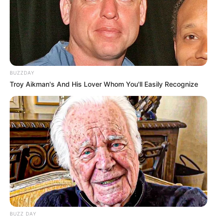
notícias em suas redes sociais!
BUZZDAY
Troy Aikman's And His Lover Whom You'll Easily Recognize
BUZZ DAY