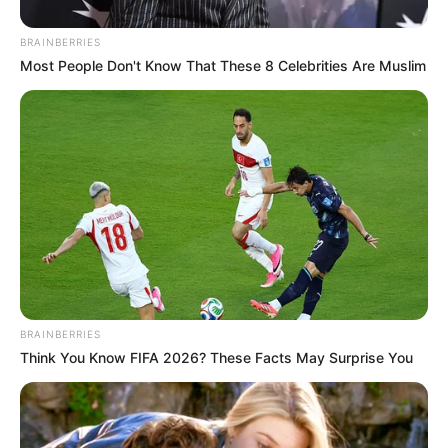
💠Redução da jornada semanal de 40 para 30 horas para ACS e
ACE;
BRAINBERRIES
Most People Don't Know That These 8 Celebrities Are Muslim
💠Manutenção da remuneração e do piso salarial nacional das
categorias;
💠Reforço na valorização profissional frente às condições de
trabalho em campo;
💠Potencial para menor rotatividade, menor absenteísmo e maior
qualidade de execução das atividades.
VEJA TAMBÉM
:
🟢
IFA: Plano de ação para Receber
.
BRAINBERRIES
🟢
Cidades que entregam motocicletas
Think You Know FIFA 2026? These Facts May Surprise You
🟢
Conheça as cidade que pagam o IFA
🟢
ACS e ACE e a economia de 226 bilhões
🟢
IFA: Protesto de Agentes de Saúde interdita a avenida
.
--