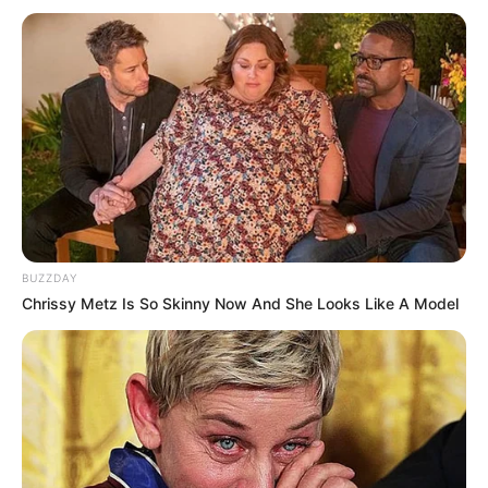
BUZZDAY
Chrissy Metz Is So Skinny Now And She Looks Like A Model