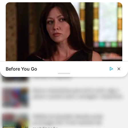
FACEBOOK
DESTAQUES DA SEMANA
Agente de Saúde é indiciada por falsificar
visitas que nunca aconteceram.
Câmara dos Deputados: anuênios, triênios,
Before You Go
quinquênios, sexta-parte e licenças-prêmio
BRAINBERRIES
entram no debate.
They're Unbearable! 9 Movie Characters You Probably
Remember
Motos e bicicletas para ACS e ACE: veja o
passo a passo para conseguir o benefício.
FNARAS em Brasília: Senado pode
promulgar PEC 14 em semana de