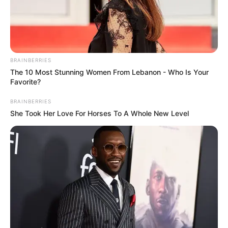
BRAINBERRIES
The 10 Most Stunning Women From Lebanon - Who Is Your
Favorite?
BRAINBERRIES
She Took Her Love For Horses To A Whole New Level
-G
⚖️ Principais pontos da proposta
A reforma da carga horária dos agentes reflete demandas
históricas da categoria e busca promover
melhor qualidade de
vida e eficiência
no atendimento à comunidade. Entre os
principais aspectos previstos no PL, estão: