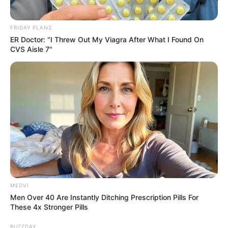
FRIDAY PLANS
ER Doctor: "I Threw Out My Viagra After What I Found On
-ad5
CVS Aisle 7"
🔍 Próximos passos na tramitação
Após a aprovação na
Comissão de Trabalho, o PL 5312/2016
seguirá para análise nas comissões de Finanças e Tributação e de
Constituição e Justiça e de Cidadania da Câmara dos Deputados.
Só após aprovação nessas instâncias poderá ser
submetido a
votação em Plenário
, e, se aprovado, seguir para o Senado
Federal.
MEDVI
Men Over 40 Are Instantly Ditching Prescription Pills For
These 4x Stronger Pills
BUZZDAY