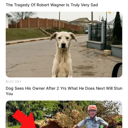
The Tragedy Of Robert Wagner Is Truly Very Sad
BUZZ DAY
Dog Sees His Owner After 2 Yrs What He Does Next Will Stun
You