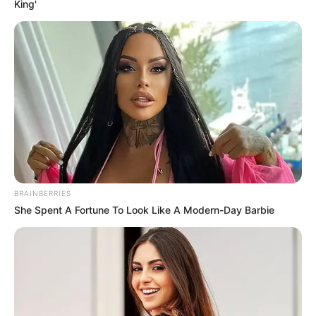
King'
-ad3
A proposta segue em análise e agora será examinada por outras
comissões antes de possível votação em Plenário.
📜 Contexto da proposta e tramitação legislativa
O PL 5312/2016, de autoria do
deputado Fausto Pinato (PP-SP)
,
foi aprovado em caráter conclusivo pela Comissão de Trabalho,
reduzindo a jornada semanal dos ACS e ACE.
Também altera dispositivos da Lei 11.350/2006
, que
regulamenta o exercício das atividades das categorias. Relator da
BRAINBERRIES
proposta, deputado
Leonardo Monteiro (PT-MG)
destacou a
She Spent A Fortune To Look Like A Modern-Day Barbie
exposição dos profissionais às condições climáticas adversas e ao
desgaste físico, justificando a necessidade de jornadas mais curtas.
-