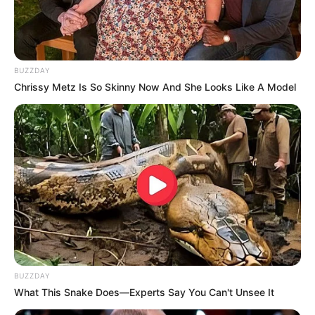
BUZZDAY
Chrissy Metz Is So Skinny Now And She Looks Like A Model
BUZZDAY
What This Snake Does—Experts Say You Can't Unsee It