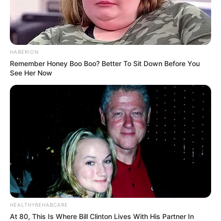
HABERION
Remember Honey Boo Boo? Better To Sit Down Before You
See Her Now
SHARE THIS
Share it
Tweet
Share it
Pin it
HEALTHYREHABCARE
PUBLICAÇÕES RELACIONADAS
At 80, This Is Where Bill Clinton Lives With His Partner In