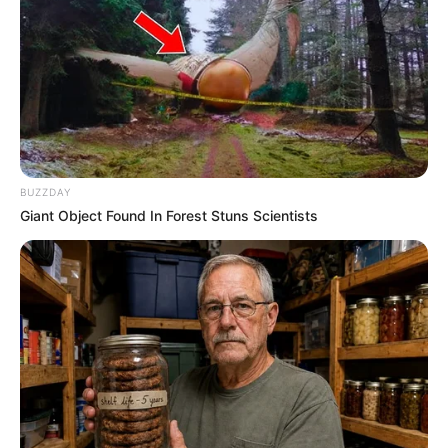
DESTAQUES DO MÊS
Prefeitura realiza a maior entrega de
motocicletas aos Agentes de Saúde da
história...
Agente de Saúde é indiciada por falsificar
BUZZDAY
visitas que nunca aconteceram.
Giant Object Found In Forest Stuns Scientists
Terceiro lote da restituição do IR paga R$
4,61 bilhões para 2,7 milhões de
contribuintes.
Motos e bicicletas para ACS e ACE: veja o
passo a passo para conseguir o benefício.