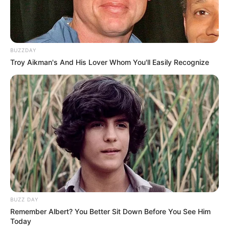
BUZZDAY
Troy Aikman's And His Lover Whom You'll Easily Recognize
BUZZ DAY
Remember Albert? You Better Sit Down Before You See Him
Today