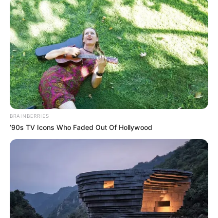
Reprodução/
SBS
.
Beijo Explosivo chega ao fim: veja o horário de estreia do
episódio final do dorama.
Publicado
no
JASB
em 22
.
dezembro.2025. Atualizado em
30.dezembro.2025.
|
Saiba mais sobre os episódios finais da
WhatsApp: Rede do JASB
série romântica.
--
BRAINBERRIES
’90s TV Icons Who Faded Out Of Hollywood
-ad3
O dorama “Beijo Explosivo”, conhecido internacionalmente como
“Dynamite Kiss”, chega à reta final ainda nesta semana.