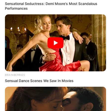
--
Sensational Seductress: Demi Moore's Most Scandalous
Performances
BRAINBERRIES
Sensual Dance Scenes We Saw In Movies
-ad4
O que ela não imagina é que Gong Ji Hyuk será seu chefe, criando
situações delicadas e cheias de conflito, já que a química entre os