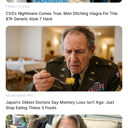
FRIDAY PLANS
CVS’s Nightmare Comes True: Men Ditching Viagra For This
87¢ Generic Aisle 7 Hack
NEUROMIND PRO
Japan's Oldest Doctors Say Memory Loss Isn't Age: Just
Stop Eating These 3 Foods
-ad5
Com roteiro de Ha Yoon-ah e direção de Kim Jae-hyun, o desfecho