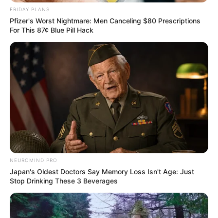
FRIDAY PLANS
Câmara dos Deputados: anuênios, triênios,
Pfizer's Worst Nightmare: Men Canceling $80 Prescriptions
quinquênios, sexta-parte e licenças-prêmio
For This 87¢ Blue Pill Hack
entram no debate.
FNARAS em Brasília: Senado pode
promulgar PEC 14 em semana de
mobilização.
Presidente Kennedy (ES) abre processo
seletivo para Agentes de Saúde e de
Combate às Endemias.
PEC 14: o que acontece com quinquênio,
triênio e sexta-parte na aposentadoria?
NEUROMIND PRO
Japan's Oldest Doctors Say Memory Loss Isn't Age: Just
Stop Drinking These 3 Beverages
FNARAS convoca ACS e ACE para
promulgação da PEC 14 no Congresso
Nacional.