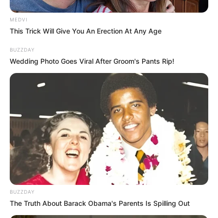
amizade
.
MEDVI
This Trick Will Give You An Erection At Any Age
BUZZDAY
--
Wedding Photo Goes Viral After Groom's Pants Rip!
-ad9
Fonte:
JASB - Jornal dos Agentes de Saúde do Brasil
-
www.jasb.com.br.
Edição Geral: JASB.
Encaminhamento de denúncia ao JASB:
Acesse aqui
.
O jornalismo do JASB.com.br precisa de você para continuar
marcando ponto na vida dos ACS e ACE.
Compartilhe as nossas
notícias em suas redes sociais!
BUZZDAY
The Truth About Barack Obama's Parents Is Spilling Out