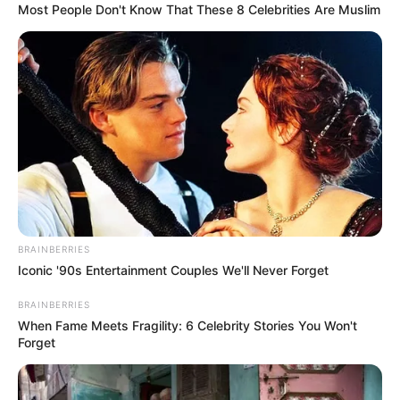
Most People Don't Know That These 8 Celebrities Are Muslim
-G
Com isso, os fãs poderão acompanhar a conclusão da trama
natalina ao mesmo tempo em que a série vai ao ar
internacionalmente.
BRAINBERRIES
Iconic '90s Entertainment Couples We'll Never Forget
Encerramento do conflito romântico
BRAINBERRIES
Os capítulos finais prometem resolver o principal conflito entre Go
When Fame Meets Fragility: 6 Celebrity Stories You Won't
Da Rim, interpretada por Ahn Eun Jin, e Gong Ji Hyuk, vivido por
Forget
Jang Ki Yong.
O casal enfrenta escolhas difíceis entre sentimentos verdadeiros,