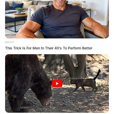
MEDVI
This Trick Is For Men In Their 40's To Perform Better