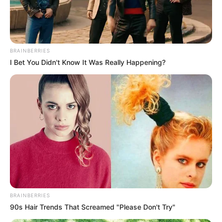
final do dorama.
Beijo Explosivo chega ao fim: veja
o horário de estreia do episódio
BRAINBERRIES
final do dorama.
I Bet You Didn't Know It Was Really Happening?
01:00
Dorama
,
Entretenimento
,
Netflix
,
Notícia
,
TV
BRAINBERRIES
90s Hair Trends That Screamed "Please Don't Try"
Cena da série "Beijo Explosivo".
—
Foto: