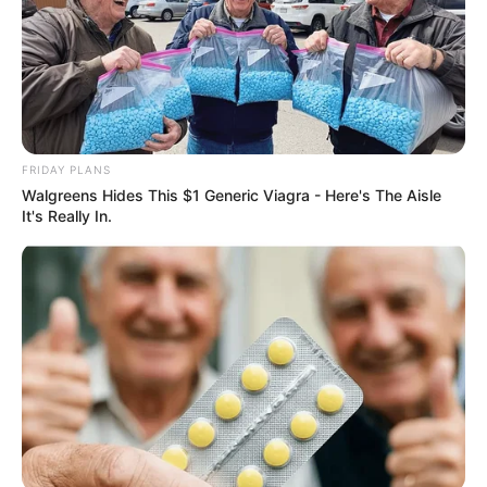
BUSCAR
FRIDAY PLANS
Walgreens Hides This $1 Generic Viagra - Here's The Aisle
DESTAQUES
It's Really In.
FACEBOOK
DESTAQUES DA SEMANA
Agente de Saúde é indiciada por falsificar
visitas que nunca aconteceram.