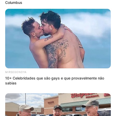
Columbus
TV
FAÇA O SEU COMENTÁRIO AQUI!
FALE CONOSCO
Nome
MIRSEGONDYA
10+ Celebridades que são gays e que provavelmente não
E-mail
*
sabias
Mensagem
*