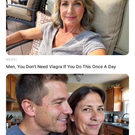
deve destacar o conflito entre dever profissional e sentimentos
reais, definindo o futuro dos romances apresentados ao longo da
série.
Sucesso desde a estreia
Lançado em 12 de novembro de 2025 pela emissora SBS, com
estreia simultânea na Netflix, “Beijo Explosivo” se consolidou como
MEDVI
um dos títulos mais assistidos da plataforma no Brasil. O dorama
Men, You Don't Need Viagra If You Do This Once A Day
permanece há cinco semanas no top 10 de mais vistos,
confirmando a forte aceitação do público até sua semana final.
VEJA TAMBÉM
:
🧊
Além do Direito: dorama jurídico conquista fãs no Brasil
.
🧊
‘
Bon Appétit, Vossa Majestade’: o rei Yi Heon existiu?
🧊
‘Bon Appétit, Vossa Majestade’ quebra novo recorde de
audiência
.
🧊
Resident Playbook: dorama médico que emocionou o público
.
🧊
‘
Eu, Você e Toda Uma Vida’: dorama sul-coreano aborda