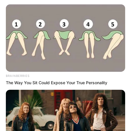
BRAINBERRIES
The Way You Sit Could Expose Your True Personality
HOME
Home
>
Dorama
>
Entretenimento
>
Netflix
>
Notícia
>
TV
>
Beijo Explosivo chega ao fim: veja o horário de estreia do episódio