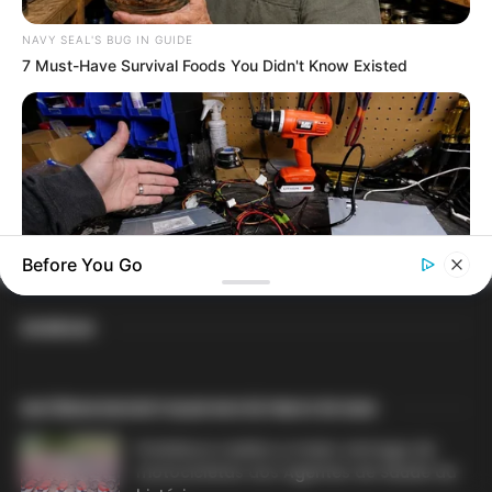
PLP 185 continua travado na Câmara dos
Deputados por erro em seu texto.
NAVY SEAL'S BUG IN GUIDE
7 Must-Have Survival Foods You Didn't Know Existed
ACS e ACE: celetista, estatutário ou
contrato precário — entenda o que muda
no seu bolso e na sua carreira.
Before You Go
DIVERSAS
NAVY SEAL'S BUG IN GUIDE
Navy Seal Reveals Their DIY Blackout Station Plan
MATÉRIAS EM DESTAQUE NOS ÚLTIMOS 30 DIAS
Prefeitura realiza a maior entrega de
motocicletas aos Agentes de Saúde da