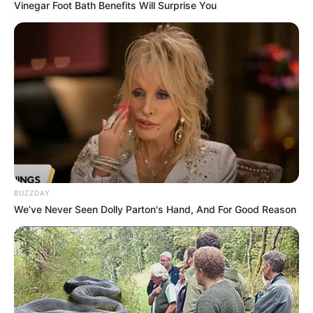
Vinegar Foot Bath Benefits Will Surprise You
2019.
—
Foto/Reprodução/STF
.
AO VIVO: STF deve rever pontos centrais da Reforma da
Previdência.
Publicado
no
JASB
em 18.dezembro.2025.
Atualizado
em
19
.
dezembro.2025.
| Assista agora, ao vivo, o julgamento
WhatsApp: Rede do JASB
do
Supremo Tribunal Federal
(STF) sobre atos que contestam
pontos centrais da
Reforma da Previdência de 2019
.
Assista a transmissão ao vivo, no final desta matéria.
--
BUZZDAY
We’ve Never Seen Dolly Parton's Hand, And For Good Reason
-ad3