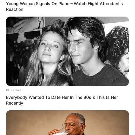
Young Woman Signals On Plane – Watch Flight Attendant's
Reaction
DESTAQUES DA SEMANA
Agente de Saúde é indiciada por falsificar
visitas que nunca aconteceram.
Câmara dos Deputados: anuênios, triênios,
quinquênios, sexta-parte e licenças-prêmio
entram no debate.
FNARAS em Brasília: Senado pode
promulgar PEC 14 em semana de
BUZZDAY
mobilização.
Everybody Wanted To Date Her In The 80s & This Is Her
Recently
Presidente Kennedy (ES) abre processo
seletivo para Agentes de Saúde e de
Combate às Endemias.