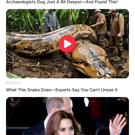
Archaeologists Dug Just A Bit Deeper—And Found This!
-ad3
🏛️
Contexto da Reforma de 2019
A
Reforma da Previdência foi aprovada em 2019
com o objetivo
de garantir
sustentabilidade fiscal
e equilíbrio das contas
públicas.
Ela estabeleceu idade mínima
para Aposentadoria,
alterou cálculos de benefícios e restringiu direitos como
aposentadoria especial.
BUZZDAY
Agora, com o
julgamento no STF
, há possibilidade de revisão
What This Snake Does—Experts Say You Can't Unsee It
dessas regras, reacendendo o debate sobre proteção social e
valorização dos trabalhadores.
VEJA TAMBÉM
:
✳️
Exame com cera de ouvido identifica câncer
.
✳️
Técnica contra câncer de mama atinge 100%...