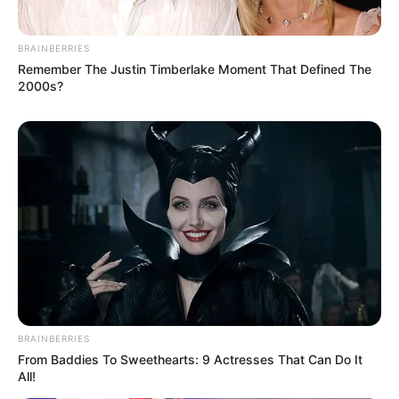
BRAINBERRIES
Remember The Justin Timberlake Moment That Defined The
2000s?
BRAINBERRIES
From Baddies To Sweethearts: 9 Actresses That Can Do It
All!