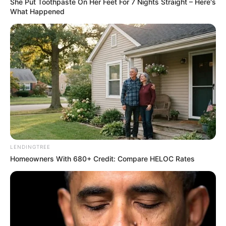
She Put Toothpaste On Her Feet For 7 Nights Straight – Here's
What Happened
-G
💠 Tempo mínimo de serviço exigido para aposentadoria;
💠 Critérios para concessão de aposentadorias especiais.
📢
Repercussão e expectativas
LENDINGTREE
Homeowners With 680+ Credit: Compare HELOC Rates
A revisão da Reforma da Previdência gera grande expectativa
entre trabalhadores, sindicatos e especialistas. De um lado, há
preocupação com o
impacto fiscal
que mudanças podem trazer
para os cofres públicos.
De outro,
cresce a pressão por maior proteção social
e pela