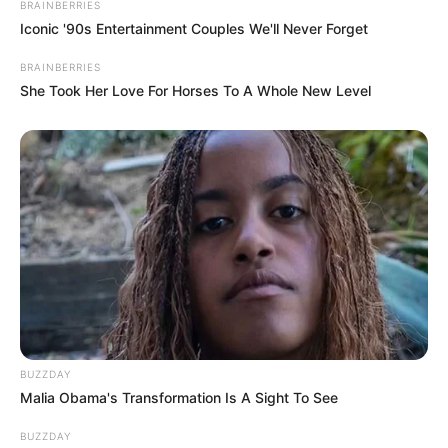
E-mail
*
BRAINBERRIES
Iconic '90s Entertainment Couples We'll Never Forget
Mensagem
*
BRAINBERRIES
She Took Her Love For Horses To A Whole New Level
BUSCAR
DESTAQUES
BUZZDAY
Malia Obama's Transformation Is A Sight To See
FACEBOOK
BUZZDAY