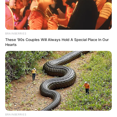
O jornalismo do JASB.com.br precisa de você para continuar
marcando ponto na vida dos ACS e ACE.
Compartilhe as nossas
notícias em suas redes sociais!
BRAINBERRIES
These '90s Couples Will Always Hold A Special Place In Our
Hearts
BRAINBERRIES