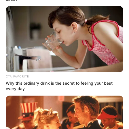
CTA FAVORITE
Why this ordinary drink is the secret to feeling your best
every day
-ad9
Fonte: JASB com informações do STF.
Edição Geral: JASB.
Encaminhamento de denúncia ao JASB:
Acesse aqui
.
Publicação:
JASB - Jornal dos Agentes de Saúde do Brasil
-
www.jasb.com.br.