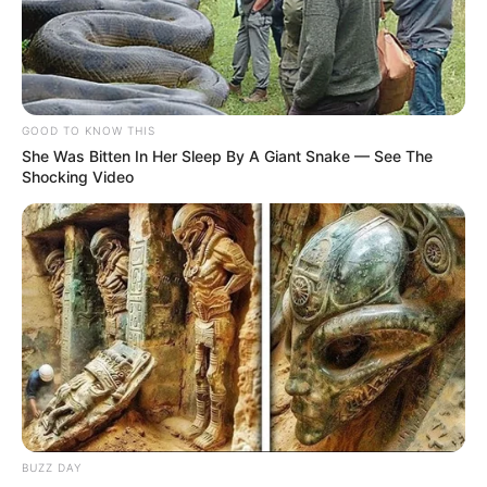
A decisão pode alterar regras sobre contribuição
, tempo
mínimo de serviço e aposentadorias especiais, com impacto direto
para trabalhadores do INSS e servidores públicos.
📰
Julgamento previsto para dezembro
GOOD TO KNOW THIS
She Was Bitten In Her Sleep By A Giant Snake — See The
O STF se prepara para analisar,
em dezembro de 2025, uma
Shocking Video
série de
Ações Diretas de Inconstitucionalidade
que
questionam trechos da Emenda Constitucional nº 103/2019,
conhecida como Reforma da Previdência.
Entre os pontos em
debate estão regras de contribuição
, tempo
mínimo de serviço e
Aposentadorias Especiais
. A decisão pode
redefinir parâmetros de aposentadorias e pensões tanto para
trabalhadores do INSS quanto para servidores públicos.
--
BUZZ DAY