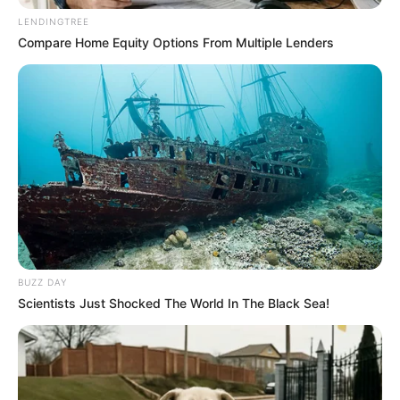
contribuintes.
LENDINGTREE
Compare Home Equity Options From Multiple Lenders
Motos e bicicletas para ACS e ACE: veja o
passo a passo para conseguir o benefício.
PLP 185 continua travado na Câmara dos
Deputados por erro em seu texto.
ACS e ACE: celetista, estatutário ou
contrato precário — entenda o que muda
no seu bolso e na sua carreira.
BUZZ DAY
Scientists Just Shocked The World In The Black Sea!
DIVERSAS