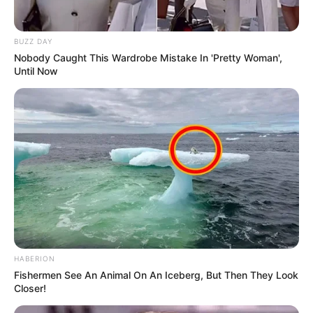
BUZZ DAY
Nobody Caught This Wardrobe Mistake In 'Pretty Woman',
Until Now
-ad4
💠 Reajuste nos cálculos de benefícios, favorecendo trabalhadores
e servidores.
🔎
Perspectivas futuras
O julgamento do STF pode marcar uma mudança significativa no
Sistema Previdenciário Brasileiro
.
HABERION
Fishermen See An Animal On An Iceberg, But Then They Look
A decisão terá repercussão nacional, influenciando tanto a política
Closer!
fiscal quanto a vida de milhões de trabalhadores. Para