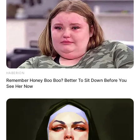
especialistas, o
desafio será equilibrar sustentabilidade
financeira e justiça social
, garantindo que a Previdência cumpra
seu papel de proteção e valorização da força de trabalho.
Assista a transmissão do julgamento ao VIVO
:
HABERION
Remember Honey Boo Boo? Better To Sit Down Before You
See Her Now