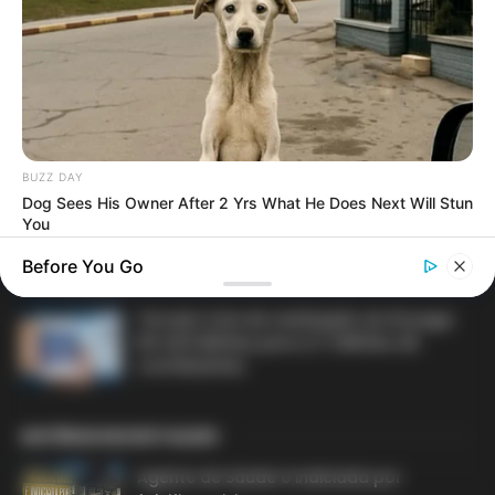
MATÉRIAS EM DESTAQUE NOS ÚLTIMOS 30 DIAS
Prefeitura realiza a maior entrega de
motocicletas aos Agentes de Saúde da
história...
BUZZ DAY
Dog Sees His Owner After 2 Yrs What He Does Next Will Stun
Agente de Saúde é indiciada por
You
falsificar visitas que nunca aconteceram.
Before You Go
Terceiro lote da restituição do IR paga
R$ 4,61 bilhões para 2,7 milhões de
contribuintes.
MATÉRIAS EM DESTAQUES
Agente de Saúde é indiciada por