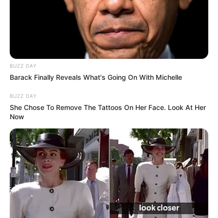
correção de injustiças que afetaram categorias específicas, como
profissionais expostos a condições insalubres.
🎯
Impacto esperado para trabalhadores e servidores
Caso o STF altere pontos
centrais da reforma
, os efeitos práticos
BUZZ DAY
podem incluir:
Barack Finally Reveals What's Going On With Michelle
💠 Ampliação do acesso à aposentadoria especial;
BUZZ DAY
She Chose To Remove The Tattoos On Her Face. Look At Her
Now
💠 Redução do tempo mínimo de contribuição exigido;
--