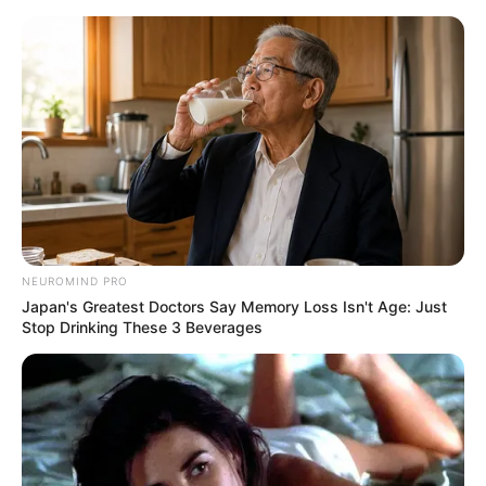
NEUROMIND PRO
Japan's Greatest Doctors Say Memory Loss Isn't Age: Just
Stop Drinking These 3 Beverages
HOME
Home
>
Aposentadoria
>
Brasil
>
Notícia
>
STF
>
AO VIVO: STF
deve rever pontos centrais da Reforma da Previdência.