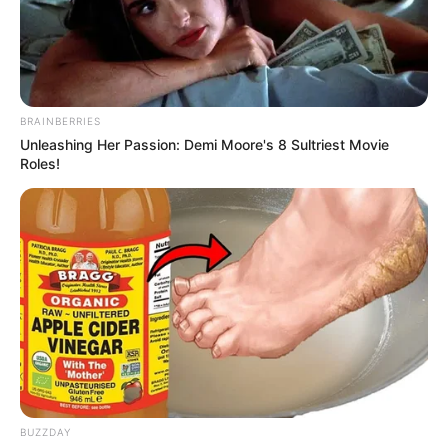
AO VIVO: STF deve rever pontos
centrais da Reforma da
Previdência.
BRAINBERRIES
16:04
Aposentadoria
,
Brasil
,
Notícia
,
STF
Unleashing Her Passion: Demi Moore's 8 Sultriest Movie
Roles!
J
ulgamento do
STF sobre atos que contestam pontos
BUZZDAY
centrais da Reforma da Previdência de