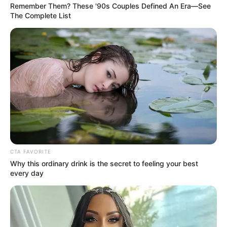
Remember Them? These '90s Couples Defined An Era—See
The Complete List
CTA FAVORITE
Why this ordinary drink is the secret to feeling your best
every day
SHARE THIS
Share it
Tweet
Share it
Pin it