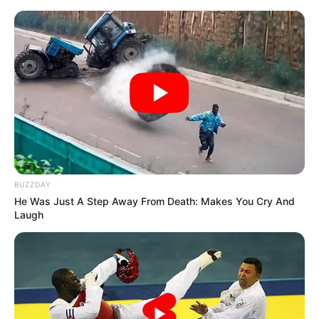
BUZZDAY
He Was Just A Step Away From Death: Makes You Cry And
Laugh
HOME
Home
>
Brasil
>
Curiosidade
>
Mulher
>
Notícia
>
Máscara
com sangue menstrual volta a viralizar nas redes.