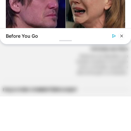
R$ 150 mil: Rio Sono entrega Motocicletas para
Agentes Comunitários de Saúde.
Agosto 09, 2026
Before You Go
HABERION
Nicole Kidman Finally Admits What We All Suspected
PRÓXIMA MATÉRIA
Gestores do Ministério da
Saúde recebem formação
para combater assédio e
discriminação no trabalho.
FAÇA O SEU COMENTÁRIO AQUI!
FALE CONOSCO
Nome
BUZZ DAY