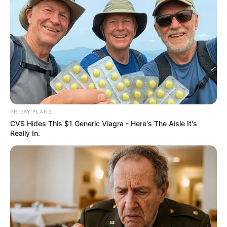
FRIDAY PLANS
--ad5
CVS Hides This $1 Generic Viagra - Here's The Aisle It's
📲 Tendência polêmica nas redes sociais
Really In.
A prática de aplicar sangue menstrual no rosto
como máscara
facial voltou a ganhar destaque em plataformas digitais.
Influenciadoras têm divulgado vídeos defendendo
supostos
efeitos de rejuvenescimento e hidratação
, mas especialistas da
dermatologia reforçam que não há estudos que comprovem tais
benefícios.