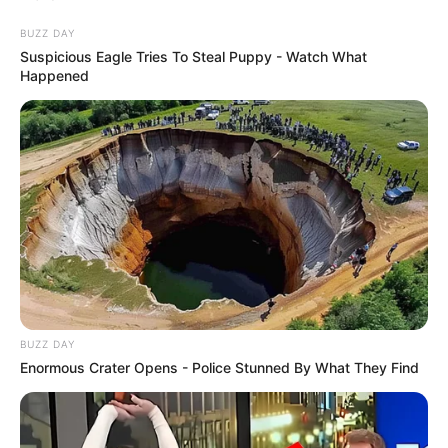
BUZZ DAY
Suspicious Eagle Tries To Steal Puppy - Watch What
Happened
BUZZ DAY
Enormous Crater Opens - Police Stunned By What They Find