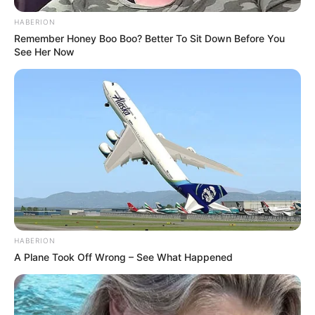
HABERION
Remember Honey Boo Boo? Better To Sit Down Before You
See Her Now
HABERION
A Plane Took Off Wrong – See What Happened