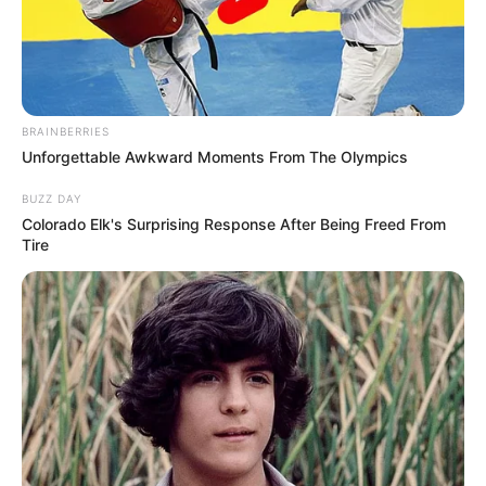
Máscara com sangue menstrual
volta a viralizar nas redes.
02:30
Brasil
,
Curiosidade
,
Mulher
,
Notícia
BRAINBERRIES
Unforgettable Awkward Moments From The Olympics
BUZZ DAY
Colorado Elk's Surprising Response After Being Freed From
Tire
Especialistas alertam para riscos e ausência de
evidências científicas sobre a prática.
—
Foto/Reprodução
.
Máscara com sangue menstrual volta a viralizar nas redes.