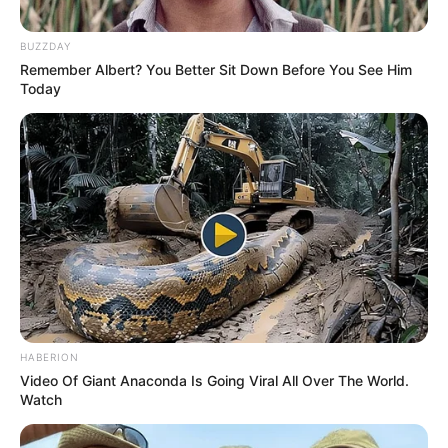
Publicado
no
JASB
em 20
.
novembro.2025.
Atualizado
em
25
.
novembro.2025.
BUZZDAY
Remember Albert? You Better Sit Down Before You See Him
Today
|
A chamada “
máscara com sangue
WhatsApp: Rede do JASB
menstrual
” voltou a viralizar nas redes sociais, mas
dermatologistas alertam que
não há comprovação científica
dos
supostos benefícios e que a prática pode trazer riscos de infecção
bacteriana.
--
HABERION
Video Of Giant Anaconda Is Going Viral All Over The World.
Watch