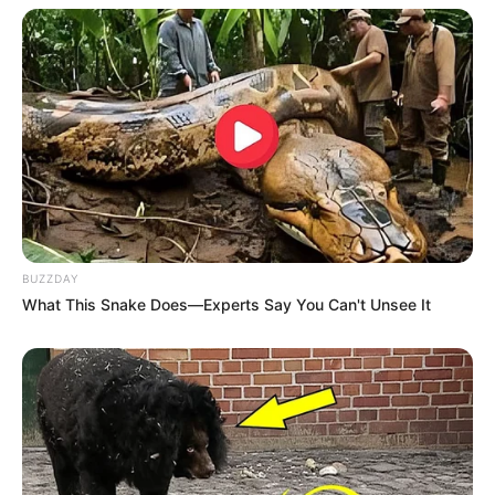
Edição Geral: JASB.
Encaminhamento de denúncia ao JASB:
Acesse aqui
.
O jornalismo do JASB.com.br precisa de você para continuar
marcando ponto na vida dos ACS e ACE.
Compartilhe as nossas
notícias em suas redes sociais!
BUZZDAY
What This Snake Does—Experts Say You Can't Unsee It