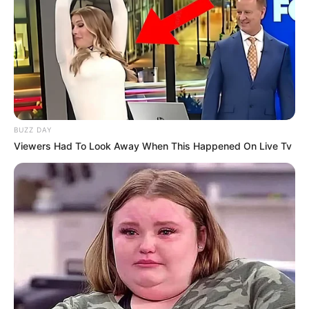
BUZZ DAY
Viewers Had To Look Away When This Happened On Live Tv