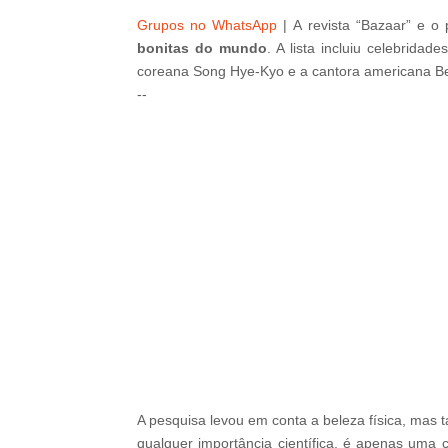
Grupos no WhatsApp
|
A revista “Bazaar” e o 
bonitas do mundo
. A lista incluiu celebrida
coreana Song Hye-Kyo e a cantora americana B
--
--ad5
A pesquisa levou em conta a beleza física, mas 
qualquer importância científica, é apenas um