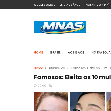
QUEM SOMOS
LEIS ACS/ACE
INCENTIVO (14º)
HOME
BRASIL
ACS E ACE
NOSSA LOJA
Home
>
Unlabelled
>
Famosos: Eleita as 10 mu
Famosos: Eleita as 10 m
02:00