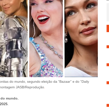
bonitas do mundo, segundo eleição da
“Bazaar” e do “Daily
montagem JASB/Reprodução
.
s do mundo.
2025.
2
.maio
.2023.