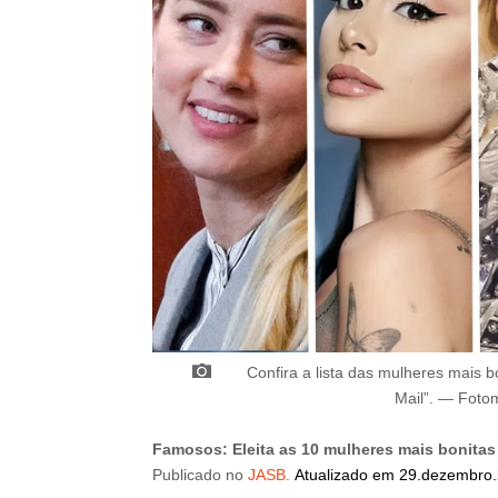
Confira a lista das mulheres mais 
Mail”
.
—
Foto
Famosos: Eleita as 10 mulheres mais bonita
Publicado
no
JASB
.
Atualizado
em 29
.
dezembro.