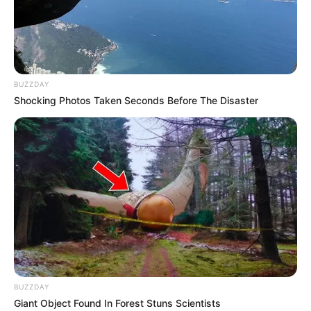
🛡️
Exige concurso público para
novos agentes
.
🛡️
Determina a
efetivação de agentes contratados de forma
precária
, desde que tenham passado em seleção pública após
2006.
BUZZDAY
Shocking Photos Taken Seconds Before The Disaster
🛡️
Cria o
Sistema de Proteção Social e Valorização dos ACS e
ACE
, com participação da União, estados e municípios.
🛡️
Prevê apoio financeiro da União
para pagamento do piso
salarial e programas de qualificação profissional.
🛡️
Impede gestores
que não regularizarem a situação dos agentes
de
receber recursos federais destinados ao SUS
.
--
BUZZDAY
Giant Object Found In Forest Stuns Scientists