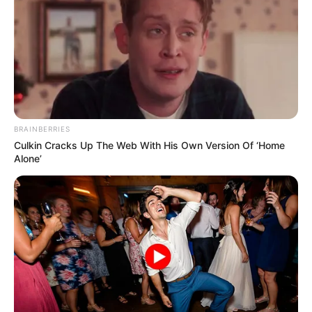
A união dos Agentes
Comunitários e de Combate às Endemias é
vista como essencial para garantir a aprovação da Proposta.
--
BRAINBERRIES
Culkin Cracks Up The Web With His Own Version Of ‘Home
Alone’
-ad3
📑Relatório prevê ajustes na aposentadoria
O relator da PEC, deputado Antonio Brito (PSD-BA)
, anunciou
que
incluirá no parecer a previsão de idade mínima para
Aposentadoria
, em sintonia com o PLP 185/2024, em análise no
Senado.
O que deixa em evidência que existe uma pressão para
que as 2 propostas estejam alinhadas.