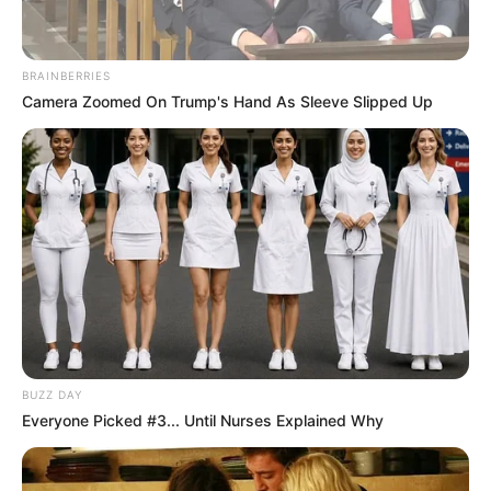
BRAINBERRIES
Camera Zoomed On Trump's Hand As Sleeve Slipped Up
BUZZ DAY
Everyone Picked #3... Until Nurses Explained Why