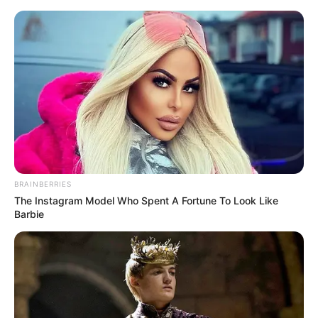
BRAINBERRIES
The Instagram Model Who Spent A Fortune To Look Like
Barbie
HOME
Home
>
Unlabelled
>
PEC 14 sob ataque: o jogo oculto dos
opositores?