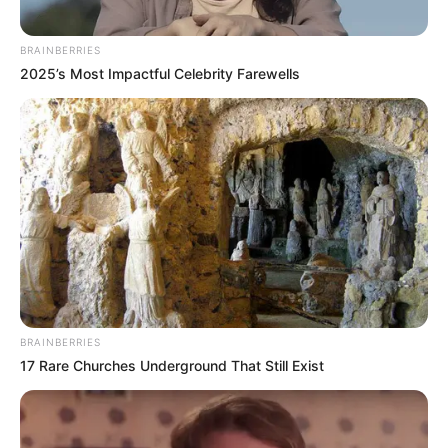
BRAINBERRIES
2025’s Most Impactful Celebrity Farewells
-G
O
JASB por décadas denuncia
demissões em massa em várias
regiões
, especialmente no Sudeste e no Norte do Brasil.
Até que a
equipe do
Fórum Nacional das Representações dos Agentes
(FNARAS)
surgiu para abraçar a causa dos ACS e ACE, que
estavam "
invisíveis
."
🤝 Avanço da proposta e risco de divisão
BRAINBERRIES
17 Rare Churches Underground That Still Exist
Apesar do adiamento,
a PEC 14 segue em ritmo acelerado de
tramitação
.
Lideranças alertam que a única forma de enfraquecer
a proposta seria
dividir ACS e ACE
, estratégia que, segundo eles,
já vem sendo usada por opositores
.