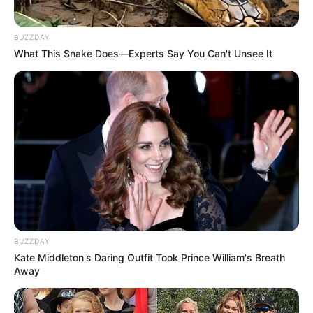
BUZZDAY
What This Snake Does—Experts Say You Can't Unsee It
BUZZDAY
Kate Middleton's Daring Outfit Took Prince William's Breath
Away