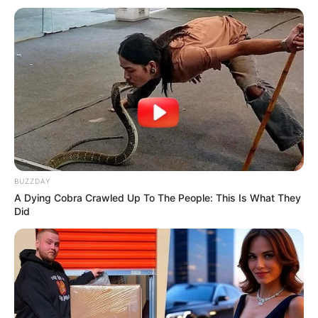
BUZZDAY
A Dying Cobra Crawled Up To The People: This Is What They
Did
-ad9
O jornalismo do JASB.com.br precisa de você para continuar
marcando ponto na vida dos ACS e ACE.
Compartilhe as nossas
notícias em suas redes sociais!