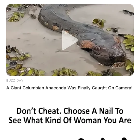
BUZZ DAY
A Giant Columbian Anaconda Was Finally Caught On Camera!
-ad6
Matérias Bônus
:
🧊
Cálculo da Insalubridade sobre o base
.
🧊
Recupere as Famílias desaparecidas no e-SUS
.