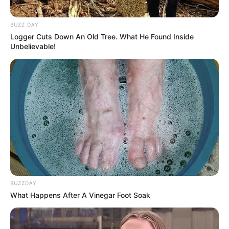
BUZZ DAY
Logger Cuts Down An Old Tree. What He Found Inside
Unbelievable!
BUZZDAY
What Happens After A Vinegar Foot Soak