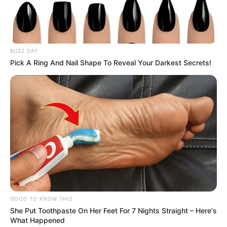
🧊
ACS/ACE: Tribunal decide: Valor da Insalubridade
.
🧊
Incentivo Financeiro: Plano de ação para Receber
.
BUZZ DAY
Pick A Ring And Nail Shape To Reveal Your Darkest Secrets!
Fonte: JASB com informações da Agência Câmara de Notícias.
Edição Geral: JASB.
Encaminhamento de denúncia ao JASB:
Acesse aqui
.
Publicação:
JASB - Jornal dos Agentes de Saúde do Brasil
-
www.jasb.com.br.
--
GOOD TO KNOW THIS
She Put Toothpaste On Her Feet For 7 Nights Straight – Here's
What Happened