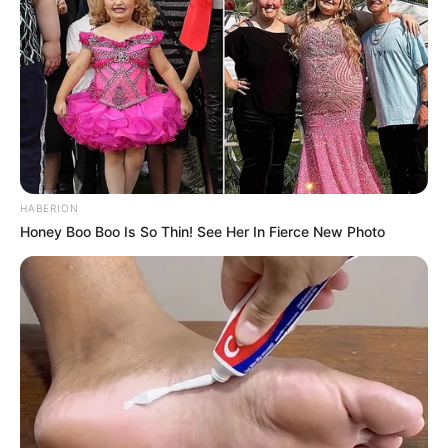
HABERION
Honey Boo Boo Is So Thin! See Her In Fierce New Photo