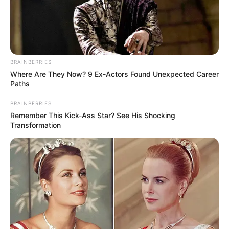
PEC 14 sob ataque: o jogo oculto
dos opositores?
08:00
BRAINBERRIES
Where Are They Now? 9 Ex-Actors Found Unexpected Career
Paths
BRAINBERRIES
Remember This Kick-Ass Star? See His Shocking
Transformation
Por onde passa a
PEC 14 tem mobilizado multidões de
ACS/ACE, sendo registrado até 4 mil agentes, em apenas um dos
Seminário.
Foto/Reprodução/
Câmara dos Deputados
.
—