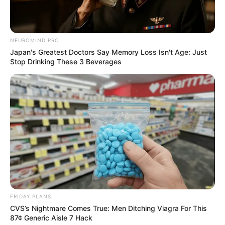
NEUROMIND PRO
Japan's Greatest Doctors Say Memory Loss Isn't Age: Just
Stop Drinking These 3 Beverages
SHARE THIS
Share it
Tweet
Share it
Pin it
FRIDAY PLANS
CVS’s Nightmare Comes True: Men Ditching Viagra For This
87¢ Generic Aisle 7 Hack
PUBLICAÇÕES RELACIONADAS