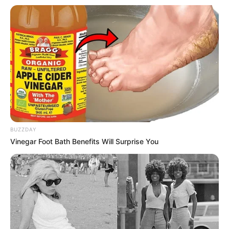
PUBLICAÇÃO RECENTE
Como a Reforma
Administrativa ameaça os ACS
e ACE.
FAÇA O SEU COMENTÁRIO AQUI!
FALE CONOSCO
BUZZDAY
Nome
Vinegar Foot Bath Benefits Will Surprise You
E-mail
*
Mensagem
*