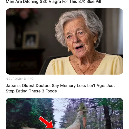
Men Are Ditching $80 Viagra For This 87¢ Blue Pill
NEUROMIND PRO
Japan's Oldest Doctors Say Memory Loss Isn't Age: Just
Stop Eating These 3 Foods