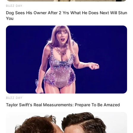
BUZZ DAY
Dog Sees His Owner After 2 Yrs What He Does Next Will Stun
You
SHARE THIS
Share it
Tweet
Share it
Pin it
BUZZ DAY
Taylor Swift's Real Measurements: Prepare To Be Amazed
PUBLICAÇÕES RELACIONADAS
Notícia