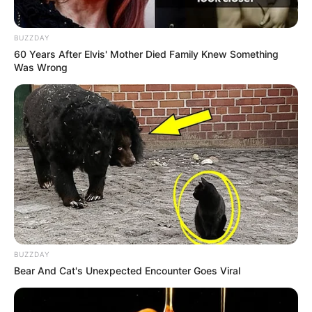
BUZZDAY
-ad5
60 Years After Elvis' Mother Died Family Knew Something
Was Wrong
Fonte: JASB com informações do Câmara dos Deputados.
Edição Geral: JASB.
O jornalismo do JASB.com.br precisa de você para continuar
marcando ponto na vida dos ACS e ACE.
Compartilhe as nossas
notícias em suas redes sociais!
BUZZDAY
Bear And Cat's Unexpected Encounter Goes Viral