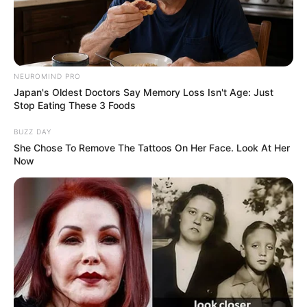
🧊
Incentivo Financeiro: Plano de ação para Receber
.
🧊
8ª Parcela do Financiamento ACE 2025 é Liberada
.
--
NEUROMIND PRO
Japan's Oldest Doctors Say Memory Loss Isn't Age: Just
Stop Eating These 3 Foods
BUZZ DAY
She Chose To Remove The Tattoos On Her Face. Look At Her
Now