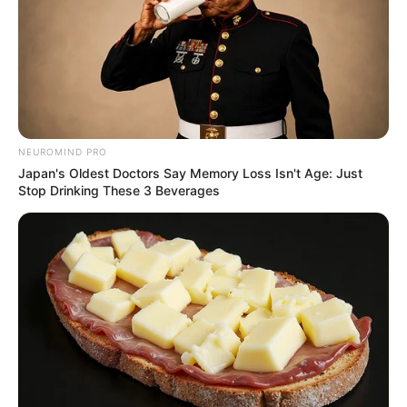
Câmara dos Deputados: anuênios, triênios,
quinquênios, sexta-parte e licenças-prêmio
entram no debate.
Motos e bicicletas para ACS e ACE: veja o
passo a passo para conseguir o benefício.
NEUROMIND PRO
Japan's Oldest Doctors Say Memory Loss Isn't Age: Just
Stop Drinking These 3 Beverages
FNARAS em Brasília: Senado pode
promulgar PEC 14 em semana de
mobilização.
Presidente Kennedy (ES) abre processo
seletivo para Agentes de Saúde e de
Combate às Endemias.
PEC 14: o que acontece com quinquênio,
triênio e sexta-parte na aposentadoria?