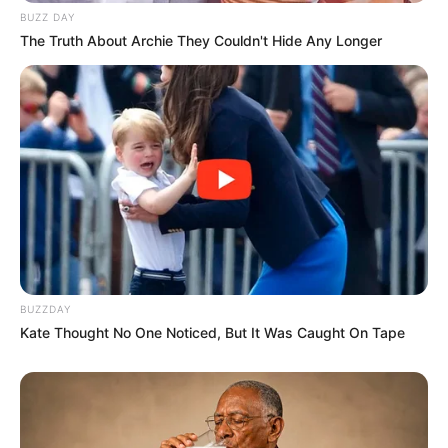
BUZZ DAY
The Truth About Archie They Couldn't Hide Any Longer
BUSCAR
DESTAQUES
FACEBOOK
BUZZDAY
Kate Thought No One Noticed, But It Was Caught On Tape
DESTAQUES DA SEMANA
Agente de Saúde é indiciada por falsificar
visitas que nunca aconteceram.