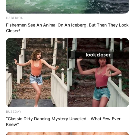
HABERION
Fishermen See An Animal On An Iceberg, But Then They Look
Closer!
-ad4
🤝 Reconhecimento e valorização
A proposta também é vista como um
reconhecimento da
importância do trabalho desempenhado pelos ACS e ACE
, que
estão na linha de frente da atenção básica e da vigilância em
saúde.
BUZZDAY
A redução da jornada
reforça a valorização da categoria
e
“Classic Dirty Dancing Mystery Unveiled—What Few Ever
contribui para melhores condições de trabalho, sem prejuízo à
Knew"
qualidade dos serviços.