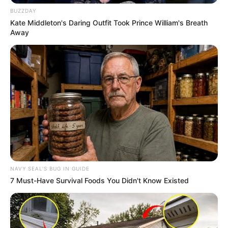
BUZZDAY
Kate Middleton's Daring Outfit Took Prince William's Breath
Away
NAVY SEAL'S BUG IN GUIDE
7 Must-Have Survival Foods You Didn't Know Existed