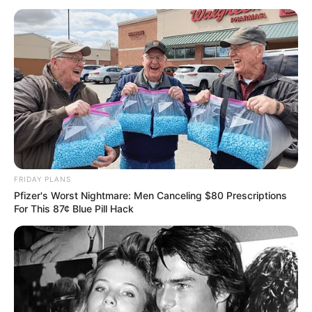
câncer de pele.
Foto/Reprodução.
—
Tramitação do Projeto que prevê 30 horas semanais para ACS
e ACE.
Publicado
no
JASB
em 24.setembro.2025.
Atualizado
em
30
.
setembro.2025.
|
O
Projeto de Lei 5.312
, que propõe a
WhatsApp: Rede do JASB
redução da jornada de trabalho dos Agentes Comunitários de
Saúde (ACS) e dos Agentes de Combate às Endemias (ACE) para
30 horas semanais
, entrou na pauta da
Comissão de Saúde da
FRIDAY PLANS
Câmara dos Deputados
em 24 de setembro. Saiba mais detalhes!
Pfizer's Worst Nightmare: Men Canceling $80 Prescriptions
--
For This 87¢ Blue Pill Hack