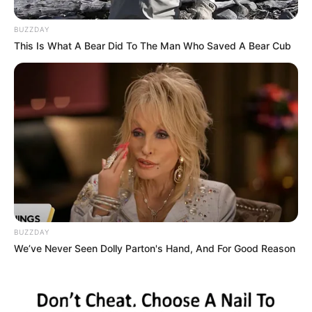
BUZZDAY
This Is What A Bear Did To The Man Who Saved A Bear Cub
BUZZDAY
We’ve Never Seen Dolly Parton's Hand, And For Good Reason