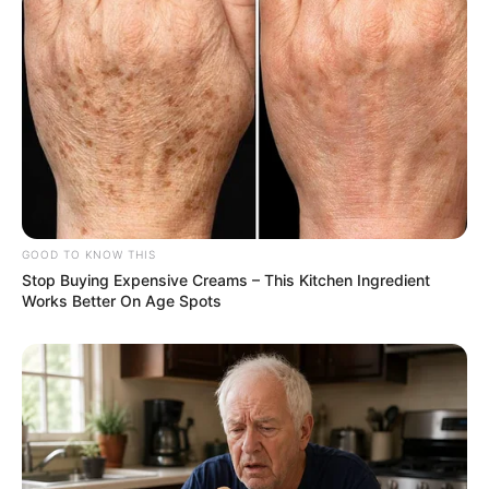
--
-ad52
📌 Próximos passos
GOOD TO KNOW THIS
Apesar do adiamento,
o PL 5312/2016 continua em tramitação e
Stop Buying Expensive Creams – This Kitchen Ingredient
poderá voltar à pauta
da Comissão de Saúde nas próximas
Works Better On Age Spots
sessões. Entidades representativas dos agentes seguem
acompanhando de perto a movimentação do projeto e reforçam a
mobilização para que a proposta avance.
Matérias Bônus
:
🧊
Canal do PQA-VS: tudo que você precisa saber
.
🧊
Recupere as Famílias desaparecidas no e-SUS
.