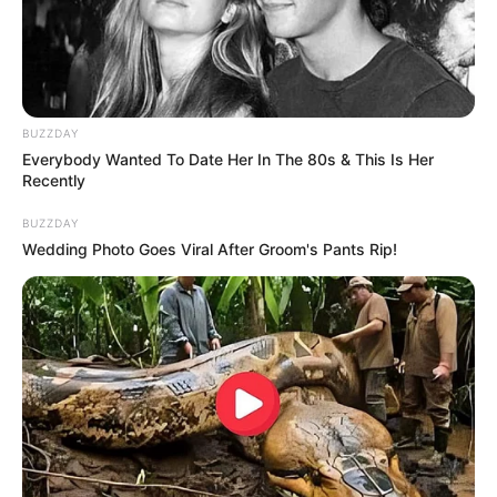
BUZZDAY
Everybody Wanted To Date Her In The 80s & This Is Her
Recently
BUZZDAY
Wedding Photo Goes Viral After Groom's Pants Rip!
--ad5
📢 PL 5312/2016 volta à Comissão de Saúde
A expectativa era de que a proposta
fosse analisada em caráter
conclusivo
, mas a votação acabou adiada após a aprovação de
um
requerimento de retirada de pauta
apresentado pela
deputada Adriana Ventura (SP).