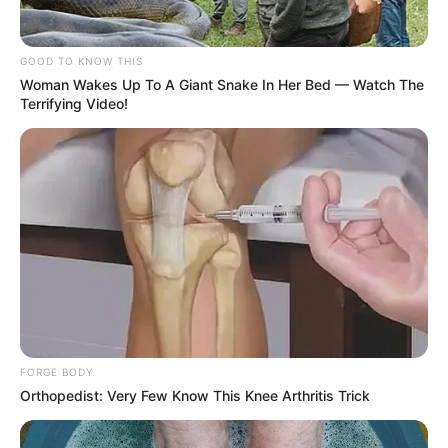
✳️
Repasse: R$ 1,17 bilhão para gratificação de ACS/ACE
.
--
GOOD TO KNOW THIS
Woman Wakes Up To A Giant Snake In Her Bed — Watch The
Terrifying Video!
-ad3
🌞 Impacto na saúde dos profissionais
A redução da jornada é defendida como uma medida de proteção à
saúde dos agentes.
A exposição prolongada ao sol
, por
exemplo, aumenta o risco de queimaduras, envelhecimento
precoce da pele e
até câncer
.
FORGE BODY
Orthopedist: Very Few Know This Knee Arthritis Trick