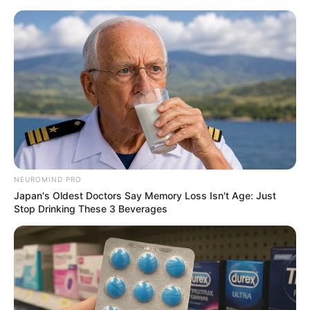
NEUROMIND PRO
Japan's Oldest Doctors Say Memory Loss Isn't Age: Just
Stop Drinking These 3 Beverages
HOME
Home
>
Acs e ACE
>
Câmara dos Deputados
>
Notícia
>
Tramitação do Projeto que prevê 30 horas semanais para ACS e ACE.