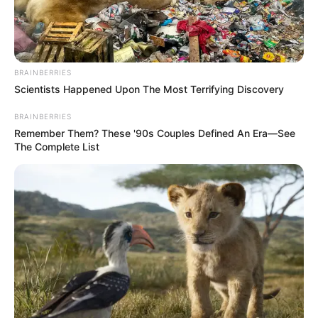
de formação técnica
Entrega de equipamentos:
Agentes Comunitários e de
BRAINBERRIES
Endemias participam de
Scientists Happened Upon The Most Terrifying Discovery
formação técnica
BRAINBERRIES
13:57
ACE
,
Curso Técnico
,
Notícia
,
São Paulo
Remember Them? These '90s Couples Defined An Era—See
The Complete List