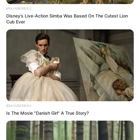
Programa Mais Saúde com Agente
.
—
Foto
BRAINBERRIES
JASB/
Reprodução/PMM
.
Disney’s Live-Action Simba Was Based On The Cutest Lion
Cub Ever
Entrega de equipamentos: Agentes Comunitários de Saúde e
de Combate às Endemias participam de formação técnica
Publicado
no
JASB
em
11
.
dezembro.2024
.
Atualizado
em
12
.
deze
mbro.2024.
Canal dos Doramas
|
Curso Técnico Transforma Agentes de Saúde
em Profissionais Especializados - A Secretaria Municipal de Saúde
anunciou que os Agentes Comunitários de Saúde (ACS) e os
Agentes de Controle de Endemias (ACE) estão participando de
cursos técnicos promovidos pelo programa “Mais Saúde com
Agente”.
BRAINBERRIES
-
Is The Movie "Danish Girl" A True Story?
-2p
A Importância dos Cursos Técnicos para ACS e ACE
Realizado em parceria com o Ministério da Saúde, a Universidade