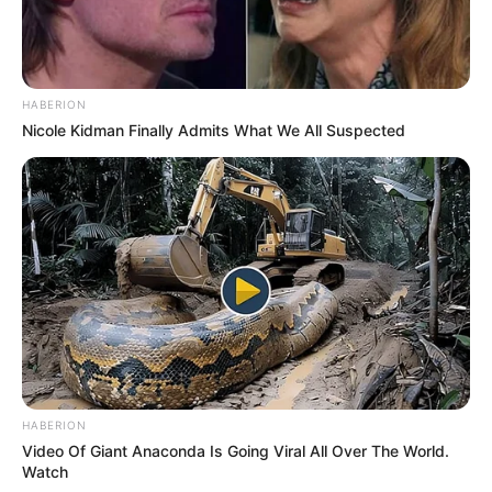
HABERION
Nicole Kidman Finally Admits What We All Suspected
DIVERSAS
MATÉRIAS EM DESTAQUE NOS ÚLTIMOS 30 DIAS
Prefeitura realiza a maior entrega de
motocicletas aos Agentes de Saúde da
história...
Agente de Saúde é indiciada por
falsificar visitas que nunca aconteceram.
HABERION
Video Of Giant Anaconda Is Going Viral All Over The World.
Terceiro lote da restituição do IR paga
Watch