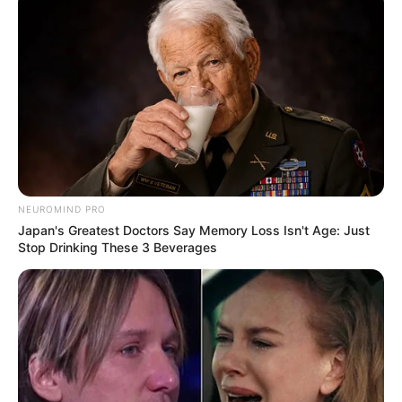
Agente de Saúde é indiciada por falsificar
visitas que nunca aconteceram.
Terceiro lote da restituição do IR paga R$
4,61 bilhões para 2,7 milhões de
contribuintes.
Motos e bicicletas para ACS e ACE: veja o
passo a passo para conseguir o benefício.
NEUROMIND PRO
Japan's Greatest Doctors Say Memory Loss Isn't Age: Just
Stop Drinking These 3 Beverages
PLP 185 continua travado na Câmara dos
Deputados por erro em seu texto.
ACS e ACE: celetista, estatutário ou
contrato precário — entenda o que muda
no seu bolso e na sua carreira.