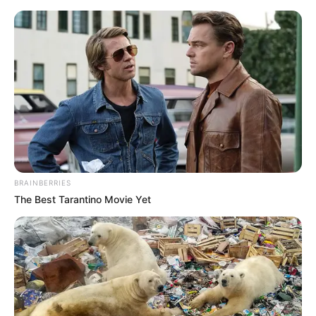
BRAINBERRIES
The Best Tarantino Movie Yet
HOME
Home
>
ACE
>
Curso Técnico
>
Notícia
>
São Paulo
>
Entrega
de equipamentos: Agentes Comunitários e de Endemias participam