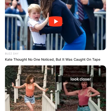
DESTAQUES
FACEBOOK
DESTAQUES DA SEMANA
BUZZ DAY
Agente de Saúde é indiciada por falsificar
Kate Thought No One Noticed, But It Was Caught On Tape
visitas que nunca aconteceram.
Câmara dos Deputados: anuênios, triênios,
quinquênios, sexta-parte e licenças-prêmio
entram no debate.
FNARAS em Brasília: Senado pode
promulgar PEC 14 em semana de