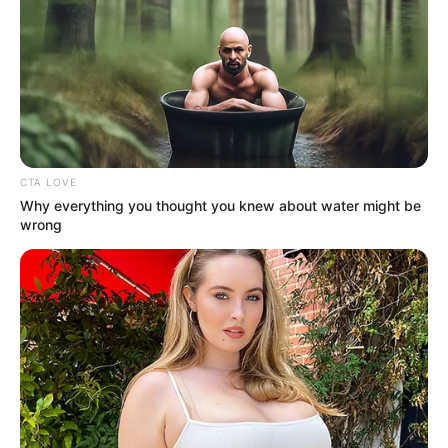
Federal do Rio Grande do Sul (UFRGS) e o Conselho de
Secretários Municipais de Saúde (Cosems), o programa visa
qualificar esses profissionais de maneira abrangente.
Detalhes da Estrutura dos Cursos
De acordo com Sônia Santos, coordenadora do NEPH (Núcleo de
Educação Permanente em Saúde), os cursos terão duração de 12
CTA LOVE
meses e abrange mais de 1.270 horas de aula. O formato é
Why everything you thought you knew about water might be
híbrido, combinando ensino a distância (EAD) com encontros
wrong
presenciais, garantindo uma formação completa e flexível.
-
-cl
Formação Profissional e Certificação
Ao final do curso, os participantes se tornarão Técnicos em Agente
Comunitário de Saúde (TACS) ou Técnicos em Agente de Combate
às Endemias (TACE). Essa nova titulação permite que os
profissionais desempenhem funções como aferição de pressão
arterial, medição de glicemia e verificação da oxigenação do