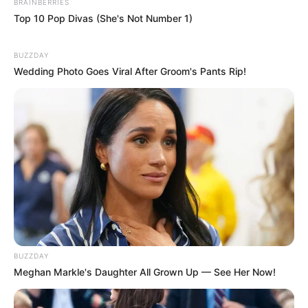
BRAINBERRIES
Top 10 Pop Divas (She's Not Number 1)
FALE CONOSCO
Nome
BUZZDAY
Wedding Photo Goes Viral After Groom's Pants Rip!
E-mail
*
Mensagem
*
BUZZDAY
Meghan Markle's Daughter All Grown Up — See Her Now!
BUSCAR