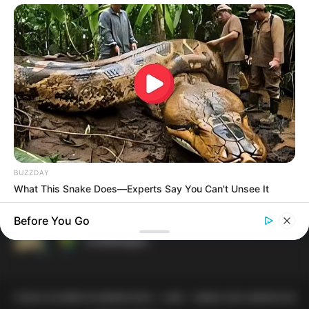
R$ 4,61 bilhões para 2,7 milhões de
contribuintes.
MATÉRIAS EM DESTAQUES
Agente de Saúde é indiciada por
falsificar visitas que nunca aconteceram.
Câmara dos Deputados: anuênios,
triênios, quinquênios, sexta-parte e
BUZZDAY
licenças-prêmio entram no debate.
What This Snake Does—Experts Say You Can't Unsee It
FNARAS em Brasília: Senado pode
Before You Go
promulgar PEC 14 em semana de
mobilização.
TODOS OS DIREITOS RESERVADOS - JASB - JORNAL DOS AGENTES DE