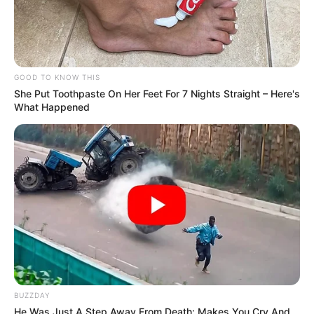
GOOD TO KNOW THIS
She Put Toothpaste On Her Feet For 7 Nights Straight – Here's
What Happened
BUZZDAY
He Was Just A Step Away From Death: Makes You Cry And