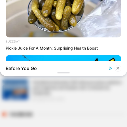
DESTAQUES
FNARAS em Brasília: Senado pode promulgar
PEC 14 em semana de mobilização.
Agosto 05, 2026
BUZZDAY
Pickle Juice For A Month: Surprising Health Boost
Risco de veto: correção do PLP 185 divide direção
da CONACS.
Before You Go
Agosto 05, 2026
Presidente Kennedy (ES) abre processo seletivo
para Agentes de Saúde e de Combate às
Endemias.
Agosto 05, 2026
FACEBOOK
BUZZDAY