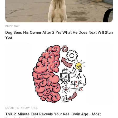
O PRESIDENTE DA REPÚBLICA Faço saber que o Congresso
Nacional decreta e eu sanciono a seguinte Lei:
BUZZ DAY
Art. 1º O art. 9º-H da Lei nº 11.350, de 5 de outubro de 2006, passa
Dog Sees His Owner After 2 Yrs What He Does Next Will Stun
a vigorar acrescido do seguinte parágrafo único:
You
“Art. 9º-H.
......................................................................................................
--
-ad3
GOOD TO KNOW THIS
Parágrafo único. Para o atendimento do disposto no caput deste
This 2-Minute Test Reveals Your Real Brain Age - Most
artigo, poder-se-á conceder indenização de transporte ao Agente