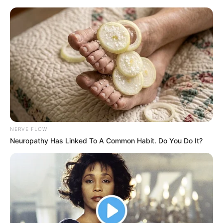
NERVE FLOW
Neuropathy Has Linked To A Common Habit. Do You Do It?
HOME