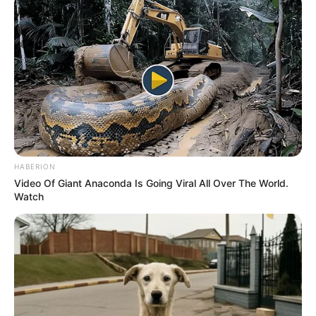
HABERION
Video Of Giant Anaconda Is Going Viral All Over The World.
Watch
--ad5
LEI Nº 15.014, DE 6 DE NOVEMBRO DE 2024
Altera a Lei nº 11.350, de 5 de outubro de 2006, para prever a
concessão de indenização de transporte ao Agente Comunitário de
Saúde e ao Agente de Combate às Endemias como forma de
custeio de locomoção.