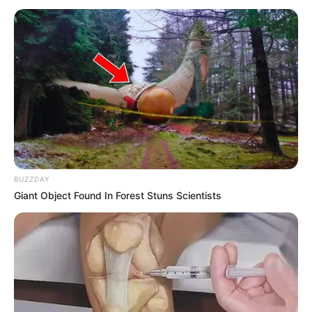
15.014/2024 - Indenização de Transporte para Agentes Comunitários
e de Endemias.
Lei nº 15.014/2024 - Indenização de
Transporte para Agentes
Comunitários e de Endemias.
07:09
Acs e ACE
,
Lula
,
Notícia
,
Prefeitura
BUZZDAY
Giant Object Found In Forest Stuns Scientists