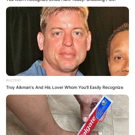
BUZZDAY
Troy Aikman's And His Lover Whom You'll Easily Recognize