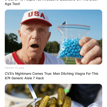
Age Test!
FAÇA O SEU COMENTÁRIO AQUI!
FALE CONOSCO
Nome
E-mail
*
Mensagem
*
FRIDAY PLANS
CVS’s Nightmare Comes True: Men Ditching Viagra For This
87¢ Generic Aisle 7 Hack
BUSCAR