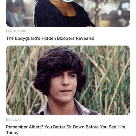
BRAINBERRIES
The Bodyguard's Hidden Bloopers Revealed
BUZZDAY
Remember Albert? You Better Sit Down Before You See Him
Today
Home
>
Acs e ACE
>
Lula
>
Notícia
>
Prefeitura
>
Lei nº