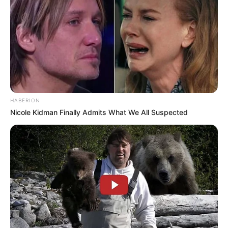
*************************************************************
*******
Nova Lei valoriza Agentes de Saúde
HABERION
Nicole Kidman Finally Admits What We All Suspected
Dr. Carlos Eduardo, coordenador técnico da Frente
Parlamentar em Defesa dos Agentes Comunitários de Saúde e dos
Agentes de Combate às Endemias na
ALMT.
—
Foto/Reprodução/TCE-MT.
O Dr. Carlos Eduardo, coordenador técnico da Frente Parlamentar