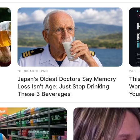
 aos agentes de saúde
.
do em 12.outubro.2024.
s de Saúde e Agentes de Combate às Endemias de todo o país
 Adicional. A Lei Federal 12.994/2014, além de portarias do
utivo Federal e posicionamento do STF - Supremo Tribunal
o IFA
.
d
NEUROMIND PRO
WPPL
 Controle de Endemias, Agentes de Saúde Indígenas e Agentes
Japan's Oldest Doctors Say Memory
Thi
am com um novo valor de incentivo estadual. A correção foi
Loss Isn't Age: Just Stop Drinking
Wor
 meio da Lei nº 6.287.
These 3 Beverages
Your
vo será de até 100% do salário-mínimo vigente, com pagamento
ário de Estado de Saúde, Maurício Simões Corrêa.