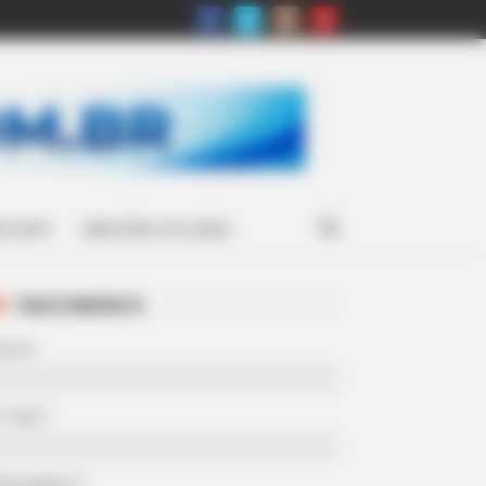
ATSAPP
MINISTÉRIO DA SAÚDE
FALE CONOSCO
Nome
-mail
*
Mensagem
*