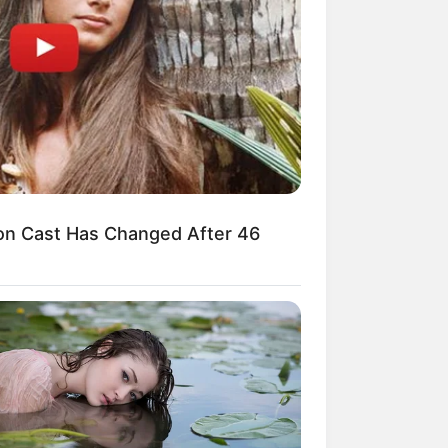
n Cast Has Changed After 46