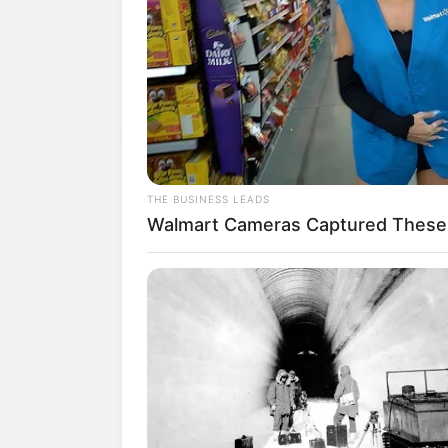
THE BUSINESS LEADS
Walmart Cameras Captured These H
Agentes de Saúde Indígenas do I
Uma espera que durou 10 anos