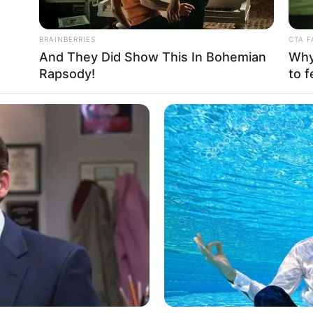
cado também a importância de cada um no atendimento da saúde
rossenses.
BRAINBERRIES
CTA F
And They Did Show This In Bohemian
Why 
Rapsody!
to f
o importante. É uma conquista para todos os agentes de saúde
je pode ser anunciada aqui, firmando essa parceria que é
 legislação vai permitir a construção de melhores condições
o avança e quem ganha aqui são as comunidades indígenas”,
I-MS (Distrito Sanitário Especial Indígena de Mato Grosso do
tação com os AIS com o objetivo de alinhar o trabalho e o uso
lizado pelo Governo do Estado, que disponibilizara tabletes,
nformações seja toda sistematizada.