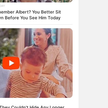
para 2,7 milhões de
DAY
contribuintes.
ember Albert? You Better Sit
n Before You See Him Today
Motos e bicicletas para ACS
e ACE: veja o passo a passo
para conseguir o benefício.
PLP 185 continua travado na
Câmara dos Deputados por
erro em seu texto.
ACS e ACE: celetista,
estatutário ou contrato
precário — entenda o que
muda no seu bolso e na sua
arreira.
They Couldn't Hide Any Longer