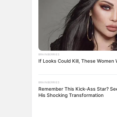
BRAINBERRIES
If Looks Could Kill, These Women
BRAINBERRIES
Remember This Kick-Ass Star? Se
Agentes de Saúde do Est
His Shocking Transformation
Alterações da legislação
Em reunião online realizada na sexta-feira 