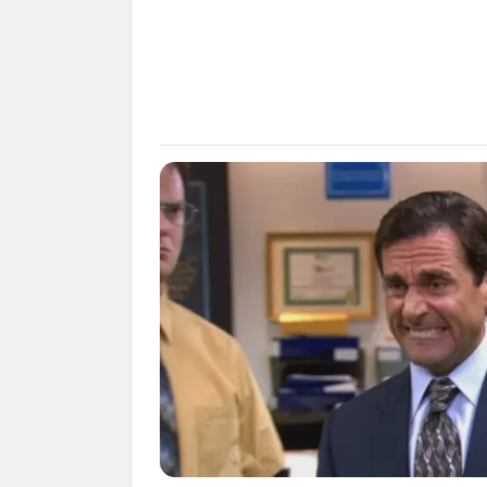
alterações da legislação, na ocasião foi desta
primaria nas comunidades indígenas sul-mato-g
--
-Ads4
Construção de melhores condições trabalho
“Essa parceria com o Governo do Estado é muit
indígenas, uma luta nossa de 10 anos, e ho
fundamental para todos os colaboradores. Essa
trabalho, sem o trabalho conjunto a gente nã
destaca Lindomar Ferreira, coordenador do DSE
Sul).
Qualificação da categoria
De acordo com o DSEI, será realizada uma capaci
de um sistema único de base de dados, este uti
assim como para os demais agentes para que a i