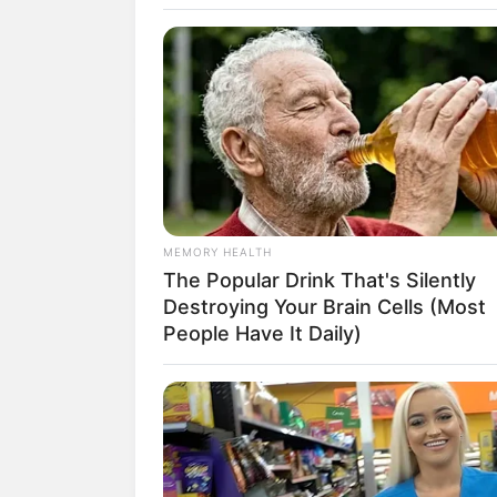
Governo do Estado de MS atualiza incentivo
Publicado
no
JASB
em
24
.agosto
.2024.
Atualiza
Grupos no WhatsApp
| Os A
gentes Comunitário
possuem direito ao IFA - Incentivo Financeiro
Ministério da Saúde, decretos do Poder Exec
Federal garantem. Sai mais, no
Canal Especial d
Incentivo Financeiro Estadual
MEMORY HEALTH
Os Agentes Comunitários de Saúde, Agentes de
The Popular Drink That's Silently
de Saúde Pública do Mato Grosso do Sul, cont
Destroying Your Brain Cells (Most
publicada no DOE (Diário Oficial do Estado), por
People Have It Daily)
Pagamento escalonado
De acordo com a publicação o valor do incenti
escalonado até 2026, conforme explica o secret