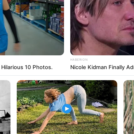
HABERION
ilarious 10 Photos.
Nicole Kidman Finally A
ncentivo Estadual.
—
Foto/Reprodução
/SEC e DSEI
.