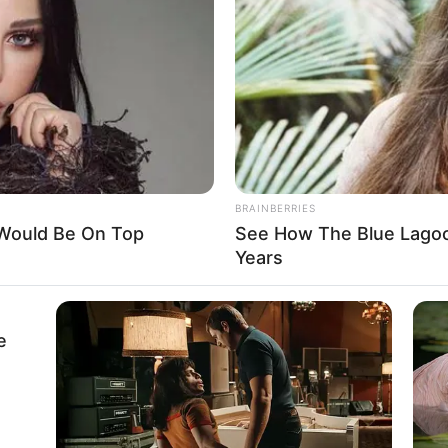
BRAINBERRIES
 Would Be On Top
See How The Blue Lagoo
Years
e
adual de MS.
—
Foto/Reprodução
/SEC e DSEI
.
(23), com os 262 AIS e equipe do DSEI, foi apresentada as