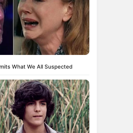
Agentes de Saúde e de
Combate às Endemias.
PEC 14: o que acontece com
quinquênio, triênio e sexta-
parte na aposentadoria?
DESTAQUES DO MÊS
Prefeitura realiza a maior
dmits What We All Suspected
entrega de motocicletas aos
Agentes de Saúde da
história...
Agente de Saúde é indiciada
por falsificar visitas que
nunca aconteceram.
Terceiro lote da restituição
do IR paga R$ 4,61 bilhões