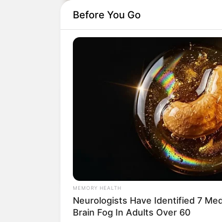
Before You Go
MEMORY HEALTH
Agentes Comunitários, de Controle d
Neurologists Have Identified 7 Me
Incentivo Estadual.
Brain Fog In Adults Over 60