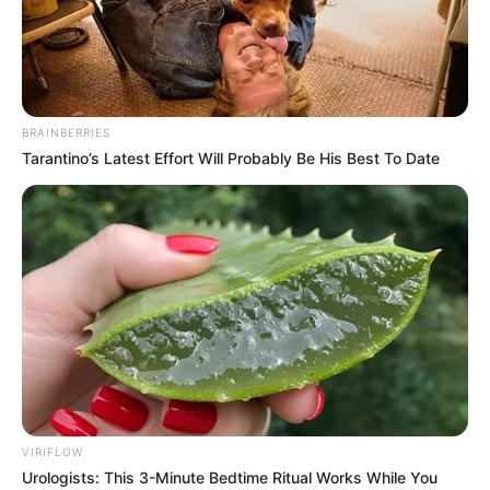
dengue
PBH anuncia fim do decreto de
emergência em razão da
epidemia de dengue
BRAINBERRIES
Tarantino’s Latest Effort Will Probably Be His Best To Date
20:01
Dengue
,
Minas Gerais
,
Notícia
,
Prefeitura
VIRIFLOW
Urologists: This 3-Minute Bedtime Ritual Works While You
Prefeito reconheceu a eficiência do trabalho das equipes de