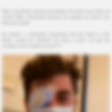
-
Mike conscientiza pessoas dos perigos de dormir com lentes de
contato Mike conscientiza pessoas dos perigos de dormir com
lentes de contato.
No entanto, o universitário atualmente não tem visão no olho
direito, exceto por “piscando em preto e cinza”, ao qual ele
BUZZ DAY
comparou com a estática de uma TV.
Dog Sees His Owner After 2 Yrs What He Does Next Will Stun
You