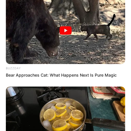
realizados, em parceria com a Superintendência de Limpeza
Urbana (SLU), 138 mutirões de limpeza, quando foram acessados
2,3 mil imóveis e recolhidas 420 toneladas de materiais.
Além das ações rotineiras de vistoria, as equipes atenderam 8 mil
denúncias e solicitações de visitas em imóveis. Foram feitas 156
ações de controle vetorial químico, com uso de inseticida UBV em
mais de 90 mil imóveis. A PBH realizou 46 sobrevoos com drones
abrangendo cerca de 10 mil imóveis. Foram identificados cerca de
7 mil pontos com possíveis focos do mosquito.
BUZZDAY
Bear Approaches Cat: What Happens Next Is Pure Magic
Investimento e RH
Para enfrentar a maior epidemia de dengue registrada em Belo
Horizonte, a Prefeitura investiu cerca de R$ 37,2 milhões - sendo
R$19,79 milhões apenas em contratações emergenciais.
-