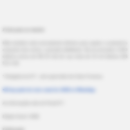
-
A luta para se manter
Mike também está arrecadando dinheiro para ajudar a sustentá-lo
enquanto luta contra o parasita debilitante. Ele já arrecadou 3.850
dólares (cerca de R$ 20 mil) de sua meta de 10 mil dólares (R$
52,2 mil).
* Estagiária do R
i
7
i
, sob supervisão de Celso Fonseca.
📲
Faça parte do novo canal do JASB no WhatsApp.
As informações são do Portal R
i
7
i
.
Edição Geral: JASB.
Publicação