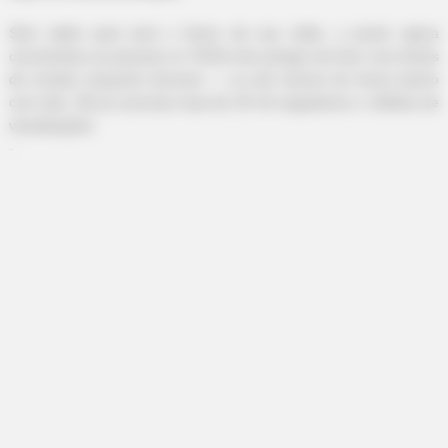
Sem saber qual será o futuro de sua visão, o jovem agora
conscientiza as pessoas no TikTok dos perigos de ficar com lentes
de contato enquanto dormem — ou até mesmo de tomar banho
com elas. Ele já acumula mais de 20 mil seguidores e milhões de
visualizações.
-