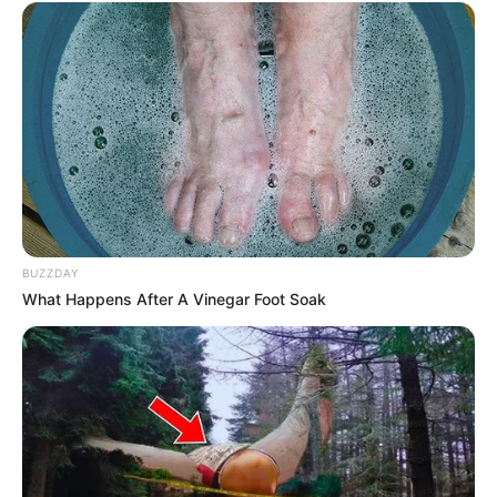
A Prefeitura de Belo Horizonte mantém as doses da vacina contra a
dengue para a população de 10 a 14 anos disponíveis nos 152
centros de saúde e também no Serviço de Atenção à Saúde do
Viajante. O público contemplado para receber a vacina foi definido
pelo Ministério da Saúde. Até o momento, cerca de 48 mil pessoas
receberam a 1ª dose e 5 mil foram imunizados com a segunda
dose.
BUZZDAY
What Happens After A Vinegar Foot Soak