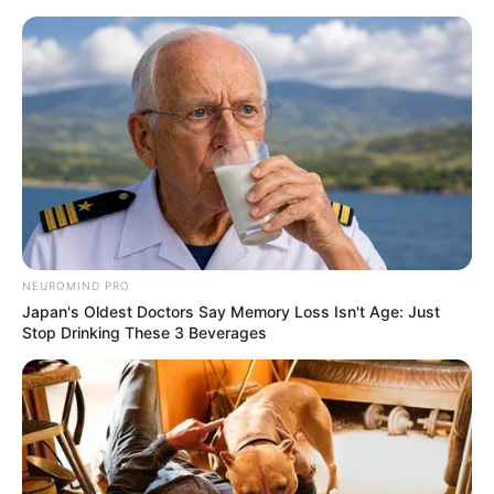
NEUROMIND PRO
Japan's Oldest Doctors Say Memory Loss Isn't Age: Just
Stop Drinking These 3 Beverages
HOME
Home
>
Dengue
>
Minas Gerais
>
Notícia
>
Prefeitura
>
PBH
anuncia fim do decreto de emergência em razão da epidemia de