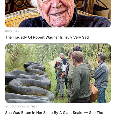
BUZZ DAY
The Tragedy Of Robert Wagner Is Truly Very Sad
-i
A decisão foi motivada pela queda nos atendimentos realizados
pelas unidades de saúde do município. Em março, mês com maior
demanda assistencial, foram 193.216 atendimentos realizados,
número que caiu para 30.190 em maio – redução de 84%. E a
tendência de queda permanece: nos 10 primeiros dias de junho
foram pouco mais de 3 mil atendimentos.
O decreto foi publicado em fevereiro
, quando o município
registrou um expressivo aumento nos atendimentos relacionados
às arboviroses, passando de 28.696 em janeiro para 118.312 no
mês seguinte.
GOOD TO KNOW THIS
She Was Bitten In Her Sleep By A Giant Snake — See The