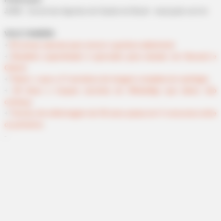
JASB - Jornal dos Agentes de Saúde do Brasil - www.jasb.com.br
.
VEJA TAMBÉM
:
+
50 armas naturais para vencer a gordura abdominal
.
+
Brasileiro superdotado é aprovado para estudar em Harvard e
Oxford
.
+
Titanic: o que a 1ª varredura de imagem completa do naufrágio
.
+
48 dicas e truques secretos do WhatsApp que talvez não
conheça
.
+
Técnica de enfermagem de 56 anos passa em 3 concursos entre
os primeiros
.
-