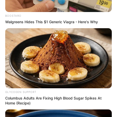
retomar seus estudos universitários e está sentado na escuridão
quase completa há mais de 50 dias, desde a temida soneca de 40
BOOSTARO
minutos, em 19 de dezembro de 2022.
Walgreens Hides This $1 Generic Viagra - Here's Why
-
GLYCOGEN SUPPORT
Columbus Adults Are Fixing High Blood Sugar Spikes At
Home (Recipe)