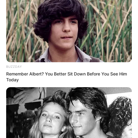
Nos CAAs foram mais de 16 mil pessoas atendidas
. Já as URVs
receberam cerca de 3,5 mil pacientes para internação. Na última
epidemia de dengue, em 2019, foram abertos três centros de
atendimento aos pacientes com sintomas da doença.
Outra importante ação da Prefeitura foi a abertura de três hospitais,
sendo um de campanha, na Regional Norte, e dois temporários,
em Venda Nova e na Oeste. Juntos, os equipamentos atenderam
27,5 mil pessoas e realizaram a internação de outras 3 mil.
BUZZDAY
-
Remember Albert? You Better Sit Down Before You See Him
Today