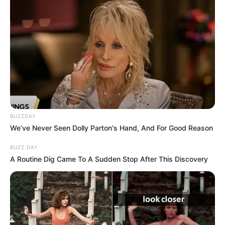
rara ceratite por Acanthamoeba. Assim, a infecção grave pode ser
confundida com algo mais comum, como no caso de Mike.
-
BUZZDAY
We’ve Never Seen Dolly Parton's Hand, And For Good Reason
BUZZ DAY
A Routine Dig Came To A Sudden Stop After This Discovery
-