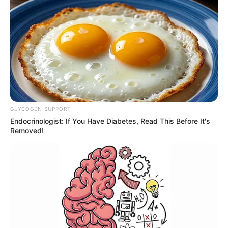
-
O isolamento
"No meu quarto, mantenho as persianas fechadas e todas as luzes
apagadas", disse Mike ao tabloide britânico Daily Star. “É muito
estranho não poder ver as pessoas. Você não quer que as pessoas
se sintam mal por você, mas ao mesmo tempo você quer viver
como um jovem de 21 anos que está na faculdade."
GLYCOGEN SUPPORT
Endocrinologist: If You Have Diabetes, Read This Before It's
Removed!