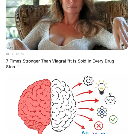
BOOSTARO
7 Times Stronger Than Viagra! "It Is Sold In Every Drug
Store!"
-i
Em 2019, último ano epidêmico
, foram feitas aberturas de
centros de saúde aos finais de semana entre os dias 13 de abril e
18 de maio, compreendendo seis sábados e domingos.