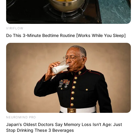
VIRIFLOW
Do This 3-Minute Bedtime Routine [Works While You Sleep]
-i
Desde fevereiro foram contratados 1.721 profissionais de diversas
categorias, como médicos, enfermeiros, técnicos superiores de
saúde, técnicos de enfermagem e assistente administrativos.
NEUROMIND PRO
Japan's Oldest Doctors Say Memory Loss Isn't Age: Just
Vacinação contra a dengue
Stop Drinking These 3 Beverages