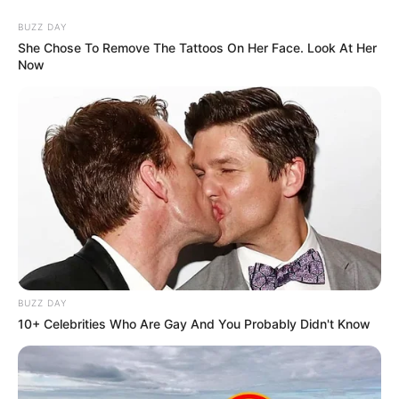
+
50 armas naturais para vencer a gordura abdominal
.
BUZZ DAY
+
Brasileiro superdotado é aprovado para estudar em Harvard e
She Chose To Remove The Tattoos On Her Face. Look At Her
Oxford
.
Now
+
Titanic: o que a 1ª varredura de imagem completa do naufrágio
.
+
48 dicas e truques secretos do WhatsApp que talvez não
conheça
.
+
Técnica de enfermagem de 56 anos passa em 3 concursos entre
os primeiros
.
--
-1i
****************************************************
'Parasitas carnívoros comeram meu olho': jovem perde visão
após dormir usando lentes de contato.
BUZZ DAY
10+ Celebrities Who Are Gay And You Probably Didn't Know