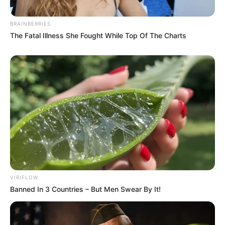
BRAINBERRIES
The Fatal Illness She Fought While Top Of The Charts
-
Dormir por 40 minutos
O jovem da Flórida, nos Estados Unidos, decidiu dormir por 40
VIRIFLOW
minutos após um dia agitado no trabalho, no qual é, por meio
Banned In 3 Countries – But Men Swear By It!
período, babá.
Raro parasita comedor de carne