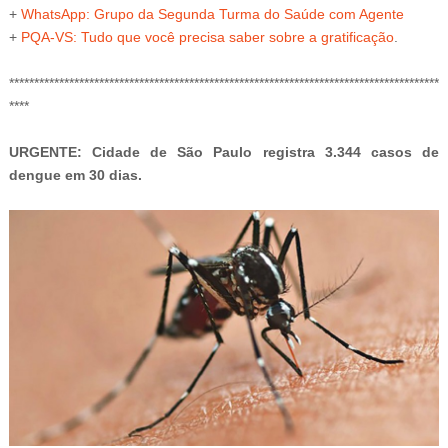
+
WhatsApp: Grupo da Segunda Turma do Saúde com Agente
+
PQA-VS
: Tudo que você precisa saber sobre a gratificação
.
**************************************************************************************
****
URGENTE: Cidade de São Paulo registra 3.344 casos de
dengue em 30 dias.