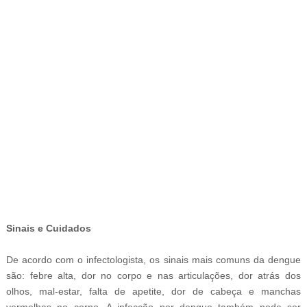
-
Sinais e Cuidados
De acordo com o infectologista, os sinais mais comuns da dengue
são: febre alta, dor no corpo e nas articulações, dor atrás dos
olhos, mal-estar, falta de apetite, dor de cabeça e manchas
vermelhas no corpo. A infecção por dengue também pode ser