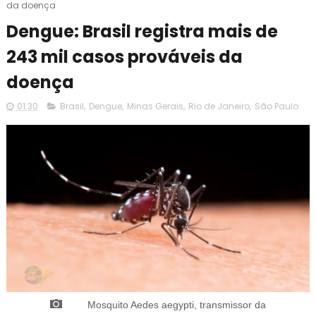
da doença
Dengue: Brasil registra mais de
243 mil casos prováveis da
doença
01:30
Brasil
,
Dengue
,
Minas Gerais
,
Rio de Janeiro
,
São Paulo
M
osquito Aedes aegypti, transmissor da