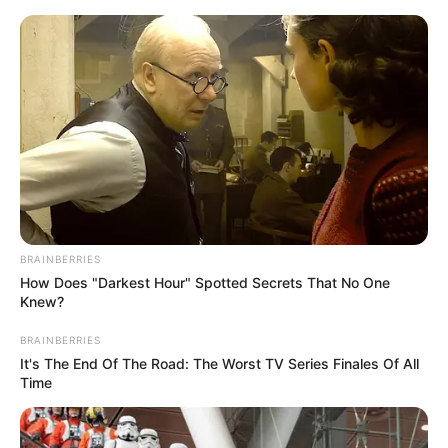
BRAINBERRIES
How Does "Darkest Hour" Spotted Secrets That No One
Knew?
BRAINBERRIES
HOME
It's The End Of The Road: The Worst TV Series Finales Of All
Time
Home
>
Brasil
>
Notícia
>
Prefeitura
>
Sindicatos
>
Contribuição assistencial a sindicatos não é obrigatória e