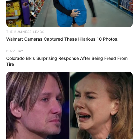
THE BUSINESS LEADS
Walmart Cameras Captured These Hilarious 10 Photos.
BUZZ DAY
Colorado Elk's Surprising Response After Being Freed From
Tire
-
No caso do Seaac
, em Sorocaba, no entanto, a dificuldade de
exercer o direito de oposição é elevadíssima. Aliás, até a extinção
do imposto sindical obrigatório, em 2017, com a reforma
trabalhista, sempre foi assim.