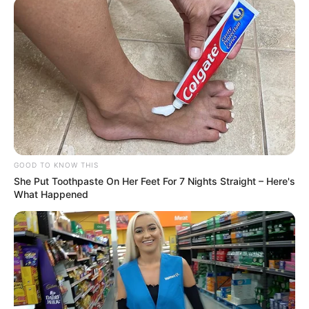
Trecho da convenção coletiva de 2023/2024 do Seaac de Sorocaba
GOOD TO KNOW THIS
| Foto: Reprodução/Twitter/@curtaramiro
She Put Toothpaste On Her Feet For 7 Nights Straight – Here's
What Happened
A negociação ocorreu antes do julgamento do STF, finalizado em
11 de setembro, mas a cobrança ocorreu somente depois do aval
da Suprema Corte, que validou a cobrança de contribuição
assistencial de filiados ou não, desde que haja direito de oposição.
Isso quer dizer que o trabalhador pode se recusar a pagar.
-