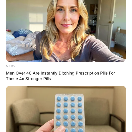
-
Embora a matéria em tela não seja especificamente de uma
instituição voltada aos Agentes Comunitários de Saúde e Agentes
de Combate às Endemias, ela retrata o que está ocorrendo entre
as instituições que representam os trabalhadores/as. Estejam
MEDVI
atentos!
Men Over 40 Are Instantly Ditching Prescription Pills For
These 4x Stronger Pills
Menos de dez dias depois de o Supremo Tribunal Federal
(STF) ter considerado constitucional a contribuição assistencial aos
sindicatos — que, na prática, é um novo imposto sindical —, um
sindicato de Sorocaba (SP) está cobrando de filiados e não filiados
12% sobre os salários a título de contribuição assistencial.
A informação foi divulgada nas redes sociais na terça-feira 19 pelo
vereador de Porto Alegre Ramiro Rosário (PSDB), que foi