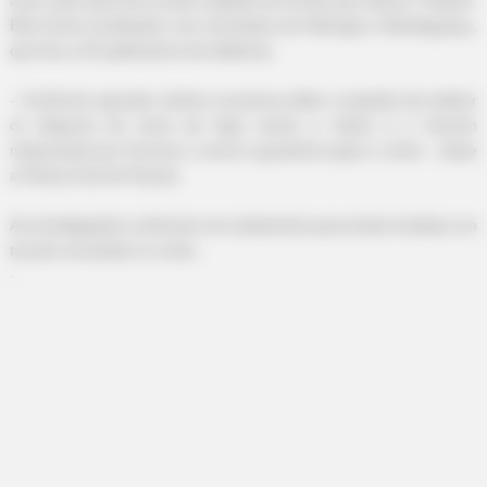
Eles foram localizados nos municípios de Maringá e Mandaguaçu,
que fica a 20 quilômetros de distância.
– Conforme apurado, dentre os presos estão o suspeito de realizar
os disparos de arma de fogo contra a vítima e o homem
responsável por fornecer a arma e guardá-la após o crime – disse
a Polícia Civil do Paraná.
As investigações continuam em andamento para tentar localizar um
terceiro envolvido no crime.
-