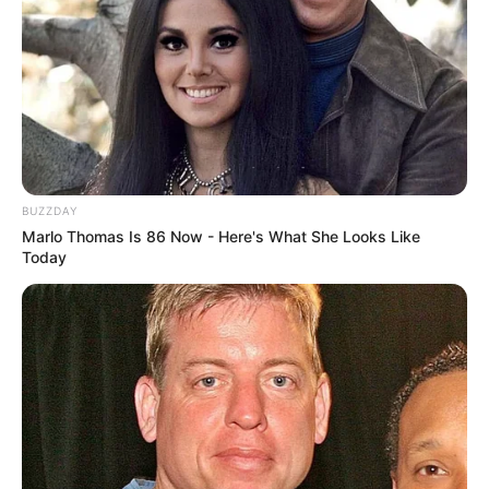
-
BUZZDAY
Marlo Thomas Is 86 Now - Here's What She Looks Like
Today
-
O Comprova monitora conteúdos suspeitos publicados em redes
sociais e aplicativos de mensagem sobre políticas públicas e