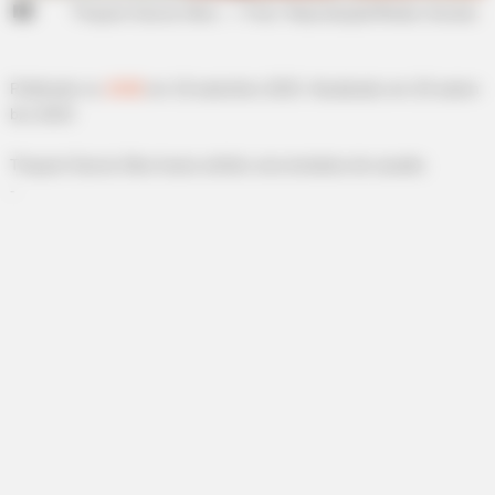
Thayani Garcia Silva. — Foto: Reprodução
/Redes Sociais
.
Publicado
no
JASB
em
19
.setembro
.2023.
Atualizado
em
20
.setem
bro
.2023.
Thayani Garcia Silva havia sofrido uma tentativa de assalto.
-