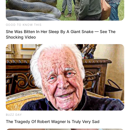
convenção coletiva da categoria para 2023 e 2024, o Seaac
estabeleceu o valor de 12% sobre o salário ou o pagamento de
uma taxa de R$ 150 para quem se recusar a pagar a contribuição
assistencial.
GOOD TO KNOW THIS
She Was Bitten In Her Sleep By A Giant Snake — See The
Shocking Video
BUZZ DAY
The Tragedy Of Robert Wagner Is Truly Very Sad