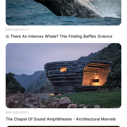
-
BRAINBERRIES
No entanto, a contribuição assistencial não significa a volta
Is There An Intersex Whale? This Finding Baffles Science
do imposto sindical
, pois seu pagamento não é obrigatório,
devendo constar nas convenções ou acordos coletivos de trabalho
a forma e o prazo para que o trabalhador envie sua oposição ao
pagamento. Diante de conteúdos que geraram desinformação
sobre o tema, a seção Comprova Explica traz detalhes sobre a
decisão.
Como verificamos
: O Comprova consultou a Consolidação das
Leis Trabalhistas (CLT), a Reforma Trabalhista (Lei 13.467/2017), a
decisão recente do STF sobre a contribuição assistencial e as
advogadas Priscila Moreira, mestre em Direito do Trabalho pela
Universidade de São Paulo (USP), e Cíntia Possas, consultora
BRAINBERRIES
jurídica de entidades sindicais. O Comprova ainda procurou o
The Chapel Of Sound Amphitheater - Architectural Marvels
Sindicato dos Empregados de Agentes Autônomos do Comércio