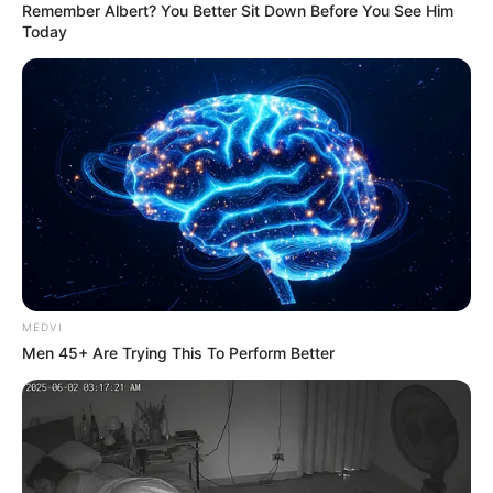
Remember Albert? You Better Sit Down Before You See Him
Today
MEDVI
Men 45+ Are Trying This To Perform Better
-
Cabe aos sindicatos dar publicidade às convocatórias para
assembleias com os trabalhadores e às convenções ou acordos
coletivos de trabalho, o que costuma ser feito em seus sites e em