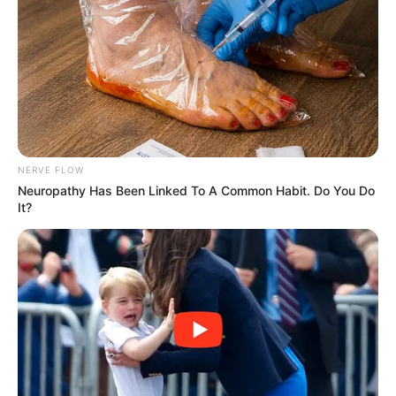
depois de decisão do STF
NERVE FLOW
Neuropathy Has Been Linked To A Common Habit. Do You Do
It?
Fachada da sede do Supremo Tribunal Federal, na Praça
dos Três Poderes, em Brasília. — Foto: Reprodução
/
STF
.