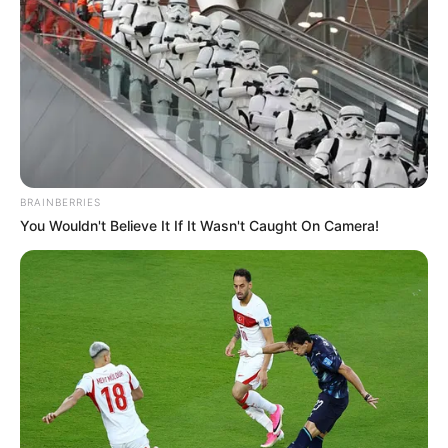
trabalhador deve ficar atento a abusos.
Contribuição assistencial a
sindicatos não é obrigatória e
trabalhador deve ficar atento a
abusos.
01:00
Brasil
,
Notícia
,
Prefeitura
,
Sindicatos
BRAINBERRIES
You Wouldn't Believe It If It Wasn't Caught On Camera!