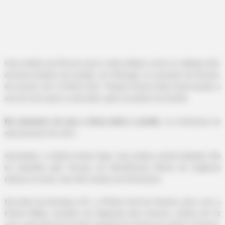
-
Uma médica de 28 anos teve a vida ceifada a tiros no sábado (16),
durante tentativa de assalto, em Maringá, no noroeste do Paraná,
de acordo com a Polícia Civil. Thayani Garcia Silva havia levado a
avó de carro para a casa dela, após um jantar em família.
No momento em que a idosa abria o portão
, os criminosos se
aproximaram do carro.
Assustada, a médica tentou fugir, mas acabou sendo baleada. Ela
foi atendida pelo Serviço de Atendimento Móvel de Urgência
(Samu) no local, mas não resistiu aos ferimentos.
Na tarde de domingo (17), a Polícia Civil do Paraná, junto com a
Polícia Militar, prendeu em flagrante dois homens, ambos de 22
anos, pelo latrocínio (roubo seguido de morte) que vitimou Thayani.