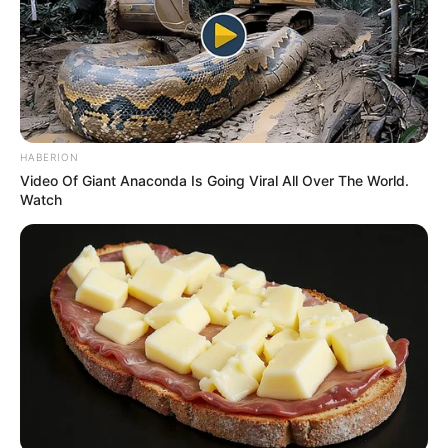
HABERION
Video Of Giant Anaconda Is Going Viral All Over The World.
-
Watch
“Em relação a esse ‘pedágio’, digamos assim, para apresentar a
oposição, isso é ilegal. O sindicato não pode cobrar algo de um
empregado que não é filiado para ele se opor à cobrança. Isso não
pode. Fere o artigo 8º da Constituição Federal, na interpretação do
inciso V: não sendo obrigatória a filiação, o pagamento também
não o é”, explica a advogada.
Sobre a cobrança de 12% do valor do salário dos
profissionais
, a advogada considera abusiva, mas não ilegal: “De
fato é abusiva a cobrança, mas acaba sendo uma negociação