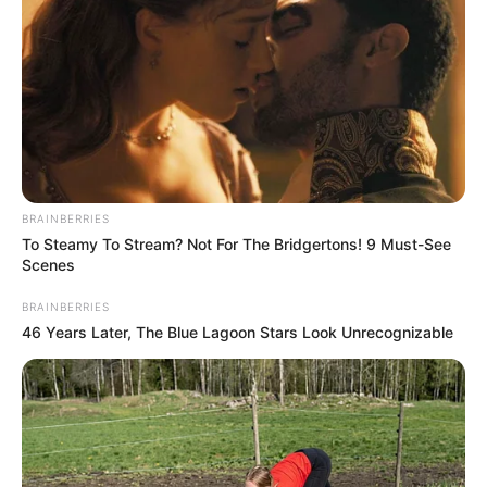
BRAINBERRIES
To Steamy To Stream? Not For The Bridgertons! 9 Must-See
Scenes
BRAINBERRIES
46 Years Later, The Blue Lagoon Stars Look Unrecognizable
-
O argumento é o de que, com o fim do imposto sindical, os órgãos
perderam sua maior fonte de custeio, restando prejudicada a
representação dos trabalhadores em deliberações e negociações
coletivas de trabalho. A decisão não representa o retorno do
imposto sindical, já que a contribuição não é obrigatória. Mas o