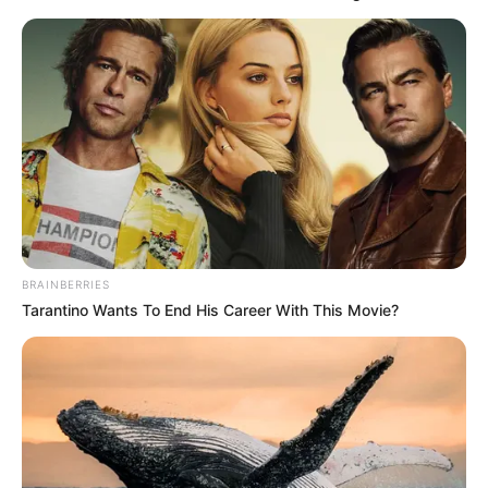
A decisão foi tomada por maioria de votos e sob o argumento de
que, com a extinção do imposto sindical pela Reforma Trabalhista
(Lei 13.467/2017), os sindicatos tiveram sua principal fonte de
custeio cortada, o que gerou seu enfraquecimento e a consequente
perda de representação dos trabalhadores em deliberações e
negociações coletivas.
-
BRAINBERRIES
Tarantino Wants To End His Career With This Movie?