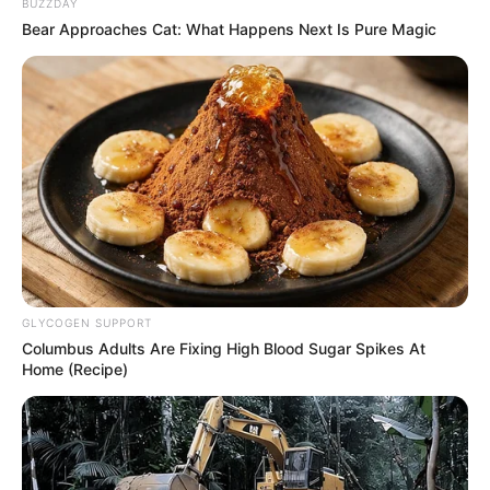
BUZZDAY
Bear Approaches Cat: What Happens Next Is Pure Magic
Sindicato cobrou uma taxa ilegal
Um caso recente que envolve o Seaac Sorocaba e Região,
representante da categoria de agentes autônomos, vem causando
polêmica. Como mostrou a Folha, na convenção coletiva
2023/2024, a cobrança assistencial está fixada em 12% do valor do
salário dos profissionais e houve a inclusão de uma taxa de R$ 150
em caso de oposição à cobrança. O prazo para manifestar a
oposição é de apenas dez dias. Segundo a advogada Priscila
Moreira, a taxa é ilegal.
-
GLYCOGEN SUPPORT
Columbus Adults Are Fixing High Blood Sugar Spikes At
Home (Recipe)