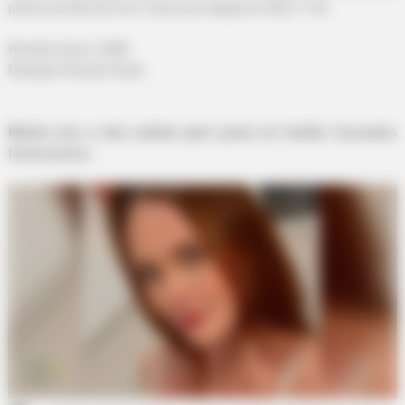
prêmio de R$ 19,8 mil. O piso da categoria é R$ 1,7 mil.
Revisão Geral: JASB.
Redação Revista Oeste
Médica tem a vida ceifada após jantar em família.
Acusados
foram presos.