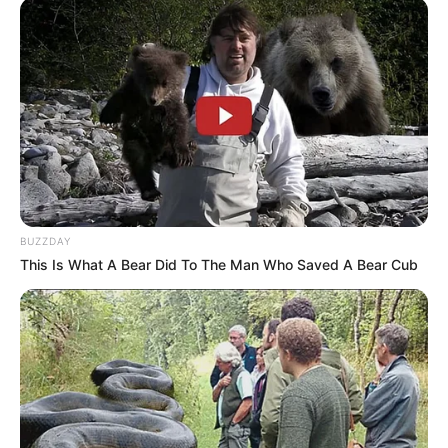
-
🚨Sindicato exige 12% do salário do trabalhador no “novo
imposto sindical”, dá apenas 10 dias para oposição e cobra
“pedágio” de R$ 150 para quem se opuser. Surreal!
BUZZDAY
This Is What A Bear Did To The Man Who Saved A Bear Cub
Já começaram os abusos sindicais.
As primeiras vítimas do “novo imposto sindical” são do
interior de São Paulo…
— Ramiro Rosário (@curtaramiro)
September 16, 2023
De acordo com documento obtido pelo vereador, ao negociar a