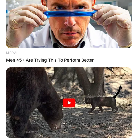
UFRGS e o Ministério da Saúde teve como objetivo principal
aprimorar a atuação dos agentes de saúde nas comunidades e
garantir um atendimento de qualidade para toda a população.
Assessoria de Comunicação / Prefeitura Municipal de Ipatinga
--
-
Agentes Comunitários de Saúde e de Combate às Endemias
MEDVI
da cidade de Missal recebem certificação do Saúde com
Men 45+ Are Trying This To Perform Better
Agente
Em cerimônia na Secretaria de Saúde de Missal um grupo de
Agentes Comunitárias de Saúde e Agentes de Combate a
Endemias, receberam o certificado de conclusão do Curso técnico
inicial que integra o Programa Saúde com Agente da APS (Atenção
Primária em Saúde).