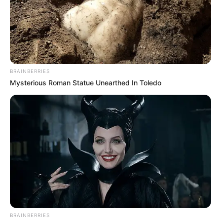
DIVERSAS
MATÉRIAS EM DESTAQUE NOS ÚLTIMOS 30 DIAS
BRAINBERRIES
Prefeitura realiza a maior entrega de
Mysterious Roman Statue Unearthed In Toledo
motocicletas aos Agentes de Saúde da
história...
Agente de Saúde é indiciada por
falsificar visitas que nunca aconteceram.
Terceiro lote da restituição do IR paga
R$ 4,61 bilhões para 2,7 milhões de
contribuintes.
BRAINBERRIES