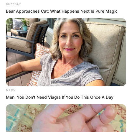
BUZZDAY
Bear Approaches Cat: What Happens Next Is Pure Magic
Agentes comunitários de saúde e de combate às endemias
de
Missal.
—
Imagem/Reprodução/Prefeitura de
Missal.
MEDVI
Foram 08 meses de capacitação com 26 disciplinas aplicadas.
Men, You Don't Need Viagra If You Do This Once A Day
Além do aprendizado gerado a partir da formação, o certificado irá
contribuir nos avanços do Plano de Cargos e Salários, gerando
vantagens financeiras a estes profissionais que exercem um papel
fundamental na saúde local.