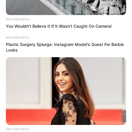
mobilização.
Presidente Kennedy (ES) abre processo
BRAINBERRIES
seletivo para Agentes de Saúde e de
You Wouldn't Believe It If It Wasn't Caught On Camera!
Combate às Endemias.
BRAINBERRIES
Plastic Surgery Splurge: Instagram Model's Quest For Barbie
PEC 14: o que acontece com quinquênio,
Looks
triênio e sexta-parte na aposentadoria?
DESTAQUES DO MÊS
Prefeitura realiza a maior entrega de
motocicletas aos Agentes de Saúde da
história...
Agente de Saúde é indiciada por falsificar
visitas que nunca aconteceram.
BRAINBERRIES