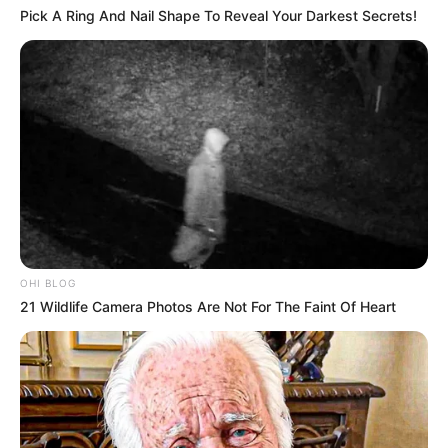
Pick A Ring And Nail Shape To Reveal Your Darkest Secrets!
OHI BLOG
21 Wildlife Camera Photos Are Not For The Faint Of Heart
-
JASB - Jornal dos Agentes de Saúde do Brasil
.
Canal da Federalização
|
Canal da CONACS
|
Canal da
Fnaras
|
Incentivo Financeiro