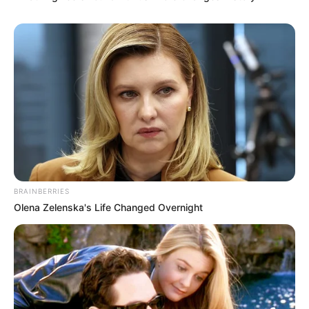
Nome
E-mail
*
Mensagem
*
BRAINBERRIES
Olena Zelenska's Life Changed Overnight
BUSCAR
DESTAQUES