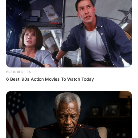
BRAINBERRIES
6 Best '90s Action Movies To Watch Today
Os agentes comunitários
de Ipatinga
.
—
Imagem/Reprodução/Prefeitura de Ipatinga
.
Desde agosto de 2022, as equipes têm participado de cursos
técnicos oferecidos pelo projeto, visando aprimorar sua atuação
nas comunidades. Os cursos tiveram como objetivo oferecer uma