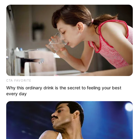
CTA FAVORITE
Why this ordinary drink is the secret to feeling your best
every day
HOME
Home
>
Acs e ACE
>
Curso Técnico
>
Notícia
>
Prefeitura
>
Saúde com Agente: Agentes concluem o Curso Técnico e recebem