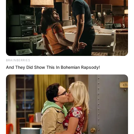
-
BRAINBERRIES
And They Did Show This In Bohemian Rapsody!
-
Considerada a maior formação técnica do seguimento da Saúde da
América Latina, o programa enfrentou inúmeras dificuldades, em