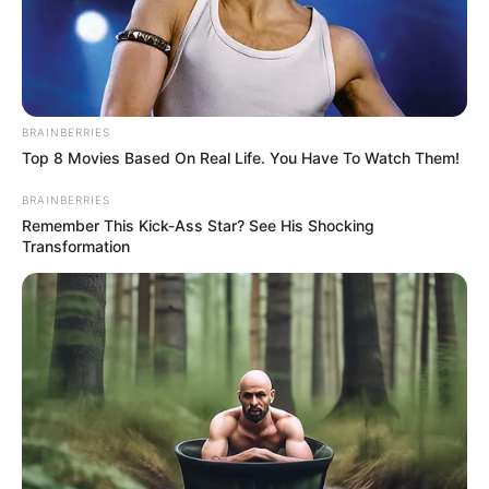
certificado em várias cidades
Saúde com Agente: Agentes
concluem o Curso Técnico e
recebem certificado em várias
BRAINBERRIES
cidades
Top 8 Movies Based On Real Life. You Have To Watch Them!
BRAINBERRIES
15:39
Acs e ACE
,
Curso Técnico
,
Notícia
,
Prefeitura
Remember This Kick-Ass Star? See His Shocking
Transformation