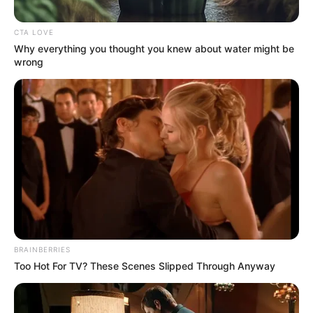
Os agentes comunitários e de endemias em diversas
cidades do Brasil já estão
CTA LOVE
formados
.
—
Imagem/Reprodução/Prefeitura de Manaus
.
Why everything you thought you knew about water might be
wrong
Saúde com Agente:
Agentes concluem o Curso Técnico e
recebem certificado em várias cidades
Publicado
no
JASB
em
01
.julho
.2023.
Atualizado
em
03
.jujho
.2023.
Grupos no WhatsApp
| Aproximadamente 200 mil agentes
comunitários de saúde e agentes de combate às endemias dos
mais diversos município do Brasil participaram da formação
técnica
do projeto Saúde com Agente, parceria da Universidade
Federal do Rio Grande do Sul (UFRGS) com o Ministério de Saúde
e o Conselho Nacional de Secretarias Municipais de Saúde
BRAINBERRIES
(Conasems) com o objetivo de instrumentalizar os alunos a realizar
Too Hot For TV? These Scenes Slipped Through Anyway
o diagnóstico das condições de vida e saúde da população do seu
território de atuação, de forma articulada com profissionais da
Atenção Básica.