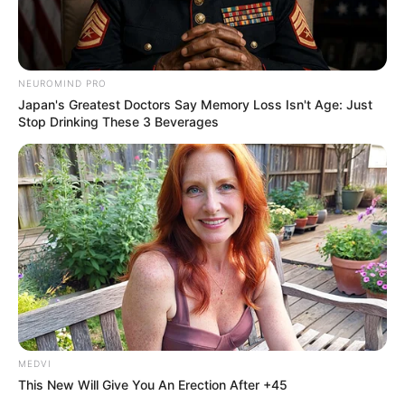
base teórica sólida para a atuação desses agentes, garantindo a
qualidade do trabalho desenvolvido por eles.
-
NEUROMIND PRO
Japan's Greatest Doctors Say Memory Loss Isn't Age: Just
Stop Drinking These 3 Beverages
MEDVI
This New Will Give You An Erection After +45
-