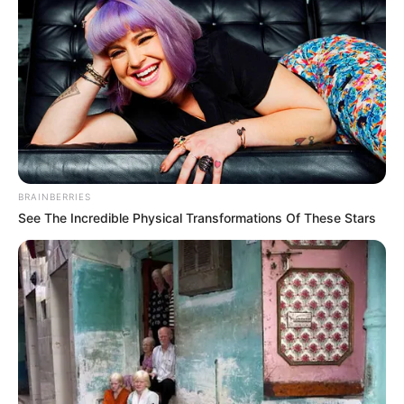
As formaturas em diversas cidades
A rede de Atenção Primária à Saúde, das mais diversas Prefeituras
do país, ganha mais um reforço com a conclusão dos profissionais
de saúde em cursos técnicos para Agentes Comunitários de Saúde
(ACS) e para Agentes de Combate às Endemias (ACE) e que irão
atuar em suas respectivas áreas de abrangência. Tendo concluído
o cursos, que durou dez meses.
BRAINBERRIES
-
See The Incredible Physical Transformations Of These Stars