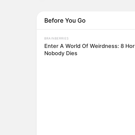
Before You Go
BRAINBERRIES
Enter A World Of Weirdness: 8 Ho
Nobody Dies
-10
03 (OBJETIVA - 2016 - Prefeitura de Erechim
Municipal nº 2.599/94 - Código Administrativo d
através do qual se dá conhecimento à parte de 
notificação:
a) Extrapatrimonial.