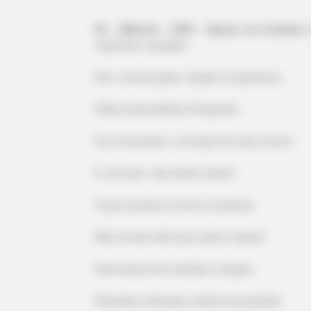
-ad3
05 - (Máxima - 2016 - Agente de Combate
responder a questão.
Até o mínimo gesto, simples na aparência,
Olhem desconfiados! Perguntem
Se é necessário, a começar do mais comum!
BRAINBERRIES
Remember The Justin Timberlake
E, por favor, não achem natural
The 2000s?
O que acontece e torna a acontecer
Não se deve dizer que nada é natural!
Numa época de confusão e sangue,
Desordem ordenada, arbítrio de propósito,