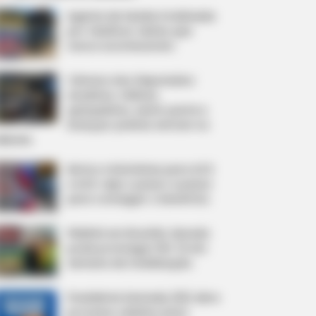
Agente de Saúde é indiciada
por falsificar visitas que
nunca aconteceram.
Câmara dos Deputados:
anuênios, triênios,
quinquênios, sexta-parte e
licenças-prêmio entram no
ebate.
Motos e bicicletas para ACS
e ACE: veja o passo a passo
para conseguir o benefício.
FNARAS em Brasília: Senado
pode promulgar PEC 14 em
semana de mobilização.
Presidente Kennedy (ES) abre
processo seletivo para