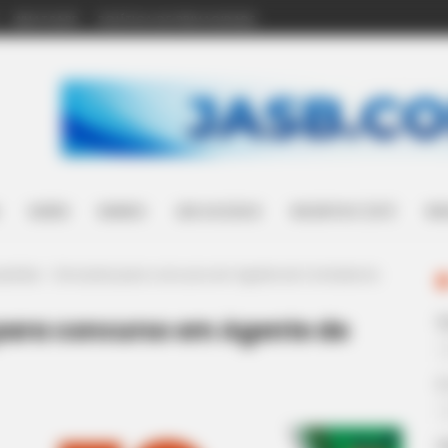
WHATSAPP
POLÍTICA DE PRIVACIDADE
SAÚDE
MUNDO
LEIS ACS/ACE
INCENTIVO (14º)
WH
uestões - Simulado para concurso em Agente de Combate às
para concurso em Agente de
E