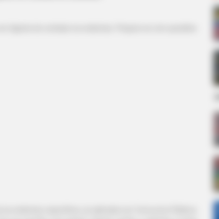
 em
Agente de combate às endemias. Prepare-se com questões
d
às endemias específicas, já aplicadas em Concursos Públicos