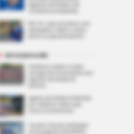
Agentes de Saúde e de
Combate às Endemias.
PEC 14: o que acontece com
quinquênio, triênio e sexta-
parte na aposentadoria?
DESTAQUES DO MÊS
Prefeitura realiza a maior
entrega de motocicletas aos
Agentes de Saúde da
história...
Agente de Saúde é indiciada
por falsificar visitas que
nunca aconteceram.
Terceiro lote da restituição
do IR paga R$ 4,61 bilhões