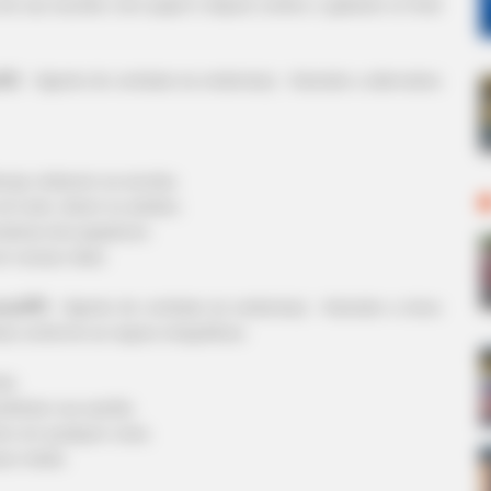
 de sua escolha num papel e depois confira o gabarito no final
/SC
- Agente de combate às endemias) - Assinale a alternativa
urgo visitaram as escolas.
m tudo, dizem os adultos.
tativas dos jogadores.
m nossas vidas.
oara/PR
- Agente de combate às endemias) - Assinale a única
tas conforme as regras ortográficas:
do.
nifestar sua opnião.
her em qualquer coisa.
se média.