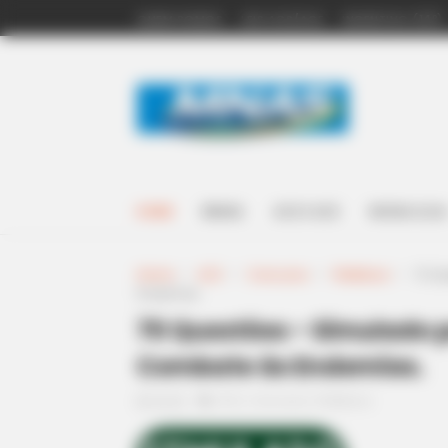
QUEM SOMOS
LEIS ACS/ACE
INCENTIVO (14º)
HOME
BRASIL
ACS E ACE
NOSSA LOJA
Home
>
ACE
>
Concurso
>
Prefeitura
>
70 Q
Endemias.
70 Questões - Simulado 
Combate às Endemias.
03:00
ACE
,
Concurso
,
Prefeitura