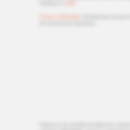
Publicado
no
JASB
.
Grupos no WhatsApp
| Simulado para concurso
de conhecimentos específicos.
-
-G
Prepare-se com questões de Agente de combate 