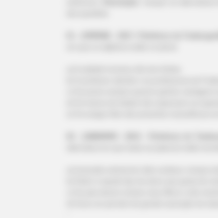
anteriores.
Orientação
: marque as alternativas
das questões.
01 - (FEPESE - 2017- Prefeitura de Fraiburgo
em que os adjetivos estão no plural.
a) A vaidade humana não tem limites.
b) O professor alemão e as professoras de Fraib
c) Os jovens sempre querem ganhar vantagens e
d) Os treinos de futebol não superaram as expec
e) Os amigos fiéis são presentes maravilhosos e
02 - (UNESPAR - 2014 - Prefeitura de Tamb
alternativa em que todas as palavras estão escri
a) A pressão arterial de João oscilava o tempo to
b) Pedro é aquele tipo de aluno que gosta de ma
c) Os pais devem ensinar seus filhos a não mec
d) Ouve um período de grande ascenção da clas
-