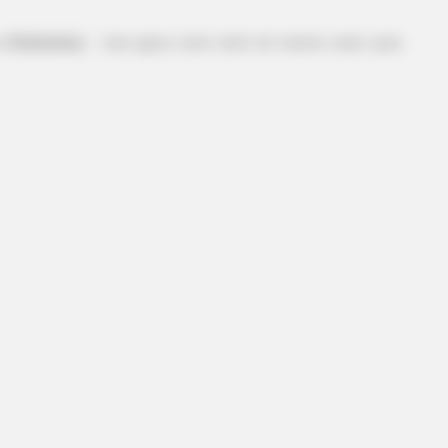
 a Endemias)
- Leia agora outro texto do mesmo autor para
BRAINBERRIES
 Moment That Defined
How They Made Little Sim
King'