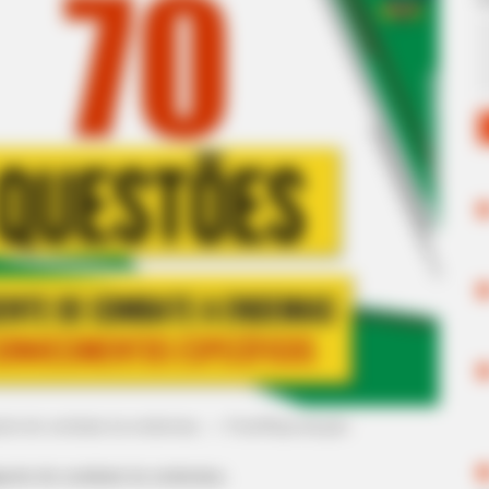
nte de combate às endemias.
—
Foto/Reprodução
.
gente de combate às endemias.