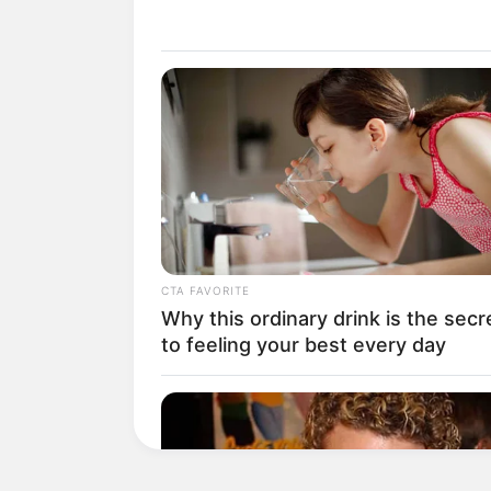
b) Compulsória.
c) Preliminar.
d) Extemporânea.
04 - (Máxima - 2016 - Agente de Combate a
oração difere dos demais.
a) A bola era um mundo de cores.
b) O mundo voava livre e louco.
c) Regras são regras.
d) Você tem de ser um grande profissional.
--
CTA FAVORITE
Why this ordinary drink is the secr
to feeling your best every day