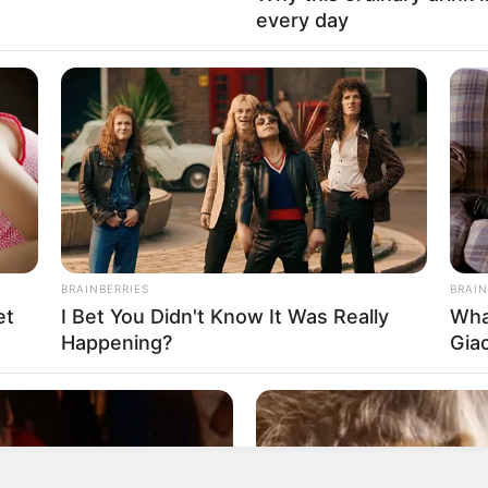
every day
 Endemias)
- Identifique a alternativa em que o predicado da
BRAINBERRIES
BRAIN
et
I Bet You Didn't Know It Was Really
Wha
Happening?
Gia