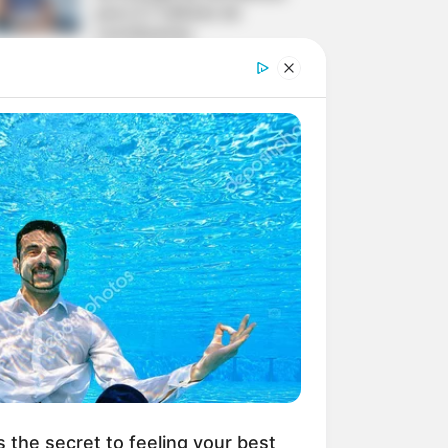
para 2,7 milhões de
contribuintes.
Motos e bicicletas para ACS
e ACE: veja o passo a passo
para conseguir o benefício.
PLP 185 continua travado na
Câmara dos Deputados por
erro em seu texto.
ACS e ACE: celetista,
estatutário ou contrato
precário — entenda o que
muda no seu bolso e na sua
arreira.
s the secret to feeling your best