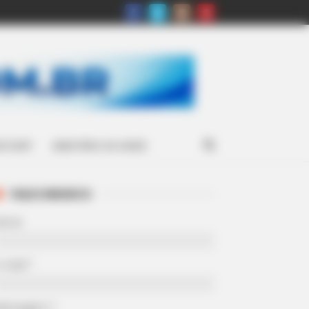
ATSAPP
MINISTÉRIO DA SAÚDE
FALE CONOSCO
Nome
-mail
*
Mensagem
*