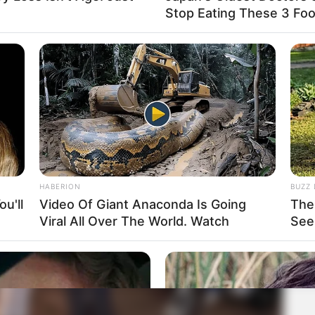
hás também foram entregues
Stop Eating These 3 Fo
 Saúde
também entregou 140 uniformes — incluindo jalecos e
ão
para agentes comunitários de saúde e agentes de combate
HABERION
BUZZ 
u'll
Video Of Giant Anaconda Is Going
The
Viral All Over The World. Watch
See