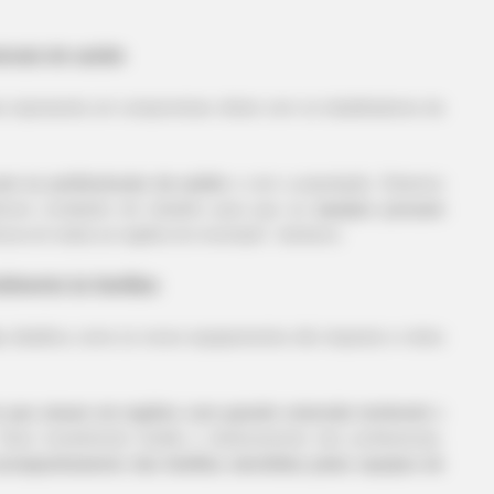
ionais de saúde
BUZZDAY
RURA
Embarrassing Prince William Moment
Sin
iva representa um compromisso direto com os trabalhadores da
Caught On Camera (Watch)
Far
m os profissionais da saúde
e com a população. Estamos
lhores condições de trabalho para que as
equipes possam
cia em todas as regiões do município", declarou.
dimento às famílias
a
, detalhou como os novos equipamentos vão impactar a rotina
 que atuam em regiões com grande extensão territorial
e
 Esse investimento facilita o deslocamento dos profissionais,
companhamento das famílias atendidas pelas equipes de