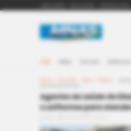
QUEM SOMOS
LEIS ACS/ACE
INCENTIVO (14º)
HOME
BRASIL
ACS E ACE
NOSSA LOJA
Home
>
Acs e ACE
>
Moto
>
Notícia
>
Agent
para atender famílias.
Agentes de saúde de D
e uniformes para atender
06:00
Acs e ACE
,
Moto
,
Notícia