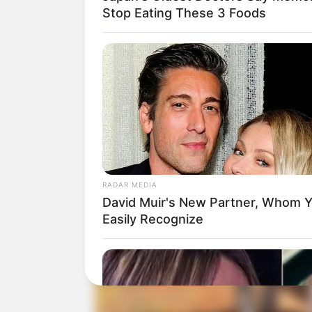
Mais do que veículos: uniformes e crac
Stop Eating These 3 Foods
Além dos veículos, a
Secretaria Municipal de
camisetas — e
novos crachás de identificaç
às endemias.
RADAR MEDIA
David Muir's New Partner, Whom Yo
Easily Recognize