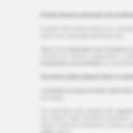
-ad7
Prefeito destaca valorização dos profiss
O prefeito Chico Mendes afirmou que a iniciat
saúde e com a população atendida por eles.
"
Esse é um compromisso que assumimos co
investindo em estrutura, equipamentos e me
desempenhar suas atividades
com mais eficiên
Secretária explica impacto direto no aten
A
secretária municipal de Saúde, Adélia Mari
das equipes.
"As motocicletas serão utilizadas pelos
agentes
que realizam visitas domiciliares diariamente.
otimiza o tempo de atendimento e fortalece o
a
saúde
", afirmou.