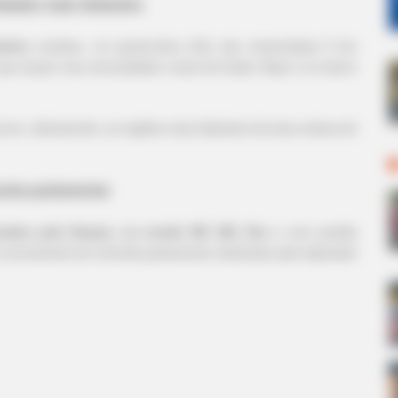
ades mais distantes
ntino
recebeu, na quarta-feira (10), dez motocicletas 0 km
que atuam nas comunidades rurais de Caeté, Bojuí e no bairro
corre, diariamente, as regiões mais distantes da área urbana do
enda parlamentar
cadas pela Haojue, na versão NK 150, flex
e com partida
or proveniente de emenda parlamentar destinada pelo deputado