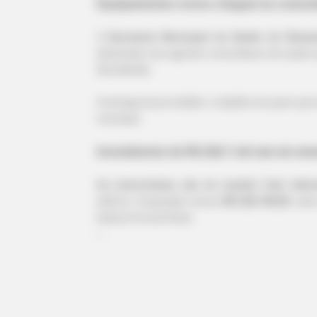
Equipamentos novos chegam às comunid
A
Secretaria Municipal de Saúde de Diama
destinadas aos agentes comunitários de saúde 
Deciolândia.
A entrega busca facilitar o trabalho de quem per
município.
Investimento de R$ 226,7 mil veio de em
As motocicletas são do modelo Trail, fabri
elétrica. A aquisição somou
R$ 226.700,00
, val
federal Coronel Assis.
--