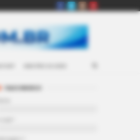
ATSAPP
MINISTÉRIO DA SAÚDE
FALE CONOSCO
Nome
-mail
*
Mensagem
*