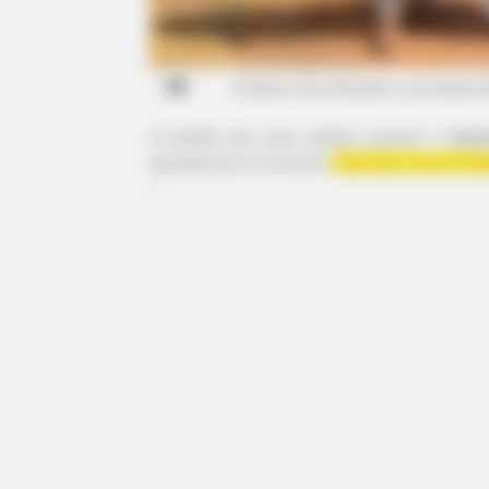
P
refeito Chico Mendes e secretária A
A medida tem como objetivo garantir a
iden
atendimentos no território.
Veja aqui, outras ci
--
HABERION
Nicole Kidman Finally Admits Wha
RADAR MEDIA
Suddenly, The Lawn Shakes Like 
Trampoline—Then It Bursts Open