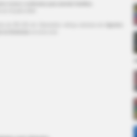
s novas e uniformes para atender famílias.
o
em 16
.julho.2026.
to de R$ 226 mil, Diamantino reforça estrutura de
Agentes
e às Endemias
na zona rural.
d