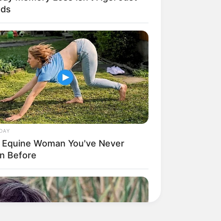
ods
DAY
 Equine Woman You've Never
n Before