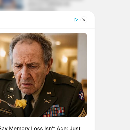
para 2,7 milhões de
contribuintes.
Motos e bicicletas para ACS
e ACE: veja o passo a passo
para conseguir o benefício.
PLP 185 continua travado na
Câmara dos Deputados por
erro em seu texto.
ACS e ACE: celetista,
estatutário ou contrato
precário — entenda o que
muda no seu bolso e na sua
arreira.
Say Memory Loss Isn't Age: Just