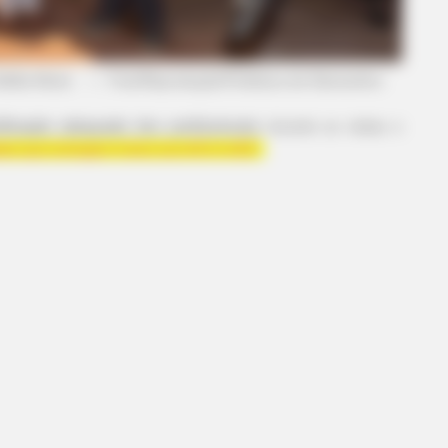
délia Maria.
—
Foto/Reprodução/Prefeitura de
Diamantino.
tificação adequada dos profissionais
durante as visitas e
dades que entregam motos aos ACS e ACE
.
BUZZ DAY
t We All Suspected
Remember Albert? You B
Him Today
A