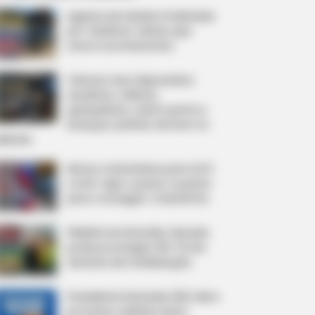
Agente de Saúde é indiciada
por falsificar visitas que
nunca aconteceram.
Câmara dos Deputados:
anuênios, triênios,
quinquênios, sexta-parte e
licenças-prêmio entram no
ebate.
Motos e bicicletas para ACS
e ACE: veja o passo a passo
para conseguir o benefício.
FNARAS em Brasília: Senado
pode promulgar PEC 14 em
semana de mobilização.
Presidente Kennedy (ES) abre
processo seletivo para