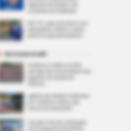
Agentes de Saúde e de
Combate às Endemias.
PEC 14: o que acontece com
quinquênio, triênio e sexta-
parte na aposentadoria?
DESTAQUES DO MÊS
Prefeitura realiza a maior
entrega de motocicletas aos
Agentes de Saúde da
história...
Agente de Saúde é indiciada
por falsificar visitas que
nunca aconteceram.
Terceiro lote da restituição
do IR paga R$ 4,61 bilhões