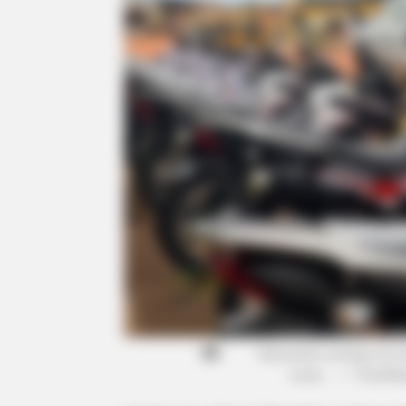
Diamantino entrega 10 m
rurais.
—
Foto/Rep