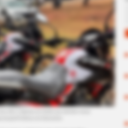
otos 0km a Agentes de Saúde que atendem áreas
rodução/Prefeitura de
Diamantino
.