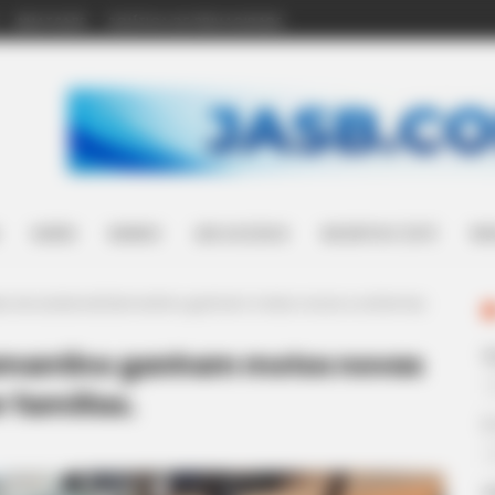
WHATSAPP
POLÍTICA DE PRIVACIDADE
SAÚDE
MUNDO
LEIS ACS/ACE
INCENTIVO (14º)
WH
es de saúde de Diamantino ganham motos novas e uniformes
iamantino ganham motos novas
 famílias.
E