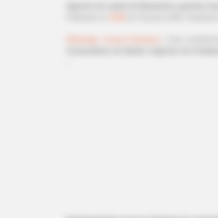
Agentes de saúde de Diamantino ganham moto
Publicado
no
JASB
em
18.junho.2026.
Atuali
zad
WhatsApp: Grupos Estaduais
|
Com investimen
Comunitários de Saúde e Agentes de Combat
--
-ad5