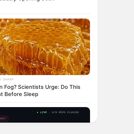
O SHARP
n Fog? Scientists Urge: Do This
ht Before Sleep