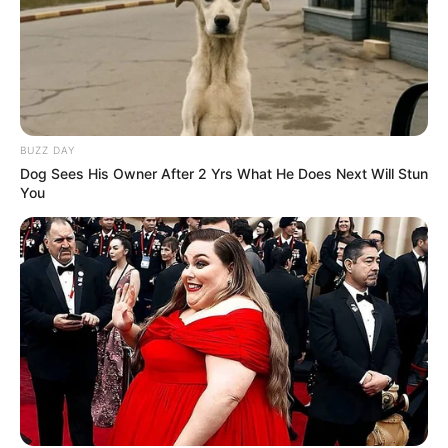
BUZZ DAY
Dog Sees His Owner After 2 Yrs What He Does Next Will Stun
You
-ad9
O jornalismo do JASB.com.br precisa de você para continuar
marcando ponto na vida das pessoas.
Compartilhe as nossas
notícias em suas redes sociais!