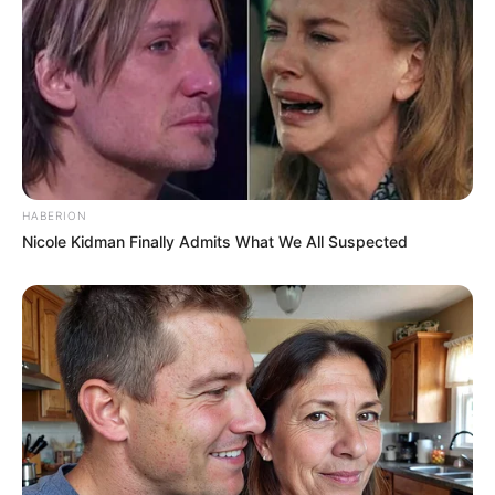
-ad5
⚖️ Mitos sobre fiscalização e tributação do Pix
HABERION
A
Receita Federal
tem reforçado que não existe imposto sobre
Nicole Kidman Finally Admits What We All Suspected
transferências via Pix, nem fiscalização com esse objetivo. A
Constituição proíbe a
tributação de movimentações financeiras
,
e mensagens sobre taxas ou cobranças são c
lassificadas como
falsas
.
Além disso,
o órgão destaca que não recebe informações
sobre
o tipo de transação nem valores individuais, o que desmonta a
ideia de vigilância direta sobre pagamentos cotidianos.