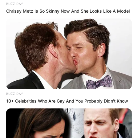
BUZZ DAY
Chrissy Metz Is So Skinny Now And She Looks Like A Model
BUZZ DAY
10+ Celebrities Who Are Gay And You Probably Didn't Know