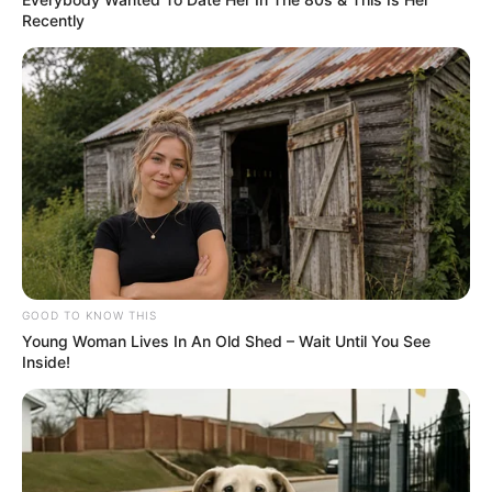
✳️
Novo vírus que desvia transferências PIX em tempo real
.
Recently
✳️
EUA deixa de Vacinar Bebês e Grávidas contra a Covid
.
✳️
Johnson & Johnson condenada em caso de talco e câncer
.
✳️
Sancionada lei que descongela tempo de serviço e paga
retroativo
.
Autor:
Samuel Camêlo
Fonte: JASB com informações da Agência Brasil e Receita Federal.
Edição Geral: JASB.
GOOD TO KNOW THIS
Encaminhamento de denúncia ao JASB:
Acesse aqui
.
Young Woman Lives In An Old Shed – Wait Until You See
--
Inside!