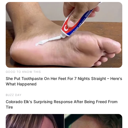
💠 Inclusão de diferentes formas de pagamento no cálculo.
Esses dados não geram cobrança automática
, mas podem levar
a uma análise mais detalhada se houver inconsistências.
--
GOOD TO KNOW THIS
She Put Toothpaste On Her Feet For 7 Nights Straight – Here's
What Happened
BUZZ DAY
Colorado Elk's Surprising Response After Being Freed From
Tire