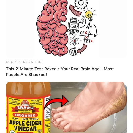
de dados
, o que exige maior
organização financeira
por parte
dos contribuintes, especialmente aqueles com rendimentos
variáveis.
--
GOOD TO KNOW THIS
This 2-Minute Test Reveals Your Real Brain Age - Most
People Are Shocked!