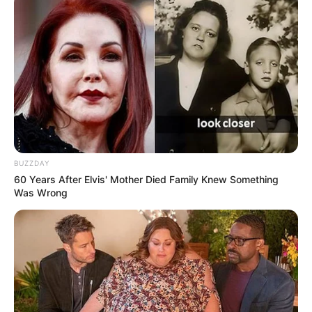
dados consolidados,
analisando padrões e compatibilidade
financeira
.
-
BUZZDAY
60 Years After Elvis' Mother Died Family Knew Something
Was Wrong
-G