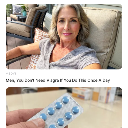
Financeira, que reúne dados de diversas instituições.
—
Foto:
JASB.com.br
.
Receita Federal esclarece ‘malha fina do Pix’ e revela o que
realmente entra no radar fiscal.
Publicado
no
JASB
em
24.março.2026.
Atualizado
em
05.abril.2026.
|
Sistema cruza
movimentações
WhatsApp: Rede do JASB
financeiras
com o Imposto de Renda, mas não monitora
transações individuais, diz a Receita Federal.
MEDVI
--
Men, You Don't Need Viagra If You Do This Once A Day
-ad3