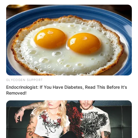
GLYCOGEN SUPPORT
Endocrinologist: If You Have Diabetes, Read This Before It's
Removed!
HOME
Home
>
Brasil
>
Economia
>
Notícia
>
Receita Federal
esclarece ‘malha fina do Pix’ e revela o que realmente entra no radar