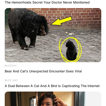
The Hemorrhoids Secret Your Doctor Never Mentioned
Share it
Pin it
PUBLICAÇÕES RELACIONADAS
BRASIL
Salários iniciais: R$ 15 mil: Concurso Transpetro
divulgada página de FAQ; edital sai a qualquer
BUZZDAY
momento.
Bear And Cat's Unexpected Encounter Goes Viral
Agosto 06, 2026
BUZZ DAY
APOSENTADORIA
A Duel Between A Cat And A Bird Is Captivating The Internet