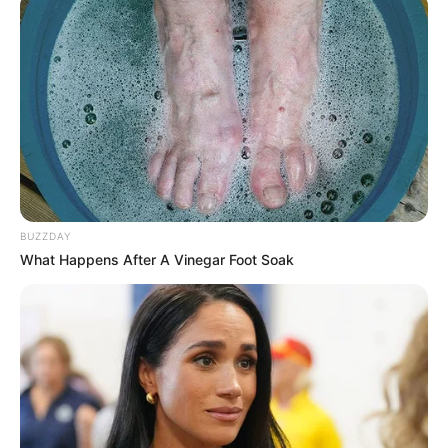
BUZZDAY
What Happens After A Vinegar Foot Soak
-ad4
💠 Comparação entre movimentação bancária e renda declarada;
💠 Identificação de rendimentos omitidos;
💠 Inclusão de dados de cartões, transferências e moedas
eletrônicas;