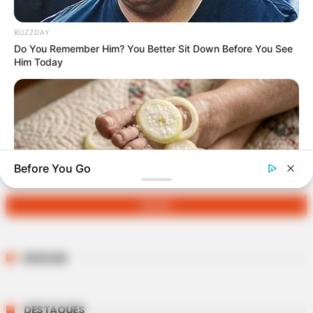
FALE CONOSCO
BUZZDAY
Nome
Do You Remember Him? You Better Sit Down Before You See
Him Today
E-mail
*
Mensagem
*
Before You Go
NERVE FLOW
BUSCAR
Neuropathy Has Linked To A Common Habit. Do You Do It?
DESTAQUES