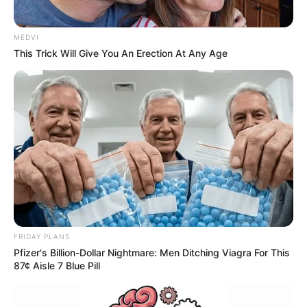
MEDVI
This Trick Will Give You An Erection At Any Age
"Qu
em mantém as informações fiscais corretas
não sofre
qualquer impacto com o sistema.
—
Foto: JASB.com.br
📢 Impacto para o contribuinte na prática
Na prática, quem mantém suas
informações fiscais corretas
não
FRIDAY PLANS
sofre qualquer impacto com o sistema. O cruzamento de dados
Pfizer's Billion-Dollar Nightmare: Men Ditching Viagra For This
serve como
ferramenta para identificar inconsistências
, não
87¢ Aisle 7 Blue Pill
para penalizar automaticamente.
A tendência é de ampliação do uso de
tecnologia e inteligência