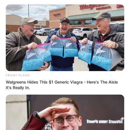
FRIDAY PLANS
Walgreens Hides This $1 Generic Viagra - Here's The Aisle
It's Really In.
HOME
Home
>
Dorama
>
Entretenimento
>
Notícia
>
TV
>
Febre de
Primavera: episódio final de dorama bate recorde de audiência.