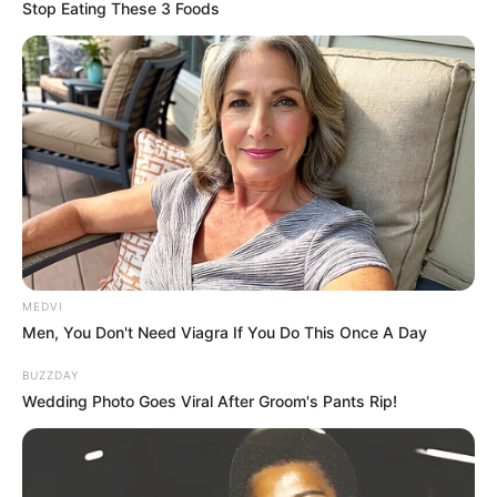
Stop Eating These 3 Foods
Febre de Primavera: episódio final de dorama bate recorde de
audiência.
Publicado
no
JASB
em
12.fevereiro.2026. Atualizado em
17.fevereiro.2026.
| O
último episódio se tornou o mais visto
WhatsApp: Rede do JASB
da série na TV.
--
MEDVI
Men, You Don't Need Viagra If You Do This Once A Day
BUZZDAY
Wedding Photo Goes Viral After Groom's Pants Rip!
-ad3
O episódio final do dorama “Febre de Primavera” (“Spring Fever”,
no original) alcançou a maior audiência de toda a série. Exibido na
última terça-feira, 10, pela emissora sul-coreana tvN, o capítulo