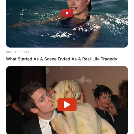
MATÉRIAS EM DESTAQUE NOS ÚLTIMOS 30 DIAS
Prefeitura realiza a maior entrega de
motocicletas aos Agentes de Saúde da
história...
Agente de Saúde é indiciada por
BRAINBERRIES
falsificar visitas que nunca aconteceram.
What Started As A Scene Ended As A Real-Life Tragedy
Terceiro lote da restituição do IR paga
R$ 4,61 bilhões para 2,7 milhões de
contribuintes.
MATÉRIAS EM DESTAQUES
Agente de Saúde é indiciada por
falsificar visitas que nunca aconteceram.