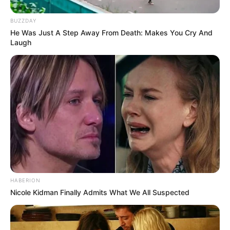
Fonte:
JASB com informações do Portal Recreio
.
BUZZDAY
Edição Geral: JASB.
He Was Just A Step Away From Death: Makes You Cry And
Laugh
Encaminhamento de denúncia ao JASB:
Acesse aqui
.
O jornalismo do JASB.com.br precisa de você para continuar
marcando ponto na vida das pessoas.
Compartilhe as nossas
notícias em suas redes sociais!
HABERION
Nicole Kidman Finally Admits What We All Suspected