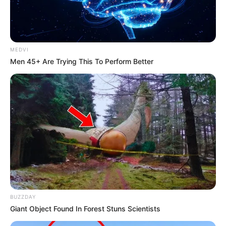
MEDVI
Men 45+ Are Trying This To Perform Better
SHARE THIS
Share it
Tweet
BUZZDAY
Giant Object Found In Forest Stuns Scientists
Share it
Pin it