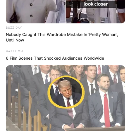
FNARAS convoca ACS e ACE para
promulgação da PEC 14 no Congresso
BUZZ DAY
Nacional.
Nobody Caught This Wardrobe Mistake In 'Pretty Woman',
Until Now
DESTAQUES DO MÊS
HABERION
6 Film Scenes That Shocked Audiences Worldwide
Prefeitura realiza a maior entrega de
motocicletas aos Agentes de Saúde da
história...
Agente de Saúde é indiciada por falsificar
visitas que nunca aconteceram.
Terceiro lote da restituição do IR paga R$
4,61 bilhões para 2,7 milhões de
contribuintes.