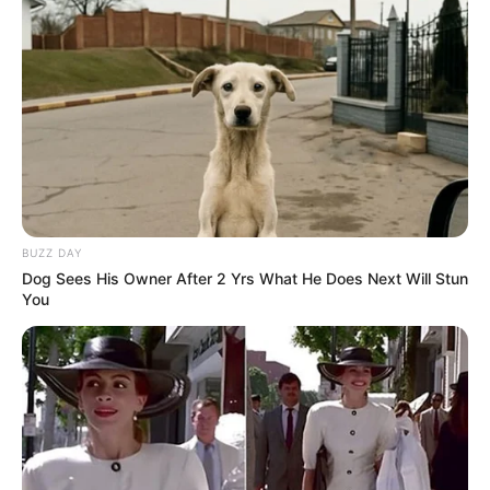
DESTAQUES DA SEMANA
Agente de Saúde é indiciada por falsificar
visitas que nunca aconteceram.
Câmara dos Deputados: anuênios, triênios,
quinquênios, sexta-parte e licenças-prêmio
entram no debate.
FNARAS em Brasília: Senado pode
BUZZ DAY
promulgar PEC 14 em semana de
Dog Sees His Owner After 2 Yrs What He Does Next Will Stun
mobilização.
You
Presidente Kennedy (ES) abre processo
seletivo para Agentes de Saúde e de
Combate às Endemias.
PEC 14: o que acontece com quinquênio,
triênio e sexta-parte na aposentadoria?