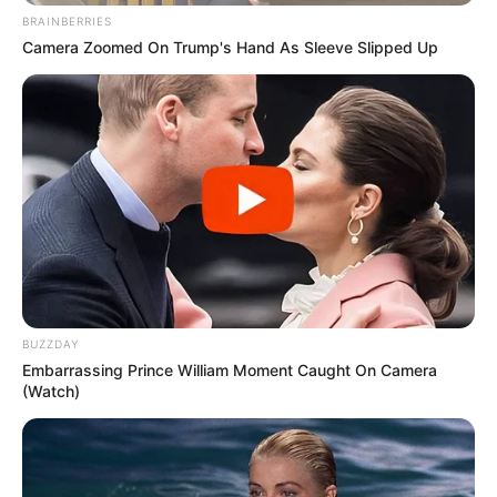
BRAINBERRIES
Motos e bicicletas para ACS e ACE: veja o
Camera Zoomed On Trump's Hand As Sleeve Slipped Up
passo a passo para conseguir o benefício.
PLP 185 continua travado na Câmara dos
Deputados por erro em seu texto.
ACS e ACE: celetista, estatutário ou
contrato precário — entenda o que muda
no seu bolso e na sua carreira.
BUZZDAY
Embarrassing Prince William Moment Caught On Camera
(Watch)
DIVERSAS