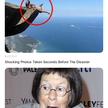
PUBLICAÇÕES RELACIONADAS
TV
PUBLICAÇÃO RECENTE
PRÓXIMA MATÉRIA
10 estados continuam sem
Saúde inicia vacinação contra
receber o pagamento da
dengue no SUS para 1,2 milhão
Parcela Única.
de profissionais de saúde.
BUZZDAY
Shocking Photos Taken Seconds Before The Disaster
FAÇA O SEU COMENTÁRIO AQUI!
FALE CONOSCO
Nome
E-mail
*