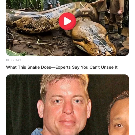
O roteiro é de Kim A Yeong, autora de “A Vida Secreta da Minha
Secretária”, e adapta a webnovel de mesmo nome.
A trama acompanha Yoon Bom, interpretada por Lee Joo Bin
(“Rainha das Lágrimas”), uma professora emocionalmente fechada
que decide deixar Seul e recomeçar a vida em uma cidade rural
chamada Sinsu após um evento traumático.
--
BUZZDAY
What This Snake Does—Experts Say You Can't Unsee It
-ad3
Encontro que muda destinos
Na nova cidade, Yoon Bom conhece Seon Jae Gyu, vivido por Ahn