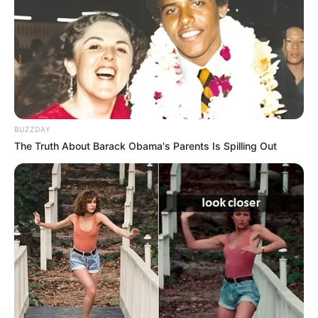
encerrou a trama com um feito expressivo e confirmou o sucesso
da produção junto ao público.
Recorde confirmado por instituto oficial
De acordo com dados da Nielsen Korea, divulgados pelo portal
Soompi, o 12º episódio registrou média nacional de 5,7% de
audiência.
BUZZDAY
The Truth About Barack Obama's Parents Is Spilling Out
Intitulado “Seu Tio… É Aquele Cara?”, o capítulo se tornou o mais
visto do dorama em tempo real, estabelecendo um novo recorde
para a série na televisão sul-coreana.
-