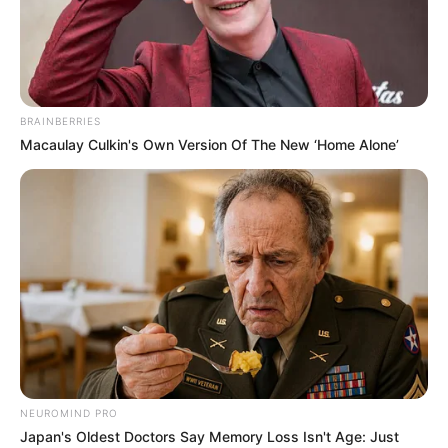
Febre de Primavera: episódio final
de dorama bate recorde de
audiência.
BRAINBERRIES
07:54
Dorama
,
Entretenimento
,
Notícia
,
TV
Macaulay Culkin's Own Version Of The New ‘Home Alone’
Cena da série “Febre de Primavera”.
—
Foto:
NEUROMIND PRO
Divulgação/tvN
.
Japan's Oldest Doctors Say Memory Loss Isn't Age: Just