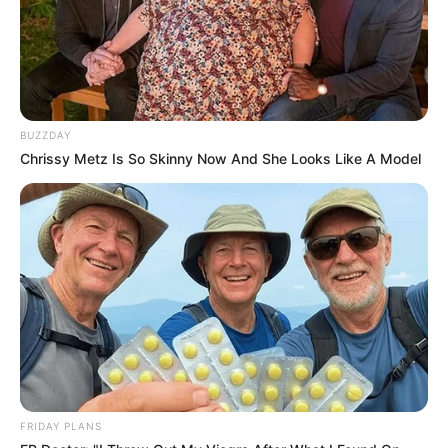
BUZZDAY
Chrissy Metz Is So Skinny Now And She Looks Like A Model
FRIDAY PLANS