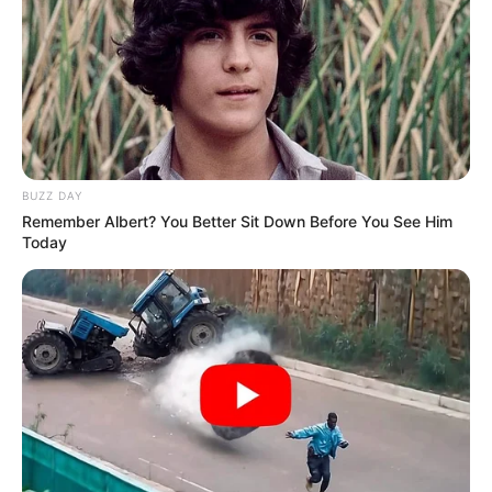
BUZZ DAY
Remember Albert? You Better Sit Down Before You See Him
Today
-ad4
VEJA TAMBÉM
:
🧊
NETFLIX:10 melhores doramas para assistir agora
.
🧊
K-Drama: Os 10 melhores doramas de 2025
.
🧊
Além do Direito: dorama jurídico conquista fãs no Brasil
.