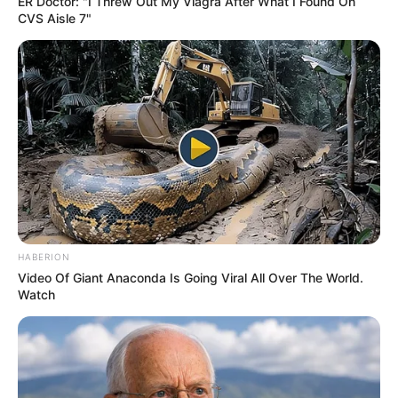
ER Doctor: "I Threw Out My Viagra After What I Found On
CVS Aisle 7"
HABERION
Video Of Giant Anaconda Is Going Viral All Over The World.
Watch