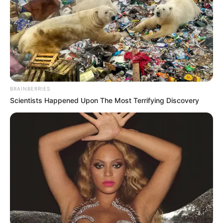
SHARE THIS
Share it
Tweet
Share it
Pin it
BRAINBERRIES
Scientists Happened Upon The Most Terrifying Discovery
PUBLICAÇÕES RELACIONADAS
FAMOSOS
"Estou em choque": Nívea Stelmann revela
separação-relâmpago após 14 anos de casamento.
Agosto 05, 2026