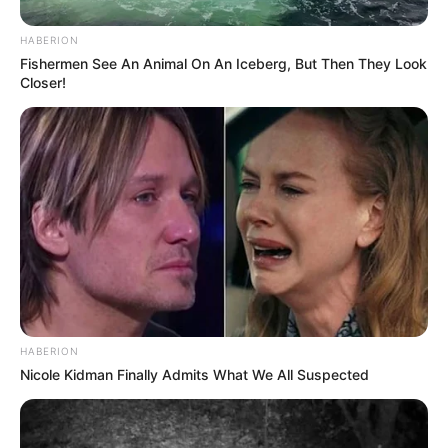
💠 Trabalho em áreas de risco e insalubridade;
HABERION
💠 Contato direto com doenças infectocontagiosas;
Fishermen See An Animal On An Iceberg, But Then They Look
Closer!
💠 Jornadas em condições climáticas adversas.
📊
Impacto nas Categorias
A possibilidade de questionamento judicial gera insegurança entre
os profissionais. Entre as consequências diretas deste debate
estão:
💠 Incerteza sobre direitos conquistados;
--
HABERION
Nicole Kidman Finally Admits What We All Suspected