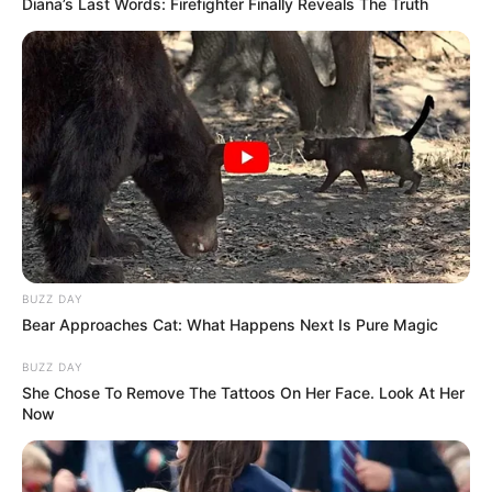
💼
Argumentos dos Críticos
Diana’s Last Words: Firefighter Finally Reveals The Truth
Os especialistas que questionam a constitucionalidade apresentam
diferentes fundamentos.
Entre os principais pontos de crítica
estão
:
💠 Alegado custo excessivo para os cofres públicos;
💠 Questionamento sobre a caracterização como atividade
especial;
-
BUZZ DAY
Bear Approaches Cat: What Happens Next Is Pure Magic
BUZZ DAY
She Chose To Remove The Tattoos On Her Face. Look At Her
Now