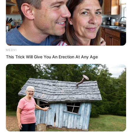
MEDVI
This Trick Will Give You An Erection At Any Age