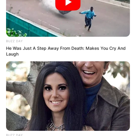
💠 Legitimidade do Congresso para legislar.
--
BUZZ DAY
He Was Just A Step Away From Death: Makes You Cry And
Laugh
-ad4
BUZZ DAY