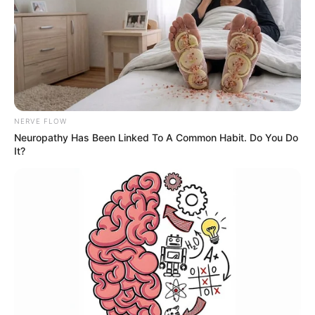
FAÇA O SEU COMENTÁRIO AQUI!
FALE CONOSCO
Nome
NERVE FLOW
Neuropathy Has Been Linked To A Common Habit. Do You Do
E-mail
*
It?
Mensagem
*