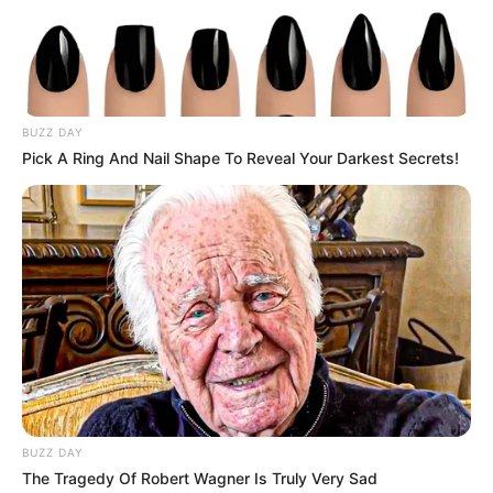
BUZZ DAY
Pick A Ring And Nail Shape To Reveal Your Darkest Secrets!
--ad5
Especialistas Classificam Aposentadoria de Agentes de Saúde
como Inconstitucional.
BUZZ DAY
Análises técnicas questionam projeto aprovado no Senado
,
The Tragedy Of Robert Wagner Is Truly Very Sad