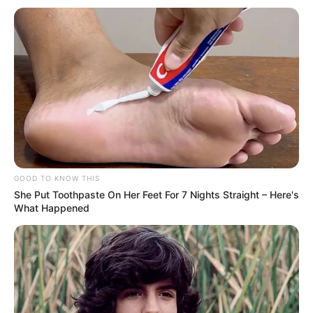
enquanto categoria defende legitimidade da conquista, informou
o
Portal O Globo.
Veja a opinião de juristas favoráveis à Aposentadoria Especial, mais
abaixo, na matéria.
Segundo a matéria de O Globo, "Otavio Pinto e Silva, sócio do
escritório Granadeiro Guimarães Advogados, lembra que o
parágrafo 4º C do artigo 40, incluído na Constituição pela Reforma
da Previdência de 2019, permite estabelecer critérios diferenciados
de idade e tempo de contribuição, mas veda a definição de regras
GOOD TO KNOW THIS
especiais com base em categoria profissional:
She Put Toothpaste On Her Feet For 7 Nights Straight – Here's
What Happened
— Haverá margem tanto para veto do presidente Lula quanto para
questionamento no STF."
--