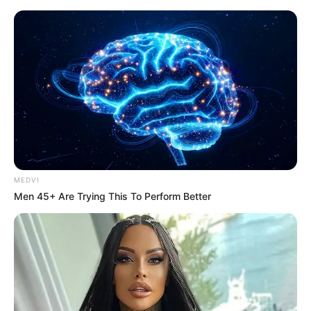
MEDVI
Men 45+ Are Trying This To Perform Better
HOME
Home
>
Acs e ACE
>
Aposentadoria
>
Notícia
>
Rede Globo
>
Reação contra a matéria de O Globo, que diz que Aposentadoria