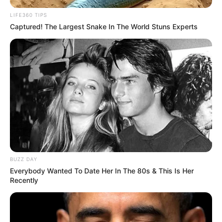
LIFE360 TIPS
Captured! The Largest Snake In The World Stuns Experts
BUZZ DAY
Everybody Wanted To Date Her In The 80s & This Is Her
Recently