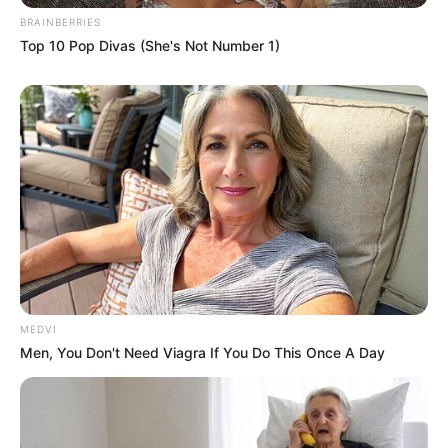
BRAINBERRIES
BRASIL
Top 10 Pop Divas (She's Not Number 1)
Morre Renato Machado, ícone do telejornalismo
brasileiro.
Julho 30, 2026
ESPORTE
Gabrielle Figueiredo vence enquete de melhor look da
estreia — e ela nem é a mais famosa do grupo.
MEDVI
Men, You Don't Need Viagra If You Do This Once A Day
Junho 30, 2026