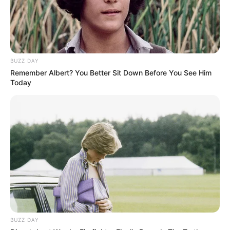
-ad52
⚖️
Debate Constitucional
BUZZ DAY
Remember Albert? You Better Sit Down Before You See Him
Especialistas em direito previdenciário têm se manifestado
Today
publicamente
sobre a suposta inconstitucionalidade da
Aposentadoria Especial para Agentes Comunitários de Saúde e
Agentes de Combate às Endemias.
As opiniões divergentes
surgem após a aprovação unânime do
PLP 185/2024 no Senado
Federal
.
VEJA TAMBÉM
:
✳️
IFA: Plano de ação para Receber
.
✳️
Bloqueio de verbas atinge 86 mil ACS
.
✳️
ACE deve receber Insalubridade de 40%
.
✳️
Haddad diz que STF poderia derrubar aposentadoria
.
BUZZ DAY