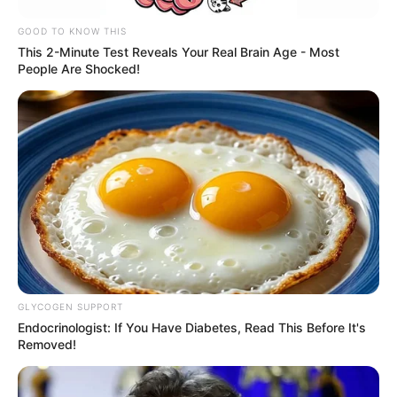
BUSCAR
GOOD TO KNOW THIS
This 2-Minute Test Reveals Your Real Brain Age - Most
People Are Shocked!
DESTAQUES
FACEBOOK
DESTAQUES DA SEMANA
DESTAQUES DO MÊS
GLYCOGEN SUPPORT
Endocrinologist: If You Have Diabetes, Read This Before It's
Removed!