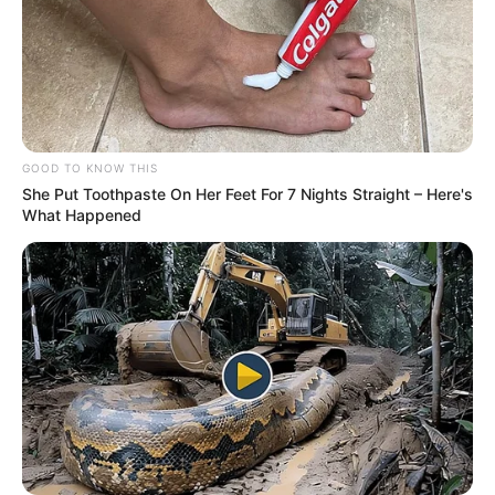
Enquanto se discute constitucionalidade,
ignora-se que essas
categorias mantêm há décadas o funcionamento da Atenção
Primária
, muitas vezes à custa de sua própria saúde e bem-estar.
--
GOOD TO KNOW THIS
She Put Toothpaste On Her Feet For 7 Nights Straight – Here's
What Happened