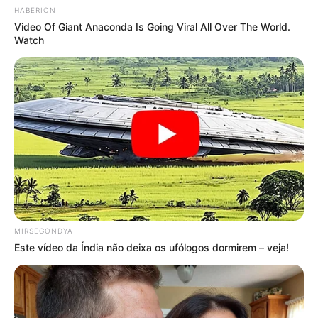
HABERION
Video Of Giant Anaconda Is Going Viral All Over The World.
Watch
-ad5
Matérias Bônus
:
🧊
Saiba como Consultar o Incentivo
🧊
Cálculo da Insalubridade sobre o base
.
🧊
Entretenimento: Os melhores doramas
🧊
Recupere as Famílias desaparecidas no e-SUS
.
Fonte: JASB com informações do Portal O Globo.
Edição Geral: JASB.
Encaminhamento de denúncia ao JASB:
Acesse aqui
.
MIRSEGONDYA
Este vídeo da Índia não deixa os ufólogos dormirem – veja!
O jornalismo do JASB.com.br precisa de você para continuar
marcando ponto na vida dos ACS e ACE.
Compartilhe as nossas
notícias em suas redes sociais!