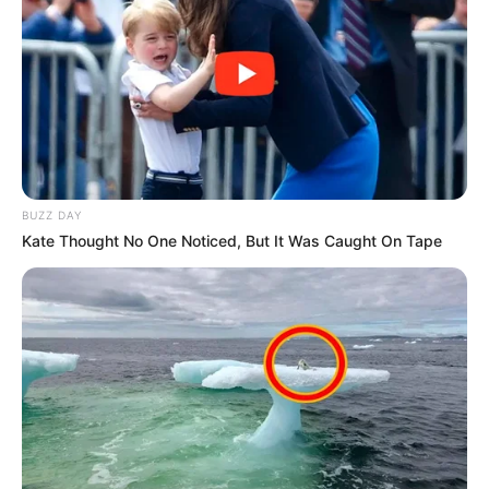
-G
💠 Argumentos sobre violação do equilíbrio financeiro;
BUZZ DAY
Kate Thought No One Noticed, But It Was Caught On Tape
💠 Discussão sobre competência legislativa.
🏥
Realidade Ocupacional
As críticas técnicas contrastam com a realidade concreta do
trabalho desenvolvido pelas categorias.
Entre as condições que
justificam o tratamento especial estão
:
💠 Exposição permanente a agentes biológicos;