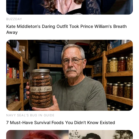
BUZZDAY
Kate Middleton's Daring Outfit Took Prince William's Breath
Away
NAVY SEAL'S BUG IN GUIDE
7 Must-Have Survival Foods You Didn't Know Existed