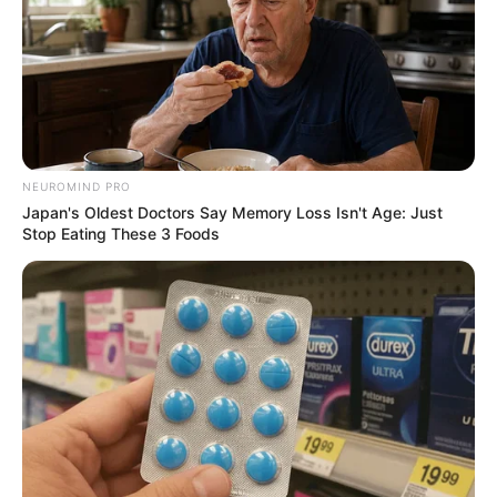
NEUROMIND PRO
Capa da matéria publicada no Portal Poder
Japan's Oldest Doctors Say Memory Loss Isn't Age: Just
360
.
—
Foto/Reprodução.
Stop Eating These 3 Foods
Para o governo,
a garantia de integralidade e paridade nos
benefícios
cria despesas permanentes e pressiona o sistema
previdenciário. Além da
possibilidade de judicialização
, o
Executivo também sinalizou que
pode vetar o texto
caso seja
aprovado pelo Congresso.
VEJA TAMBÉM
:
✳️
IFA: Plano de ação para Receber
.
✳️
URGENTE: Senado votará PLP 185
.
✳️
Bloqueio de verbas atinge 86 mil ACS
.