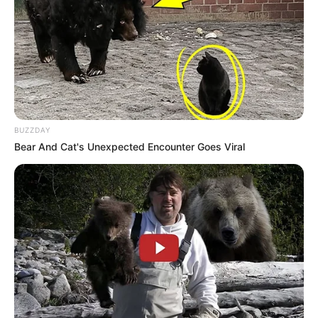
BUZZDAY
Bear And Cat's Unexpected Encounter Goes Viral
-ad4
A declaração foi dada ao comentar o Relatório de Avaliação de
Receitas e Despesas do 5º bimestre, elaborado pelo Ministério do
Planejamento e Orçamento em conjunto com o Ministério da
Fazenda.
🔶
Participaram da entrevista com os jornalistas do Portal
Poder 360
: