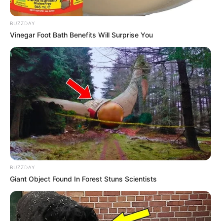
para transformar direitos em conquistas concretas.
BUZZDAY
É importante lembrar que não é entidade que garante vitória, mas
Vinegar Foot Bath Benefits Will Surprise You
os
Agentes Comunitários e de Combate às Endemias unidos
.
Infelizmente,
várias lideranças
usaram as Redes Sociais para
dividir os agentes
, enfraquecendo a força da categoria, tanto de
ACS quanto de ACE. Mas, ainda é possível mudar esse quadro
com humildade, afastando os sentimentos contrários.
“Caso uma matéria desse tipo com esse tamanho de impacto
avance, vamos ser obrigados a fazer o veto.
Se o veto cair,
seremos obrigados a ir ao Supremo
”, disse Dario Durigan a
jornalistas.
--
BUZZDAY
Giant Object Found In Forest Stuns Scientists