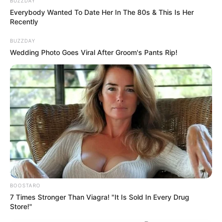
BUZZDAY
Everybody Wanted To Date Her In The 80s & This Is Her
Recently
BUZZDAY
Wedding Photo Goes Viral After Groom's Pants Rip!
--ad5
🔶
Assista agora, em tempo real, BREVEMENTE. Basta clicar na
janela do Youtube abaixo
:
BOOSTARO
7 Times Stronger Than Viagra! "It Is Sold In Every Drug
Store!"