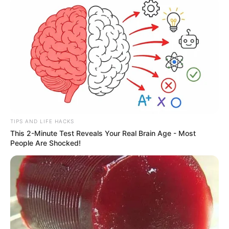
TIPS AND LIFE HACKS
This 2-Minute Test Reveals Your Real Brain Age - Most
People Are Shocked!
Nenhuma conquista dos
Agentes Comunitários de Saúde e
Agentes de Combate às Endemias
foi fácil. Agora, diante da
posição do Governo Federal sobre a
Aposentadoria Especial
prevista no PLP 185
, a união da categoria torna-se ainda mais
necessária.
--