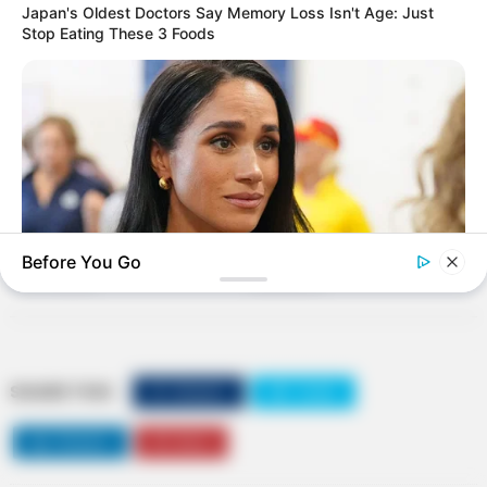
Japan's Oldest Doctors Say Memory Loss Isn't Age: Just
Stop Eating These 3 Foods
Before You Go
BUZZDAY
Meghan Markle's Daughter All Grown Up — See Her Now!
SHARE THIS
Share it
Tweet
Share it
Pin it