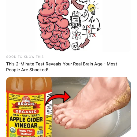
GOOD TO KNOW THIS
This 2-Minute Test Reveals Your Real Brain Age - Most
People Are Shocked!
-G
🌟
Mobilização necessária
Diante da resistência do governo,
lideranças da categoria
reforçam que a união dos ACS e ACE
será decisiva para
sensibilizar parlamentares.
A mobilização nacional, já consolidada em outras conquistas
,
precisa se repetir para que a aposentadoria especial avance no
Congresso e se torne realidade. A luta continua sendo o caminho