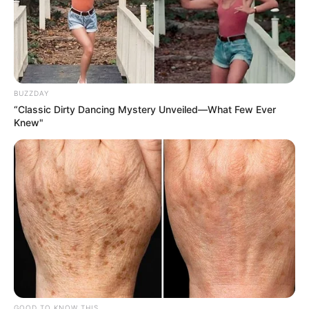
Categoria precisa reforçar a união diante de qualquer
BUZZDAY
posicionamento contrário.
—
Foto/Reprodução/Ministério da
“Classic Dirty Dancing Mystery Unveiled—What Few Ever
Fazenda
.
Knew"
🏛️
Posicionamento do governo federal
Nesta terça-feira, Conforme publicado no
Portal Poder 360
, um
dos maiores do Brasil, o
ministro interino da Fazenda, Dario
Durigan
, afirmou que o governo do presidente Luiz Inácio Lula da
Silva
poderá recorrer ao Supremo Tribunal Federal (STF)
caso o
PLP 185/2024 avance.
É importante lembrar que PEC não passa
por veto do Governo Federal.
--
GOOD TO KNOW THIS