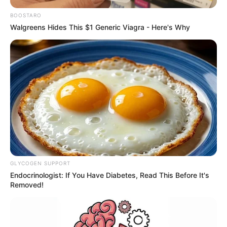
✳️
ACE deve receber Insalubridade de 40%
.
BOOSTARO
Walgreens Hides This $1 Generic Viagra - Here's Why
Além da Aposentadoria Especial, o projeto prevê
:
💠 Pensão por morte com os mesmos benefícios;
💠 Garantia de integralidade e paridade;
💠 Possibilidade de readaptação funcional por motivo de saúde;
💠 Alternativa de aposentadoria com 15 anos na atividade e mais
10 em outra ocupação.
-
GLYCOGEN SUPPORT
Endocrinologist: If You Have Diabetes, Read This Before It's
Removed!