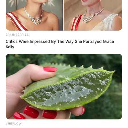
BRAINBERRIES
Critics Were Impressed By The Way She Portrayed Grace
Kelly
VIRIFLOW
Home
>
Aposentadoria
>
Brasil
>
Notícia
>
Senado
>
AO VIVO