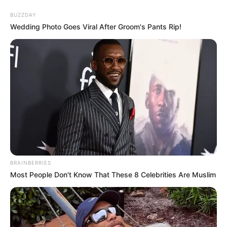
BUZZDAY
Wedding Photo Goes Viral After Groom's Pants Rip!
BRAINBERRIES
Most People Don't Know That These 8 Celebrities Are Muslim
HOME
Home
>
Brasil
>
Internacional
>
Ministério da Saúde
>
Notícia
>
Remédio comum de infarto aumenta risco de morte feminina, diz