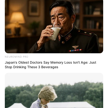
SHARE THIS
Share it
Tweet
Share it
Pin it
PUBLICAÇÕES RELACIONADAS
Notícia
NEUROMIND PRO
Japan's Oldest Doctors Say Memory Loss Isn't Age: Just
Stop Drinking These 3 Beverages
PRÓXIMA MATÉRIA
Mais de R$ 7 mil: Plano de
Carreira é o caminho para
ACS e ACE alcançar o teto de
seus salários.
FAÇA O SEU COMENTÁRIO AQUI!