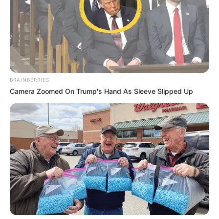
BRAINBERRIES
Camera Zoomed On Trump's Hand As Sleeve Slipped Up
--ad5
🫀 Pesquisa internacional desafia prática médica de
décadas
O estudo acompanhou pacientes por quase quatro anos e não
encontrou redução significativa nas taxas de morte
,
novos
ataques cardíacos ou internações por insuficiência cardíaca
.
A