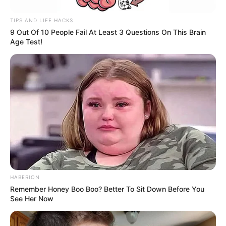
TIPS AND LIFE HACKS
9 Out Of 10 People Fail At Least 3 Questions On This Brain
Age Test!
-ad52
💊 O que são os betabloqueadores e como atuam
Esses medicamentos bloqueiam os efeitos de hormonas do
estresse
, como a adrenalina, reduzindo a frequência cardíaca, a
pressão arterial e a demanda de oxigênio do coração.
Também
ajudam a prevenir arritmias perigosas
.
Apesar de sua eficácia em determinados cenários, o novo estudo
indica que seu uso indiscriminado pode não trazer benefícios
e, em
alguns casos, representar riscos adicionais.
Isso abre espaço
para uma abordagem mais personalizada no tratamento pós-
HABERION
enfarte
.
Remember Honey Boo Boo? Better To Sit Down Before You
--
See Her Now