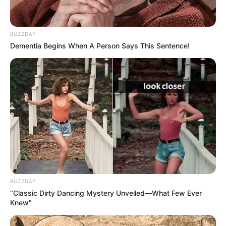
BUZZDAY
Dementia Begins When A Person Says This Sentence!
BUZZDAY
“Classic Dirty Dancing Mystery Unveiled—What Few Ever
Knew"