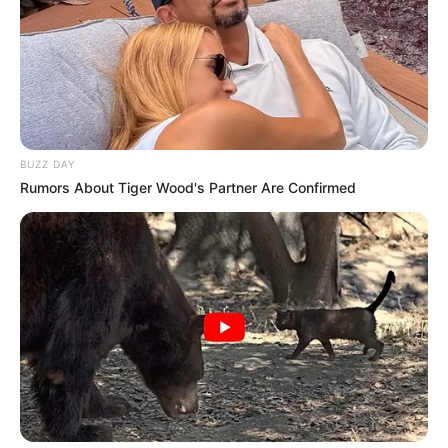
pesquisa.
Remédio comum de infarto
aumenta risco de morte feminina,
diz pesquisa.
08:00
Brasil
,
Internacional
,
Ministério da Saúde
,
Notícia
BUZZ DAY
Rumors About Tiger Wood's Partner Are Confirmed
Estudo questiona uso rotineiro de betabloqueadores após