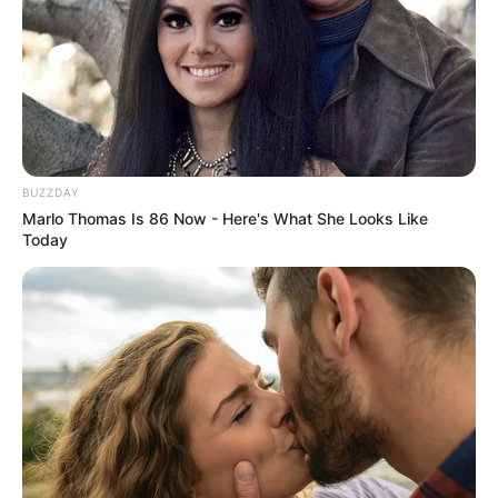
FNARAS em Brasília: Senado pode
promulgar PEC 14 em semana de
mobilização.
Presidente Kennedy (ES) abre processo
seletivo para Agentes de Saúde e de
Combate às Endemias.
BUZZDAY
Marlo Thomas Is 86 Now - Here's What She Looks Like
Today
PEC 14: o que acontece com quinquênio,
triênio e sexta-parte na aposentadoria?
DESTAQUES DO MÊS
Prefeitura realiza a maior entrega de
motocicletas aos Agentes de Saúde da
história...