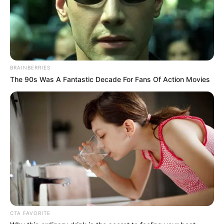
Médicos e sociedades científicas devem avaliar
cuidadosamente os dados
antes de alterar protocolos. Conforme
o Portal Euro News, o REBOOT representa um dos avanços mais
significativos no tratamento do enfarte do miocárdio nas últimas
décadas.
BRAINBERRIES
The 90s Was A Fantastic Decade For Fans Of Action Movies
Fonte: JASB com informações do Portal Euro News.
Edição Geral: JASB.
Encaminhamento de denúncia ao JASB:
Acesse aqui
.
Publicação:
JASB - Jornal dos Agentes de Saúde do Brasil
-
www.jasb.com.br.
--
CTA FAVORITE