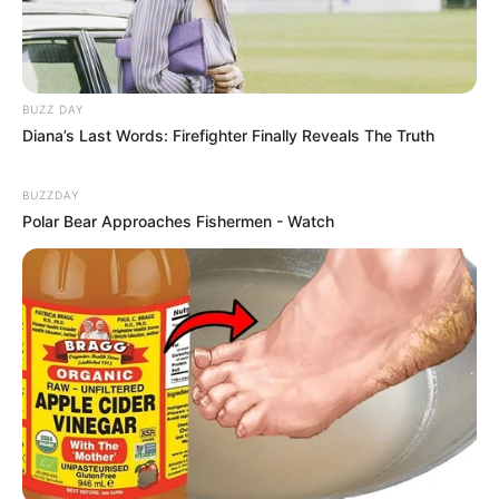
FALE CONOSCO
Nome
BUZZ DAY
Diana’s Last Words: Firefighter Finally Reveals The Truth
E-mail
*
BUZZDAY
Mensagem
*
Polar Bear Approaches Fishermen - Watch
BUSCAR