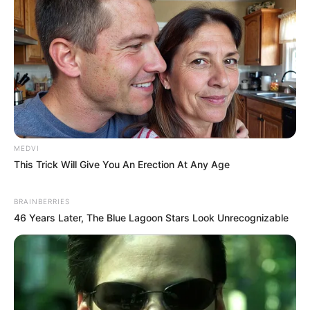
MEDVI
This Trick Will Give You An Erection At Any Age
BRAINBERRIES
46 Years Later, The Blue Lagoon Stars Look Unrecognizable
-ad4
🔍 Impacto e próximos passos
Com mais de 80% dos pacientes com enfarte sem complicações
recebendo alta com betabloqueadores
,
a mudança nas diretrizes
pode afetar milhões de pessoas em todo o mundo
.