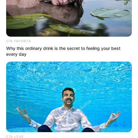
O jornalismo do JASB.com.br precisa de você para continuar
marcando ponto na vida dos ACS e ACE.
Compartilhe as nossas
notícias em suas redes sociais!
CTA FAVORITE
Why this ordinary drink is the secret to feeling your best
every day
CTA LOVE