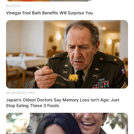
DESTAQUES
BUZZDAY
Vinegar Foot Bath Benefits Will Surprise You
FACEBOOK
DESTAQUES DA SEMANA
Agente de Saúde é indiciada por falsificar
visitas que nunca aconteceram.
Câmara dos Deputados: anuênios, triênios,
NEUROMIND PRO
quinquênios, sexta-parte e licenças-prêmio
Japan's Oldest Doctors Say Memory Loss Isn't Age: Just
entram no debate.
Stop Eating These 3 Foods
Motos e bicicletas para ACS e ACE: veja o
passo a passo para conseguir o benefício.