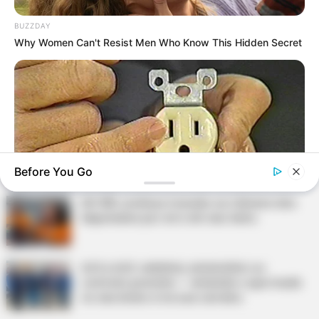
Agente de Saúde é indiciada por falsificar
visitas que nunca aconteceram.
BUZZDAY
Why Women Can't Resist Men Who Know This Hidden Secret
Terceiro lote da restituição do IR paga R$
4,61 bilhões para 2,7 milhões de
contribuintes.
Motos e bicicletas para ACS e ACE: veja o
passo a passo para conseguir o benefício.
Before You Go
PLP 185 continua travado na Câmara dos
Deputados por erro em seu texto.
BUZZDAY
1 Simple Hack To Save On Your Electric Bill (Try Tonight)
ACS e ACE: celetista, estatutário ou
contrato precário — entenda o que muda
no seu bolso e na sua carreira.