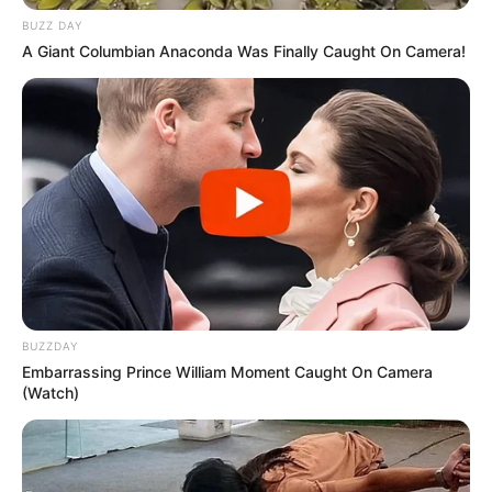
BUZZ DAY
🏥 Mudança de cenário na cardiologia moderna
A Giant Columbian Anaconda Was Finally Caught On Camera!
A prática de prescrever betabloqueadores surgiu em um contexto
em que a reabertura de artérias bloqueadas era mais lenta e
terapias modernas não estavam disponíveis
.
--
BUZZDAY
-ad3
Embarrassing Prince William Moment Caught On Camera
Hoje, com avanços como a reperfusão rápida e tratamentos
(Watch)
preventivos mais eficazes,
especialistas avaliam que a rotina de
alta hospitalar com esses medicamentos pode não ser mais
necessária para todos os casos
.
O estudo REBOOT reforça essa
revisão de conduta
.