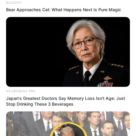
enfarte do miocárdio.
Foto/Reprodução
.
—
BUZZDAY
Bear Approaches Cat: What Happens Next Is Pure Magic
Remédio comum de infarto aumenta risco de morte feminina,
diz pesquisa.
Publicado
no
JASB
em 06.setembro.2025.
Atuali
zado
em
06
.agosto.2026.
|
Um ensaio clínico envolvendo mais de
WhatsApp: Canal JASB
8.500 pacientes em Espanha e Itália
concluiu que os
betabloqueadores, tradicionalmente prescritos após um enfarte do
miocárdio, não oferecem benefícios claros para quem mantém a
função cardíaca normal.
--
NEUROMIND PRO
Japan's Greatest Doctors Say Memory Loss Isn't Age: Just
Stop Drinking These 3 Beverages