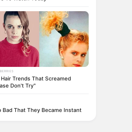
BERRIES
 Hair Trends That Screamed
ase Don't Try"
 Bad That They Became Instant