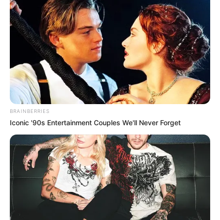
BRAINBERRIES
Iconic '90s Entertainment Couples We'll Never Forget
Home
>
Brasil
>
Ministério da Saúde
>
Notícia
>
SUS
>
SUS