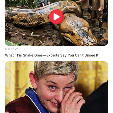
BUZZDAY
What This Snake Does—Experts Say You Can't Unsee It