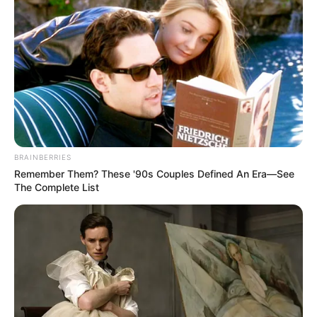
Situação dos Hospitais Federais: Sucateamento e
precariedade
Os hospitais federais estão enfrentando um verdadeiro
sucateamento. A
falta de recursos para manutenção e
atualização das instalações e equipamentos
tem levado a um
ambiente de trabalho precário para os profissionais de saúde.
--
BRAINBERRIES
Remember Them? These '90s Couples Defined An Era—See
The Complete List