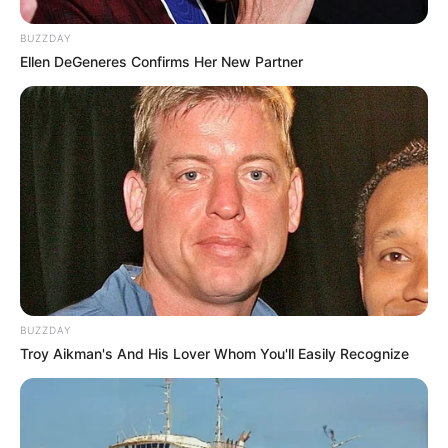
BUZZDAY
Ellen DeGeneres Confirms Her New Partner
BUZZDAY
Troy Aikman's And His Lover Whom You'll Easily Recognize