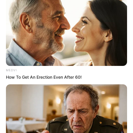
MEDVI
How To Get An Erection Even After 60!