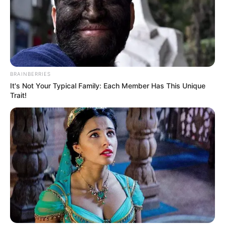
-ad5
Os desafios do SUS e a luta por uma Saúde Melhor
O Sistema Único de Saúde (SUS) enfrenta desafios gigantescos,
BRAINBERRIES
e
a situação dos Agentes Comunitários de Saúde e Agentes de
It's Not Your Typical Family: Each Member Has This Unique
Combate às Endemias (ACS e ACE)
é apenas uma das muitas
Trait!
faces desse problema. Atualmente, segundo informações da
Dra.
Elane Alves
, assessora jurídica do FNARAS
,
há mais de 100
mil ACS e ACE em situação precária no país
. Mas, afinal, o que
está acontecendo com o SUS?
Fila de Espera: Um problema que não para de Crescer
Conforme informações do
Conselho Nacional de Saúde
, o
número de pacientes à espera de procedimentos cirúrgicos no SUS
é alarmante.
A fila de espera para cirurgias eletivas é um dos
principais problemas do sistema
, com muitos pacientes