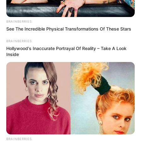
BRAINBERRIES
See The Incredible Physical Transformations Of These Stars
BRAINBERRIES
Hollywood's Inaccurate Portrayal Of Reality – Take A Look
Inside
--ad5
Atenção! Os problemas que iremos apresentar nesta matéria têm
relação direta com fatos ocorridos em uma década de
BRAINBERRIES