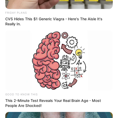
FRIDAY PLANS
SHARE THIS
Share it
Tweet
CVS Hides This $1 Generic Viagra - Here's The Aisle It's
Really In.
Share it
Pin it
PUBLICAÇÕES RELACIONADAS
SUS
PUBLICAÇÃO RECENTE
PRÓXIMA MATÉRIA
Prefeitura entrega kits e tablet
Servidora de saúde ganha R$
de trabalho a Agentes
10 mil após queda em Posto de
Comunitários e Endemias.
Saúde.
GOOD TO KNOW THIS
This 2-Minute Test Reveals Your Real Brain Age - Most
People Are Shocked!
FAÇA O SEU COMENTÁRIO AQUI!