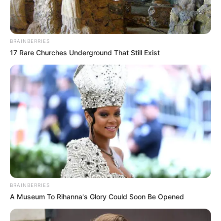
A Luta continua: Esperança e Determinação
Apesar dos desafios, há esperança. O
Ministério da Saúde afirma
BRAINBERRIES
que o fortalecimento do SUS é uma prioridade, e medidas
17 Rare Churches Underground That Still Exist
estão sendo tomadas
para aumentar os recursos disponíveis. No
entanto, a verdade é que a situação atual exige uma ação urgente
e efetiva.
+
Agressão contra ACS causa indignação e mobilização
.
A luta dos ACS e ACE
, assim como a de todos os profissionais de
saúde, é
uma luta por justiça e reconhecimento
. Eles merecem
melhores condições de trabalho e um sistema de saúde que
valorize sua importância.
--
BRAINBERRIES
A Museum To Rihanna's Glory Could Soon Be Opened