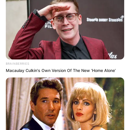
BRAINBERRIES
Macaulay Culkin's Own Version Of The New ‘Home Alone’
-ad5
Você faz parte dessa mudança
A situação do SUS é complexa, mas não é insuperável.
Cada um