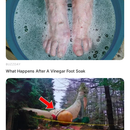
FALE CONOSCO
Nome
E-mail
*
Mensagem
*
BUZZDAY
What Happens After A Vinegar Foot Soak
BUSCAR
DESTAQUES