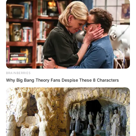
desafios diários para garantir a saúde da população, mas
muitas
vezes são esquecidos pelas políticas públicas
.
-
BRAINBERRIES
Why Big Bang Theory Fans Despise These 8 Characters
-G