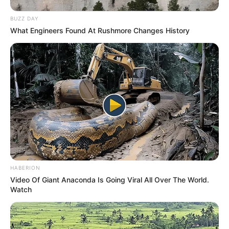
BUZZ DAY
What Engineers Found At Rushmore Changes History
HABERION
Video Of Giant Anaconda Is Going Viral All Over The World.
Watch