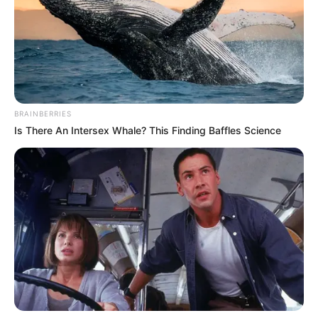
-ad9
O jornalismo do JASB.com.br precisa de você para continuar
marcando ponto na vida dos ACS e ACE.
Compartilhe as nossas
notícias em suas redes sociais!
BRAINBERRIES
Is There An Intersex Whale? This Finding Baffles Science