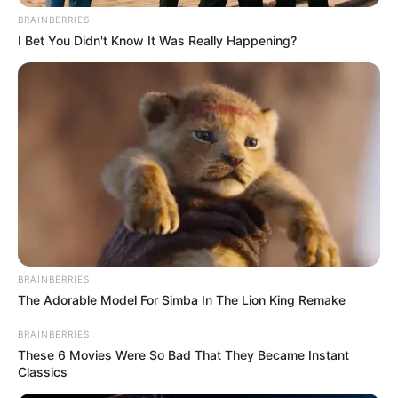
BRAINBERRIES
I Bet You Didn't Know It Was Really Happening?
Terceiro lote da restituição do IR paga R$
4,61 bilhões para 2,7 milhões de
contribuintes.
Motos e bicicletas para ACS e ACE: veja o
passo a passo para conseguir o benefício.
PLP 185 continua travado na Câmara dos
Deputados por erro em seu texto.
BRAINBERRIES
ACS e ACE: celetista, estatutário ou
The Adorable Model For Simba In The Lion King Remake
contrato precário — entenda o que muda
BRAINBERRIES
no seu bolso e na sua carreira.
These 6 Movies Were So Bad That They Became Instant
Classics