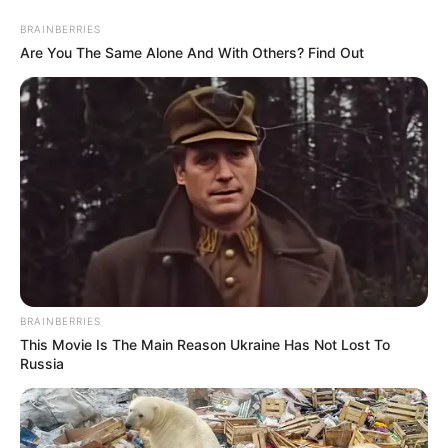
BRAINBERRIES
Are You The Same Alone And With Others? Find Out
BRAINBERRIES
This Movie Is The Main Reason Ukraine Has Not Lost To
HOME
Russia
Home
>
Acs e ACE
>
Minas Gerais
>
Notícia
>
Prefeitura abre
seleção para Agentes Comunitários de Saúde e de Combate às