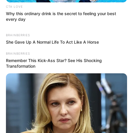
CTA LOVE
Nome
Why this ordinary drink is the secret to feeling your best
every day
E-mail
*
BRAINBERRIES
She Gave Up A Normal Life To Act Like A Horse
Mensagem
*
BRAINBERRIES
Remember This Kick-Ass Star? See His Shocking
Transformation
BUSCAR
DESTAQUES