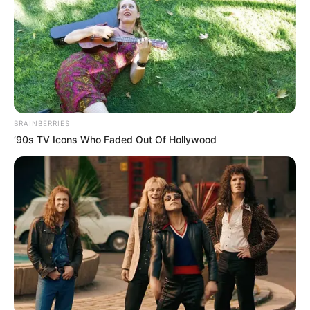
FNARAS em Brasília: Senado pode
promulgar PEC 14 em semana de
mobilização.
Presidente Kennedy (ES) abre processo
seletivo para Agentes de Saúde e de
Combate às Endemias.
BRAINBERRIES
PEC 14: o que acontece com quinquênio,
’90s TV Icons Who Faded Out Of Hollywood
triênio e sexta-parte na aposentadoria?
DESTAQUES DO MÊS
Prefeitura realiza a maior entrega de
motocicletas aos Agentes de Saúde da
história...
Agente de Saúde é indiciada por falsificar
visitas que nunca aconteceram.