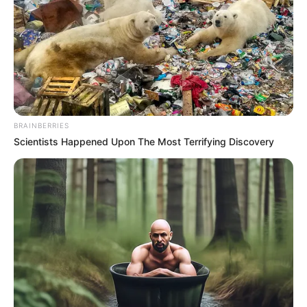
Endemias.
Prefeitura abre seleção para
Agentes Comunitários de Saúde e
de Combate às Endemias.
09:33
Acs e ACE
,
Minas Gerais
,
Notícia
BRAINBERRIES
Scientists Happened Upon The Most Terrifying Discovery
Vagas abertas.
Foto/Reprodução/Freepik
.
—