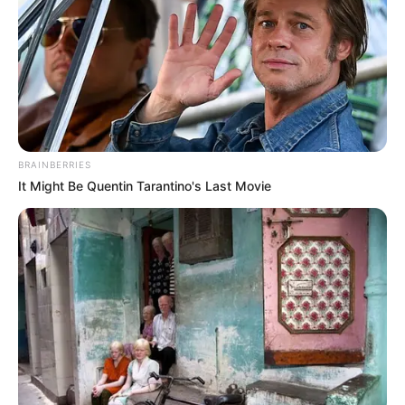
-G
A Prefeitura de Barão de Cocais abriu inscrições para contratar
agentes comunitários de saúde (ACS) e agentes de combate a
BRAINBERRIES
endemias (ACE) por tempo determinado.
It Might Be Quentin Tarantino's Last Movie
Inscrições até domingo
As inscrições para o processo seletivo vão até este domingo, 23 de
março.
Vagas e salários
São oito vagas no total: cinco para ACS em diferentes bairros e três
para ACE. O salário é de R$ 3.036,00 por mês, com 40 horas de
trabalho por semana.