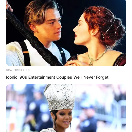
DIVERSAS
MATÉRIAS EM DESTAQUE NOS ÚLTIMOS 30 DIAS
Prefeitura realiza a maior entrega de
motocicletas aos Agentes de Saúde da
história...
BRAINBERRIES
Iconic '90s Entertainment Couples We'll Never Forget
Agente de Saúde é indiciada por
falsificar visitas que nunca aconteceram.
Terceiro lote da restituição do IR paga
R$ 4,61 bilhões para 2,7 milhões de
contribuintes.