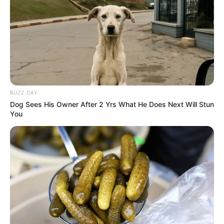
BUZZ DAY
Dog Sees His Owner After 2 Yrs What He Does Next Will Stun
You