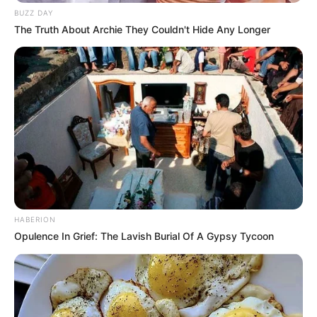
BUZZ DAY
The Truth About Archie They Couldn't Hide Any Longer
HABERION
Opulence In Grief: The Lavish Burial Of A Gypsy Tycoon