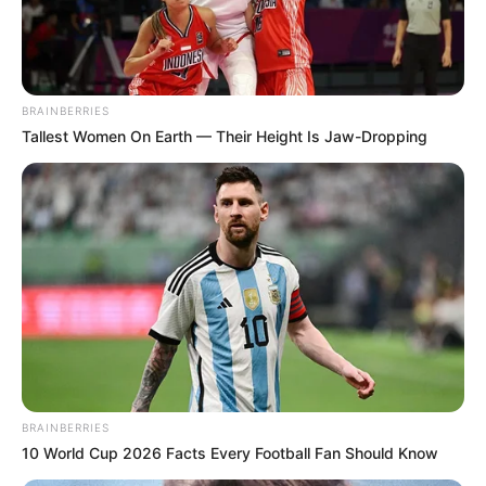
BRAINBERRIES
Tallest Women On Earth — Their Height Is Jaw-Dropping
BRAINBERRIES
10 World Cup 2026 Facts Every Football Fan Should Know
Home
>
ACE
>
Incentivo Adicional
>
Notícia
>
IFA - O Incentivo