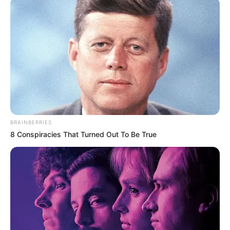
Financeiro está sendo pago no seu município? Conheça o direito!
IFA - O Incentivo Financeiro está
sendo pago no seu município?
Conheça o direito!
08:00
ACE
,
Incentivo Adicional
,
Notícia
BRAINBERRIES
8 Conspiracies That Turned Out To Be True
O
Incentivo Financeiro dos Agentes Comunitários de Saúde