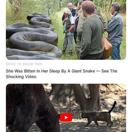
O artigo 3º da Portaria MS/GM nº 674,
de 03 de junho de 2003 -
Ministério da Saúde,
afirma que “
o incentivo adicional
representa uma décima terceira parcela
a ser paga para o
agente comunitário de saúde
”. Detalhe: diante do judiciário é
possível usar esta portaria para comprovar a finalidade para a qual
o Incentivo foi criado, mesmo ela tendo sido atualizada por outras.
Hoje, existe um vasto ordenamento jurídico apontando o direito dos
ACS/ACE.
GOOD TO KNOW THIS
She Was Bitten In Her Sleep By A Giant Snake — See The
Os ACE foram incorporados a esse direito, em junho de 2014, em
Shocking Video
virtude da "regulamentação" expressa pela Lei Federal nº 12.994,
que reafirmou o direito às duas categorias, ou seja, ACS e ACE.
-
-111
Aproximação das eleições nos municípios
Neste ano teremos eleições municipais, ou seja, prefeitos e
vereadores estarão concorrendo a reeleição. E nenhum dos