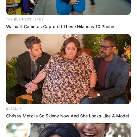
THE BUSINESS LEADS
Walmart Cameras Captured These Hilarious 10 Photos.
BUZZDAY
Chrissy Metz Is So Skinny Now And She Looks Like A Model