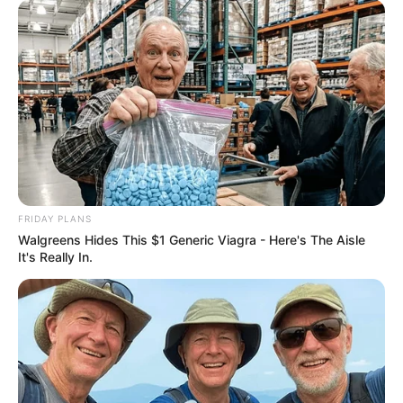
meio dos formulários de conato da página.
-
-pf
Receba notícias
direto no
celular
entrando nos nossos grupos.
Clique na opção preferida:
WhatsApp
,
|
Telegram
|
Facebook
ou
Inscreva-se no
canal
do
JASB no YouTube
FRIDAY PLANS
Walgreens Hides This $1 Generic Viagra - Here's The Aisle
It's Really In.