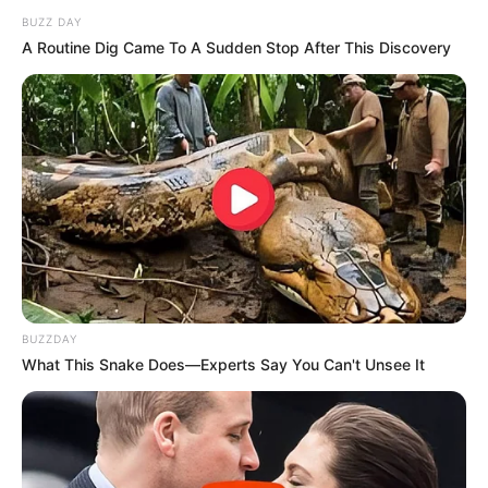
BUZZ DAY
A Routine Dig Came To A Sudden Stop After This Discovery
BUZZDAY
What This Snake Does—Experts Say You Can't Unsee It