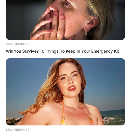
DESTAQUES DA SEMANA
Agente de Saúde é indiciada por falsificar
visitas que nunca aconteceram.
BRAINBERRIES
Will You Survive? 10 Things To Keep In Your Emergency Kit
Câmara dos Deputados: anuênios, triênios,
quinquênios, sexta-parte e licenças-prêmio
entram no debate.
FNARAS em Brasília: Senado pode
promulgar PEC 14 em semana de
mobilização.
Presidente Kennedy (ES) abre processo
seletivo para Agentes de Saúde e de
Combate às Endemias.
BRAINBERRIES