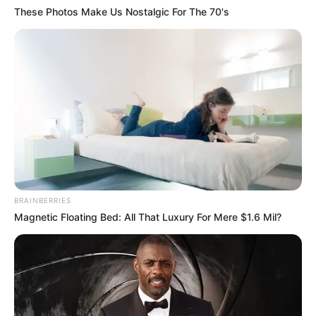
These Photos Make Us Nostalgic For The 70's
DIVERSAS
MATÉRIAS EM DESTAQUE NOS ÚLTIMOS 30 DIAS
Prefeitura realiza a maior entrega de
motocicletas aos Agentes de Saúde da
história...
Agente de Saúde é indiciada por
falsificar visitas que nunca aconteceram.
BRAINBERRIES
Magnetic Floating Bed: All That Luxury For Mere $1.6 Mil?
Terceiro lote da restituição do IR paga
R$ 4,61 bilhões para 2,7 milhões de
contribuintes.
MATÉRIAS EM DESTAQUES