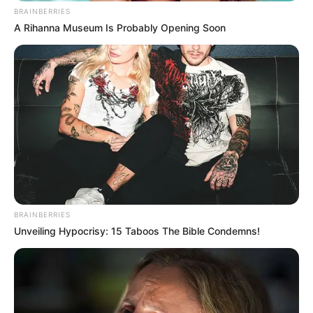
BRAINBERRIES
E-mail
*
A Rihanna Museum Is Probably Opening Soon
Mensagem
*
BUSCAR
BRAINBERRIES
Unveiling Hypocrisy: 15 Taboos The Bible Condemns!
DESTAQUES
FACEBOOK