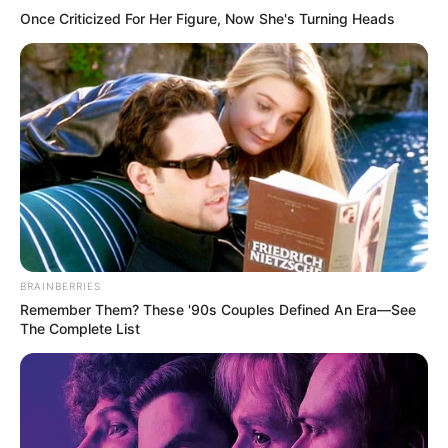
Once Criticized For Her Figure, Now She's Turning Heads
PEC 14: o que acontece com quinquênio,
triênio e sexta-parte na aposentadoria?
FNARAS convoca ACS e ACE para
promulgação da PEC 14 no Congresso
Nacional.
DESTAQUES DO MÊS
Prefeitura realiza a maior entrega de
BRAINBERRIES
motocicletas aos Agentes de Saúde da
Remember Them? These '90s Couples Defined An Era—See
história...
The Complete List
Agente de Saúde é indiciada por falsificar
visitas que nunca aconteceram.