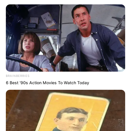
BRAINBERRIES
6 Best '90s Action Movies To Watch Today
HOME
Home
>
Brasil
>
Conasems
>
Ministério da Saúde
>
Notícia
>
Principais informações sobre a Primeira Reunião da CIT em 2025.