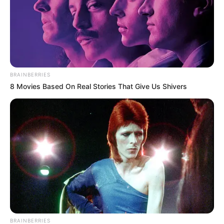
Terceiro lote da restituição do IR paga R$
4,61 bilhões para 2,7 milhões de
contribuintes.
Motos e bicicletas para ACS e ACE: veja o
passo a passo para conseguir o benefício.
BRAINBERRIES
8 Movies Based On Real Stories That Give Us Shivers
PLP 185 continua travado na Câmara dos
Deputados por erro em seu texto.
ACS e ACE: celetista, estatutário ou
contrato precário — entenda o que muda
no seu bolso e na sua carreira.
BRAINBERRIES