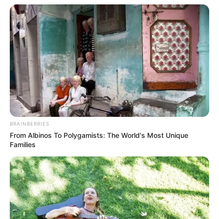
Repasse financeiro para a vacinação em 2025;
—
Inclusão da esporotricose humana na portaria de notificação
—
compulsória;
Diretrizes para a eliminação da Aids e do HIV como problemas
—
de saúde pública até 2030;
Guia para a Eliminação das Hepatites Virais no Brasil.
—
BRAINBERRIES
From Albinos To Polygamists: The World's Most Unique
Families