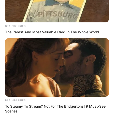
Principais informações sobre a
Primeira Reunião da CIT em 2025.
20:43
Brasil
,
Conasems
,
Ministério da Saúde
,
Notícia
BRAINBERRIES
The Rarest And Most Valuable Card In The Whole World
Primeira Reunião da CIT Define Estratégias Contra o
BRAINBERRIES
Câncer.
Foto/Reprodução/
Ministério da Saúde
.
—
To Steamy To Stream? Not For The Bridgertons! 9 Must-See
Scenes
Principais informações sobre a Primeira Reunião da CIT em