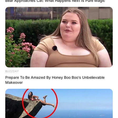
Bear Approaches Cat: What Happens Next Is Pure Magic
E-mail
*
Mensagem
*
BUZZDAY
Prepare To Be Amazed By Honey Boo Boo's Unbelievable
BUSCAR
Makeover
DESTAQUES