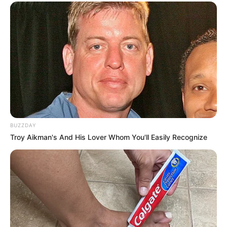
DIVERSAS
MATÉRIAS EM DESTAQUE NOS ÚLTIMOS 30 DIAS
Prefeitura realiza a maior entrega de
motocicletas aos Agentes de Saúde da
história...
Terceiro lote da restituição do IR paga
BUZZDAY
R$ 4,61 bilhões para 2,7 milhões de
Troy Aikman's And His Lover Whom You'll Easily Recognize
contribuintes.
Agente de Saúde é indiciada por
falsificar visitas que nunca aconteceram.
MATÉRIAS EM DESTAQUES