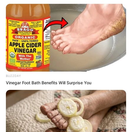
Pernambuco divulga Plano de Enfrentamento das Arboviroses
2025/2026
Governo de Pernambuco divulga
Plano de Enfrentamento das
Arboviroses 2025/2026
18:58
ACE
,
Notícia
,
Pernambuco
BUZZDAY
Vinegar Foot Bath Benefits Will Surprise You