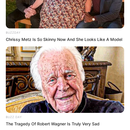
Agente de Saúde é indiciada por falsificar
visitas que nunca aconteceram.
Motos e bicicletas para ACS e ACE: veja o
BUZZDAY
passo a passo para conseguir o benefício.
Chrissy Metz Is So Skinny Now And She Looks Like A Model
Mais de 300 ACS e ACE recebem bicicletas
elétricas, barcos, celulares e aplicativo...
PEC 14 avança no Senado e cumpre
sessões de discussão; Aposentadoria
Especial...
BUZZ DAY
The Tragedy Of Robert Wagner Is Truly Very Sad