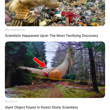
BRAINBERRIES
Scientists Happened Upon The Most Terrifying Discovery
BUZZDAY
Giant Object Found In Forest Stuns Scientists
Home
>
ACE
>
Notícia
>
Pernambuco
>
Governo de