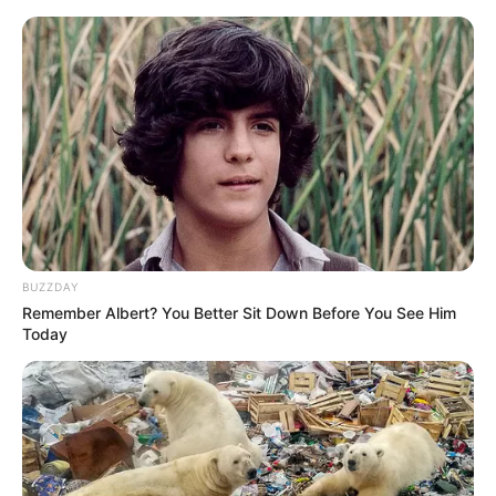
BUZZDAY
Remember Albert? You Better Sit Down Before You See Him
Today
HOME