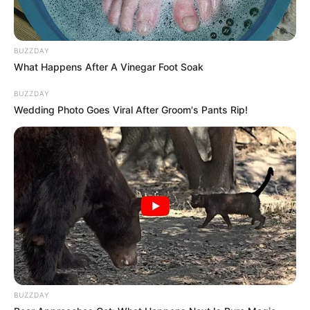
SHARE THIS
Share it
Tweet
BUZZDAY
Share it
Pin it
What Happens After A Vinegar Foot Soak
BUZZDAY
Wedding Photo Goes Viral After Groom's Pants Rip!
PUBLICAÇÕES RELACIONADAS
Pernambuco
FAÇA O SEU COMENTÁRIO AQUI!
FALE CONOSCO
BUZZDAY
Nome