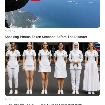
FACEBOOK
DESTAQUES DA SEMANA
Agente de Saúde é indiciada por falsificar
BUZZDAY
visitas que nunca aconteceram.
Shocking Photos Taken Seconds Before The Disaster
Motos e bicicletas para ACS e ACE: veja o
passo a passo para conseguir o benefício.
Câmara dos Deputados: anuênios, triênios,
quinquênios, sexta-parte e licenças-prêmio
entram no debate.
O que é que os diretores da CONACS foram
BUZZ DAY
fazer na Argentina, durante mobilização em
Everyone Picked #3... Until Nurses Explained Why