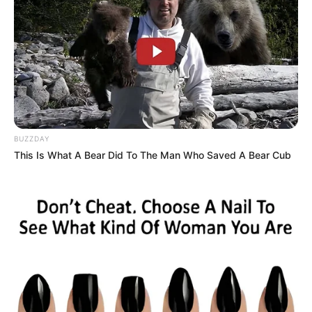
Em 2024, Pernambuco enfrentou o desafio de lidar com a Febre do
Oropouche, uma doença até então inédita no estado. Com casos
registrados a partir de maio, essa arbovirose, transmitida pelo
mosquito Culicoides paraensis (maruim), trouxe preocupações
adicionais, como a confirmação de transmissão vertical e perdas
gestacionais.
Orientações para vigilância da Febre do Oropouche
BUZZDAY
O Plano de Enfrentamento inclui um capítulo específico dedicado à
This Is What A Bear Did To The Man Who Saved A Bear Cub
vigilância e monitoramento da Febre do Oropouche. A doença já foi
identificada em 31 municípios de Pernambuco, espalhados pelas
regiões da Zona da Mata, Agreste e Região Metropolitana.
-
-109
Estratégias integradas de combate
O enfrentamento das arboviroses exige ações integradas, como
controle do vetor, manejo clínico eficiente e mobilização da
população. O Plano detalha o perfil epidemiológico das doenças,