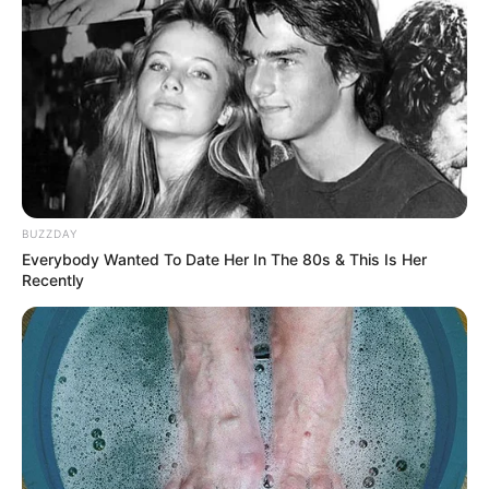
Presidente Kennedy (ES) abre processo
seletivo para Agentes de Saúde e de
Combate às Endemias.
30 horas: parecer da Comissão de Finanças
se posicionou sobre redução da jornada de
40 para 30 horas.
DESTAQUES DO MÊS
BUZZDAY
Prefeitura realiza a maior entrega de
Everybody Wanted To Date Her In The 80s & This Is Her
motocicletas aos Agentes de Saúde da
Recently
história...
Agente de Saúde é indiciada por falsificar
visitas que nunca aconteceram.
Terceiro lote da restituição do IR paga R$
4,61 bilhões para 2,7 milhões de