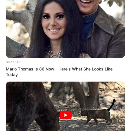
MATÉRIAS EM DESTAQUE NOS ÚLTIMOS 30 DIAS
Prefeitura realiza a maior entrega de
motocicletas aos Agentes de Saúde da
história...
Agente de Saúde é indiciada por
falsificar visitas que nunca aconteceram.
BUZZDAY
Marlo Thomas Is 86 Now - Here's What She Looks Like
Today
Terceiro lote da restituição do IR paga
R$ 4,61 bilhões para 2,7 milhões de
contribuintes.
MATÉRIAS EM DESTAQUES
Agente de Saúde é indiciada por
falsificar visitas que nunca aconteceram.