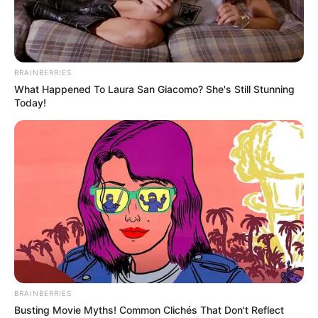
+
ACS/ACE: Saiba como levar vantagens com a Progressão
Funcional
.
+
Contratação de ACS e ACE: MPPB Investiga Prefeituras
denunciadas
.
BRAINBERRIES
What Happened To Laura San Giacomo? She's Still Stunning
Fonte: JASB com informações da Prefeitura de Conceição.
Today!
Edição Geral: JASB.
Publicação:
JASB - Jornal dos Agentes de Saúde do Brasil
-
www.jasb.com.br.
Receba notícias
direto no
celular
entrando nos nossos grupos.
Clique na opção preferida:
WhatsApp
,
|
Telegram
|
Facebook
ou
Inscreva-se no
canal
do
JASB no YouTube
SHARE THIS
Share it
Tweet
BRAINBERRIES
Busting Movie Myths! Common Clichés That Don't Reflect
Share it
Pin it