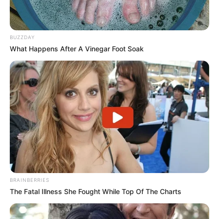
contribuintes.
Motos e bicicletas para ACS e ACE: veja o
BUZZDAY
passo a passo para conseguir o benefício.
What Happens After A Vinegar Foot Soak
PLP 185 continua travado na Câmara dos
Deputados por erro em seu texto.
ACS e ACE: celetista, estatutário ou
contrato precário — entenda o que muda
no seu bolso e na sua carreira.
BRAINBERRIES
The Fatal Illness She Fought While Top Of The Charts
DIVERSAS