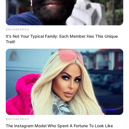
BRAINBERRIES
It's Not Your Typical Family: Each Member Has This Unique
Trait!
BRAINBERRIES
The Instagram Model Who Spent A Fortune To Look Like
Home
>
Incentivo Adicional
>
Notícia
>
Paraíba
>
Prefeitura
>