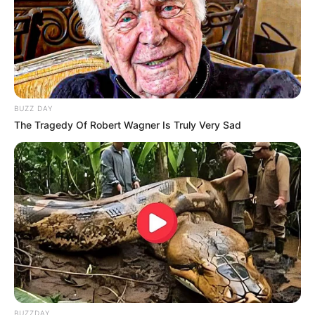
Mensagem
*
BUZZ DAY
The Tragedy Of Robert Wagner Is Truly Very Sad
BUSCAR
DESTAQUES
FACEBOOK
BUZZDAY