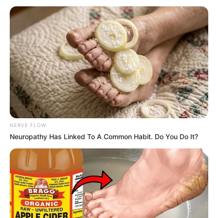
Mais Saúde com Agente: Lista do RESULTADO FINAL das
inscrições.
Publicado
no
JASB
em
24
.setembro
.2024
.
Grupo Mais Saúde com Agente
| A UFRGS publicou a lista com o
resultado final das inscrições dos Cursos Técnicos do programa
Mais Saúde com Agente.
-
NERVE FLOW
Neuropathy Has Linked To A Common Habit. Do You Do It?