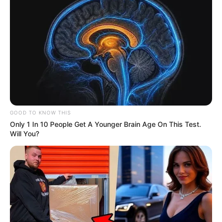
62576 ACS Idejane da Cruz Novais Miosso ***.752.898-** APTO ao
Curso
62577 ACE Idelania Mendes Marques Ramos ***.021.152-** APTO
ao Curso
62578 ACS Idelbrando Eduardo Pereira Simplicio ***.719.534-**
APTO ao Curso
62579 ACE Idelbrando Fontoura dos Santos ***.367.855-** APTO
ao Curso
62580 ACS Idelbrando Kennede Passos ***.109.195-** APTO ao
Curso
GOOD TO KNOW THIS
62581 ACS Idelca Maria Menin ***.707.880-** APTO ao Curso
Only 1 In 10 People Get A Younger Brain Age On This Test.
62582 ACS Idelfina Rabelo da Silva ***.668.282-** APTO ao Curso
Will You?
62583 ACE Idelfonso Moura Souza ***.229.202-** APTO ao Curso
62584 ACS Idelman Pinheiro da Costa Mesquita ***.013.702-**
APTO ao Curso
62585 ACS Idelmo de Souza Lima ***.560.222-** APTO ao Curso
62586 ACS Idelmo Rodrigues Barros ***.610.139-** NÃO Apto
62587 ACS Idelsandro Pinheiro de Sousa ***.873.183-** APTO ao
Curso
62588 ACS Idelson Santana da Silva ***.919.241-** APTO ao Curso