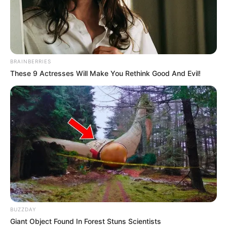
Mais Saúde com Agente: Lista do
RESULTADO FINAL das inscrições -
I.
BRAINBERRIES
23:24
Curso Técnico
These 9 Actresses Will Make You Rethink Good And Evil!
Publicada a Lista Final dos Classificados no Programa
BUZZDAY
Mais Saúde com Agente.
—
Foto/Reprodução
.
Giant Object Found In Forest Stuns Scientists