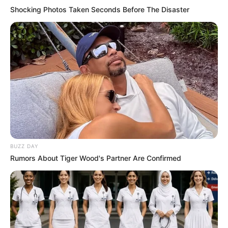
Curso
Shocking Photos Taken Seconds Before The Disaster
62384 ACE Iara Benedita do Carmo Lisboa ***.764.426-** APTO ao
Curso
62385 ACE Iara Boa Morte Nascimento ***.769.805-** APTO ao
Curso
62386 ACE Iara Campos Ribeiro ***.053.193-** APTO ao Curso
62387 ACS Iara Cardoso ***.980.419-** APTO ao Curso
62388 ACE Iara Carla Lopes Figueiroa ***.579.711-** APTO ao
Curso
62389 ACS Iara Cinthia Mendes Santos ***.523.534-** APTO ao
Curso
62390 ACS Iara Cordeiro de Lucena ***.719.954-** APTO ao Curso
62391 ACS Iara Correia Serafim ***.668.108-** APTO ao Curso
BUZZ DAY
62392 ACS Iara Cortonezi ***.835.799-** APTO ao Curso
Rumors About Tiger Wood's Partner Are Confirmed
62393 ACS Iara Cristina da Silva ***.209.397-** APTO ao Curso
62394 ACS Iara Cristina da Silva ***.525.911-** APTO ao Curso
62395 ACS Iara Cristina da Silva Santana ***.573.494-** APTO ao
Curso
62396 ACS Iara Cristina Gondim Soares ***.065.321-** APTO ao
Curso