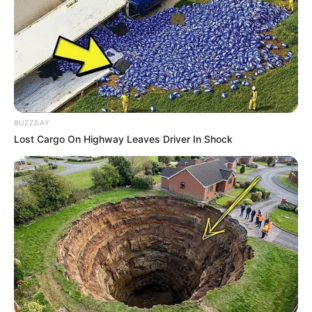
-
BUZZDAY
62479 ACE Iarly Santos Lima ***.384.192-** APTO ao Curso
Lost Cargo On Highway Leaves Driver In Shock
62480 ACS Iasmim Bernardino e Mendonca ***.619.886-** APTO ao
Curso
62481 ACE Iasmim de Oliveira Leite de sousa ***.829.232-** APTO
ao Curso
62482 ACS Iasmim Fajardo Goes da Silva ***.938.777-** APTO ao
Curso
62483 ACS Iasmim Fernanda Biazus Fiorini ***.024.010-** APTO ao
Curso
62484 ACS Iasmim Ferreira da Silva ***.171.107-** APTO ao Curso
62485 ACS Iasmim Fonseca Martins ***.913.616-** APTO ao Curso
62486 ACS Iasmim Joice Andrade Matos ***.555.802-** APTO ao