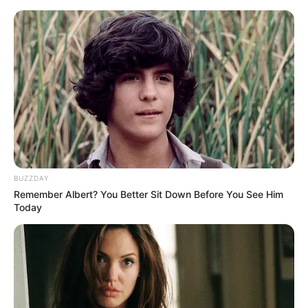
BUZZDAY
Remember Albert? You Better Sit Down Before You See Him
Today
HOME
Home
>
Curso Técnico
>
Mais Saúde com Agente: Lista do
RESULTADO FINAL das inscrições - I.