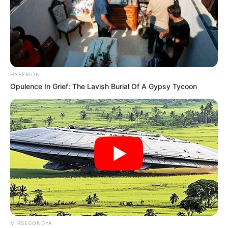
Curso
62441 ACS Iara Nascimento Bonfim ***.327.943-** APTO ao Curso
62442 ACE Iara Oliveira Costa ***.405.306-** APTO ao Curso
62443 ACS Iara Patricia Zech Marschner ***.122.069-** APTO ao
Curso
-
HABERION
Opulence In Grief: The Lavish Burial Of A Gypsy Tycoon
MIRSEGONDYA