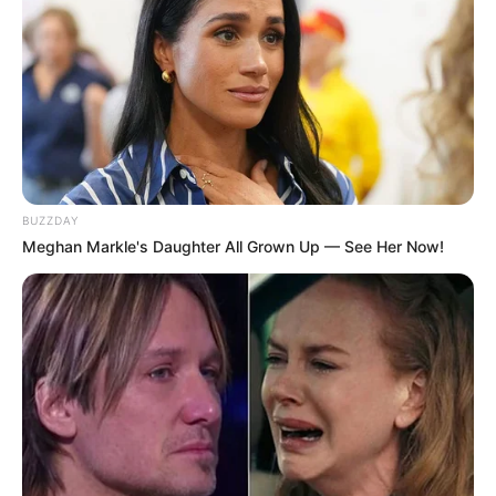
62308 ACS Iago Gouveia Alves ***.751.794-** APTO ao Curso
62309 ACS Iago Henrique de Paula Lima ***.465.048-** APTO ao
Curso
62310 ACS Iago Lima Cunha ***.635.915-** APTO ao Curso
62311 ACS Iago Lobato ***.120.928-** APTO ao Curso
-
BUZZDAY
Meghan Markle's Daughter All Grown Up — See Her Now!