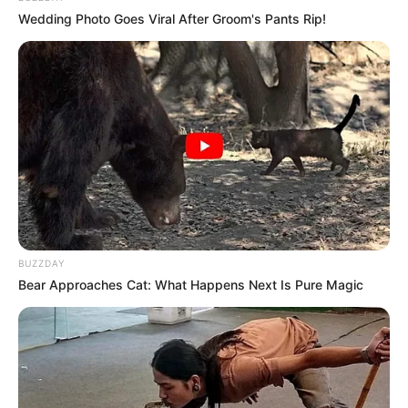
62368 ACE Iara Adelia Jesus do Nascimento Bonfim ***.864.585-**
Wedding Photo Goes Viral After Groom's Pants Rip!
APTO ao Curso
62369 ACS Iara Almeida da Silva ***.947.964-** APTO ao Curso
62370 ACS Iara Almeida Martins ***.771.586-** APTO ao Curso
62371 ACE Iara Alves Parreira ***.179.396-** APTO ao Curso
62372 ACS Iara Aparecida Costa Bernardes ***.796.355-** APTO ao
Curso
-
BUZZDAY
Bear Approaches Cat: What Happens Next Is Pure Magic