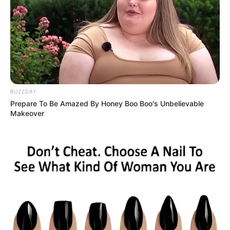
62325 ACS Ialara Ondina Santiago da Rocha ***.021.286-** APTO
ao Curso
62326 ACS Ialison Severo de Melo ***.997.024-** APTO ao Curso
62327 ACS Iam Ferreira Santos ***.523.406-** APTO ao Curso
62328 ACS Iamam Jeronimo de Souza Barroso ***.398.742-**
APTO ao Curso
62329 ACE Iamara Altina do Carmo Barbosa ***.250.008-** APTO
ao Curso
BUZZDAY
62330 ACS Iamara Santos da Silva ***.682.502-** APTO ao Curso
Prepare To Be Amazed By Honey Boo Boo's Unbelievable
62331 ACE Iamarc Audrin Avelino de Souza Costa ***.297.145-**
Makeover
APTO ao Curso
62332 ACS Ian Cardoso de Araujo ***.731.073-** APTO ao Curso
62333 ACE Ian Guilherme de Souza Sobral ***.697.615-** APTO ao
Curso
62334 ACE Ian Marcos de Oliveira Lima ***.737.116-** APTO ao
Curso
62335 ACS Ian Mariano dos Santos ***.989.389-** APTO ao Curso
62336 ACE Ian Silva de Oliveira ***.737.275-** APTO ao Curso
62337 ACS Ian Tavares Silva ***.584.785-** APTO ao Curso
62338 ACS Ian Vitor Avila Apolinario ***.787.716-** APTO ao Curso