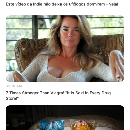
Este vídeo da Índia não deixa os ufólogos dormirem – veja!
-
62444 ACS Iara Paula Teodoro da Silveira ***.246.136-** APTO ao
Curso
62445 ACS Iara Pereira da Silva ***.424.151-** APTO ao Curso
62446 ACS Iara Pereira de Matos ***.040.035-** APTO ao Curso
62447 ACS Iara Pereira de Moura ***.517.835-** APTO ao Curso
62448 ACS Iara Pereira de Santana ***.417.548-** APTO ao Curso
62449 ACE Iara Pereira dos Santos ***.435.386-** APTO ao Curso
62450 ACS Iara Pereira Sena ***.900.127-** APTO ao Curso
62451 ACS Iara Pereira Silva ***.267.036-** APTO ao Curso
62452 ACS Iara Priscila Lang Vieira ***.568.039-** APTO ao Curso
BOOSTARO
62453 ACE Iara Ramos Jordão ***.513.146-** APTO ao Curso
7 Times Stronger Than Viagra! "It Is Sold In Every Drug
62454 ACS Iara Regina da Silva ***.986.800-** APTO ao Curso
Store!"
62455 ACS Iara Regina de Oliveira Colares ***.471.398-** APTO ao
Curso
62456 ACS Iara Regina Xavier Alves ***.322.678-** APTO ao Curso
62457 ACS Iara Ribeiro Martins ***.833.063-** APTO ao Curso
62458 ACS Iara Roque Aleixo ***.642.354-** NÃO Apto