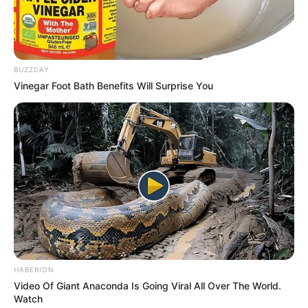
BUZZDAY
Vinegar Foot Bath Benefits Will Surprise You
-
A lista com os participantes da 2ª turma
Os Agentes participantes do processo seletivo precisam fazer a
checagem de seus dados na lista publicada pelos organizadores
dos cursos técnicos.
ACESSE A LITA COMPLETA DOS CLASSIFICADOS NO SAÚDE
COM AGENTE
Conforme a primeira letra do nome. Basta clicar sobre a letra:
A
-
B
-
C
-
D
-
E
-
F
-
G
-
H
-
I
-
J
-
K
-
L
-
M
-
N
-
O
-
P
-
Q
-
R
-
S
-
HABERION
T
-
U
-
V
-
W
-
X
-
Y
-
Z
Video Of Giant Anaconda Is Going Viral All Over The World.
Watch
Para facilitar o acesso, sem ter que baixar o PDF com as 3.167