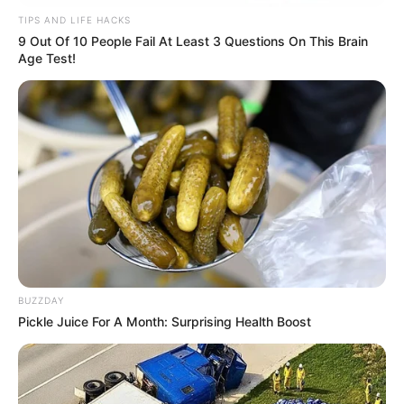
Curso
TIPS AND LIFE HACKS
62473 ACS Iara Torres Lima Cavalcante ***.000.124-** APTO ao
9 Out Of 10 People Fail At Least 3 Questions On This Brain
Curso
Age Test!
62474 ACS Iara Vicente Lima ***.358.027-** APTO ao Curso
62475 ACS Iara Vilaca Ricardo Santos ***.612.828-** APTO ao
Curso
62476 ACS Iarea Silva da Costa ***.219.605-** APTO ao Curso
62477 ACS Iaria Quintino Costa da Silva ***.593.293-** APTO ao
Curso
62478 ACS Iarley Soares da Silva ***.482.688-** APTO ao Curso
-
BUZZDAY
Pickle Juice For A Month: Surprising Health Boost