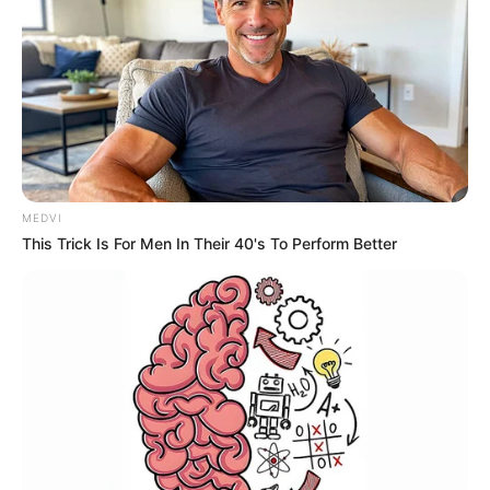
-
Investigações preliminares da Polícia Civil
As investigações preliminares conduzidas pela Polícia Civil
revelaram essas perturbadoras alegações, levando o delegado
Fábio Daré, do 6º DP da capital, a determinar a prisão imediata,
ainda que temporária, dos proprietários da instituição.
MEDVI
This Trick Is For Men In Their 40's To Perform Better
Quando o caso veio à tona
O caso veio à tona quando uma ex-funcionária, indignada com a
situação, registrou em vídeo alguns desses atos de maus-tratos e
buscou os pais das crianças para informá-los. Posteriormente, os
pais decidiram procurar a delegacia.
A escola está sediada na região do Cambuci, zona sul de São
Paulo.