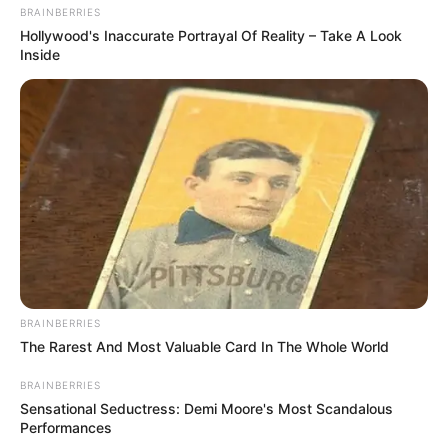
BRAINBERRIES
Hollywood's Inaccurate Portrayal Of Reality – Take A Look
Inside
-
Bicicletas elétricas
BRAINBERRIES
The Rarest And Most Valuable Card In The Whole World
Os ciclomotores são veículos de duas a três rodas com motor de
BRAINBERRIES
até 50 centímetros cúbicos e velocidade de até 50km por hora. Por
Sensational Seductress: Demi Moore's Most Scandalous
sua vez, as bicicletas elétricas não são consideradas ciclomotores,
Performances
visto que possuem duas rodas e não são semelhantes às