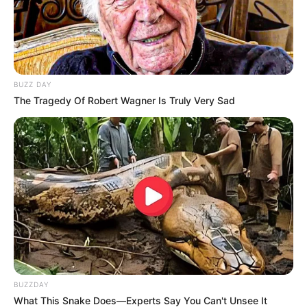
código de marca, modelo ou versão para registro e licenciamento
diante dos órgãos de trânsito dos estados, os donos terão um
prazo para regularizá-los.
Créditos: TV Foco.
BUZZ DAY
The Tragedy Of Robert Wagner Is Truly Very Sad
Conheça 6 mitos e verdades sobre o uso de chupetas em
bebês
BUZZDAY
What This Snake Does—Experts Say You Can't Unsee It