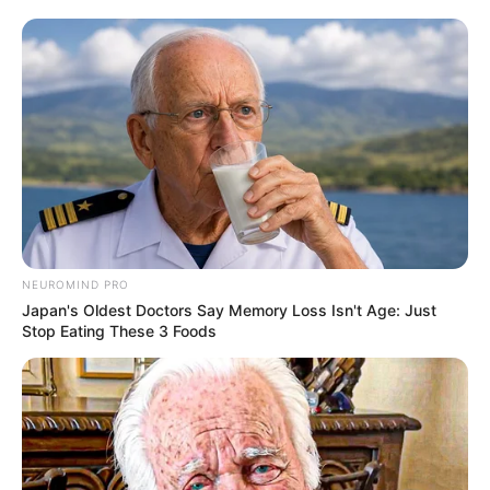
NEUROMIND PRO
Japan's Oldest Doctors Say Memory Loss Isn't Age: Just
Stop Eating These 3 Foods
-
Quando a nova lei de trânsito passa a valer?
A nova resolução tem vigor a partir do dia (01) de julho de 2023.
Em casos de veículos que começaram a circular e não possuem o