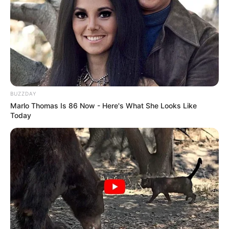
-
BUZZDAY
Marlo Thomas Is 86 Now - Here's What She Looks Like
Today
-
Benefícios
e riscos do uso da chupeta