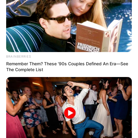
atentos
Mudança na lei de trânsito afeta
motociclistas; donos de algumas
motos precisam ficar atentos
12:00
Brasil
,
Brasília
,
Notícia
BRAINBERRIES
Remember Them? These '90s Couples Defined An Era—See
The Complete List
A nova resolução, que estabelece quais as diferenças entre