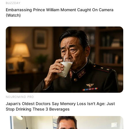
BUZZDAY
Uma escola particular infantil em São Paulo está enfrentando sérias
Embarrassing Prince William Moment Caught On Camera
denúncias de maus-tratos contra crianças, que incluem práticas
(Watch)
como “castigos” em salas escuras, gritos, humilhações e até
mesmo privação de alimentação.
-
NEUROMIND PRO
Japan's Oldest Doctors Say Memory Loss Isn't Age: Just
Stop Drinking These 3 Beverages