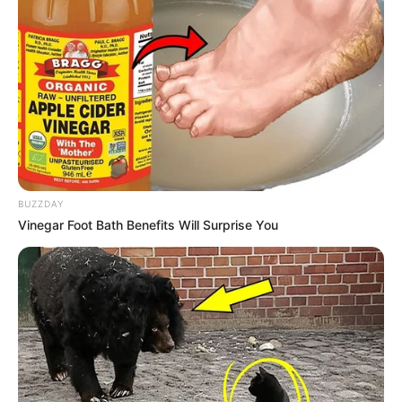
Qualquer tipo de uso pode interferir na formação do
sistema estomatognático.
—
Imagem/
Freepik.
Uso por muito tempo
O problema é quando estes mecanismos são usados por muito
tempo e depois que essa fase de transição já passou. Aí sim
aumenta o risco de má-oclusão dentária e outros problemas orais e
respiratórios. Independente do que os pais decidirem, a
dependência de ambos pode ser um sinal de que algo está
BUZZDAY
afetando o psicológico da criança. É preciso avaliar se o hábito não
Vinegar Foot Bath Benefits Will Surprise You
está substituindo o contato mais próximo com a a família e outras
questões emocionais.
-