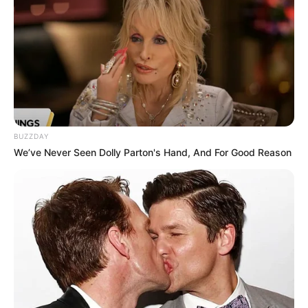
BUZZDAY
We’ve Never Seen Dolly Parton's Hand, And For Good Reason
Estudos internacionais mostram que o uso prolongado é
associado a problemas dentais.
—
Imagem/
Freepik.
“Se ainda há dificuldades como pega incorreta, dor e lesões nos
mamilos e o bebê não ganha peso, a chupeta pode piorar essa
situação”, aponta Kelly Oliveira, pediatra pela Universidade de São