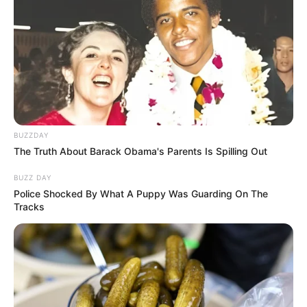
BUZZDAY
The Truth About Barack Obama's Parents Is Spilling Out
BUZZ DAY
Police Shocked By What A Puppy Was Guarding On The
-
Tracks
Alimentação
não
apropriada
A falta de alimentação adequada também era uma preocupação
constante. “Algumas mães relataram que seus filhos chegavam em
casa famintos, mas nunca suspeitaram de algo tão grave.”