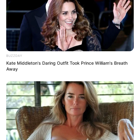
BUZZDAY
Kate Middleton's Daring Outfit Took Prince William's Breath
Away
-
Alerta da
Sociedade Brasileira de Pediatria
A Sociedade Brasileira de Pediatria alerta em sua diretriz, contudo,
que qualquer tipo de uso pode interferir na formação do sistema
estomatognático, conjunto de músculos que comanda fala,
deglutição e respiração, especialmente quando associado ao
desmame, pois o aleitamento é uma etapa fundamental para o
desenvolvimento da região.