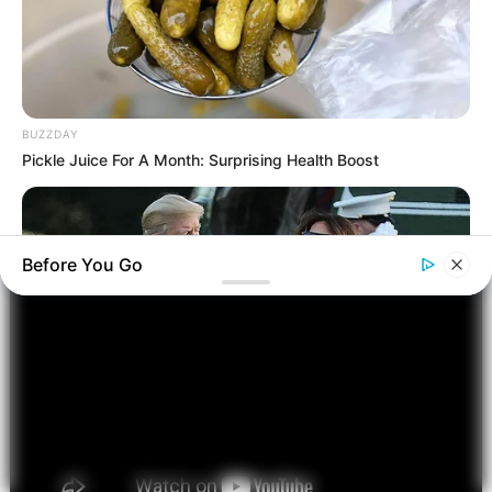
Até o momento, a polícia já ouviu depoimentos de 14 pessoas,
incluindo mães e professoras, como parte das diligências em curso.
Assista ao vídeo produzido pelo SBT News
:
BUZZDAY
Pickle Juice For A Month: Surprising Health Boost
Before You Go
INSTANTHUB
Melania Trump Moments We Can't Believe Were Caught On