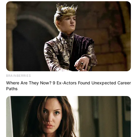
motocicletas, motonetas e ciclomotores.
BRAINBERRIES
Where Are They Now? 9 Ex-Actors Found Unexpected Career
Paths
Bicicletas elétricas
.
—
Imagem/
Reprodução/Redes Sociais.