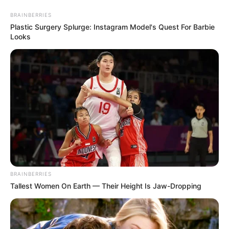
BRAINBERRIES
Plastic Surgery Splurge: Instagram Model's Quest For Barbie
Looks
BRAINBERRIES
HOME
Tallest Women On Earth — Their Height Is Jaw-Dropping
Home
>
Brasil
>
Brasília
>
Notícia
>
Mudança na lei de trânsito
afeta motociclistas; donos de algumas motos precisam ficar