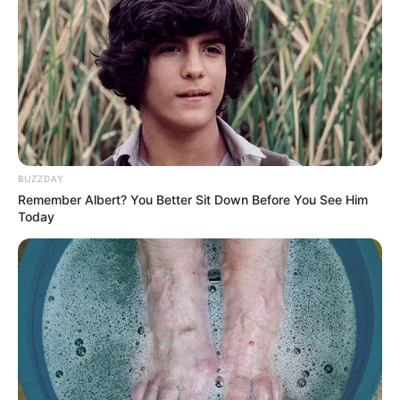
Chupeta pode atrapalhar a amamentação?
Parcialmente verdade. Em sua diretriz sobre o assunto, a
Sociedade Brasileira de Pediatria confirma a relação, embora
destaque que as evidências sobre o assunto são conflitantes.
“Sabemos que ela pode atrapalhar e que, por outro lado, quanto
mais estabelecida a amamentação, menos a criança precisará da
chupeta”, comenta Santiago.
-
BUZZDAY
Remember Albert? You Better Sit Down Before You See Him
Today