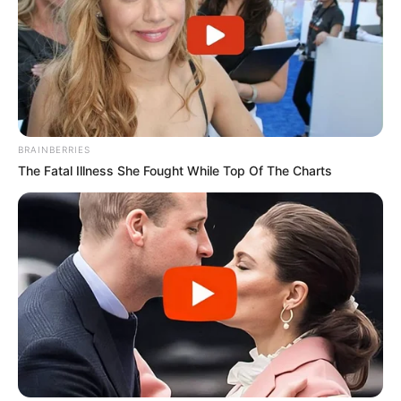
BRAINBERRIES
The Fatal Illness She Fought While Top Of The Charts
Escola enfrenta
sérias denúncias de maus-tratos contra
crianças.
—
Imagem/Reprodução
.
Publicado
no
JASB
em
25
.junho
.2023.