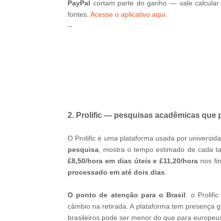
PayPal
cortam parte do ganho — vale calcular a
fontes.
Acesse o aplicativo aqui
.
--
-ad52
2. Prolific — pesquisas acadêmicas que
O Prolific é uma plataforma usada por universi
pesquisa
, mostra o tempo estimado de cada tar
£8,50/hora em dias úteis e £11,20/hora
nos fi
processado em até dois dias
.
O ponto de atenção para o Brasil
: o Prolifi
câmbio na retirada. A plataforma tem presença 
brasileiros pode ser menor do que para europe