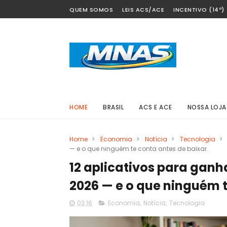
QUEM SOMOS
LEIS ACS/ACE
INCENTIVO (14º)
HOME
BRASIL
ACS E ACE
NOSSA LOJA
Home
>
Economia
>
Notícia
>
Tecnologia
>
— e o que ninguém te conta antes de baixar.
12 aplicativos para gan
2026 — e o que ninguém t
03:16
Economia
,
Notícia
,
Tecnologia