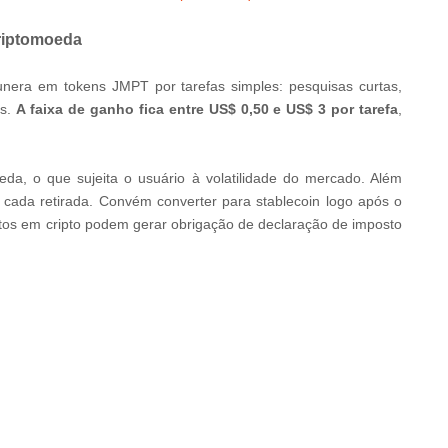
riptomoeda
ra em tokens JMPT por tarefas simples: pesquisas curtas,
es.
A faixa de ganho fica entre US$ 0,50 e US$ 3 por tarefa
,
da, o que sujeita o usuário à volatilidade do mercado. Além
cada retirada. Convém converter para stablecoin logo após o
ntos em cripto podem gerar obrigação de declaração de imposto