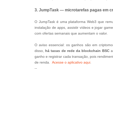
3. JumpTask — microtarefas pagas em c
O JumpTask é uma plataforma Web3 que remune
instalação de apps, assistir vídeos e jogar gam
com ofertas semanais que aumentam o valor.
O aviso essencial: os ganhos são em criptomoe
disso,
há taxas de rede da blockchain BSC
a 
ganho e registrar cada transação, pois rendime
de renda.
Acesse o aplicativo aqui
.
--