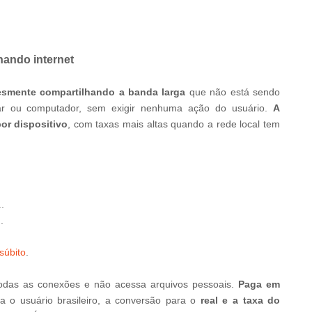
hando internet
esmente compartilhando a banda larga
que não está sendo
ar ou computador, sem exigir nenhuma ação do usuário.
A
por dispositivo
, com taxas mais altas quando a rede local tem
..
..
súbito
.
 todas as conexões e não acessa arquivos pessoais.
Paga em
ra o usuário brasileiro, a conversão para o
real e a taxa do