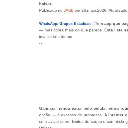
baixar.
Publicado
no
JASB
em
26.maio.2026.
Atualizad
|
Tem app que pag
WhatsApp: Grupos Estaduais
— mas cobra mais do que parece.
Esta lista 
investir seu tempo.
--
-ad3
Garimpar renda extra pelo celular virou rot
opção — é excesso de promessa.
A internet e
sem avisar sobre limites de saque e sem disting
Unidos.