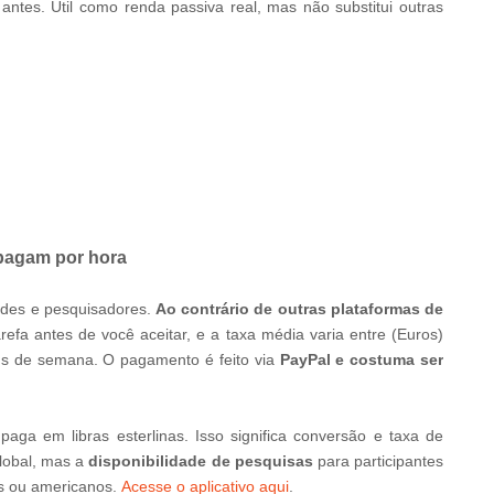
ntes. Útil como renda passiva real, mas não substitui outras
 pagam por hora
dades e pesquisadores.
Ao contrário de outras plataformas de
efa antes de você aceitar, e a taxa média varia entre (Euros)
ns de semana. O pagamento é feito via
PayPal e costuma ser
c paga em libras esterlinas. Isso significa conversão e taxa de
global, mas a
disponibilidade de pesquisas
para participantes
us ou americanos.
Acesse o aplicativo aqui
.