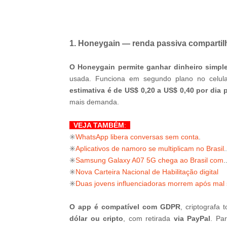
-ad4
1. Honeygain — renda passiva compartil
O Honeygain permite ganhar dinheiro simpl
usada. Funciona em segundo plano no celul
estimativa é de US$ 0,20 a US$ 0,40 por dia 
mais demanda.
VEJA TAMBÉM
:
✳️
WhatsApp libera conversas sem conta
.
✳️
Aplicativos de namoro se multiplicam no Brasil
.
✳️
Samsung Galaxy A07 5G chega ao Brasil com
.
✳️
Nova Carteira Nacional de Habilitação digital
✳️
Duas jovens influenciadoras morrem após mal 
O app é compatível com GDPR
, criptografa
dólar ou cripto
, com retirada
via PayPal
. Pa