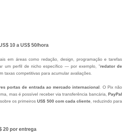
 US$ 10 a US$ 50/hora
obais em áreas como redação, design, programação e tarefas
iar um perfil de nicho específico — por exemplo, "
redator de
m taxas competitivas para acumular avaliações.
res portas de entrada ao mercado internacional
. O Pix não
ma, mas é possível receber via transferência bancária,
PayPal
 sobre os primeiros
US$ 500 com cada cliente
, reduzindo para
$ 20 por entrega