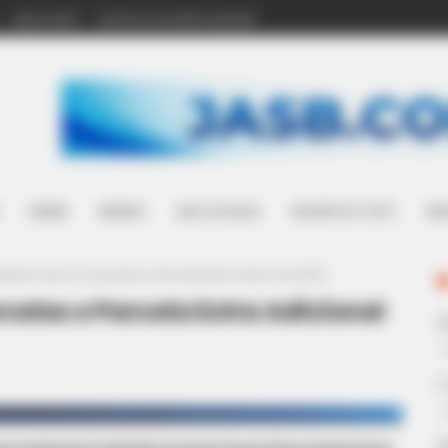
WHATSAPP
POLÍTICA DE PRIVACIDADE
SAÚDE
MUNDO
LEIS ACS/ACE
INCENTIVO (14º)
WH
atório das 12ª parcelas e Parcela Extra Adicional (IFA).
rcelas e Parcela Extra Adicional
E