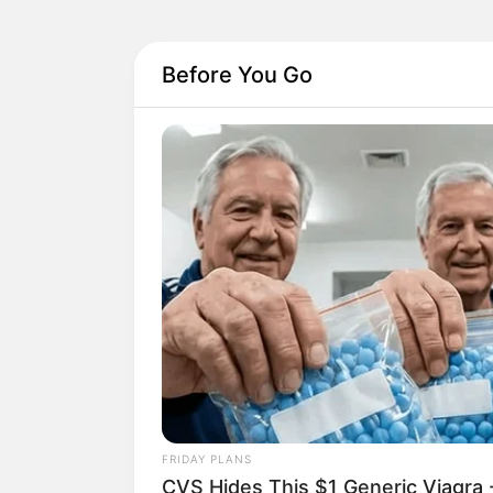
-ad3
Before You Go
Confira o Relatório Completo
:
FRIDAY PLANS
CVS Hides This $1 Generic Viagra -