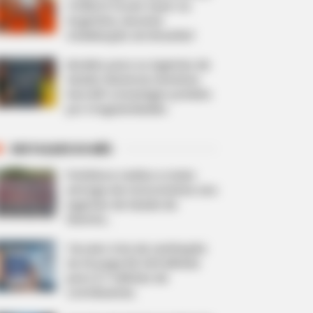
CONACS foram fazer na
Argentina, durante
mobilização em Brasília?
Modelo para os Agentes de
Saúde: Denúncia anônima
leva MP a investigar prefeito
por irregularidades.
DESTAQUES DO MÊS
Prefeitura realiza a maior
entrega de motocicletas aos
Agentes de Saúde da
história...
Terceiro lote da restituição
do IR paga R$ 4,61 bilhões
para 2,7 milhões de
contribuintes.