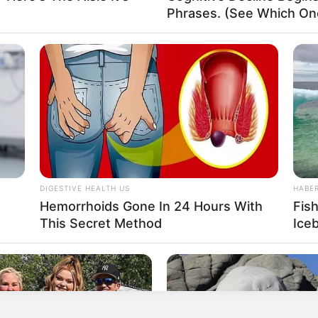
Phrases. (See Which On
DIGESTIVE HEALTH US
HABE
Hemorrhoids Gone In 24 Hours With
Fis
This Secret Method
Ice