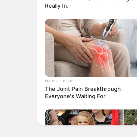
Really In.
PAINFREE DEVICE
The Joint Pain Breakthrough
Everyone's Waiting For
--