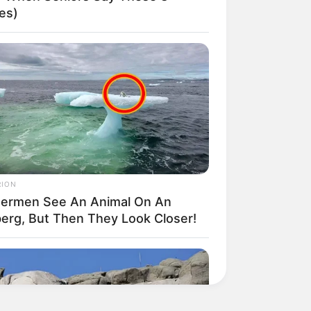
es)
RION
hermen See An Animal On An
berg, But Then They Look Closer!