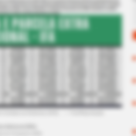
e Combate às Endemias (ACE).
—
Foto/Reprodução
.
ra Adicional (IFA).
do
em 23
.
janeiro.2026.