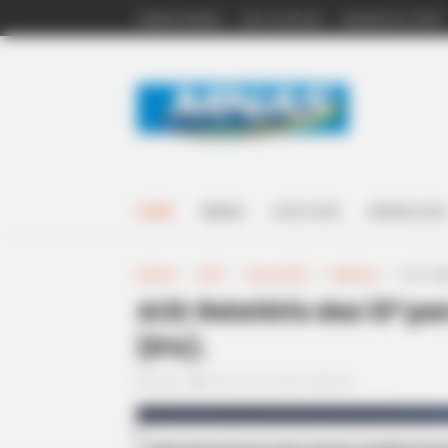
QUEM SOMOS
LEIS ACS/ACE
INCENTIVO (14º)
HOME
BRASIL
ACS E ACE
NOSSA LOJA
Home
>
ACE
>
Acs e ACE
>
Notícia
>
ACE: Rel
ACE: Relatório das 12ª pa
(IFA).
11:00
ACE
,
Acs e ACE
,
Notícia