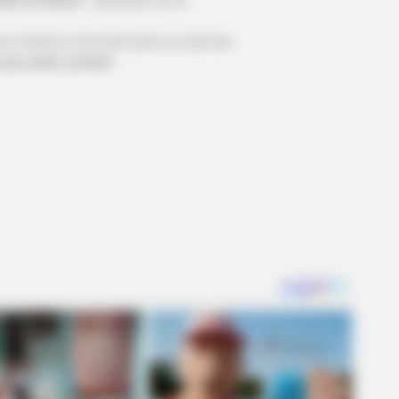
BUZZ DAY
BUZZ 
ra continuar marcando ponto na vida das
d
What This Snake Does—Experts Say
Mal
uas redes sociais!
You Can't Unsee It
Sig
RADAR MEDIA
Suddenly, The Lawn Sha
Bursts Open