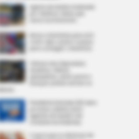
Agente de Saúde é indiciada
por falsificar visitas que
nunca aconteceram.
Motos e bicicletas para ACS
e ACE: veja o passo a passo
para conseguir o benefício.
Câmara dos Deputados:
anuênios, triênios,
quinquênios, sexta-parte e
licenças-prêmio entram no
ebate.
Presidente Kennedy (ES) abre
processo seletivo para
Agentes de Saúde e de
Combate às Endemias.
O que é que os diretores da