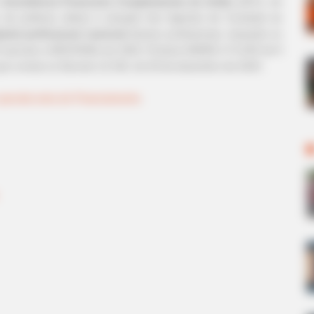
à
Assistência Financeira Complementar da União
(AFC), do
o de políticas afetas à atuação dos Agentes de Combate às
larial profissional nacional
desses profissionais, baseado no
parcela e ADICIONAL de 2025, Portaria GM/MS nº 6.530 de 9
que consta no Decreto 12.342, de 30 de dezembro de 2024.
 parcela extra do Financiamento
.