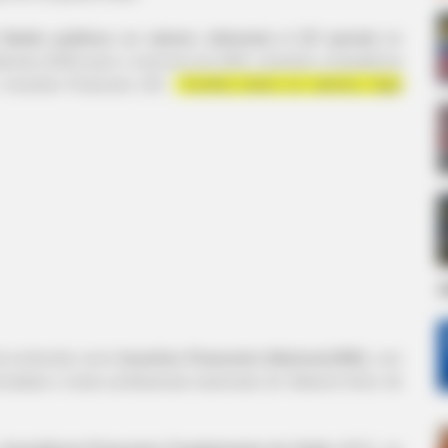
 Saúde publicou os valores referentes à 12ª parcela
do
ias (ACE) para o exercício de 2025, incluindo a Assistência
ncentivo Financeiro (IF).
Confira todos os valores, logo
d
nal conhecida como
Incentivo Financeiro Adicional (IFA)
, com
vinculadas a esses profissionais essenciais do Sistema Único de