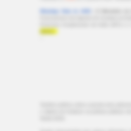
|
O Ministério da
WhatsApp: Rede do JASB
Financiamento dos Agentes de Combate às Endem
Financeira Complementar da União (AFC) e o I
abaixo.
--
-ad3
Também publicou sobre a parcela extra adicio
o objetivo de fortalecer as políticas públicas 
Saúde (SUS).