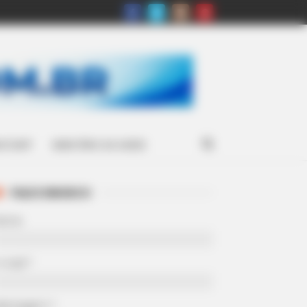
ATSAPP
MINISTÉRIO DA SAÚDE
FALE CONOSCO
Nome
-mail
*
Mensagem
*