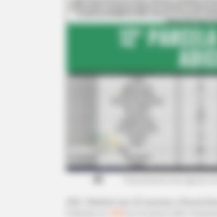
Financiamento dos Agentes d
ACE: Relatório das 12ª parcelas e Parcela Ext
Publicado
no
JASB
em 21.janeiro.2026.
Atualiza