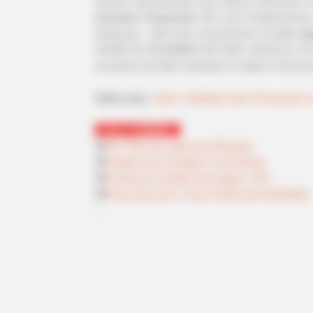
Quadro demonstrativo dos valores referentes 
Incentivo Financeiro
(IF) para fortaleciment
Endemias - ACE para cumprimento do p
iso sa
SCNES de SETEMBRO DE 2025, referente à 12ª 
de janeiro de 2025, baseada no salário mínimo 
Saiba mais
,
sobre o Relatório das 12ª parcela e
VEJA TAMBÉM
:
🟢
IFA: Plano de ação para Receber
.
🟢
Cidades que entregam motocicletas
🟢
Conheça as cidade que pagam o IFA
🟢
Prazo para tirar a nova Carteira de Identidade
--