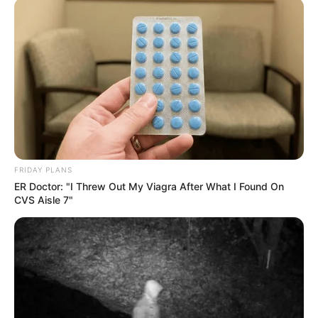
FRIDAY PLANS
ER Doctor: "I Threw Out My Viagra After What I Found On
CVS Aisle 7"