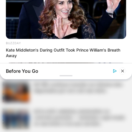
Agente de Saúde é indiciada por falsificar
visitas que nunca aconteceram.
Terceiro lote da restituição do IR paga R$
4,61 bilhões para 2,7 milhões de
contribuintes.
BUZZDAY
Kate Middleton's Daring Outfit Took Prince William's Breath
Away
Motos e bicicletas para ACS e ACE: veja o
passo a passo para conseguir o benefício.
Before You Go
PLP 185 continua travado na Câmara dos
Deputados por erro em seu texto.
ACS e ACE: celetista, estatutário ou
contrato precário — entenda o que muda
no seu bolso e na sua carreira.