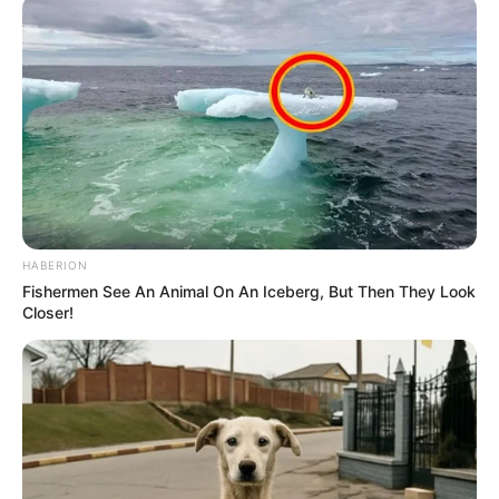
HABERION
Fishermen See An Animal On An Iceberg, But Then They Look
Closer!