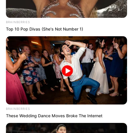
💠 Goiás – 10,0
💠 Pernambuco – 10,0
💠 Rio Grande do Norte – 10,0
BRAINBERRIES
💠 Distrito Federal – 9,7
Top 10 Pop Divas (She's Not Number 1)
💠 Amazonas – 9,7
--
BRAINBERRIES
These Wedding Dance Moves Broke The Internet