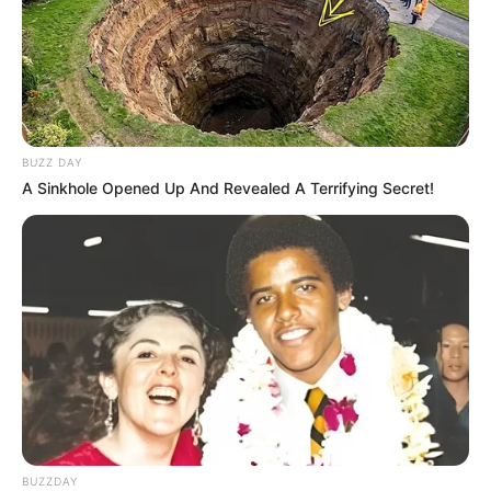
DESTAQUES
FACEBOOK
BUZZ DAY
A Sinkhole Opened Up And Revealed A Terrifying Secret!
DESTAQUES DA SEMANA
Agente de Saúde é indiciada por falsificar
visitas que nunca aconteceram.
Câmara dos Deputados: anuênios, triênios,
quinquênios, sexta-parte e licenças-prêmio
entram no debate.
Motos e bicicletas para ACS e ACE: veja o
passo a passo para conseguir o benefício.
BUZZDAY