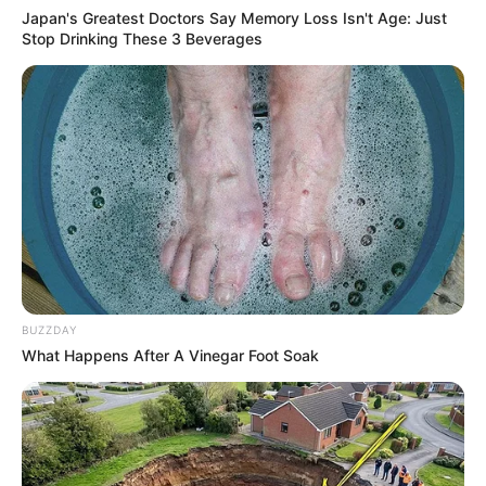
Japan's Greatest Doctors Say Memory Loss Isn't Age: Just
FALE CONOSCO
Stop Drinking These 3 Beverages
Nome
E-mail
*
Mensagem
*
BUZZDAY
What Happens After A Vinegar Foot Soak
BUSCAR