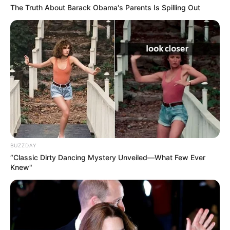
The Truth About Barack Obama's Parents Is Spilling Out
FNARAS em Brasília: Senado pode
promulgar PEC 14 em semana de
mobilização.
Presidente Kennedy (ES) abre processo
seletivo para Agentes de Saúde e de
Combate às Endemias.
PEC 14: o que acontece com quinquênio,
triênio e sexta-parte na aposentadoria?
BUZZDAY
“Classic Dirty Dancing Mystery Unveiled—What Few Ever
Knew"
DESTAQUES DO MÊS
Prefeitura realiza a maior entrega de
motocicletas aos Agentes de Saúde da
história...