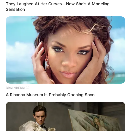
They Laughed At Her Curves—Now She's A Modeling
Sensation
BRAINBERRIES
A Rihanna Museum Is Probably Opening Soon
-ad9