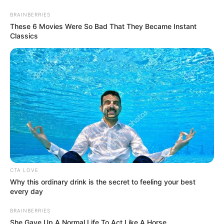
BRAINBERRIES
These 6 Movies Were So Bad That They Became Instant
Classics
CTA LOVE
HOME
Why this ordinary drink is the secret to feeling your best
every day
Home
>
Brasil
>
Notícia
>
Prefeitura
>
Escala Brasil
BRAINBERRIES
Transparente 360°: Estados com melhores índices.
She Gave Up A Normal Life To Act Like A Horse