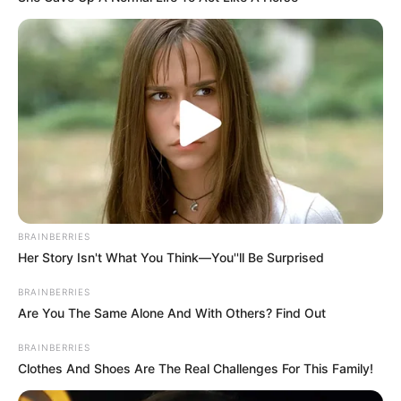
Escala Brasil Transparente 360°:
Estados com melhores índices.
01:00
Brasil
,
Notícia
,
Prefeitura
BRAINBERRIES
Her Story Isn't What You Think—You''ll Be Surprised
BRAINBERRIES
Are You The Same Alone And With Others? Find Out
CGU divulga ranking da Autoavaliação de Gestão em
BRAINBERRIES
transparência e acesso à informação.
—
Foto/Reprodução
.
Clothes And Shoes Are The Real Challenges For This Family!
Escala Brasil Transparente 360°: Estados com melhores