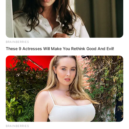
🧊
Mulher mais bonita do mundo revela
...
🧊
Joy, Zendaya, Bella Hadid e Margot são as mulheres.
..
BRAINBERRIES
Fonte: JASB com informações da Escala Brasil Transparente 360°.
These 9 Actresses Will Make You Rethink Good And Evil!
Edição Geral: JASB.
Encaminhamento de denúncia ao JASB:
Acesse aqui
.
Publicação:
JASB - Jornal dos Agentes de Saúde do Brasil
-
www.jasb.com.br.
O jornalismo do JASB.com.br precisa de você para continuar
marcando ponto na vida das pessoas.
Compartilhe as nossas
notícias em suas redes sociais!
--
BRAINBERRIES