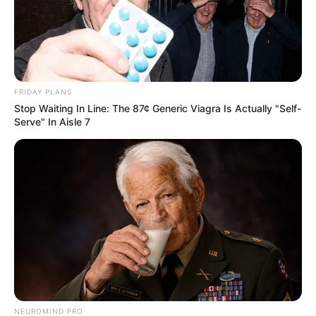
SHARE THIS
Share it
Tweet
FRIDAY PLANS
Stop Waiting In Line: The 87¢ Generic Viagra Is Actually "Self-
Serve" In Aisle 7
Share it
Pin it
PUBLICAÇÕES RELACIONADAS
Prefeitura
FAÇA O SEU COMENTÁRIO AQUI!
NEUROMIND PRO