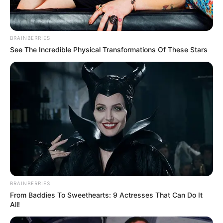
📊
O que é a Escala Brasil Transparente e por que importa
A
Controladoria-Geral da União (CGU)
publicou os resultados da
BRAINBERRIES
Autoavaliação da Gestão no Mapa Brasil Transparente (MBT),
See The Incredible Physical Transformations Of These Stars
ferramenta que revela a percepção de gestores públicos sobre a
transparência e o acesso à informação em seus estados e
municípios.
A lista mostra localidades com notas que variam de 7,65 a 10,0.
--
BRAINBERRIES
From Baddies To Sweethearts: 9 Actresses That Can Do It
-ad3
All!
🌍
O que é a Autoavaliação da Gestão e como funciona