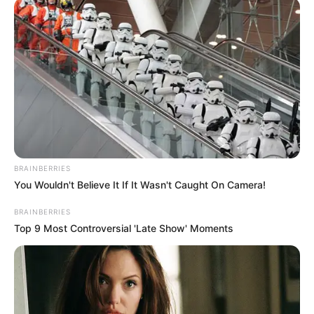
BRAINBERRIES
You Wouldn't Believe It If It Wasn't Caught On Camera!
BRAINBERRIES
Top 9 Most Controversial 'Late Show' Moments
-ad5
Matérias Bônus
:
🧊
Famosas: As 40 mamães mais belas dos...
🧊
Eleita as 10 mulheres mais bonitas do mundo
.