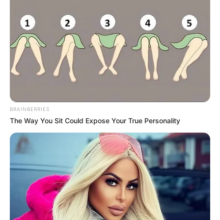
BRAINBERRIES
The Way You Sit Could Expose Your True Personality
-ad4
A participação é voluntária e
os resultados ficam disponíveis
para acesso público no MBT
, incentivando o controle social e a
melhoria contínua da gestão pública.
🧊 Destaques da autoavaliação incluem
:
💠 Diagnóstico atual de transparência por ente federado;
💠 Identificação de oportunidades de melhoria;