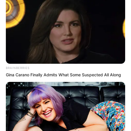
índices.
Publicado
no
JASB
em 10.janeiro.2026.
Atualizado
em
25
.fevereiro.2026.
|
A
Controladoria-Geral da União (CGU)
WhatsApp: Rede do JASB
divulgou os resultados atualizados da Escala Brasil Transparente –
Avaliação 360°, instrumento que mede o nível de transparência
ativa e passiva de
estados, municípios e capitais
.
--
BRAINBERRIES
Gina Carano Finally Admits What Some Suspected All Along
-ad3
O ranking indica as unidades da federação que mais
publicam
informações públicas
de forma acessível e responsável.