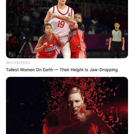
-ad6
💠 Maranhão – 9,4
💠 Rondônia – 9,4
BRAINBERRIES
💠 Pará – 9,4
Tallest Women On Earth — Their Height Is Jaw-Dropping
💠 Ceará – 9,1
💠 Santa Catarina – 9,1
💠 Paraíba – 8,5
💠 Acre – 7,65
📊
Resultados mostram compromissos e desafios na gestão
da transparência
No ranking da Autoavaliação da Gestão
, alguns estados