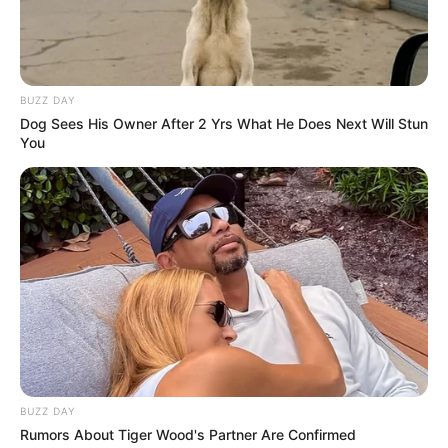
BUZZ DAY
Dog Sees His Owner After 2 Yrs What He Does Next Will Stun
You
BUZZ DAY
Rumors About Tiger Wood's Partner Are Confirmed