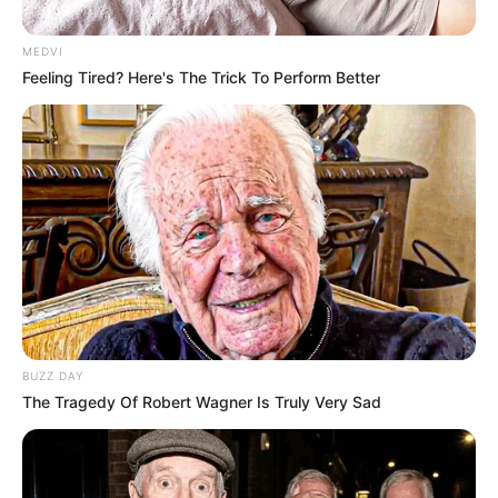
Câmara aprova proposta que permite acumular cargo de
professor no serviço público: ACS e ACE podem ser
MEDVI
beneficiados.
—
Foto: JASB.com.br
.
Feeling Tired? Here's The Trick To Perform Better
Câmara aprova proposta que permite acumular cargo de
professor no serviço público: ACS e ACE podem ser
beneficiados.
Publicado
no
JASB
em 03
.
novembro.2025.
Atualizado
em
19
.
novembro.2025.
| Uma novidade de grande relevância
WhatsApp: Rede do JASB
para benefícios dos
Agentes Comunitários de Saúde e Agentes de
Combate às Endemias. Leia a nossa matéria especial com
atenção!
BUZZ DAY
--
The Tragedy Of Robert Wagner Is Truly Very Sad