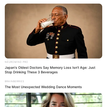
NEUROMIND PRO
Japan's Oldest Doctors Say Memory Loss Isn't Age: Just
Stop Drinking These 3 Beverages
BRAINBERRIES
HOME
The Most Unexpected Wedding Dance Moments
Home
>
Acs e ACE
>
Câmara dos Deputados
>
JASB
>
Notícia
>
ACS e ACE podem ser beneficiados: Câmara aprova acúmulo