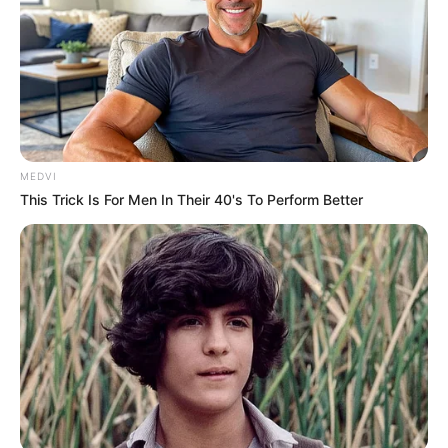
MEDVI
This Trick Is For Men In Their 40's To Perform Better