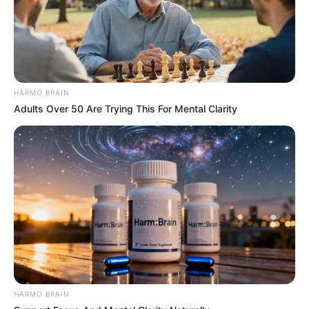
entram no debate.
Motos e bicicletas para ACS e ACE: veja o
passo a passo para conseguir o benefício.
HARMO BRAIN
FNARAS em Brasília: Senado pode
Adults Over 50 Are Trying This For Mental Clarity
promulgar PEC 14 em semana de
mobilização.
Presidente Kennedy (ES) abre processo
seletivo para Agentes de Saúde e de
Combate às Endemias.
PEC 14: o que acontece com quinquênio,
triênio e sexta-parte na aposentadoria?
HARMO BRAIN
DESTAQUES DO MÊS