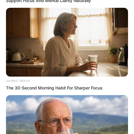
Support Focus And Mental Clarity Naturally
Prefeitura realiza a maior entrega de
motocicletas aos Agentes de Saúde da
história...
Agente de Saúde é indiciada por falsificar
visitas que nunca aconteceram.
Terceiro lote da restituição do IR paga R$
4,61 bilhões para 2,7 milhões de
contribuintes.
HARMO BRAIN
The 30-Second Morning Habit For Sharper Focus
Motos e bicicletas para ACS e ACE: veja o
passo a passo para conseguir o benefício.
PLP 185 continua travado na Câmara dos
Deputados por erro em seu texto.