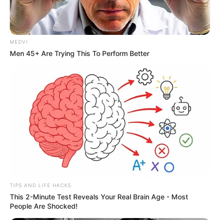
✳️
IFA: Deputados aprova pagamento direto
...
✳️
As desinformações que vêm de lideranças
✳️
PEC 14 e PLP 185: Qual proposta é melhor?
-
MEDVI
Men 45+ Are Trying This To Perform Better
TIPS AND LIFE HACKS
This 2-Minute Test Reveals Your Real Brain Age - Most
People Are Shocked!