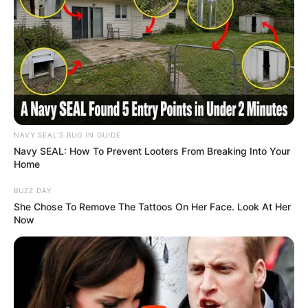
SHARE THIS
Share it
Tweet
NAVY SEAL'S BUG IN GUIDE
Navy SEAL: How To Prevent Looters From Breaking Into Your
Share it
Pin it
Home
BUZZ DAY
She Chose To Remove The Tattoos On Her Face. Look At Her
PUBLICAÇÕES RELACIONADAS
Now
Notícia
PUBLICAÇÃO RECENTE
PRÓXIMA MATÉRIA
URGENTE: ACS e ACE reagem
STF pode mudar regras da
ao compartilhamento de
Reforma da Previdência para