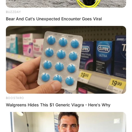
🧊
Netflix: Como usar códigos para desbloquear categorias
ocultas
.
BUZZDAY
Bear And Cat's Unexpected Encounter Goes Viral
Fonte: JASB com informações da Câmara dos Deputados.
Edição Geral: JASB.
O jornalismo do JASB.com.br precisa de você para continuar
marcando ponto na vida dos ACS e ACE.
Compartilhe as nossas
notícias em suas redes sociais!
BOOSTARO
Walgreens Hides This $1 Generic Viagra - Here's Why