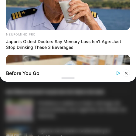
ACS e ACE: celetista, estatutário ou
contrato precário — entenda o que muda
no seu bolso e na sua carreira.
NEUROMIND PRO
Japan's Oldest Doctors Say Memory Loss Isn't Age: Just
Stop Drinking These 3 Beverages
DIVERSAS
Before You Go
MATÉRIAS EM DESTAQUE NOS ÚLTIMOS 30 DIAS
Prefeitura realiza a maior entrega de
motocicletas aos Agentes de Saúde da
história...
FRIDAY PLANS
Agente de Saúde é indiciada por
Stop Waiting In Line: The 87¢ Generic Viagra Is Actually "Self-