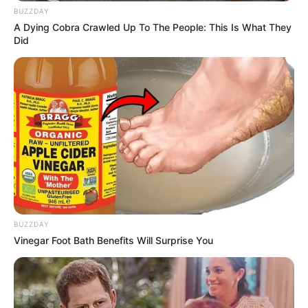
BUZZDAY
A Dying Cobra Crawled Up To The People: This Is What They
Did
BUZZDAY
Vinegar Foot Bath Benefits Will Surprise You