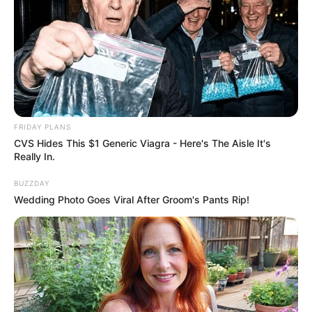
FRIDAY PLANS
CVS Hides This $1 Generic Viagra - Here's The Aisle It's
Really In.
BUZZDAY
Wedding Photo Goes Viral After Groom's Pants Rip!
--ad5
A Câmara dos Deputados aprovou proposta que permite a
acumulação de cargo
de professor com outras
funções no
serviço público
.