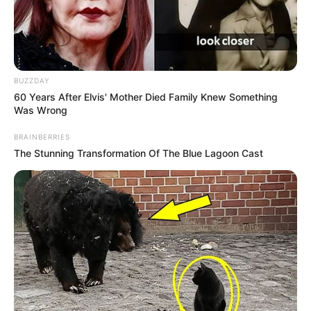
BUZZDAY
60 Years After Elvis' Mother Died Family Knew Something
Was Wrong
BRAINBERRIES
The Stunning Transformation Of The Blue Lagoon Cast
-ad4
Matérias Bônus
:
🧊
Cálculo da Insalubridade sobre o base
.
🧊
Entretenimento: Os melhores doramas
🧊
ACS/ACE: Tribunal decide: Valor da Insalubridade
.