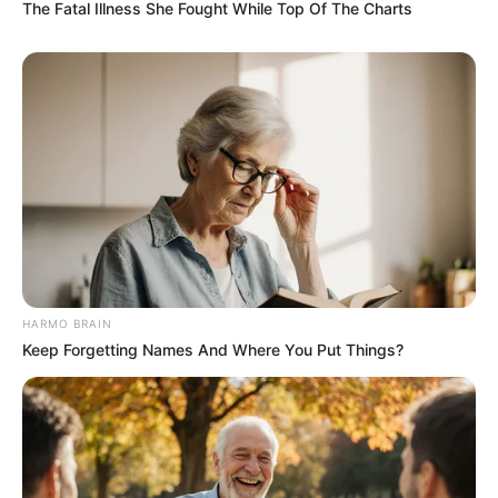
The Fatal Illness She Fought While Top Of The Charts
BUSCAR
DESTAQUES
FACEBOOK
DESTAQUES DA SEMANA
HARMO BRAIN
Keep Forgetting Names And Where You Put Things?
Agente de Saúde é indiciada por falsificar
visitas que nunca aconteceram.
Câmara dos Deputados: anuênios, triênios,
quinquênios, sexta-parte e licenças-prêmio