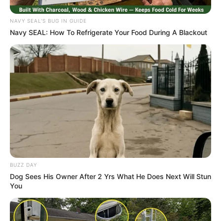
NAVY SEAL'S BUG IN GUIDE
Navy SEAL: How To Refrigerate Your Food During A Blackout
BUZZ DAY
Dog Sees His Owner After 2 Yrs What He Does Next Will Stun
You