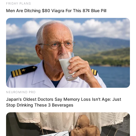
FRIDAY PLANS
Men Are Ditching $80 Viagra For This 87¢ Blue Pill
PUBLICAÇÃO RECENTE
PRÓXIMA MATÉRIA
Jornada de 30 horas para ACS
PEC 14: Governo Federal libera
e ACE avança na Câmara dos
bancada e proposta avança
Deputados.
com apoio massivo no
Congresso.
FAÇA O SEU COMENTÁRIO AQUI!
FALE CONOSCO
Nome
NEUROMIND PRO
Japan's Oldest Doctors Say Memory Loss Isn't Age: Just
E-mail
*
Stop Drinking These 3 Beverages
Mensagem
*