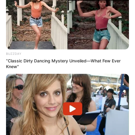
BUZZDAY
“Classic Dirty Dancing Mystery Unveiled—What Few Ever
Knew"
PEC 14/2021: Governo libera bancada e proposta avança
com apoio massivo no Congresso.
Na foto, Dep. Lindbergh Farias,
PT.
—
Foto/Reprodução /Agência Senado.
📌 A situação do PLP 185
PLP 185/2024
não tem o apoio amplo da base do Governo
Federal. Sem esse apoio, ele não será aprovado, tudo está muito
claro. O texto apresenta apenas 20 anos de contribuição (o que