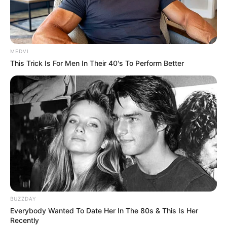
MEDVI
This Trick Is For Men In Their 40's To Perform Better
--ad5
📻 Revelação em programa de rádio
Embora recentemente a
jornalista Miriam Leitão
tenha "
pisado
BUZZDAY
na bola feio
" com a categoria, ela também apresentou uma
Everybody Wanted To Date Her In The 80s & This Is Her
informação de importantíssima relevância, relacionada ao
Recently
posicionamento do Governo Federal
.