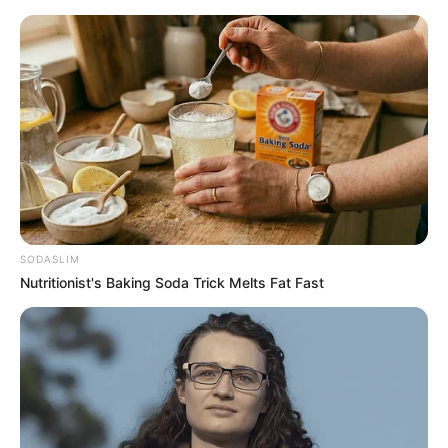
SODASLIM
Nutritionist's Baking Soda Trick Melts Fat Fast
HOME
Home
>
Aposentadoria
>
Governo
>
Notícia
>
Avança no
Congresso: Governo Federal libera bancada para votar na PEC 14.