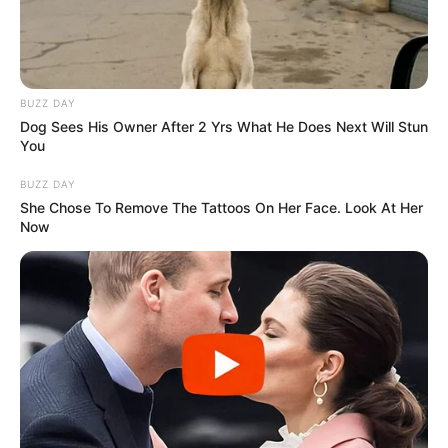
BUZZ DAY
Dog Sees His Owner After 2 Yrs What He Does Next Will Stun
You
BUZZ DAY
She Chose To Remove The Tattoos On Her Face. Look At Her
Now