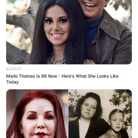
O jornalismo do JASB.com.br precisa de você para continuar
marcando ponto na vida dos ACS e ACE.
Compartilhe as nossas
notícias em suas redes sociais!
BUZZDAY
Marlo Thomas Is 86 Now - Here's What She Looks Like
Today