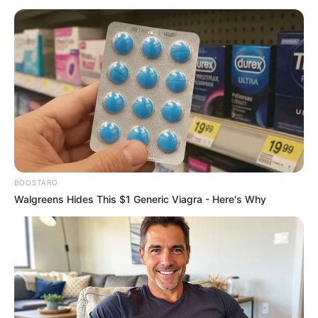
PT.
—
Foto/Reprodução
.
Avança no Congresso: Governo Federal libera bancada para
votar na PEC 14.
Publicado
no
JASB
em 10.outubro.2025.
Atualizado
em
12
.
outubro.2025.
| A última mobilização nacional
WhatsApp: Rede do JASB
dos
Agentes Comunitários e de Combate às Endemias, em defesa
da Aposentadoria com Integralidade e Paridade, trouxe avanços
inesperados, que foram muito além da aprovação da proposta na
BOOSTARO
Câmara dos Deputados.
Saiba mais detalhes!
Walgreens Hides This $1 Generic Viagra - Here's Why
--