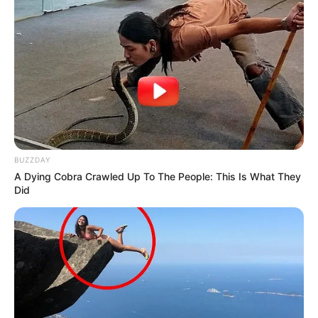
categoria já comemora um avanço que parecia improvável há
poucos meses.
Matérias Bônus
:
🧊
Cálculo da Insalubridade sobre o base
.
🧊
Canal do PQA-VS: tudo que você precisa saber
.
🧊
ACS/ACE: Tribunal decide: Valor da Insalubridade
.
🧊
Recupere as Famílias desaparecidas no e-SUS
.
BUZZDAY
A Dying Cobra Crawled Up To The People: This Is What They
Did
--