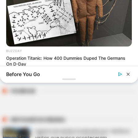
BUSCAR
BUZZDAY
Operation Titanic: How 400 Dummies Duped The Germans
On D-Day
DESTAQUES
Before You Go
FACEBOOK
DESTAQUES DA SEMANA
Agente de Saúde é indiciada por falsificar
visitas que nunca aconteceram.