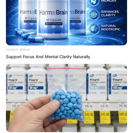
HARMO BRAIN
Support Focus And Mental Clarity Naturally
SHARE THIS
Share it
Tweet
Share it
Pin it
PUBLICAÇÕES RELACIONADAS
Notícia