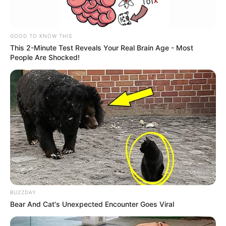
GOOD TO KNOW THIS
This 2-Minute Test Reveals Your Real Brain Age - Most
People Are Shocked!
-ad5
A PEC 14, mesmo ajustada, mantém o núcleo da reivindicação
histórica:
garantir aposentadoria justa
, com integralidade e
paridade, e corrigir décadas de precarização.
Para os ACS/ACE, trata-se de uma vitória construída com
BUZZDAY
mobilização, estratégia e capacidade de negociação
.
Bear And Cat's Unexpected Encounter Goes Viral
👉 O futuro da proposta agora depende do Senado, mas a