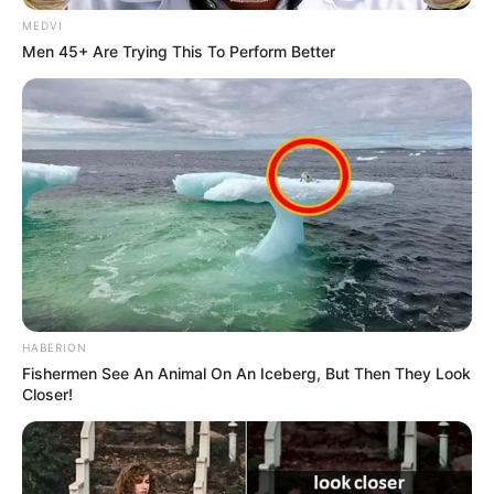
✳️
Quantas visitas o ACS deve realizar?
MEDVI
✳️
Entretenimento: Os melhores doramas
Men 45+ Are Trying This To Perform Better
✳️
Agente de saúde sofre mal súbito e vai a óbito
.
✳️
Aposentadoria: Miriam Leitão critica e chama de
...
--
-ad3
Inicialmente, a
PEC 14 previa Aposentadoria Especial com 25
HABERION
anos de contribuição
para todos,
sem regras de transição
. No
Fishermen See An Animal On An Iceberg, But Then They Look
entanto, orientados pela base governista, sindicalistas e lideranças
Closer!
do Fórum Nacional das Representações dos Agentes de Saúde
(FNARAS)
entenderam que esse formato jamais passaria no
Congresso
.