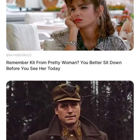
-ad3
👥 O que precisamos fazer
➡️ Participar das caravanas a Brasília.
➡️ Pressionar senadores e deputados em seus estados.
➡️ Fortalecer os sindicatos e entidades representativas.
BRAINBERRIES
Remember Kit From Pretty Woman? You Better Sit Down
➡️ Mostrar à sociedade que a nossa luta é também pela saúde
Before You See Her Today
pública de qualidade.
🙌 Um chamado à categoria ACS e ACE,
somos mais de 385 mil
em todo o Brasil
. Se estivermos unidos, não há Congresso que
nos ignore.
--