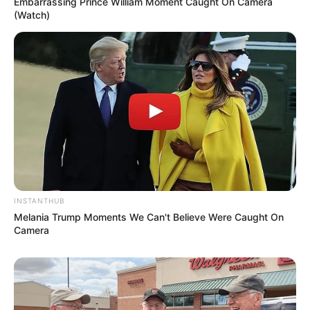
Embarrassing Prince William Moment Caught On Camera
(Watch)
PUBLICAÇÃO RECENTE
IFA: A Luta pelo Incentivo
Financeiro Adicional e a
Valorização dos Agentes de
Saúde.
FAÇA O SEU COMENTÁRIO AQUI!
FALE CONOSCO
Nome
INSTANTHUB
Melania Trump Moments We Can't Believe Were Caught On
E-mail
*
Camera
Mensagem
*