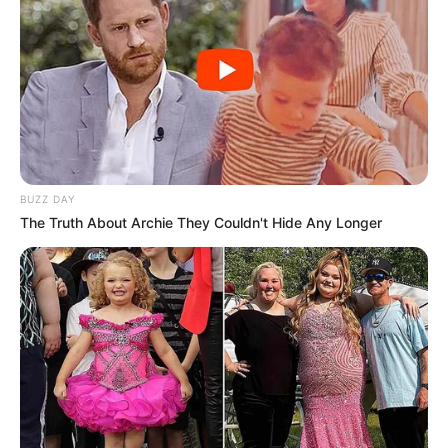
O projeto precisa ser aprovado em dois turnos no Senado
Federal
, dois turnos na Câmara dos Deputados e, por fim,
sancionado pelo presidente Lula
.
Cada etapa exige maioria qualificada. Isso significa que sem
pressão, sem presença e sem voz da categoria,
o risco de atraso
ou engavetamento é real
.
-
BUZZ DAY
The Truth About Archie They Couldn't Hide Any Longer