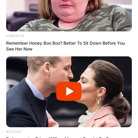
HABERION
Remember Honey Boo Boo? Better To Sit Down Before You
See Her Now
SHARE THIS
Share it
Tweet
Share it
Pin it
PUBLICAÇÕES RELACIONADAS
Notícia
BUZZDAY