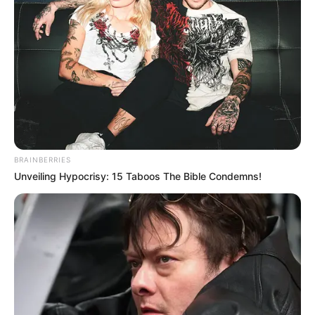
PEC 14
só serão realidade, se cada um de nós assumir o
compromisso de lutar até o fim, unidos.
Matérias Bônus
:
🧊
Saiba como Consultar o Incentivo
🧊
Cálculo da Insalubridade sobre o base
.
🧊
Quantas visitas o ACS deve realizar?
🧊
Entretenimento: Os melhores doramas
BRAINBERRIES
Unveiling Hypocrisy: 15 Taboos The Bible Condemns!
--