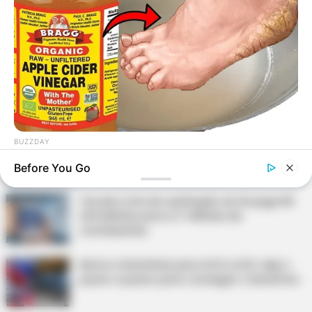
DESTAQUES DO MÊS
Prefeitura realiza a maior entrega de
motocicletas aos Agentes de Saúde da
história...
Agente de Saúde é indiciada por falsificar
BUZZDAY
visitas que nunca aconteceram.
Vinegar Foot Bath Benefits Will Surprise You
Before You Go
Terceiro lote da restituição do IR paga R$
4,61 bilhões para 2,7 milhões de
contribuintes.
Motos e bicicletas para ACS e ACE: veja o
passo a passo para conseguir o benefício.