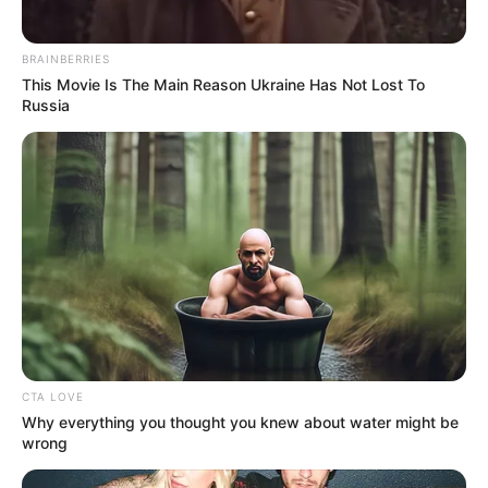
BRAINBERRIES
This Movie Is The Main Reason Ukraine Has Not Lost To
Russia
-ad4
O PLP 185 é um Projeto
: ele busca o reconhecimento da
Aposentadoria Digna, um direito justo, que deve vir como
consequência do nosso trabalho.
CTA LOVE
Why everything you thought you knew about water might be
🚨 Unidos, venceremos!
wrong
Aposentadoria justa e digna não é favor, é direito.
O PLP 185 ou