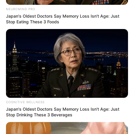
NEUROMIND PRO
Câmara dos Deputados: anuênios, triênios,
Japan's Oldest Doctors Say Memory Loss Isn't Age: Just
quinquênios, sexta-parte e licenças-prêmio
Stop Eating These 3 Foods
entram no debate.
Motos e bicicletas para ACS e ACE: veja o
passo a passo para conseguir o benefício.
FNARAS em Brasília: Senado pode
promulgar PEC 14 em semana de
mobilização.
Presidente Kennedy (ES) abre processo
seletivo para Agentes de Saúde e de
COGNITIVE WELLNESS
Combate às Endemias.
Japan's Oldest Doctors Say Memory Loss Isn't Age: Just
Stop Drinking These 3 Beverages
PEC 14: o que acontece com quinquênio,
triênio e sexta-parte na aposentadoria?