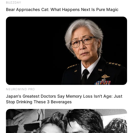
Mobilização em defesa do PLP 185.
BUZZDAY
Bear Approaches Cat: What Happens Next Is Pure Magic
Manifesto de Mobilização em
defesa do PLP 185.
16:15
Aposentadoria
,
CONACS
,
Notícia
NEUROMIND PRO
Japan's Greatest Doctors Say Memory Loss Isn't Age: Just
Stop Drinking These 3 Beverages
Somente a união da categoria e das lideranças torna
possível a conquista da Aposentadoria Justa, sem ter que esperar
por vários anos.
—
Foto/Reprodução/Facebook.