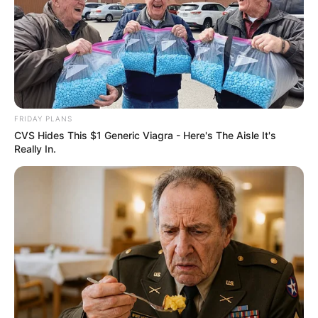
BUSCAR
FRIDAY PLANS
CVS Hides This $1 Generic Viagra - Here's The Aisle It's
DESTAQUES
Really In.
FACEBOOK
DESTAQUES DA SEMANA
Agente de Saúde é indiciada por falsificar
visitas que nunca aconteceram.