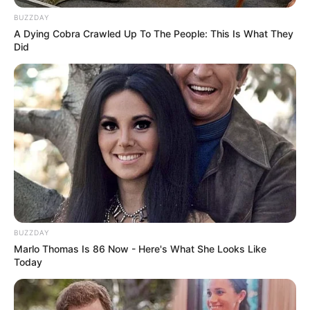
BUZZDAY
A Dying Cobra Crawled Up To The People: This Is What They
Did
--ad5
🚩 ACS e ACE, a hora é agora!
BUZZDAY
A
Aposentadoria Justa
é um direito que
reconhece o peso da
Marlo Thomas Is 86 Now - Here's What She Looks Like
nossa luta diária na saúde pública
. Mas essa vitória não virá
Today
sozinha: ela depende da nossa união e mobilização permanente.
⚖️ O caminho ainda é longo