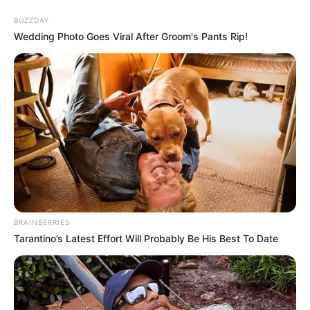
BUZZDAY
Wedding Photo Goes Viral After Groom's Pants Rip!
BRAINBERRIES
Tarantino’s Latest Effort Will Probably Be His Best To Date
HOME