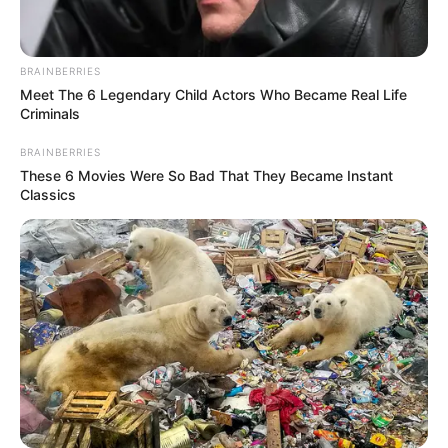
BRAINBERRIES
Meet The 6 Legendary Child Actors Who Became Real Life
Criminals
BRAINBERRIES
These 6 Movies Were So Bad That They Became Instant
Classics
-ad9
Fonte:
JASB - Jornal dos Agentes de Saúde do Brasil
-
www.jasb.com.br.
Edição Geral: JASB.
Encaminhamento de denúncia ao JASB:
Acesse aqui
.