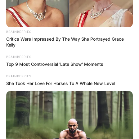
BRAINBERRIES
Critics Were Impressed By The Way She Portrayed Grace
Kelly
BRAINBERRIES
Top 9 Most Controversial 'Late Show' Moments
BRAINBERRIES
She Took Her Love For Horses To A Whole New Level
Home
>
Acs e ACE
>
Brasília
>
Notícia
>
Agentes Comunitários