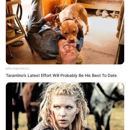
DIVERSAS
MATÉRIAS EM DESTAQUE NOS ÚLTIMOS 30 DIAS
Prefeitura realiza a maior entrega de
motocicletas aos Agentes de Saúde da
história...
BRAINBERRIES
Tarantino’s Latest Effort Will Probably Be His Best To Date
Agente de Saúde é indiciada por
falsificar visitas que nunca aconteceram.
Terceiro lote da restituição do IR paga
R$ 4,61 bilhões para 2,7 milhões de
contribuintes.