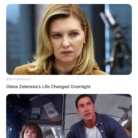
Presidente Kennedy (ES) abre processo
seletivo para Agentes de Saúde e de
Combate às Endemias.
PEC 14: o que acontece com quinquênio,
triênio e sexta-parte na aposentadoria?
FNARAS convoca ACS e ACE para
promulgação da PEC 14 no Congresso
Nacional.
BRAINBERRIES
Olena Zelenska's Life Changed Overnight
DESTAQUES DO MÊS
Prefeitura realiza a maior entrega de
motocicletas aos Agentes de Saúde da
história...
Agente de Saúde é indiciada por falsificar
visitas que nunca aconteceram.