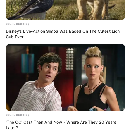
FACEBOOK
BRAINBERRIES
Disney’s Live-Action Simba Was Based On The Cutest Lion
Cub Ever
DESTAQUES DA SEMANA
Agente de Saúde é indiciada por falsificar
visitas que nunca aconteceram.
Câmara dos Deputados: anuênios, triênios,
quinquênios, sexta-parte e licenças-prêmio
entram no debate.
FNARAS em Brasília: Senado pode
promulgar PEC 14 em semana de
BRAINBERRIES
mobilização.
'The OC' Cast Then And Now - Where Are They 20 Years
Later?