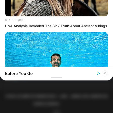
MATÉRIAS EM DESTAQUES
Agente de Saúde é indiciada por
BRAINBERRIES
falsificar visitas que nunca aconteceram.
DNA Analysis Revealed The Sick Truth About Ancient Vikings
Câmara dos Deputados: anuênios,
triênios, quinquênios, sexta-parte e
licenças-prêmio entram no debate.
FNARAS em Brasília: Senado pode
promulgar PEC 14 em semana de
Before You Go
mobilização.
CTA LOVE
TODOS OS DIREITOS RESERVADOS - JASB - JORNAL DOS AGENTES DE
Why this ordinary drink is the secret to feeling your best
SAÚDE DO BRASIL
every day