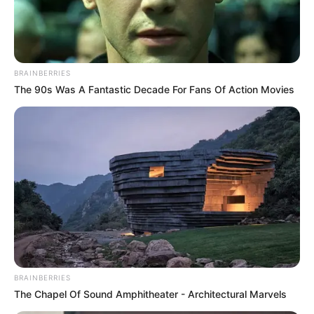
SHARE THIS
Share it
Tweet
Share it
Pin it
BRAINBERRIES
The 90s Was A Fantastic Decade For Fans Of Action Movies
PUBLICAÇÕES RELACIONADAS
Notícia
PUBLICAÇÃO RECENTE
Vacina brasileira contra
Câncer de Próstata é
aprovada nos Estados Unidos.
FAÇA O SEU COMENTÁRIO AQUI!
BRAINBERRIES
The Chapel Of Sound Amphitheater - Architectural Marvels
FALE CONOSCO