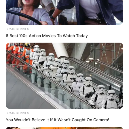
Terceiro lote da restituição do IR paga R$
4,61 bilhões para 2,7 milhões de
BRAINBERRIES
contribuintes.
6 Best '90s Action Movies To Watch Today
Motos e bicicletas para ACS e ACE: veja o
passo a passo para conseguir o benefício.
PLP 185 continua travado na Câmara dos
Deputados por erro em seu texto.
ACS e ACE: celetista, estatutário ou
contrato precário — entenda o que muda
no seu bolso e na sua carreira.
BRAINBERRIES
You Wouldn't Believe It If It Wasn't Caught On Camera!