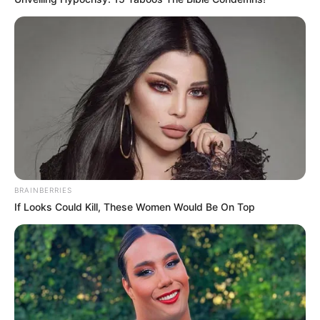
Atuação essencial na saúde pública
Os ACS e ACE desempenham um papel fundamental na promoção
da saúde e prevenção de doenças, especialmente em regiões mais
vulneráveis. Suas atividades incluem visitas domiciliares, orientação
à população, acompanhamento de casos suspeitos de doenças
infecciosas e participação em campanhas de vacinação. Com a
permissão para o acúmulo de cargos, espera-se uma ampliação do
alcance desses serviços, beneficiando diretamente a comunidade.
Benefícios e desafios da nova regulamentação
BRAINBERRIES
If Looks Could Kill, These Women Would Be On Top
A permissão para o acúmulo de cargos pode trazer benefícios
como maior estabilidade financeira para os agentes, além de
reforçar a rede de atendimento em saúde. No entanto,
especialistas alertam que será fundamental garantir boas
condições de trabalho e evitar sobrecarga desses profissionais.
-
-111