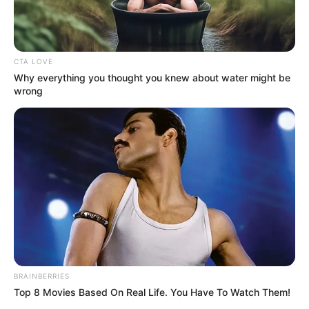
e de Endemias já podem acumular cargos. Saiba mais detalhes!
Agentes Comunitários e de
Endemias já podem acumular
CTA LOVE
cargos. Saiba mais detalhes!
Why everything you thought you knew about water might be
wrong
07:42
Acs e ACE
,
Brasília
,
Notícia
BRAINBERRIES
Top 8 Movies Based On Real Life. You Have To Watch Them!
Lei garante que
Agentes Comunitários de Saúde e