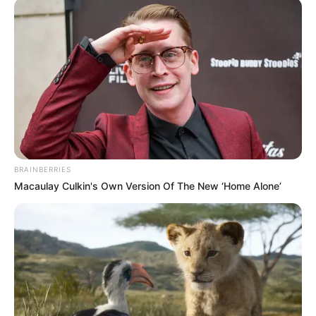
Nome
E-mail
*
Mensagem
*
BRAINBERRIES
Macaulay Culkin's Own Version Of The New ‘Home Alone’
BUSCAR
DESTAQUES