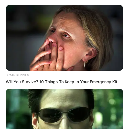
pública brasileira.
-
-113
VEJA TAMBÉM
:
+
Vacina brasileira contra Câncer de Próstata é
...
+
Lipedema: a 'nova doença' que afeta as mulheres
.
+
Demissão em Massa: Tribunal determina Reintegração de
ACS/ACE
.
Fonte: JASB com informações da Agência Câmara de Notícias.
Edição Geral: JASB.
BRAINBERRIES
Encaminhamento de denúncia ao JASB
Will You Survive? 10 Things To Keep In Your Emergency Kit
Publicação:
JASB - Jornal dos Agentes de Saúde do Brasil
-
www.jasb.com.br.
Receba notícias
direto no
celular
entrando nos nossos grupos.
Clique na opção preferida:
WhatsApp
,
|
Telegram
|
Facebook
ou
Inscreva-se no
canal
do
JASB no YouTube