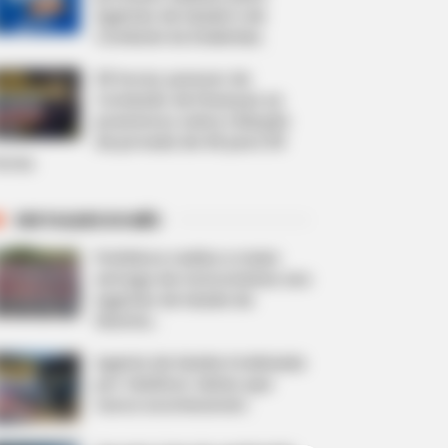
Agentes de Saúde e de
Combate às Endemias.
30 horas: parecer da
Comissão de Finanças se
posicionou sobre redução
da jornada de 40 para 30
oras.
DESTAQUES DO MÊS
Prefeitura realiza a maior
entrega de motocicletas aos
Agentes de Saúde da
história...
Agente de Saúde é indiciada
por falsificar visitas que
nunca aconteceram.