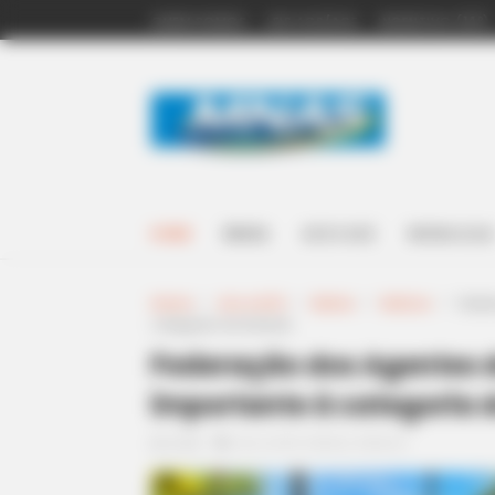
QUEM SOMOS
LEIS ACS/ACE
INCENTIVO (14º)
HOME
BRASIL
ACS E ACE
NOSSA LOJA
Home
>
Acs e ACE
>
Bahia
>
Notícia
>
Feder
categoria do Estado.
Federação dos Agentes d
importante à categoria 
12:58
Acs e ACE
,
Bahia
,
Notícia