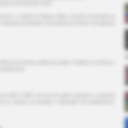
izado
em
28
.
dezembro.2024.
zembro, a cidade de Valença, Bahia, foi palco da Reunião do
Federação dos Agentes Comunitários de Saúde e dos Agentes
d
líderes de diversas regiões do estado. O objetivo foi reforçar a
 trabalhadores.
 para 2024 e 2025, com foco em ações conjuntas e conquistas
sso em avançar na proteção e valorização dos trabalhadores,
a