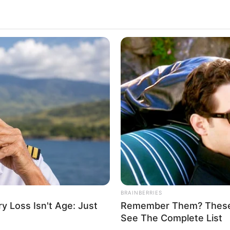
, Roque Honorato.
Foto/divulgação/
FEDACSE-BA.
—
deração distribuiu garrafas reutilizáveis aos seus diretores
pela Comissão de Meio Ambiente, reforça o compromisso com a
os.
nais
ação decidiu instituir plantões quinzenais em Salvador. Essas
c
BRAINBERRIES
 à Assembleia Legislativa e outros espaços estratégicos de
 Loss Isn't Age: Just
Remember Them? These 
See The Complete List