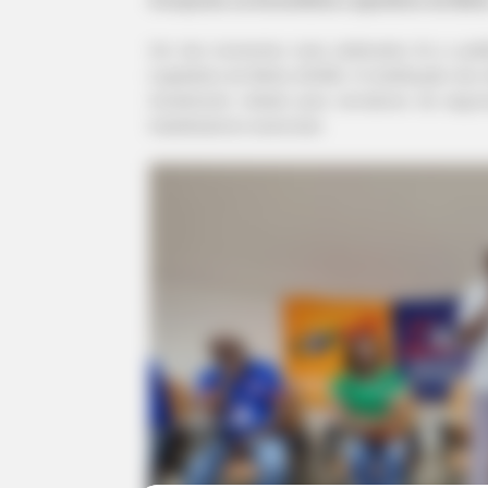
Um dos momentos mais celebrados foi a audi
Legislativa da Bahia (ALBA). A mobilização dos
inicialmente voltado para servidores da segur
trabalhadores essenciais.