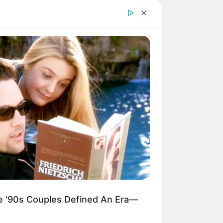
Terceiro lote da restituição
do IR paga R$ 4,61 bilhões
para 2,7 milhões de
contribuintes.
Motos e bicicletas para ACS
e ACE: veja o passo a passo
para conseguir o benefício.
PLP 185 continua travado na
Câmara dos Deputados por
erro em seu texto.
ACS e ACE: celetista,
estatutário ou contrato
precário — entenda o que
muda no seu bolso e na sua
arreira.
'90s Couples Defined An Era—