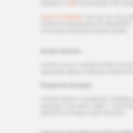
Publicado
no
JASB
em
25
.
dezembro.2024
.
Atual
Grupos no WhatsApp
|
Nos dias 18 e 20 de de
Conselho de Representantes da FEDACSE-BA - 
de Combate às Endemias do Estado da Bahia.
-
-2p
Reunião importante
O evento ocorreu no auditório do SESI, reunindo 
organização coletiva e a defesa dos direitos dos
Planejamento Estratégico
A reunião destacou o planejamento estratégico
importantes. Esse esforço reflete o compromi
garantindo uma atuação coletiva mais eficaz.
-
-cl
Conquista na Assembleia Legislativa da Bahi