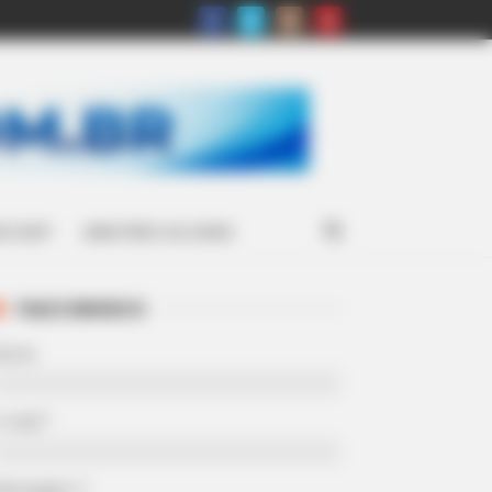
ATSAPP
MINISTÉRIO DA SAÚDE
FALE CONOSCO
Nome
-mail
*
Mensagem
*