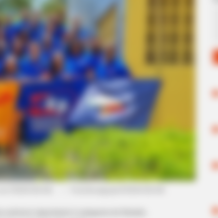
s da FEDACSE-BA.
Foto/divulgação/
FEDACSE-BA
.
—
 anúncio importante à categoria do Estado.