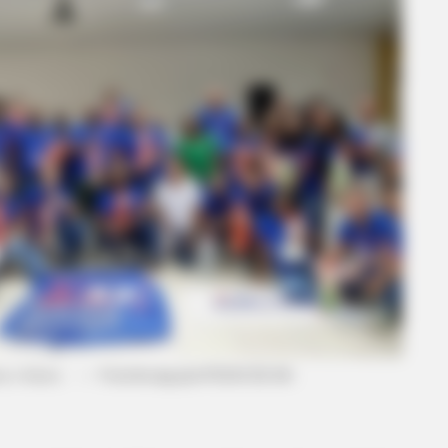
HABERION
They Lifted The Blue Tar
 o futuro.
Foto/divulgação/
FEDACSE-BA.
—