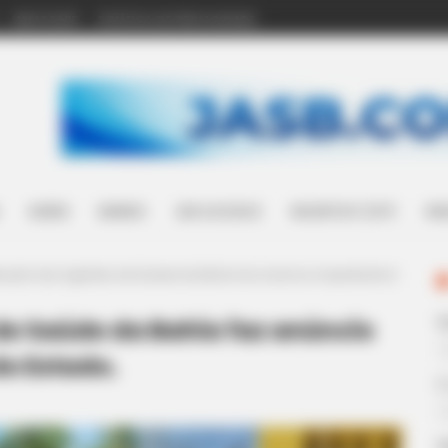
WHATSAPP
POLÍTICA DE PRIVACIDADE
SAÚDE
MUNDO
LEIS ACS/ACE
INCENTIVO (14º)
WH
ação dos Agentes de Saúde da Bahia faz anúncio importante à
e Saúde da Bahia faz anúncio
do Estado.
E