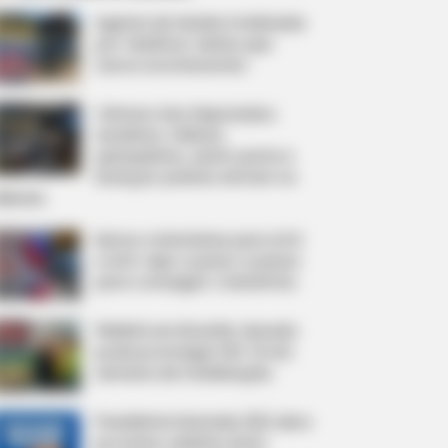
Agente de Saúde é indiciada
por falsificar visitas que
nunca aconteceram.
Câmara dos Deputados:
anuênios, triênios,
quinquênios, sexta-parte e
licenças-prêmio entram no
ebate.
Motos e bicicletas para ACS
e ACE: veja o passo a passo
para conseguir o benefício.
FNARAS em Brasília: Senado
pode promulgar PEC 14 em
semana de mobilização.
Presidente Kennedy (ES) abre
processo seletivo para