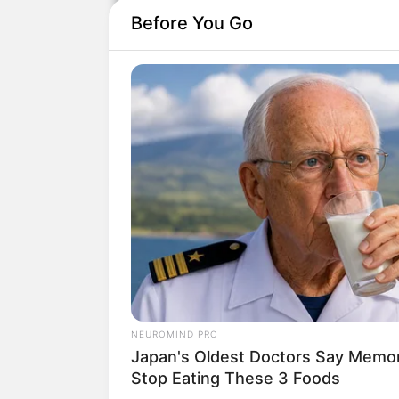
Before You Go
Presença da grande liderança
Sustentabilidade em prática
Demonstrando responsabilidade ambiental, a fe
durante o encontro. A iniciativa, promovida 
sustentabilidade e a redução de resíduos plástic
-
-109
Presença ativa em Salvador: Plantões quinze
Para fortalecer sua atuação na capital, a feder
NEUROMIND PRO
ações garantirão uma presença contínua junto
Japan's Oldest Doctors Say Memory
decisão no estado.
Stop Eating These 3 Foods