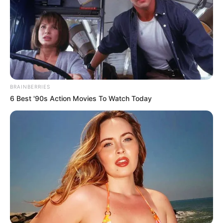
Motos e bicicletas para ACS e ACE: veja o
passo a passo para conseguir o benefício.
FNARAS em Brasília: Senado pode
promulgar PEC 14 em semana de
mobilização.
BRAINBERRIES
6 Best '90s Action Movies To Watch Today
Presidente Kennedy (ES) abre processo
seletivo para Agentes de Saúde e de
Combate às Endemias.
PEC 14: o que acontece com quinquênio,
triênio e sexta-parte na aposentadoria?
DESTAQUES DO MÊS