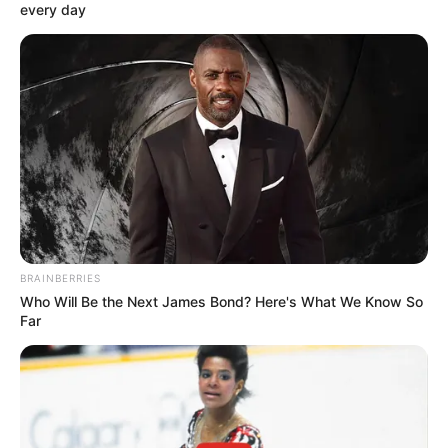
every day
O incômodo da
coceira no couro
cabeludo.
—
Foto/Reprodução/Freepik.
5. Oleosidade excessiva também pode estar na origem do
problema
Um couro cabeludo oleoso também pode coçar! À medida que a
oleosidade se forma ao longo do dia, é normal sentir alguma
coceira na raiz do cabelo. No entanto, isto acontece especialmente
em quem tem excesso de óleo, já que uma produção regularizada
BRAINBERRIES
não aparece com tanta rapidez e, por isso, não se "sente" na forma
Who Will Be the Next James Bond? Here's What We Know So
de coceira.
Far
6. Fungos e micoses podem se alojar na região
Além da caspa, outros fungos e micoses também podem se
desenvolver no couro cabeludo. Dormir com os cabelos molhados