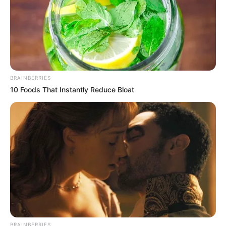
ACS e ACE: celetista, estatutário ou
contrato precário — entenda o que muda
no seu bolso e na sua carreira.
BRAINBERRIES
10 Foods That Instantly Reduce Bloat
DIVERSAS
Até 14 dias de licença para cuidar de filho
doente: o que diz o projeto que vai ao Senado.
Agosto 07, 2026
Mobilização em Defesa da PEC 14: Dados
para contato com os senadores por Estado.
Agosto 07, 2026
PLP 185 continua travado na Câmara dos
BRAINBERRIES