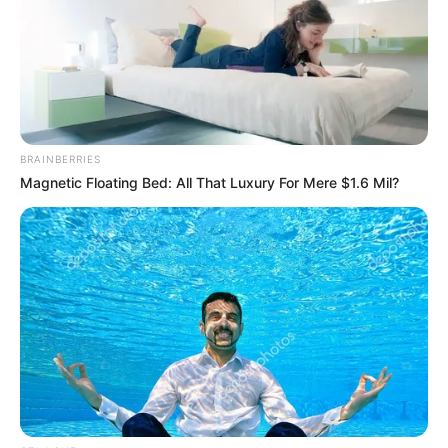
PUBLICAÇÕES RELACIONADAS
ALIMENTOS
BRAINBERRIES
Ômega-3 ajuda combater a acne, diz pesquisa.
Magnetic Floating Bed: All That Luxury For Mere $1.6 Mil?
Agosto 07, 2026
BRASIL
Consumo de ovo pode ajudar a melhorar a memória,
indica pesquisa.
Agosto 07, 2026
MULHER