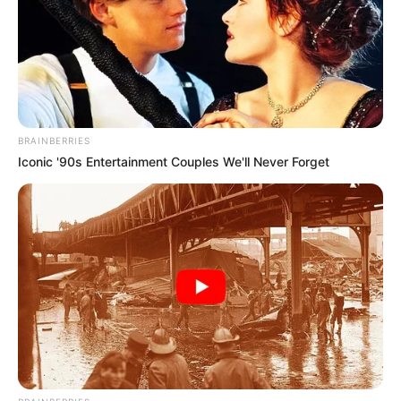
Mensagem
*
BRAINBERRIES
Iconic '90s Entertainment Couples We'll Never Forget
BUSCAR
DESTAQUES
Até 14 dias de licença para cuidar de filho
doente: o que diz o projeto que vai ao Senado.
Agosto 07, 2026
Mobilização em Defesa da PEC 14: Dados para
contato com os senadores por Estado.