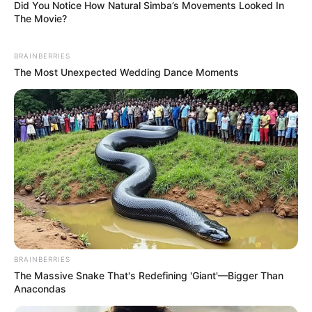
Did You Notice How Natural Simba’s Movements Looked In
+ VÍDEO - Novo valor do Piso dos Agentes de Saúde/2025
The Movie?
****************************************************
BRAINBERRIES
Pouca água e sedentarismo podem causar diverticulite;
The Most Unexpected Wedding Dance Moments
entenda.
BRAINBERRIES
Pouca água e sedentarismo podem causar
The Massive Snake That's Redefining 'Giant'—Bigger Than
diverticulite.
—
Foto/Reprodução/
Shutterstock
.
Anacondas
A diverticulite é uma inflamação do intestino que pode gerar graves