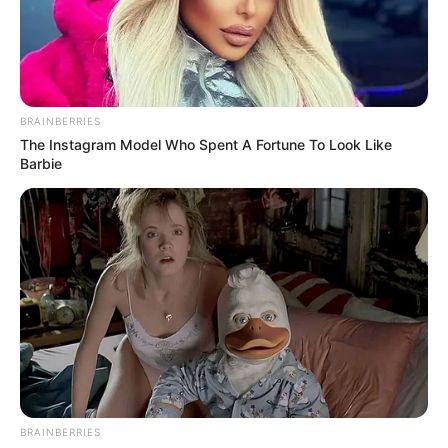
BRAINBERRIES
The Instagram Model Who Spent A Fortune To Look Like
Barbie
BRAINBERRIES
Home
>
Brasil
>
Mulher
>
Notícia
>
Saúde
>
Coceira no couro