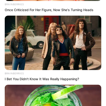
Prefeitura realiza a maior entrega de
BRAINBERRIES
motocicletas aos Agentes de Saúde da
Once Criticized For Her Figure, Now She's Turning Heads
história...
Agente de Saúde é indiciada por falsificar
visitas que nunca aconteceram.
Terceiro lote da restituição do IR paga R$
4,61 bilhões para 2,7 milhões de
contribuintes.
Motos e bicicletas para ACS e ACE: veja o
passo a passo para conseguir o benefício.
BRAINBERRIES
I Bet You Didn't Know It Was Really Happening?
PLP 185 continua travado na Câmara dos
Deputados por erro em seu texto.