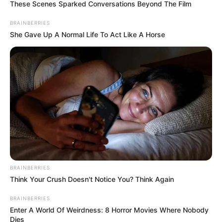
These Scenes Sparked Conversations Beyond The Film
cabeludo: 7 coisas que podem causar o problema.
Coceira no couro cabeludo: 7
BRAINBERRIES
She Gave Up A Normal Life To Act Like A Horse
coisas que podem causar o
problema.
05:00
Brasil
,
Mulher
,
Notícia
,
Saúde
BRAINBERRIES
Think Your Crush Doesn't Notice You? Think Again
BRAINBERRIES
Enter A World Of Weirdness: 8 Horror Movies Where Nobody
O incômodo da
coceira no couro
Dies