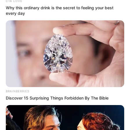
CTA LOVE
Why this ordinary drink is the secret to feeling your best
every day
Por que tirar sobrancelhas em excesso faz os pelos
pararem de crescer?
Julho 23, 2026
FAÇA O SEU COMENTÁRIO AQUI!
FALE CONOSCO
BRAINBERRIES
Discover 15 Surprising Things Forbidden By The Bible
Nome
E-mail
*