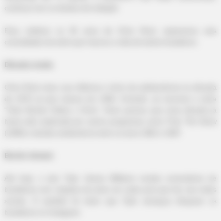
continua com os direitos de exibição.
Para celebrar os 55 anos de Chris Rock, separamos seis
curiosidades da série que marcou a vida de tantos brasileiros.
Década errada
Chris Rock viveu sua infância e início da adolescência na década
de 1970, já que nasceu em 1965. Contudo, ao escrever a série
"Todo Mundo Odeia o Chris", Rock pensou que essa década já
havia sido explorada por outros programas como That '70s Show
(1998) e decidiu ambientá-la entre os anos 1982 e 1987.
Bonito demais
Até hoje, o ator Tyler James Williams recebe comentários de
brasileiros com citações da série em cada post que faz nas redes
sociais. O assédio foi tanto que Tyler ameaçou bloquear os
brasileiros no Instagram.