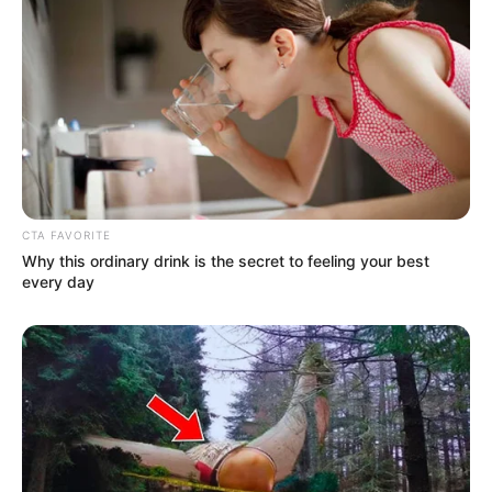
© Shutterstock
O icônico intérprete do Homem-Aranha foi eleito pela revista
Autograph Collector como a pior pessoa para dar autógrafo de
Hollywood!
CTA FAVORITE
Russell Crowe
Why this ordinary drink is the secret to feeling your best
every day