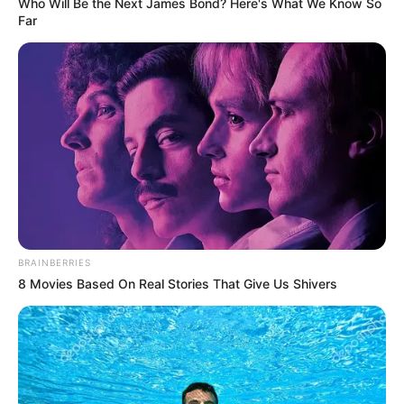
Who Will Be the Next James Bond? Here's What We Know So
Far
© Shutterstock
Um fã relatou um encontro em que dois meninos reconheceram o
astro dos filmes de ação enquanto ele jantava com sua então
esposa Demi Moore. Empolgados, os garotos começaram a
apontar para ele e sorrir. Bruce Willis se levantou e gritou com as
crianças por atrapalharem sua refeição. Os meninos teriam cerca
BRAINBERRIES
de 10 anos de idade.
8 Movies Based On Real Stories That Give Us Shivers
Madonna