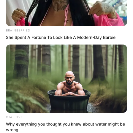
BRAINBERRIES
She Spent A Fortune To Look Like A Modern-Day Barbie
CTA LOVE
Why everything you thought you knew about water might be
wrong
Home
>
Entretenimento
>
Famosos
>
Notícia
>
Zero paciência?