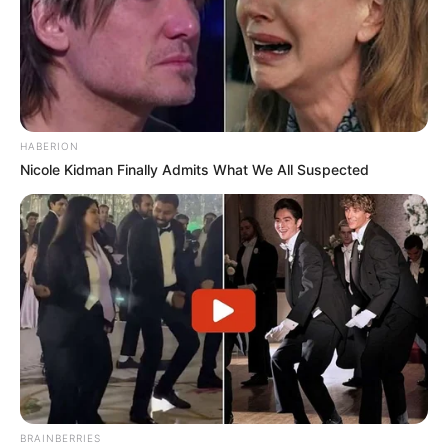
A artista balançou a cabeça
(em tom de reprovação), enquanto
algumas pessoas da multidão a aplaudiam. "Eu não gosto disso.
De forma alguma. Estamos aqui para ouvir música country esta
noite", acrescentou ela, gesticulando para que elas desligassem
seus celulares. Embora alguns tenham aplaudido Miranda, outros
saíram do show dizendo que isso não se fazia com fãs.
HABERION
Nicole Kidman Finally Admits What We All Suspected
Na internet, algumas pessoas criticaram a cantora por reclamar de
um comportamento muito normal em um show, alegando que,
como os fãs pagaram ingresso, eles deveriam ter permissão para
tirar algumas fotos - e eternizar aquele momento.
James Corden
BRAINBERRIES