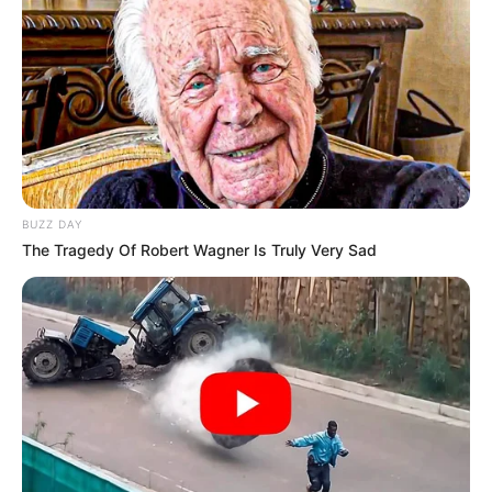
© Shutterstock
Em outro tópico posterior, a cantora respondeu a uma conta de fã
perguntando porque eles deveriam mudar seu nome e Doja
respondeu: "apenas exclua a conta inteira e repense tudo, nunca é
tarde demais". Em reação às suas palavras combativas, suas
contas de fãs populares foram excluídas.
BUZZ DAY
Depois, um fã pediu a rapper
para dizer a seus seguidores que
The Tragedy Of Robert Wagner Is Truly Very Sad
os ama, e ela retrucou: "Não sei porque nem conheço vocês [sic]".
Alguém respondeu a esse tópico e disse: "não a conhecemos, mas
a apoiamos nos bons e maus momentos. Lembre-se de que você
não seria NADA sem nós. Você estaria trabalhando em uma
mercearia fazendo músicas em [ ] banda de garagem..." e Doja
respondeu: "ninguém te forçou, não sei por que você está falando
comigo como se fosse minha mãe [] você parece uma pessoa
louca".