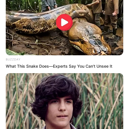
Em 13 de janeiro de 2022, Kanye West supostamente ficou violento
com um fã que queria um autógrafo. O rapper do hit 'Donda' estava
saindo do clube Soho Warehouse e teria sido abordado por um fã.
Um vídeo capturado do lado de fora da boate mostra West irritado
gritando enquanto um homem não identificado está caído no chão.
Fontes dizem que o ex-marido de Kim Kardashian bateu no
indivíduo depois que ele o abordou para pedir um autógrafo.
Doja Cat
BUZZDAY
What This Snake Does—Experts Say You Can't Unsee It