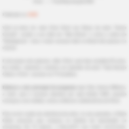
Chris.
—
Foto/Reprodução
/CBS
.
Publicado
no
JASB
.
Você já deve ter visto Chris Rock nos filmes da série "Gente
Grande", ouvido a voz dele em "Bee Movie" e como a zebra de
"Madagascar", mas o maior sucesso dele no Brasil não passou no
cinema.
E ele quase nem aparece, aliás. Rock, que hoje completa 55 anos,
foi criador, roteirista e estrelou um episódio da série "Todo Mundo
Odeia o Chris", sucesso na TV brasileira.
Embora o ator principal do programa
seja Tyler James Williams,
a série, que é sucesso absoluto por aqui desde 2006, quando
começou a ser exibida, conta a infância e adolescência de Rock.
Para se ter noção da relevância da série, no ano passado, a Rede
Globo anunciou que comprou os direitos de reprodução no
streaming. Na TV aberta, a RecordTV, sua maior concorrente,