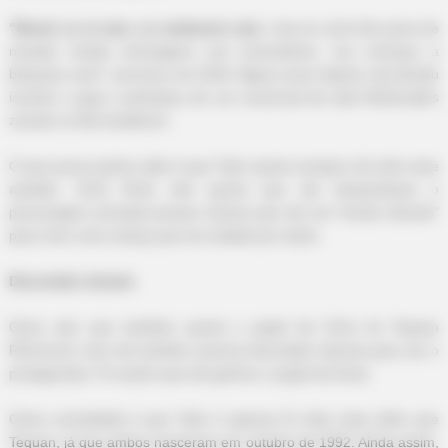
"Brasil, eu te amo, eu realmente amo
, mas se você não parar de
mandar muitas mensagens nos comentários, vou começar a
bloquear você", escreveu em 2016. Alguns anos depois, ele decidiu
inverter o jogo e participou de um comercial da rede McDonald's
zoando os fãs brasileiros.
O que pouca gente sabe é que Tyler quase escapou de todo esse
assédio. Chris Rock não queria que ele interpretasse o
personagem principal porque achava que ele era "bonito demais"
para viver uma criança que era odiada por todos.
Descolado demais
Outro ator que também queria o papel de Chris foi Tequan
Richmond, mas ele também parecia descolado demais para ser o
protagonista. Foi assim que ele ganhou o papel de Drew.
Outra curiosidade é que Tyler é apenas 21 dias mais velho que
Tequan, já que ambos nasceram em outubro de 1992. Ainda assim,