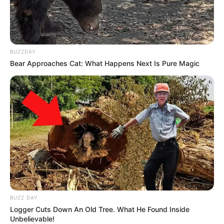
na tentativa de tirar uma selfie. Irritado, o cantor pega seu telefone
e o joga na água, chocando os espectadores.
O próprio Bad Bunny tuitou
sobre o incidente após o vídeo
BUZZDAY
acumular mais de um milhão de visualizações. "A pessoa que vem
Bear Approaches Cat: What Happens Next Is Pure Magic
até mim para me cumprimentar, para me dizer algo, ou apenas
para me conhecer, sempre receberá minha atenção e respeito",
disse ele.
"Aqueles que vierem colocar um telefone [palavrão] na minha cara,
vou considerá-lo pelo que é, uma falta de respeito e vou tratá-lo da
mesma forma". Os fãs ficaram divididos com sua reação, com
alguns dizendo que ele foi longe demais e deveria reconhecer que
ele é uma celebridade e que não pode simplesmente danificar a
propriedade das pessoas.
Outros disseram que Bunny tinha direito a ter uma pausa do
BUZZ DAY
assédio, como o próprio rapper disse anteriormente.
Logger Cuts Down An Old Tree. What He Found Inside
Unbelievable!