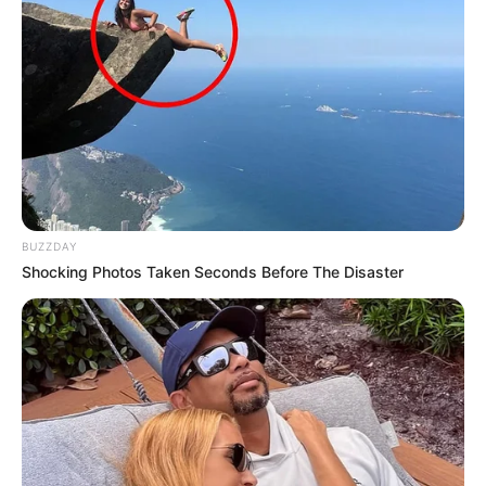
Já houve várias reclamações de fãs acerca da atriz Megan Fox.
Aparentemente, alguns membros da equipe de produção de
'Transformers' também não são seus maiores fãs...
Justin Bieber
BUZZDAY
Shocking Photos Taken Seconds Before The Disaster
© Shutterstock
Justin Bieber foi grosseiro com os fãs em mais de uma ocasião,