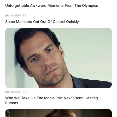
Unforgettable Awkward Moments From The Olympics
BRAINBERRIES
Some Moments Got Out Of Control Quickly
© Shutterstock
O rapper Chamillionaire é um grande fã do lendário astro do
basquete. Tanto que comprou uma camisa de Jordan em um leilão
beneficente. Mas aparentemente MJ se recusou a autografá-la e
até mesmo a tirar uma foto com o fã.
Tobey Maguire
BRAINBERRIES
Who Will Take On The Iconic Role Next? Bond Casting
Rumors