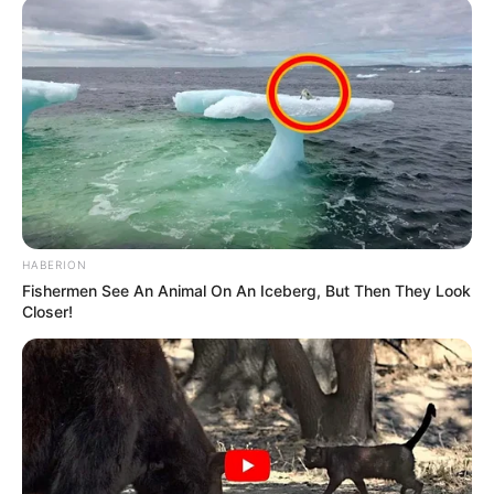
Bad Bunny
HABERION
Fishermen See An Animal On An Iceberg, But Then They Look
Closer!
© Shutterstock
Um vídeo se tornou viral do rapper porto-riquenho pegando o
telefone de uma fã e jogando-o na água, enquanto ela tentava tirar
uma foto com ele. No vídeo, você pode ver a mulher seguindo Bad
Bunny, enquanto ele caminhava na República Dominicana (onde
estava de férias), chegando em um momento a ficar na frente dele