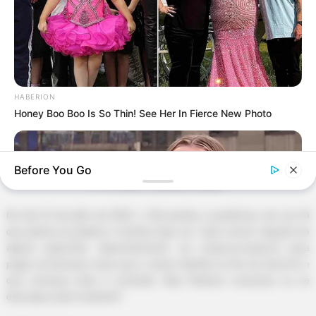
HABERION
Honey Boo Boo Is So Thin! See Her In Fierce New Photo
Before You Go
© Tv Globo / Estevam Avellar
No dia 13 de julho de 2022, o Rei perdeu a paciência com um fã
que gritava na plateia e mandou logo um "cala a boca" seguido de
alguns palavrões. Aparentemente, um empurra-empurra para
pegar as famosas rosas que o cantor distribui no fim do show foi o
que começou toda a confusão. Mas Roberto comentou ou se
desculpou pelo incidente?
BUZZDAY