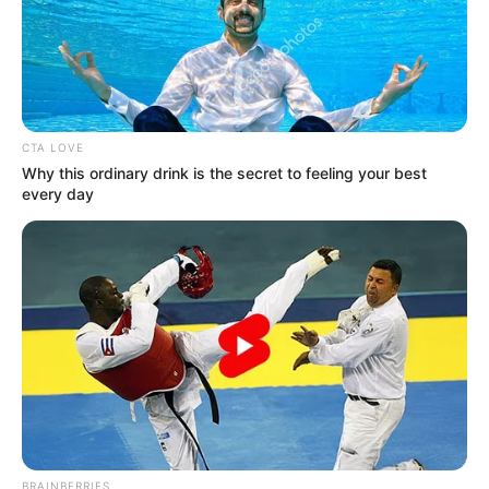
CTA LOVE
Why this ordinary drink is the secret to feeling your best
© Shutterstock
every day
A Rainha do Pop disse aos fãs para "calarem a boca" depois de
chegar atrasada para um show em Manchester, na Inglaterra.
Michael Jordan
BRAINBERRIES