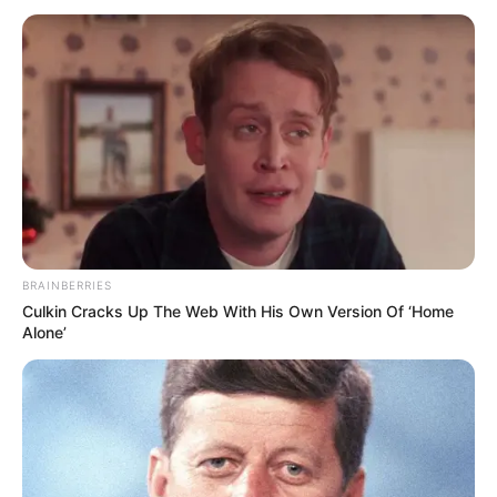
Famosos que foram grosseiros com os fãs!
Zero paciência? Famosos que
foram grosseiros com os fãs!
01:00
Entretenimento
,
Famosos
,
Notícia
BRAINBERRIES
Culkin Cracks Up The Web With His Own Version Of ‘Home
Alone’
Situações em que essas celebridades foram rudes com
seus fãs.
—
Foto/Reprodução/
Getty Images
.
*