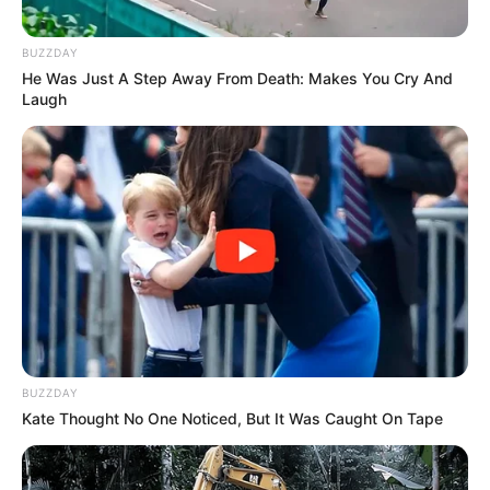
Robert Pattinson
BUZZDAY
He Was Just A Step Away From Death: Makes You Cry And
Laugh
© Shutterstock
O ator criticou os Twihards (fãs obstinados de 'Crepúsculo') por
ficarem sentados o dia todo na frente do computador apenas
BUZZDAY
comentando sobre qualquer coisa relacionada à franquia.
Kate Thought No One Noticed, But It Was Caught On Tape
Miranda Lambert