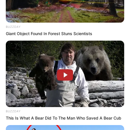
© Shutterstock
Enquanto tocava uma música em um programa de TV, o ator disse
BUZZDAY
ao público que estava tentando bater palmas que, se não
Giant Object Found In Forest Stuns Scientists
conseguissem aplaudir a tempo, deveriam calar a boca.
Megan Fox
BUZZDAY
This Is What A Bear Did To The Man Who Saved A Bear Cub
© Shutterstock