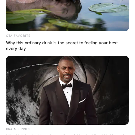
CTA FAVORITE
Why this ordinary drink is the secret to feeling your best
every day
© Shutterstock
A atriz disse à GQ que evitava dar autógrafos ou tirar fotos com fãs
porque quando ela faz isso para uma pessoa, muitas outras fazem
fila querendo.
Bruce Willis
BRAINBERRIES