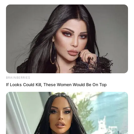
BRAINBERRIES
If Looks Could Kill, These Women Would Be On Top
HOME